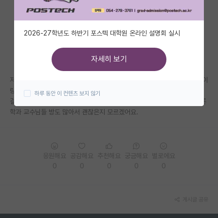
자유 게시판(아무개랩)
2026-27학년도 하반기 포스텍 대학원 온라인 설명회 실시
미국 유학 게시판
미국 대학원 합격 후기 게시판
자세히 보기
대학원생 모집 게시판
저는 학부생인데 제가 정말 존경하는 교수님이 계시거든요. 그래서 초콜릿이
랑 조금 샀는데 드려도 될까요? 다른 교수님들도 다 너무 좋으셔서 똑같은
하루 동안 이 컨텐츠 보지 않기
대학원 합격 후기 게시판
걸로 샀는데, 교수님 연구실 문고리에 걸어 놓고 가도 될까요? 옆 방에 다른
학과 교수님들 방도 많아서 괜찮은지 모르겠어요.
연구실(PI) 홍보 게시판
석박사 채용 정보 게시판
임용 정보 게시판
응원해요
공감해요
추천해요
궁금해요
별로에요
0
0
0
0
0
학부 인턴 게시판
취업 게시판
게시글 공유
임용 후기 게시판