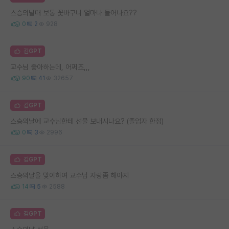
스승의날때 보통 꽃바구니 얼마나 들어나요??
0
2
928
김GPT
교수님 좋아하는데, 어쩌죠,,,
90
41
32657
김GPT
스승의날에 교수님한테 선물 보내시나요? (졸업자 한정)
0
3
2996
김GPT
스승의날을 맞이하여 교수님 자랑좀 해야지
14
5
2588
김GPT