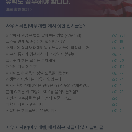
자유 게시판(아무개랩)에서 핫한 인기글은?
외부에서 괜찮은 랩을 알아보는 방법 (장문주의)
281
교수들 원래 말바꾸는게 일상인가요?
16
소재분야 석박사 대학원생 + 물박사들이 착각하는 거
79
연구실 동기가 경쟁의식 너무 강해서 불편함
25
말바꾸기 하는 교수는 피하세요
56
대학원 자퇴 2년 후
114
이사이트가 처음엔 정말 도움많이됐는데
27
신생랩가지말라는 이유가 있었구나
24
박사진학하기에 2억은 괜찮은 (?) 정도의 경제력인가요
9
근데 여기는 왜 그렇게 SPK를 물어보는거임?
28
K 전전 교수님들 랩실 어떤지 질문드려요!
5
막학기 자퇴 고민됩니다
3
서울대는 하버드보다 명문이지만
7
자유 게시판(아무개랩)에서 최근 댓글이 많이 달린 글