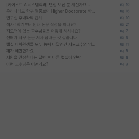
[카이스트 AI시스템학과] 면접 보신 분 계신가요...
10
우리나라도 학구 열풍보면 Higher Doctorate 학위가 필요하다고 봅니다.
16
연구실 후배와의 관계
10
석사 1학기부터 원래 논문 작성을 하나요?
21
지도력이 없는 교수님들은 어떻게 하시나요?
7
선배가 자꾸 논문 저자 탐내는 것 같습니다
6
랩실 대학원생들 모두 능력 미달인건 지도교수의 영향 아닌가?
11
제가 예민한가요
8
지원을 권장한다는 답변 후 다른 랩실에 연락
6
이런 교수님은 어떤가요?
8