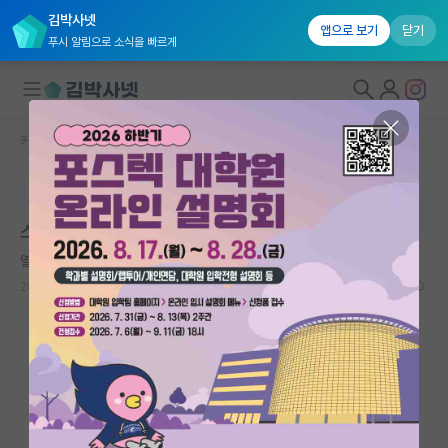
김박사넷
앱으로 보기
닫기
푸시 알림으로 소식을 빠르게
커뮤니티 홈
자유 게시판(아무개랩)
대학원생 모집
본문이 수정되지 않는 박제글입니다.
국내대학원 정보
스승의 날 선물을 하고 싶은데요.
연구실&오픈랩
열정적인 프랜시스 베이컨
커뮤니티
2026.05.13
4
966
커뮤니티 홈
전체글보기
베스트 게시판
IF 명예의전당