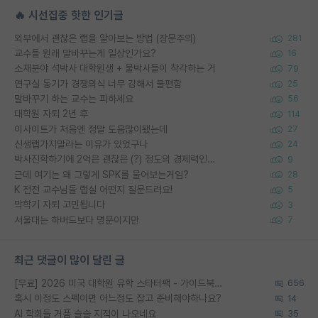
🔥 시선집중 핫한 인기글
외부에서 괜찮은 랩을 알아보는 방법 (장문주의)
281
교수들 원래 말바꾸는게 일상인가요?
16
소재분야 석박사 대학원생 + 물박사들이 착각하는 거
79
연구실 동기가 경쟁의식 너무 강해서 불편함
25
말바꾸기 하는 교수는 피하세요
56
대학원 자퇴 2년 후
114
이사이트가 처음엔 정말 도움많이됐는데
27
신생랩가지말라는 이유가 있었구나
24
박사진학하기에 2억은 괜찮은 (?) 정도의 경제력인가요
9
근데 여기는 왜 그렇게 SPK를 물어보는거임?
28
K 전전 교수님들 랩실 어떤지 질문드려요!
5
막학기 자퇴 고민됩니다
3
서울대는 하버드보다 명문이지만
7
최근 댓글이 많이 달린 글
[무료] 2026 미국 대학원 유학 스타터팩 - 가이드북 & 합격자 컨택메일 템플릿
656
혹시 이정도 스펙이면 어느정도 잡고 준비해야하나요?
14
AI 학회들 거품 슬슬 지적이 나오네요
35