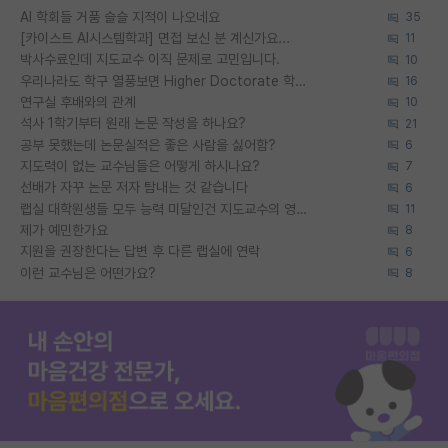
AI 학회들 거품 슬슬 지적이 나오네요
35
[카이스트 AI시스템학과] 면접 보신 분 계신가요...
11
박사수료인데 지도교수 이직 문제로 고민입니다.
10
우리나라도 학구 열풍보면 Higher Doctorate 학위가 필요하다고 봅니다.
16
연구실 후배와의 관계
10
석사 1학기부터 원래 논문 작성을 하나요?
21
공부 못했는데 논문실적은 좋은 사람을 싫어함?
6
지도력이 없는 교수님들은 어떻게 하시나요?
7
선배가 자꾸 논문 저자 탐내는 것 같습니다
6
랩실 대학원생들 모두 능력 미달인건 지도교수의 영향 아닌가?
11
제가 예민한가요
8
지원을 권장한다는 답변 후 다른 랩실에 연락
6
이런 교수님은 어떤가요?
8