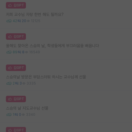
김GPT
저희 교수님 자랑 한번 해도 될까요?
42
20
12125
김GPT
올해도 찾아온 스승의 날, 학생들에게 부끄러움을 배웁니다
89
8
16549
김GPT
스승의날 방문은 부담스러워 하시는 교수님께 선물
2
3
3335
김GPT
스승의 날 지도교수님 선물
1
0
3340
김GPT