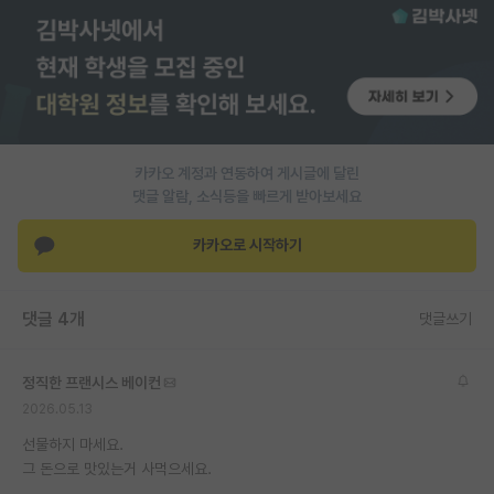
PI 전용 게시판
인문사회 계열 게시판
특수/전문대학원 게시판
반도체/AI 게시판
카카오 계정과 연동하여 게시글에 달린
댓글 알람, 소식등을 빠르게 받아보세요
장학금/장학생 게시판
카카오로 시작하기
학술 정보 게시판
홍보 게시판
댓글 4개
댓글쓰기
커리어
정직한 프랜시스 베이컨
유학교육
2026.05.13
이벤트
선물하지 마세요.
그 돈으로 맛있는거 사먹으세요.
반도체 아카데미