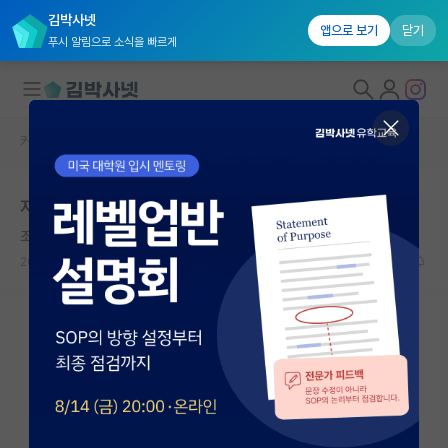
김박사넷
앱으로 보기
닫기
푸시 알림으로 소식을 빠르게
커뮤니티 홈
자유 게시판(아무개랩)
대학원생 모집
저희 교수님 자랑 한번 해도 될까요?
국내대학원 정보
조급한 알렉산더 플레밍
연구실&오픈랩
2024.03.11
20
12121
커뮤니티
커뮤니티 홈
전체글보기
베스트 게시판
IF 명예의전당