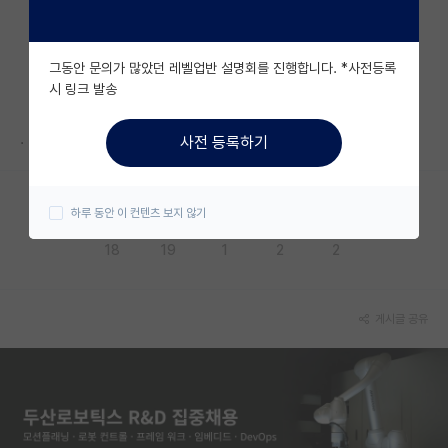
자유 게시판(아무개랩)
그동안 문의가 많았던 레벨업반 설명회를 진행합니다. *사전등록
미국 유학 게시판
시 링크 발송
미국 대학원 합격 후기 게시판
.
사전 등록하기
대학원생 모집 게시판
대학원 합격 후기 게시판
하루 동안 이 컨텐츠 보지 않기
응원해요
공감해요
추천해요
궁금해요
별로에요
연구실(PI) 홍보 게시판
18
19
1
2
2
석박사 채용 정보 게시판
임용 정보 게시판
게시글 공유
학부 인턴 게시판
취업 게시판
임용 후기 게시판