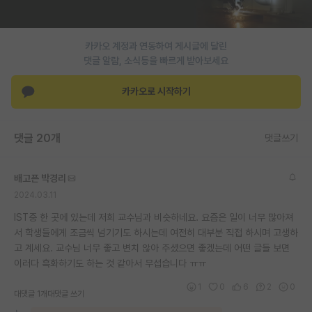
PI 전용 게시판
카카오 계정과 연동하여 게시글에 달린
인문사회 계열 게시판
댓글 알람, 소식등을 빠르게 받아보세요
특수/전문대학원 게시판
카카오로 시작하기
반도체/AI 게시판
장학금/장학생 게시판
댓글 20개
댓글쓰기
학술 정보 게시판
배고픈 박경리
홍보 게시판
2024.03.11
커리어
IST중 한 곳에 있는데 저희 교수님과 비슷하네요. 요즘은 일이 너무 많아져
서 학생들에게 조금씩 넘기기도 하시는데 여전히 대부분 직접 하시며 고생하
유학교육
고 계세요. 교수님 너무 좋고 변치 않아 주셨으면 좋겠는데 어떤 글들 보면
이러다 흑화하기도 하는 것 같아서 무섭습니다 ㅠㅠ
이벤트
1
0
6
2
0
대댓글 1개
대댓글 쓰기
반도체 아카데미