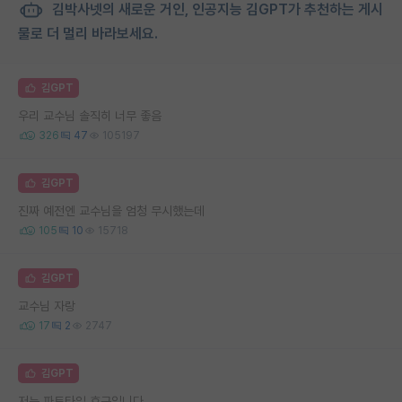
김박사넷의 새로운 거인, 인공지능 김GPT가 추천하는 게시
물로 더 멀리 바라보세요.
김GPT
우리 교수님 솔직히 너무 좋음
326
47
105197
김GPT
진짜 예전엔 교수님을 엄청 무시했는데
105
10
15718
김GPT
교수님 자랑
17
2
2747
김GPT
저는 파트타임 호구입니다.