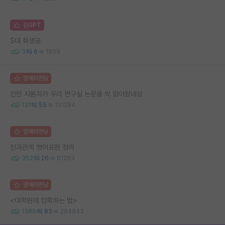
김GPT
S대 화생공
3
6
1859
명예의전당
인턴 지원자가 우리 연구실 논문을 싹 읽어왔네요
131
55
131294
명예의전당
인과관계 영어표현 정리
352
26
81293
명예의전당
<대학원에 입학하는 법>
1389
83
294943