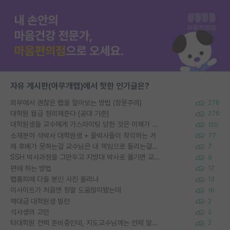
자유 게시판(아무개랩)에서 핫한 인기글은?
외부에서 괜찮은 랩을 알아보는 방법 (장문주의)
276
대학원 월급 정리해준다 (공대 기준)
275
대학원생들 교수에게 가스라이팅 당한 것은 이해가 갑니다. 안타깝네요.
120
소재분야 석박사 대학원생 + 물박사들이 착각하는 거
77
왜 후배가 못하는걸 교수님은 내 책임으로 돌리는걸까요?
7
SSH 박사과정을 그만두고 지방대 박사로 옮기면 교수의 꿈은 끝일까요?
9
편애 하는 방법
17
랩홈피에 다들 본인 사진 올리냐
13
이사이트가 처음엔 정말 도움많이됐는데
16
역대급 대학원생 빌런
2
석사생의 고민
2
타대학원 컨텍 준비중인데, 지도교수님께는 언제 말씀드려야 할까요?
2