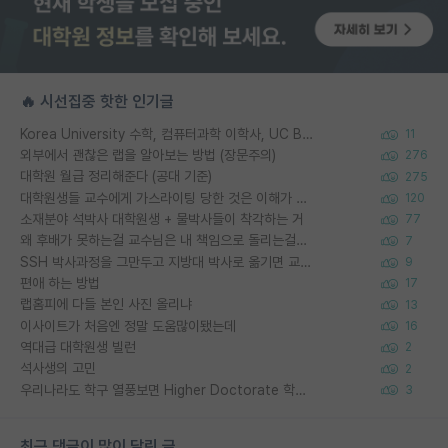
🔥 시선집중 핫한 인기글
Korea University 수학, 컴퓨터과학 이학사, UC Berkeley 산업공학 대학원 공학박사가 되는 것은 쉽지 않겠죠?
11
외부에서 괜찮은 랩을 알아보는 방법 (장문주의)
276
대학원 월급 정리해준다 (공대 기준)
275
대학원생들 교수에게 가스라이팅 당한 것은 이해가 갑니다. 안타깝네요.
120
소재분야 석박사 대학원생 + 물박사들이 착각하는 거
77
왜 후배가 못하는걸 교수님은 내 책임으로 돌리는걸까요?
7
SSH 박사과정을 그만두고 지방대 박사로 옮기면 교수의 꿈은 끝일까요?
9
편애 하는 방법
17
랩홈피에 다들 본인 사진 올리냐
13
이사이트가 처음엔 정말 도움많이됐는데
16
역대급 대학원생 빌런
2
석사생의 고민
2
우리나라도 학구 열풍보면 Higher Doctorate 학위가 필요하다고 봅니다.
3
최근 댓글이 많이 달린 글