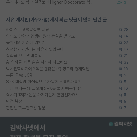
우리나라도 학구 열풍보면 Higher Doctorate 학위가 필요하다고 봅니다.
3
자유 게시판(아무개랩)에서 최근 댓글이 많이 달린 글
카이스트 경영공학부 서류
28
입학도 안한 신입생이 원래 관심을 받나요
14
물박사의 기준이 뭐임?
22
신생랩가지말라는 이유가 있었구나
16
장학금 모은 랩비통장
21
AI 학회들 거품 슬슬 지적이 나오네요
32
박사진학하기에 2억은 괜찮은 (?) 정도의 경제력인가요
16
논문 IF vs JCR
5
SPK 대학원 현실적으로 가능한 스펙인가요?
5
근데 여기는 왜 그렇게 SPK를 물어보는거임?
16
석사가 1저자 논문 가져가는게 흔한건가요?
5
면접 복장
5
편입생 학부연구생 질문
7