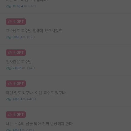
15
4
3412
김GPT
교수님도 교수님 인생이 있으시겠죠
0
0
1520
김GPT
천사같은 교수님
2
5
1348
김GPT
이런 랩도 있구나. 이런 교수도 있구나.
4
3
4489
김GPT
나는 스승의 날을 맞아 진짜 반성해야 한다
4
1
2927