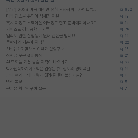
[무료] 2026 미국 대학원 유학 스타터팩 - 가이드북 & 합격자 컨택메일 템플릿
652
미박 탑스쿨 유학이 빡세진 이유
19
혹시 이정도 스펙이면 어느정도 잡고 준비해야하나요?
14
카이스트 경영공학부 서류
28
입학도 안한 신입생이 원래 관심을 받나요
14
물박사의 기준이 뭐임?
22
신생랩가지말라는 이유가 있었구나
16
장학금 모은 랩비통장
21
AI 학회들 거품 슬슬 지적이 나오네요
32
박사진학하기에 2억은 괜찮은 (?) 정도의 경제력인가요
16
근데 여기는 왜 그렇게 SPK를 물어보는거임?
16
면접 복장
5
편입생 학부연구생 질문
7