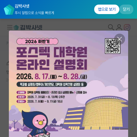
김박사넷
앱으로 보기
닫기
푸시 알림으로 소식을 빠르게
커뮤니티 홈
자유 게시판(아무개랩)
대학원생 모집
스승의 날 지도교수님 선물
국내대학원 정보
명석한 박경리
연구실&오픈랩
2024.05.14
0
3343
커뮤니티
커뮤니티 홈
전체글보기
베스트 게시판
IF 명예의전당