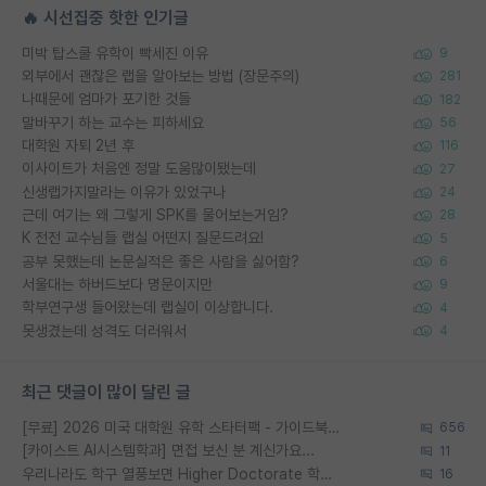
🔥 시선집중 핫한 인기글
미박 탑스쿨 유학이 빡세진 이유
9
외부에서 괜찮은 랩을 알아보는 방법 (장문주의)
281
나때문에 엄마가 포기한 것들
182
말바꾸기 하는 교수는 피하세요
56
대학원 자퇴 2년 후
116
이사이트가 처음엔 정말 도움많이됐는데
27
신생랩가지말라는 이유가 있었구나
24
근데 여기는 왜 그렇게 SPK를 물어보는거임?
28
K 전전 교수님들 랩실 어떤지 질문드려요!
5
공부 못했는데 논문실적은 좋은 사람을 싫어함?
6
서울대는 하버드보다 명문이지만
9
학부연구생 들어왔는데 랩실이 이상합니다.
4
못생겼는데 성격도 더러워서
4
최근 댓글이 많이 달린 글
[무료] 2026 미국 대학원 유학 스타터팩 - 가이드북 & 합격자 컨택메일 템플릿
656
[카이스트 AI시스템학과] 면접 보신 분 계신가요...
11
우리나라도 학구 열풍보면 Higher Doctorate 학위가 필요하다고 봅니다.
16