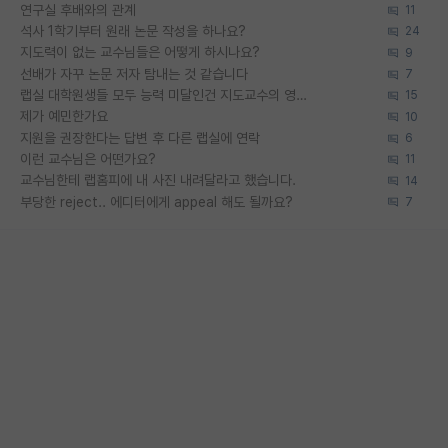
연구실 후배와의 관계
11
석사 1학기부터 원래 논문 작성을 하나요?
24
지도력이 없는 교수님들은 어떻게 하시나요?
9
선배가 자꾸 논문 저자 탐내는 것 같습니다
7
랩실 대학원생들 모두 능력 미달인건 지도교수의 영향 아닌가?
15
제가 예민한가요
10
지원을 권장한다는 답변 후 다른 랩실에 연락
6
이런 교수님은 어떤가요?
11
교수님한테 랩홈피에 내 사진 내려달라고 했습니다.
14
부당한 reject.. 에디터에게 appeal 해도 될까요?
7