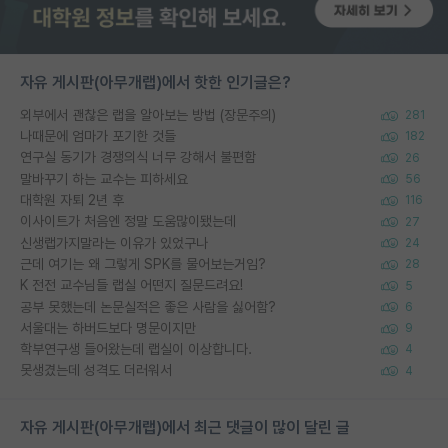
자유 게시판(아무개랩)에서 핫한 인기글은?
외부에서 괜찮은 랩을 알아보는 방법 (장문주의)
281
나때문에 엄마가 포기한 것들
182
연구실 동기가 경쟁의식 너무 강해서 불편함
26
말바꾸기 하는 교수는 피하세요
56
대학원 자퇴 2년 후
116
이사이트가 처음엔 정말 도움많이됐는데
27
신생랩가지말라는 이유가 있었구나
24
근데 여기는 왜 그렇게 SPK를 물어보는거임?
28
K 전전 교수님들 랩실 어떤지 질문드려요!
5
공부 못했는데 논문실적은 좋은 사람을 싫어함?
6
서울대는 하버드보다 명문이지만
9
학부연구생 들어왔는데 랩실이 이상합니다.
4
못생겼는데 성격도 더러워서
4
자유 게시판(아무개랩)에서 최근 댓글이 많이 달린 글