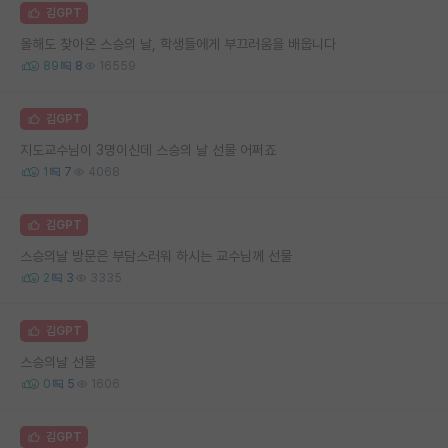
김GPT
올해도 찾아온 스승의 날, 학생들에게 부끄러움을 배웁니다
89
8
16559
김GPT
지도교수님이 3명이신데 스승의 날 선물 어쩌죠
1
7
4068
김GPT
스승의날 방문은 부담스러워 하시는 교수님께 선물
2
3
3335
김GPT
스승의날 선물
0
5
1606
김GPT