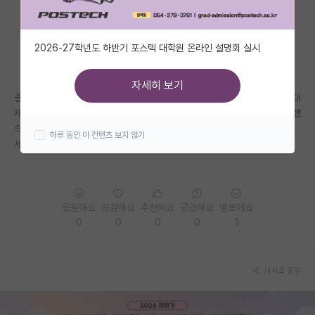
자유 게시판(아무개랩)
2026-27학년도 하반기 포스텍 대학원 온라인 설명회 실시
미국 유학 게시판
미국 대학원 합격 후기 게시판
자세히 보기
졸업하고 처음 돌아오는 스승의 날 지도교수님 선물 드리려고 하는데 금액대
대학원생 모집 게시판
제한 있나요? 학생 때는 막상 김영란법 때문에 해드리지 못해서 이제 졸업했
으니 해드릴까 하는데 뭐 해야할지도 모르겠네요. 추천할만한 거 있음 해주
하루 동안 이 컨텐츠 보지 않기
대학원 합격 후기 게시판
세요
연구실(PI) 홍보 게시판
석박사 채용 정보 게시판
응원해요
공감해요
추천해요
궁금해요
별로에요
0
0
0
0
1
임용 정보 게시판
학부 인턴 게시판
게시글 공유
취업 게시판
임용 후기 게시판