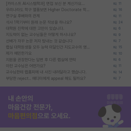
[카이스트 AI시스템학과] 면접 보신 분 계신가요...
11
우리나라도 학구 열풍보면 Higher Doctorate 학위가 필요하다고 봅니다.
16
연구실 후배와의 관계
11
석사 1학기부터 원래 논문 작성을 하나요?
24
대학원 진학에 대한 고민이 있습니다.
6
지도력이 없는 교수님들은 어떻게 하시나요?
9
선배가 자꾸 논문 저자 탐내는 것 같습니다
7
랩실 대학원생들 모두 능력 미달인건 지도교수의 영향 아닌가?
15
제가 예민한가요
10
지원을 권장한다는 답변 후 다른 랩실에 연락
6
이런 교수님은 어떤가요?
11
교수님한테 랩홈피에 내 사진 내려달라고 했습니다.
14
부당한 reject.. 에디터에게 appeal 해도 될까요?
7