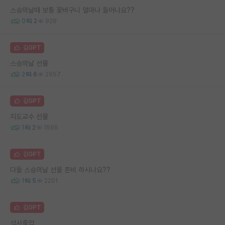
스승의날때 보통 꽃바구니 얼마나 들어나요??
0
2
929
김GPT
스승의날 선물
2
6
2957
김GPT
지도교수 선물
1
2
1595
김GPT
다들 스승의날 선물 준비 하시나요??
1
5
2201
김GPT
석사졸업