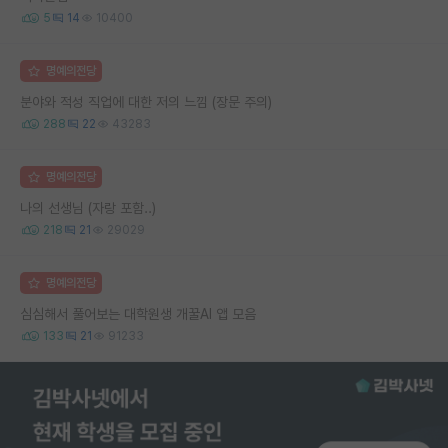
5
14
10400
명예의전당
분야와 적성 직업에 대한 저의 느낌 (장문 주의)
288
22
43283
명예의전당
나의 선생님 (자랑 포함..)
218
21
29029
명예의전당
심심해서 풀어보는 대학원생 개꿀AI 앱 모음
133
21
91233