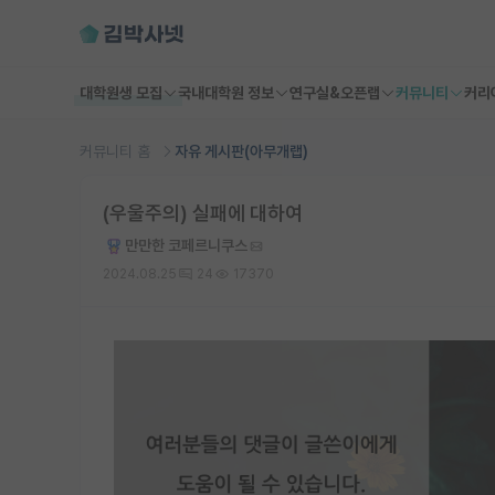
대학원생 모집
국내대학원 정보
연구실&오픈랩
커뮤니티
커리
커뮤니티 홈
자유 게시판(아무개랩)
(우울주의) 실패에 대하여
만만한 코페르니쿠스
2024.08.25
24
17370