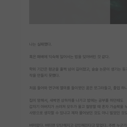
나는 실패했다.
혹은 패배에 익숙해 일어서는 법을 잊어버린 것 같다.
학위 기간은 평균을 훌쩍 넘어 길어졌고, 슬슬 논문이 생기는 동
작을 만들지 못했다.
처음 들어와 연구에 열의를 들이붓던 꿈은 쪼그라들고, 졸업 하
집이 망해서, 새벽엔 상하차를 나가고 밤에는 공부를 하던때도
갑자기 아버지가 쓰려져 모두가 울고 절망할 때 혼자 가슴팍을 
사망으로 생각할 수 있냐고 재차 물어보던 것도 아니 빌었던 것
버텨왔다. 버티면 단단해지고 강인해진다고 믿었다. 주변 누군가