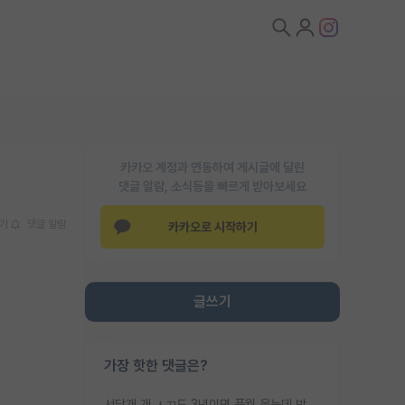
카카오 계정과 연동하여 게시글에 달린
댓글 알람, 소식등을 빠르게 받아보세요
기
댓글 알람
카카오로 시작하기
글쓰기
가장 핫한 댓글은?
서당개 개 ㅅㄲ도 3년이면 풍월 읊는데 박사 5년 이상 대리고 있으면서 물된건 교수 탓 맞는ㄱ게 거기가 서당이 아니란 소리임