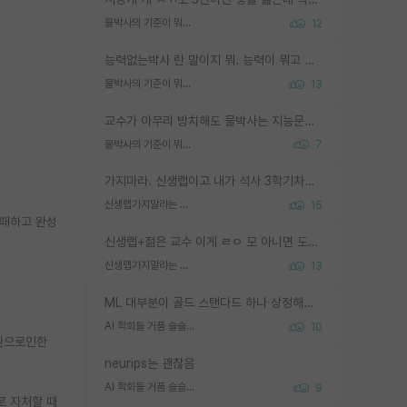
물박사의 기준이 뭐임?
12
능력없는박사 란 말이지 뭐. 능력이 뭐고 능력이 있다는게 뭔지는 사람마다 기준이 다르니까 얘기해봐야 서로 자기 기준만 얘기해서 논쟁이 끝이 안나고. 주위에서 능력있고 야심있는 신입생이 교수가 유의미한 피드백을 아예 안주면서 제대로된 과제에 참여해볼 기회도 제공하지 않고 잡일 뺑뺑이만 돌려서 맨날 단순작업만 하면서 밤새다가 눈빛이 점점 죽어가는걸 본 사람은 물박사는 교수탓이라고 하고, 교수는 이것저것 알려도 주고 기회도 주고 사수 동기 붙여주면서 어떻게든 끌고가려고 하는데 본인이 매일 뺀질거리면서 출근 하는둥마는둥 하다가 기껏 와서도 폰이나 쳐다보다가 실험 망치고 저녁약속있어서 먼저 가볼게요~ 하는걸 본 사람은 물박사는 본인탓이라고 함.
물박사의 기준이 뭐임?
13
교수가 아무리 방치해도 물박사는 지능문제고 본인 의지 문제임. 만물 교수탓 하는 애들이 이상한거임.
물박사의 기준이 뭐임?
7
가지마라. 신생랩이고 내가 석사 3학기차인데 최고참인데 나도 아무것도 모르는데 교수가 후배들 왜 논문 교육 안시키냐. 논문 왜 안 써오냐 닦달한다
신생랩가지말라는 이유가 있었구나
15
실패하고 완성
신생랩+젊은 교수 이게 ㄹㅇ 모 아니면 도인듯.
신생랩가지말라는 이유가 있었구나
13
ML 대부분이 골드 스탠다드 하나 상정해놓고 (벤치마크 데이터셋이 여러 개면 여러 개 상정) 그거 얼마나 잘 맞추나 싸움임 가끔 번뜩이는 설계 철학을 보여주는 논문들도 있지만 대부분 그거 성적 얼마나 더 올리느라에 혈안이 되어 있는 측면이 잇음
AI 학회들 거품 슬슬 지적이 나오네요
10
질환으로인한
neurips는 괜찮음
AI 학회들 거품 슬슬 지적이 나오네요
9
로 자처할 때