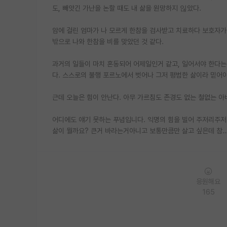
도, 빼앗긴 가난을 논할 때도 내 삶을 원망하지 읺았다.
암에 걸린 엄마가 나 모르게 한참을 검사받고 치료하다 보호자가
밖으로 나와 한참을 비를 맞았던 것 같다.
과거의 일들이 마치 혼동되어 어제일인거 같고, 일어서야 한다는
다. 스스로의 불행 포르노에서 벗어나 그저 평범한 삶이라 믿어
근데 오늘은 힘이 안난다. 아무 가르침도 존경도 없는 철없는 아
어디에도 얘기 못하는 푸념입니다. 익명의 힘을 빌어 주저리주저
삶이 뭘까요? 큰거 바라는거아니고 보통만큼만 살고 싶은데 참
응원해요
165