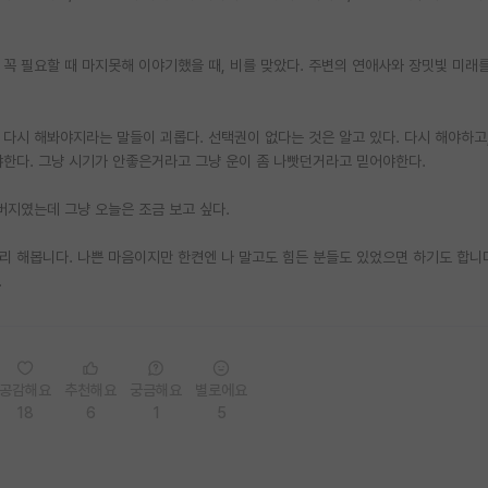
 꼭 필요할 때 마지못해 이야기했을 때, 비를 맞았다. 주변의 연애사와 장밋빛 미래
 다시 해봐야지라는 말들이 괴롭다. 선택권이 없다는 것은 알고 있다. 다시 해야하고
야한다. 그냥 시기가 안좋은거라고 그냥 운이 좀 나빳던거라고 믿어야한다.
버지였는데 그냥 오늘은 조금 보고 싶다.
리 해봅니다. 나쁜 마음이지만 한켠엔 나 말고도 힘든 분들도 있었으면 하기도 합니
…
공감해요
추천해요
궁금해요
별로에요
18
6
1
5