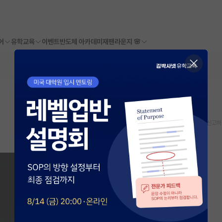
어
유학교육
이벤트
반도체 아카데미
재팬라운지 🌸
스크랩
신고하