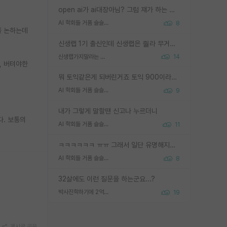
open ai가 ai대장아님? 그럼 쟤가 하는 말이 다 맞겠네
AI 학회들 거품 슬슬 지적이 나오네요
8
를 논하는데
신생랩 1기 출신인데 신생랩은 줠라 무거운 바벨 같은거임. 들면 대박인데 못들면 깔려 죽음. 아무도 알려주지 않는 환경에서 자생해야하지만, 일단 살아남았다면 그 어떤 사람보다 악착같고 생존력 높은 사람으로 거듭날 수 있음
신생랩가지말라는 이유가 있었구나
14
, 버텨야한
뭐 토익같은게 되버린거죠 토익 900이라고 영어잘하는건 아닙니다만 잘하는사람은 다 900을 넘는 그런
AI 학회들 거품 슬슬 지적이 나오네요
9
내가 그렇게 말할땐 신고나 누르더니
다. 보통의
AI 학회들 거품 슬슬 지적이 나오네요
11
ㅋㅋㅋㅋㅋㅋ ㅠㅠ 그래서 일단 유명해지는게 중요한거같습니다
AI 학회들 거품 슬슬 지적이 나오네요
8
32살에도 이런 질문을 하는군요...?
박사진학하기에 2억은 괜찮은 (?) 정도의 경제력인가요
19
게시글 공유