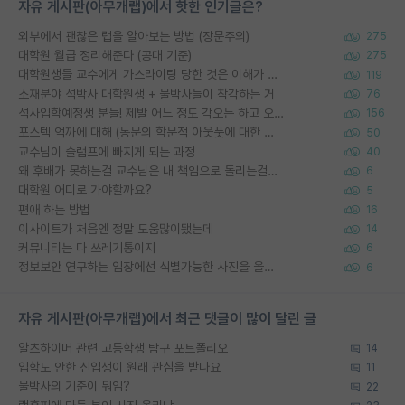
자유 게시판(아무개랩)에서 핫한 인기글은?
외부에서 괜찮은 랩을 알아보는 방법 (장문주의)
275
대학원 월급 정리해준다 (공대 기준)
275
대학원생들 교수에게 가스라이팅 당한 것은 이해가 갑니다. 안타깝네요.
119
소재분야 석박사 대학원생 + 물박사들이 착각하는 거
76
석사입학예정생 분들! 제발 어느 정도 각오는 하고 오세요.
156
포스텍 억까에 대해 (동문의 학문적 아웃풋에 대한 반박)
50
교수님이 슬럼프에 빠지게 되는 과정
40
왜 후배가 못하는걸 교수님은 내 책임으로 돌리는걸까요?
6
대학원 어디로 가야할까요?
5
편애 하는 방법
16
이사이트가 처음엔 정말 도움많이됐는데
14
커뮤니티는 다 쓰레기통이지
6
정보보안 연구하는 입장에선 식별가능한 사진을 올리는건 비추이긴함
6
자유 게시판(아무개랩)에서 최근 댓글이 많이 달린 글
알츠하이머 관련 고등학생 탐구 포트폴리오
14
입학도 안한 신입생이 원래 관심을 받나요
11
물박사의 기준이 뭐임?
22