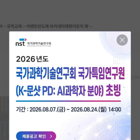
어
유학교육
이벤트
반도체 아카데미
재팬라운지 🌸
스크랩
신고하