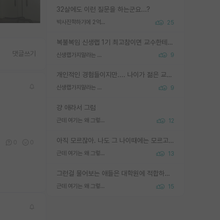
32살에도 이런 질문을 하는군요...?
박사진학하기에 2억은 괜찮은 (?) 정도의 경제력인가요
25
복불복임 신생랩 1기 최고참이면 교수한테 직접 지도받는 시간이 매우 많음 제대로 된 교수라면 말이지 그게 아니라면 그냥 넌 해방 불가능한 노예 1호에 감점쓰레기통이 되는거고
댓글쓰기
신생랩가지말라는 이유가 있었구나
9
개인적인 경험들이지만.... 나이가 젊은 교수일수록 꼰대라는 가면을 쓴 채로 무례함을 행동하는 경우가 거의 90% 정도였음. 나이가 어린데 다른 또래들과 달리 명예, 권력, 재력까지 얻었으니 세상 다 가진 기분이겠지. 오히러 나이 든 교수들이 행동과 말을 더 조심하시더라.
신생랩가지말라는 이유가 있었구나
9
걍 애라서 그럼
근데 여기는 왜 그렇게 SPK를 물어보는거임?
12
아직 모르잖아. 나도 그 나이때에는 모르고 평가 받고 안심하고 싶었어.
1
0
0
근데 여기는 왜 그렇게 SPK를 물어보는거임?
13
그런걸 물어보는 애들은 대학원에 적합하지 않다
근데 여기는 왜 그렇게 SPK를 물어보는거임?
15