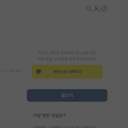
카카오 계정과 연동하여 게시글에 달린
댓글 알람, 소식등을 빠르게 받아보세요
기
댓글 알람
카카오로 시작하기
글쓰기
가장 핫한 댓글은?
가지마라. 신생랩이고 내가 석사 3학기차인데 최고참인데 나도 아무것도 모르는데 교수가 후배들 왜 논문 교육 안시키냐. 논문 왜 안 써오냐 닦달한다