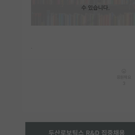
.
응원해요
3