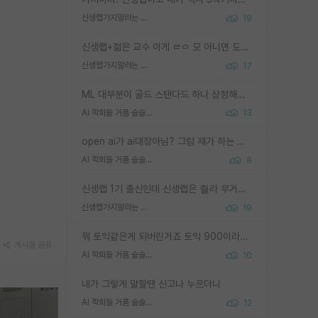
신생랩가지말라는 이유가 있었구나
19
신생랩+젊은 교수 이게 ㄹㅇ 모 아니면 도인듯.
신생랩가지말라는 이유가 있었구나
17
ML 대부분이 골드 스탠다드 하나 상정해놓고 (벤치마크 데이터셋이 여러 개면 여러 개 상정) 그거 얼마나 잘 맞추나 싸움임 가끔 번뜩이는 설계 철학을 보여주는 논문들도 있지만 대부분 그거 성적 얼마나 더 올리느라에 혈안이 되어 있는 측면이 잇음
AI 학회들 거품 슬슬 지적이 나오네요
13
open ai가 ai대장아님? 그럼 쟤가 하는 말이 다 맞겠네
AI 학회들 거품 슬슬 지적이 나오네요
8
신생랩 1기 출신인데 신생랩은 줠라 무거운 바벨 같은거임. 들면 대박인데 못들면 깔려 죽음. 아무도 알려주지 않는 환경에서 자생해야하지만, 일단 살아남았다면 그 어떤 사람보다 악착같고 생존력 높은 사람으로 거듭날 수 있음
신생랩가지말라는 이유가 있었구나
19
뭐 토익같은게 되버린거죠 토익 900이라고 영어잘하는건 아닙니다만 잘하는사람은 다 900을 넘는 그런
게시글 공유
AI 학회들 거품 슬슬 지적이 나오네요
10
내가 그렇게 말할땐 신고나 누르더니
AI 학회들 거품 슬슬 지적이 나오네요
12