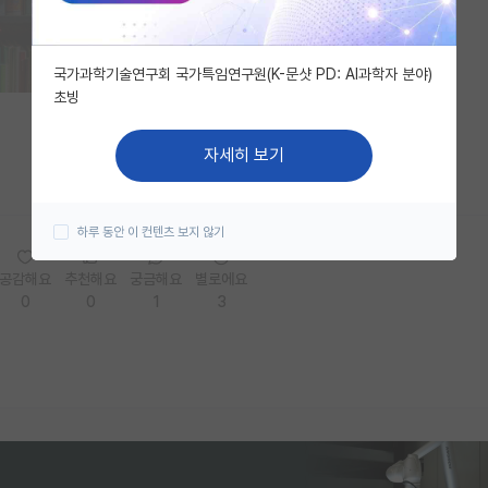
국가과학기술연구회 국가특임연구원(K-문샷 PD: AI과학자 분야)
초빙
자세히 보기
하루 동안 이 컨텐츠 보지 않기
공감해요
추천해요
궁금해요
별로에요
0
0
1
3