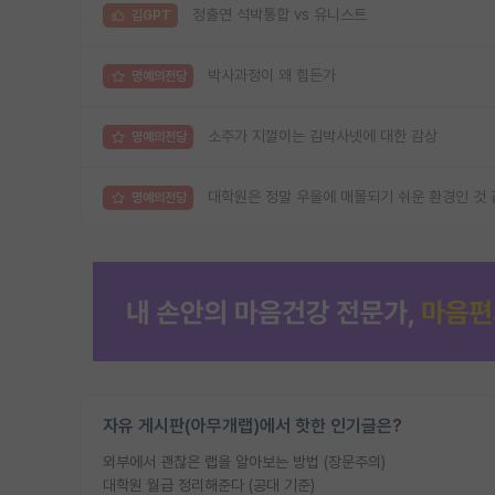
정출연 석박통합 vs 유니스트
김GPT
박사과정이 왜 힘든가
명예의전당
소주가 지껄이는 김박사넷에 대한 감상
명예의전당
대학원은 정말 우울에 매몰되기 쉬운 환경인 것
명예의전당
자유 게시판(아무개랩)에서 핫한 인기글은?
외부에서 괜찮은 랩을 알아보는 방법 (장문주의)
대학원 월급 정리해준다 (공대 기준)