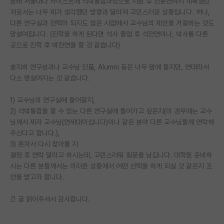
원래 서울대나 카이스트에 석박통합과정으로 지원 후 전문연까지 계획했던
저로서는 너무 제가 생각했던 방향과 달라져 고민스러운 상황입니다. 허나,
PI 전용 게시판
다른 연구실과 컨택이 되지도 않은 시점에서 교수님의 제안을 거절하는 것도
망설여집니다. (진학을 하게 된다면 석사 졸업 후 석전연이나, 박사를 다른
인문사회 계열 게시판
곳으로 진학 후 박전연을 할 것 같습니다)
특수/전문대학원 게시판
솔직히 연구성과나 교수님 인품, Alumni 등은 너무 맘에 들지만, 연대라서
반도체/AI 게시판
다소 망설여지는 것 같습니다.
장학금/장학생 게시판
1) 교수님의 연구실에 들어갈지,
2) 석박통합을 할 수 있는 다른 연구실에 들어가고 싶은지(이 경우에는 교수
학술 정보 게시판
님께서 제자 교수님(연세대이십니다)이나 같은 분야 다른 교수님들께 연락해
주신다고 합니다.),
홍보 게시판
3) 혼자서 다시 찾아볼 지
결정 후 연락 달라고 하시는데, 고민스러워 질문을 남깁니다. 대학원 준비하
커리어
시는 다른 분들께서는 이러한 상황에서 어떤 선택을 하게 되실 것 같은지 조
유학교육
언을 받고자 합니다.
이벤트
긴 글 읽어주셔서 감사합니다.
반도체 아카데미