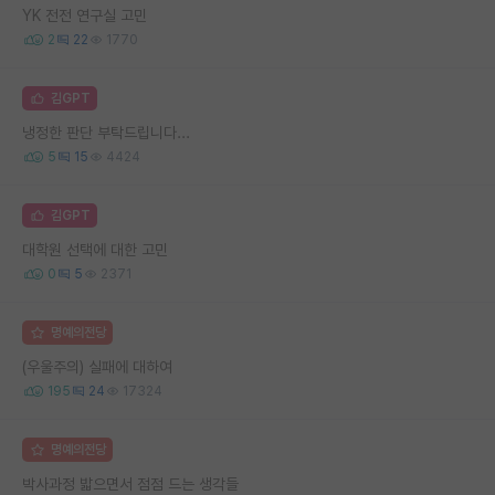
YK 전전 연구실 고민
2
22
1770
김GPT
냉정한 판단 부탁드립니다...
5
15
4424
김GPT
대학원 선택에 대한 고민
0
5
2371
명예의전당
(우울주의) 실패에 대하여
195
24
17324
명예의전당
박사과정 밟으면서 점점 드는 생각들