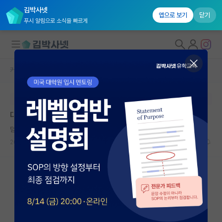
김박사넷
앱으로 보기
닫기
푸시 알림으로 소식을 빠르게
커뮤니티 홈
자유 게시판(아무개랩)
대학원생 모집
본문이 수정되지 않는 박제글입니다.
국내대학원 정보
대학원 조언 부탁드립니다.
연구실&오픈랩
덤덤한 스티븐 호킹
커뮤니티
2023.10.25
6
2855
커뮤니티 홈
전체글보기
베스트 게시판
IF 명예의전당