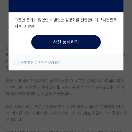
자유 게시판(아무개랩)
그동안 문의가 많았던 레벨업반 설명회를 진행합니다. *사전등록
미국 유학 게시판
시 링크 발송
미국 대학원 합격 후기 게시판
사전 등록하기
대학원생 모집 게시판
24년 전기 카이스트나 서울대 대학원 진학을 목표로 공부하였으나 잘 안풀
려서 결국 합격하지 못하게 되었습니다. 1학기 더 준비 후 24년 후기에 대학
대학원 합격 후기 게시판
원 입학을 해야겠다 생각하고 있었는데 저의 생각만큼 제가 원하는 연구실에
하루 동안 이 컨텐츠 보지 않기
컨택이 잘 되고 있지 않은 상황입니다.
연구실(PI) 홍보 게시판
최근 운이 좋게도 연대에 계신 교수님(제가 목표한 분야의 대가이십니다)과
석박사 채용 정보 게시판
연락이 닿아 미팅을 진행하였는데, 교수님께서 자신의 연구실로 24년 전기
에 들어오지 않겠다는 말씀을 주셨습니다.
임용 정보 게시판
학부 인턴 게시판
다만 걱정이 되는 부분은 퇴임을 앞둔 교수님이셔서 석사로 진학해야 한다는
점, 회사를 가지고 계셔서 연구실 인원이 적다는 점(포닥 2분, 석사 졸업생 3
취업 게시판
분)입니다.
임용 후기 게시판