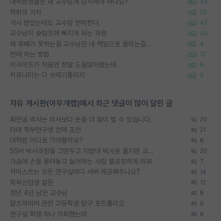
대학원생들은 왜 교수님께 감사해야 하나요?
49
학위의 가치
20
석사 받았는데도 교수랑 연락한다.
43
교수님이 슬럼프에 빠지게 되는 과정
40
왜 후배가 못하는걸 교수님은 내 책임으로 돌리는걸까요?
4
편애 하는 방법
12
이사이트가 처음엔 정말 도움많이됐는데
9
커뮤니티는 다 쓰레기통이지
5
자유 게시판(아무개랩)에서 최근 댓글이 많이 달린 글
AI전공 박사는 의사보다 돈을 더 많이 벌 수 있습니다.
20
타대 학부연구생 컨택 조언
21
대학원 어디로 가야할까요?
8
SSH 박사과정을 그만두고 지방대 박사로 옮기면 교수의 꿈은 끝일까요?
20
가슴에 손을 올려놓고 싫어하는 사람 불공정하게 리뷰
7
카이스트는 모든 연구실마다 서버 제공해주나요?
14
학부신입생 질문
12
정년 4년 남은 교수님
8
알츠하이머 관련 고등학생 탐구 포트폴리오
9
연구실 학생 하나 자퇴했는데
8