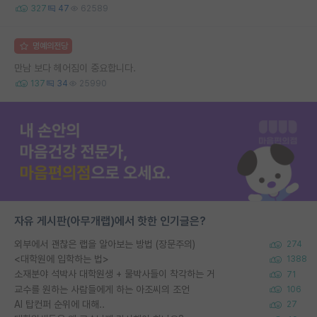
327
47
62589
명예의전당
만남 보다 헤어짐이 중요합니다.
137
34
25990
자유 게시판(아무개랩)에서 핫한 인기글은?
외부에서 괜찮은 랩을 알아보는 방법 (장문주의)
274
<대학원에 입학하는 법>
1388
소재분야 석박사 대학원생 + 물박사들이 착각하는 거
71
교수를 원하는 사람들에게 하는 아조씨의 조언
106
AI 탑컨퍼 순위에 대해..
27