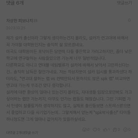
댓글 6개
댓글쓰기
자상한 피보나치
2023.10.25
제가 설카 출신이라 그렇게 생각하는건지 몰라도, 설카가 연고대에 비해서
꼭 가야할 대학원인지는 솔직히 잘 모르겠네요.
미국도 대학원이든 포닥이든 당연히 다들 좋은학교 가려고하지만, 좀더 낮은
학교에 연구잘하는 사람들있으면 가는게 너무 일반적입니다.
다른학교도 아니고 연대를 네임밸류가 설카에 비해서 낮아서 고민하신다는
건.. 솔직히 납득은 잘안가네요. 저는 작성자분이 설카 입시를 통과하셨다 하
더라도, "연고대 잘하는 랩 vs 컨택안되서 원하지도 않은 spk 랩" 비교하면
연고대 가는게 무조건 맞다 생각합니다.
설카에 대한 환상이 얼마나 있는건지 몰라도, 자대생들 입장으로만봐도 가고
싶어하는 랩만 가는거지, 아무도 안가는 랩들도 꽤많습니다. 그런 기피랩 가
서 인생이 잘풀릴거라 생각하지도 않고, 실제로 출신들보면 스트레스받으면
서 졸업하고 다들 사기업가는데.. 그렇게해서 얻는게 "spk박사출신" 타이틀
하나정도면 그게 얼마나 값어치가 있을까싶네요.
0
0
1
0
0
대댓글 2개
대댓글 쓰기