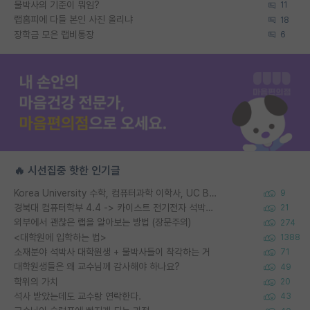
물박사의 기준이 뭐임?
11
랩홈피에 다들 본인 사진 올리냐
18
장학금 모은 랩비통장
6
🔥 시선집중 핫한 인기글
Korea University 수학, 컴퓨터과학 이학사, UC Berkeley 산업공학 대학원 공학박사가 되는 것은 쉽지 않겠죠?
9
경북대 컴퓨터학부 4.4 -> 카이스트 전기전자 석박사통합과정 합격
21
외부에서 괜찮은 랩을 알아보는 방법 (장문주의)
274
<대학원에 입학하는 법>
1388
소재분야 석박사 대학원생 + 물박사들이 착각하는 거
71
대학원생들은 왜 교수님께 감사해야 하나요?
49
학위의 가치
20
석사 받았는데도 교수랑 연락한다.
43