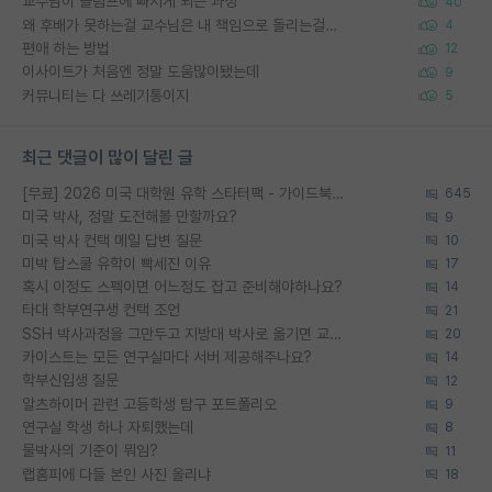
교수님이 슬럼프에 빠지게 되는 과정
40
왜 후배가 못하는걸 교수님은 내 책임으로 돌리는걸까요?
4
편애 하는 방법
12
이사이트가 처음엔 정말 도움많이됐는데
9
커뮤니티는 다 쓰레기통이지
5
최근 댓글이 많이 달린 글
[무료] 2026 미국 대학원 유학 스타터팩 - 가이드북 & 합격자 컨택메일 템플릿
645
미국 박사, 정말 도전해볼 만할까요?
9
미국 박사 컨택 메일 답변 질문
10
미박 탑스쿨 유학이 빡세진 이유
17
혹시 이정도 스펙이면 어느정도 잡고 준비해야하나요?
14
타대 학부연구생 컨택 조언
21
SSH 박사과정을 그만두고 지방대 박사로 옮기면 교수의 꿈은 끝일까요?
20
카이스트는 모든 연구실마다 서버 제공해주나요?
14
학부신입생 질문
12
알츠하이머 관련 고등학생 탐구 포트폴리오
9
연구실 학생 하나 자퇴했는데
8
물박사의 기준이 뭐임?
11
랩홈피에 다들 본인 사진 올리냐
18