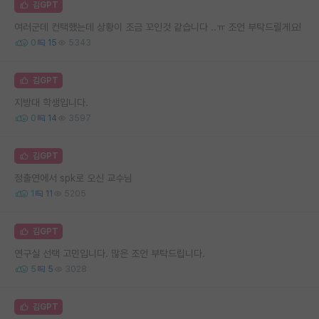
김GPT
여러군데 컨택했는데 상황이 조금 꼬인것 같습니다 ..ㅠ 조언 부탁드릴게요!
0
15
5343
김GPT
지방대 학생입니다.
0
14
3597
김GPT
정출연에서 spk로 오신 교수님
1
11
5205
김GPT
연구실 선택 고민입니다. 많은 조언 부탁드립니다.
5
5
3028
김GPT