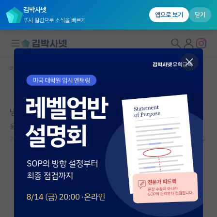
김박사넷
앱으로 보기
닫기
푸시 알림으로 소식을 빠르게
커뮤니티 홈
자유 게시판(아무개랩)
대학원생 모집
본문이 수정되지 않는 박제글입니다.
국내대학원 정보
냉정한 판단 부탁드립니다...
연구실&오픈랩
옹졸한 프리모 레비
커뮤니티
2024.07.03
15
4436
커뮤니티 홈
전체글보기
베스트 게시판
IF 명예의전당