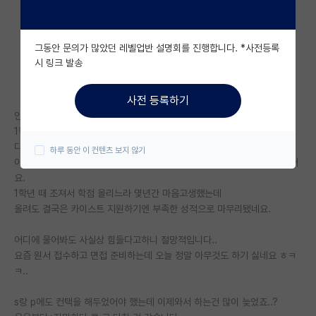
자유 게시판(아무개랩)
그동안 문의가 많았던 레벨업반 설명회를 진행합니다. *사전등록
미국 유학 게시판
시 링크 발송
미국 대학원 합격 후기 게시판
사전 등록하기
대학원생 모집 게시판
안녕하세요. 부산/경북 재학중이고 spk 대학원을 희망하고 있습니다.
1학년 때 3점대 받다가 카이스트 가고 싶어서 꾸준히 4.3~4.4 받아왔습니
대학원 합격 후기 게시판
다.
하루 동안 이 컨텐츠 보지 않기
이번이 지원 전 마지막 학기였는데 한 과목 미끄러져서 총평점이 4.15 됐어
연구실(PI) 홍보 게시판
요.
1학년 때 조져서 학점 올리느라 몇년간 마음고생했는데
석박사 채용 정보 게시판
올려도 결국은 카이스트 지원하기엔 부족한 성적으로 마무리됐네요.
임용 정보 게시판
어디에 물어봐도 사실상 힘들다고하니 절망적입니다..
학부 인턴 게시판
요즘 원서 접수하고 면접 준비하는데 오늘 정말 아무것도 하기 싫네요 ㅎㅋ
ㅋ..
취업 게시판
s랑 p에도 컨택을 해두었어야 했는데 이제와서 하는건 많이 늦었죠..?
임용 후기 게시판