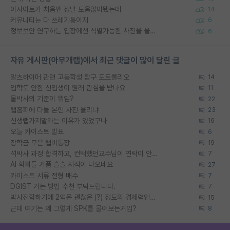
이사이트가 처음엔 정말 도움많이됐는데
14
커뮤니티는 다 쓰레기통이지
6
정보보안 연구하는 입장에선 식별가능한 사진을 올리는건 비추이긴함
6
자유 게시판(아무개랩)에서 최근 댓글이 많이 달린 글
알츠하이머 관련 고등학생 탐구 포트폴리오
14
입학도 안한 신입생이 원래 관심을 받나요
11
물박사의 기준이 뭐임?
22
랩홈피에 다들 본인 사진 올리냐
23
신생랩가지말라는 이유가 있었구나
16
오늘 카이스트 발표
6
장학금 모은 랩비통장
19
석박사 과정 합격하고, 컨택했던교수님이 연락이 안됩니다...
7
AI 학회들 거품 슬슬 지적이 나오네요
27
카이스트 서류 전형 배수
7
DGIST 가는 방법 추천 부탁드립니다.
7
박사진학하기에 2억은 괜찮은 (?) 정도의 경제력인가요
15
근데 여기는 왜 그렇게 SPK를 물어보는거임?
8