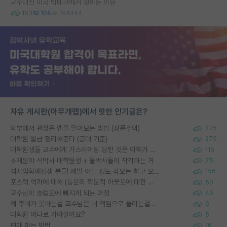
교수대신 미국 빅테크에서 일하는 이유
153
105
104444
자유 게시판(아무개랩)에서 핫한 인기글은?
외부에서 괜찮은 랩을 알아보는 방법 (장문주의)
275
대학원 월급 정리해준다 (공대 기준)
275
대학원생들 교수에게 가스라이팅 당한 것은 이해가 갑니다. 안타깝네요.
119
소재분야 석박사 대학원생 + 물박사들이 착각하는 거
75
석사입학예정생 분들! 제발 어느 정도 각오는 하고 오세요.
156
포스텍 억까에 대해 (동문의 학문적 아웃풋에 대한 반박)
50
교수님이 슬럼프에 빠지게 되는 과정
40
왜 후배가 못하는걸 교수님은 내 책임으로 돌리는걸까요?
6
대학원 어디로 가야할까요?
5
편애 하는 방법
16