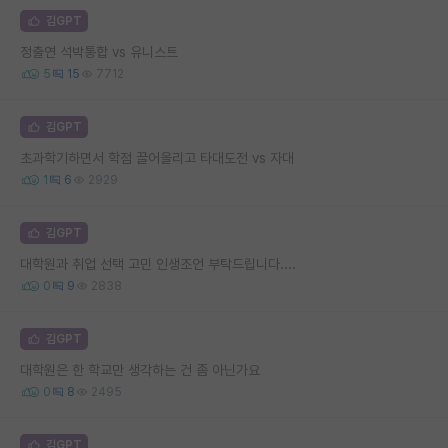
김GPT
정출연 석박통합 vs 유니스트
5
15
7712
김GPT
초과학기하면서 학점 끌어올리고 타대도전 vs 자대
1
6
2929
김GPT
대학원과 취업 선택 고민 인생조언 부탁드립니다....
0
9
2838
김GPT
대학원은 한 학교만 생각하는 건 좀 아닌가요
0
8
2495
김GPT