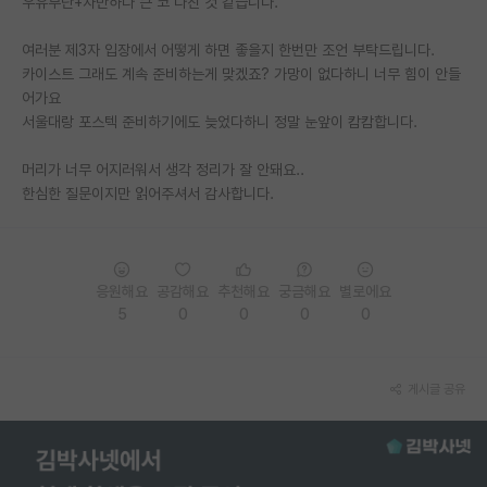
우유부단+자만하다 큰 코 다친 것 같습니다.
PI 전용 게시판
여러분 제3자 입장에서 어떻게 하면 좋을지 한번만 조언 부탁드립니다.
카이스트 그래도 계속 준비하는게 맞겠죠? 가망이 없다하니 너무 힘이 안들
인문사회 계열 게시판
어가요
특수/전문대학원 게시판
서울대랑 포스텍 준비하기에도 늦었다하니 정말 눈앞이 캄캄합니다.
반도체/AI 게시판
머리가 너무 어지러워서 생각 정리가 잘 안돼요..
한심한 질문이지만 읽어주셔서 감사합니다.
장학금/장학생 게시판
학술 정보 게시판
응원해요
공감해요
추천해요
궁금해요
별로에요
홍보 게시판
5
0
0
0
0
커리어
유학교육
게시글 공유
이벤트
반도체 아카데미