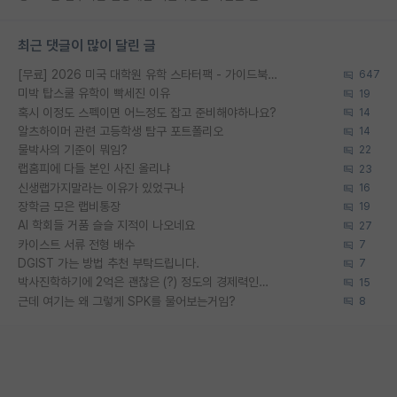
최근 댓글이 많이 달린 글
[무료] 2026 미국 대학원 유학 스타터팩 - 가이드북 & 합격자 컨택메일 템플릿
647
미박 탑스쿨 유학이 빡세진 이유
19
혹시 이정도 스펙이면 어느정도 잡고 준비해야하나요?
14
알츠하이머 관련 고등학생 탐구 포트폴리오
14
물박사의 기준이 뭐임?
22
랩홈피에 다들 본인 사진 올리냐
23
신생랩가지말라는 이유가 있었구나
16
장학금 모은 랩비통장
19
AI 학회들 거품 슬슬 지적이 나오네요
27
카이스트 서류 전형 배수
7
DGIST 가는 방법 추천 부탁드립니다.
7
박사진학하기에 2억은 괜찮은 (?) 정도의 경제력인가요
15
근데 여기는 왜 그렇게 SPK를 물어보는거임?
8