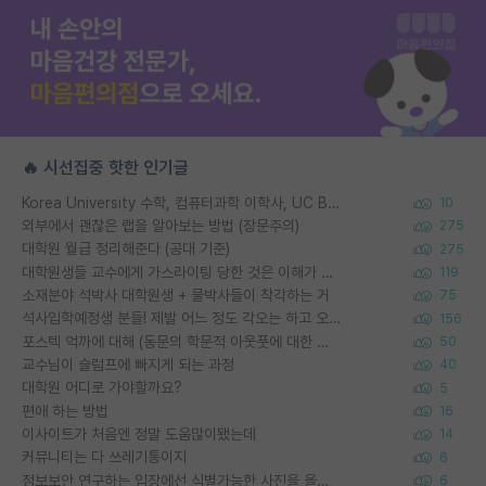
🔥 시선집중 핫한 인기글
Korea University 수학, 컴퓨터과학 이학사, UC Berkeley 산업공학 대학원 공학박사가 되는 것은 쉽지 않겠죠?
10
외부에서 괜찮은 랩을 알아보는 방법 (장문주의)
275
대학원 월급 정리해준다 (공대 기준)
275
대학원생들 교수에게 가스라이팅 당한 것은 이해가 갑니다. 안타깝네요.
119
소재분야 석박사 대학원생 + 물박사들이 착각하는 거
75
석사입학예정생 분들! 제발 어느 정도 각오는 하고 오세요.
156
포스텍 억까에 대해 (동문의 학문적 아웃풋에 대한 반박)
50
교수님이 슬럼프에 빠지게 되는 과정
40
대학원 어디로 가야할까요?
5
편애 하는 방법
16
이사이트가 처음엔 정말 도움많이됐는데
14
커뮤니티는 다 쓰레기통이지
6
정보보안 연구하는 입장에선 식별가능한 사진을 올리는건 비추이긴함
6