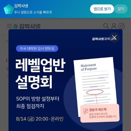
김박사넷
앱으로 보기
닫기
푸시 알림으로 소식을 빠르게
커뮤니티 홈
자유 게시판(아무개랩)
대학원생 모집
대학원은 한 학교만 생각하는 건 좀 아닌가요
국내대학원 정보
우아한 존 케인즈
연구실&오픈랩
2024.09.25
8
2495
커뮤니티
커뮤니티 홈
전체글보기
베스트 게시판
IF 명예의전당