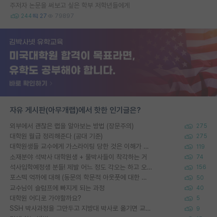
주저자 논문을 써보고 싶은 학부 저학년들에게
244
27
79897
자유 게시판(아무개랩)에서 핫한 인기글은?
외부에서 괜찮은 랩을 알아보는 방법 (장문주의)
275
대학원 월급 정리해준다 (공대 기준)
275
대학원생들 교수에게 가스라이팅 당한 것은 이해가 갑니다. 안타깝네요.
119
소재분야 석박사 대학원생 + 물박사들이 착각하는 거
74
석사입학예정생 분들! 제발 어느 정도 각오는 하고 오세요.
156
포스텍 억까에 대해 (동문의 학문적 아웃풋에 대한 반박)
50
교수님이 슬럼프에 빠지게 되는 과정
40
대학원 어디로 가야할까요?
5
SSH 박사과정을 그만두고 지방대 박사로 옮기면 교수의 꿈은 끝일까요?
9