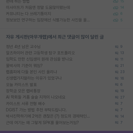
편애 하는 방법
15
이사이트가 처음엔 정말 도움많이됐는데
14
커뮤니티는 다 쓰레기통이지
6
정보보안 연구하는 입장에선 식별가능한 사진을 올리는건 비추이긴함
5
자유 게시판(아무개랩)에서 최근 댓글이 많이 달린 글
정년 4년 남은 교수님
9
알츠하이머 관련 고등학생 탐구 포트폴리오
13
입학도 안한 신입생이 원래 관심을 받나요
11
물박사의 기준이 뭐임?
21
랩홈피에 다들 본인 사진 올리냐
23
신생랩가지말라는 이유가 있었구나
16
오늘 카이스트 발표
6
장학금 모은 랩비통장
19
AI 학회들 거품 슬슬 지적이 나오네요
27
카이스트 서류 전형 배수
7
DGIST 가는 방법 추천 부탁드립니다.
7
박사진학하기에 2억은 괜찮은 (?) 정도의 경제력인가요
14
근데 여기는 왜 그렇게 SPK를 물어보는거임?
7