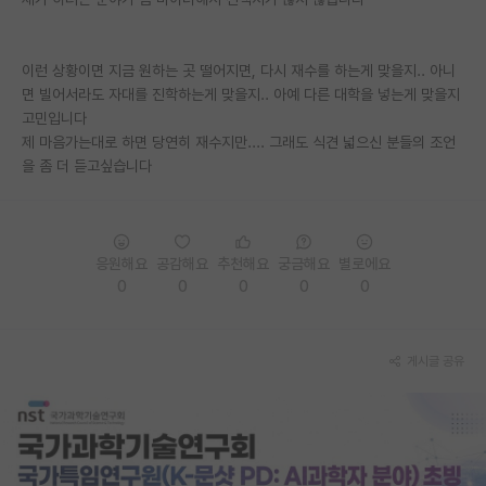
PI 전용 게시판
이런 상황이면 지금 원하는 곳 떨어지면, 다시 재수를 하는게 맞을지.. 아니
인문사회 계열 게시판
면 빌어서라도 자대를 진학하는게 맞을지.. 아예 다른 대학을 넣는게 맞을지
고민입니다
특수/전문대학원 게시판
제 마음가는대로 하면 당연히 재수지만.... 그래도 식견 넓으신 분들의 조언
반도체/AI 게시판
을 좀 더 듣고싶습니다
장학금/장학생 게시판
학술 정보 게시판
응원해요
공감해요
추천해요
궁금해요
별로에요
0
0
0
0
0
홍보 게시판
커리어
게시글 공유
유학교육
이벤트
반도체 아카데미