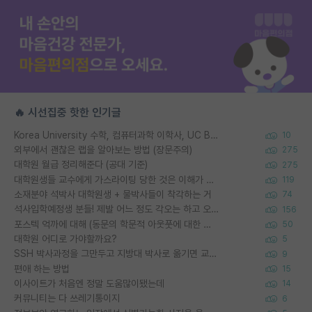
🔥 시선집중 핫한 인기글
Korea University 수학, 컴퓨터과학 이학사, UC Berkeley 산업공학 대학원 공학박사가 되는 것은 쉽지 않겠죠?
10
외부에서 괜찮은 랩을 알아보는 방법 (장문주의)
275
대학원 월급 정리해준다 (공대 기준)
275
대학원생들 교수에게 가스라이팅 당한 것은 이해가 갑니다. 안타깝네요.
119
소재분야 석박사 대학원생 + 물박사들이 착각하는 거
74
석사입학예정생 분들! 제발 어느 정도 각오는 하고 오세요.
156
포스텍 억까에 대해 (동문의 학문적 아웃풋에 대한 반박)
50
대학원 어디로 가야할까요?
5
SSH 박사과정을 그만두고 지방대 박사로 옮기면 교수의 꿈은 끝일까요?
9
편애 하는 방법
15
이사이트가 처음엔 정말 도움많이됐는데
14
커뮤니티는 다 쓰레기통이지
6