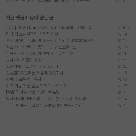
정보보안 연구하는 입장에선 식별가능한 사진을 올리는건 비추이긴함
5
최근 댓글이 많이 달린 글
[무료] 2026 미국 대학원 유학 스타터팩 - 가이드북 & 합격자 컨택메일 템플릿
647
미박 탑스쿨 유학이 빡세진 이유
19
혹시 이정도 스펙이면 어느정도 잡고 준비해야하나요?
14
알츠하이머 관련 고등학생 탐구 포트폴리오
13
입학도 안한 신입생이 원래 관심을 받나요
11
물박사의 기준이 뭐임?
21
랩홈피에 다들 본인 사진 올리냐
23
신생랩가지말라는 이유가 있었구나
16
장학금 모은 랩비통장
19
AI 학회들 거품 슬슬 지적이 나오네요
27
DGIST 가는 방법 추천 부탁드립니다.
7
박사진학하기에 2억은 괜찮은 (?) 정도의 경제력인가요
14
근데 여기는 왜 그렇게 SPK를 물어보는거임?
7