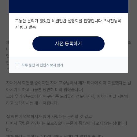
자유 게시판(아무개랩)
그동안 문의가 많았던 레벨업반 설명회를 진행합니다. *사전등록
미국 유학 게시판
시 링크 발송
미국 대학원 합격 후기 게시판
제가 한 학교만 바라보는 케이스입니다.. 곧 발표지만 제가 붙을 자신이 없습
사전 등록하기
대학원생 모집 게시판
니다
면접을 워낙 망쳐서.. 붙으면 기적이겠지만 크게 기대하진 않습니다
대학원 합격 후기 게시판
인턴 스펙이 좀 있지만 그 학교에서만 진행했던거라 어디가서 크게 써먹을
하루 동안 이 컨텐츠 보지 않기
수가 없습니다
연구실(PI) 홍보 게시판
자대에서 학연생 중이지만 자대 교수님께서 제가 타대에 이미 지원했다는 걸
석박사 채용 정보 게시판
아시기도 하고.. (물론 당연히 미리 밝혔습니다)
그냥 우리 연구실에서 연구만 좀 도와달라 정도이시지, 어차피 떠날 사람이
임용 정보 게시판
라고 생각하시는 게 느껴집니다
학부 인턴 게시판
집 형편이 넉넉하지가 않아 사립대는 곤란할 것 같고
취업 게시판
나머지 국립은 왜인지는 모르겠으나 논문이 좀 많이 나오지 않는 상태입니
다..
임용 후기 게시판
제가 하려는 분야가 좀 마이너해서 선택지가 많지 않습니다