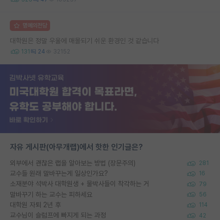
명예의전당
대학원은 정말 우울에 매몰되기 쉬운 환경인 것 같습니다
131
24
32152
자유 게시판(아무개랩)에서 핫한 인기글은?
외부에서 괜찮은 랩을 알아보는 방법 (장문주의)
281
교수들 원래 말바꾸는게 일상인가요?
16
소재분야 석박사 대학원생 + 물박사들이 착각하는 거
79
말바꾸기 하는 교수는 피하세요
56
대학원 자퇴 2년 후
114
교수님이 슬럼프에 빠지게 되는 과정
42