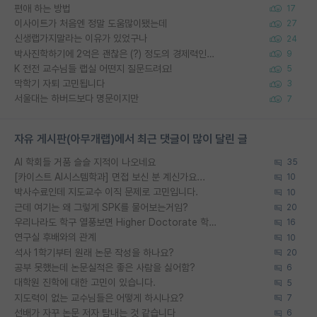
편애 하는 방법
17
이사이트가 처음엔 정말 도움많이됐는데
27
신생랩가지말라는 이유가 있었구나
24
박사진학하기에 2억은 괜찮은 (?) 정도의 경제력인가요
9
K 전전 교수님들 랩실 어떤지 질문드려요!
5
막학기 자퇴 고민됩니다
3
서울대는 하버드보다 명문이지만
7
자유 게시판(아무개랩)에서 최근 댓글이 많이 달린 글
AI 학회들 거품 슬슬 지적이 나오네요
35
[카이스트 AI시스템학과] 면접 보신 분 계신가요...
10
박사수료인데 지도교수 이직 문제로 고민입니다.
10
근데 여기는 왜 그렇게 SPK를 물어보는거임?
20
우리나라도 학구 열풍보면 Higher Doctorate 학위가 필요하다고 봅니다.
16
연구실 후배와의 관계
10
석사 1학기부터 원래 논문 작성을 하나요?
20
공부 못했는데 논문실적은 좋은 사람을 싫어함?
6
대학원 진학에 대한 고민이 있습니다.
5
지도력이 없는 교수님들은 어떻게 하시나요?
7
선배가 자꾸 논문 저자 탐내는 것 같습니다
6