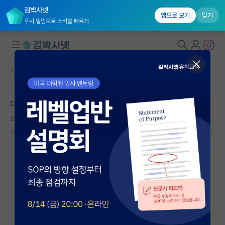
김박사넷
앱으로 보기
닫기
푸시 알림으로 소식을 빠르게
커뮤니티 홈
자유 게시판(아무개랩)
대학원생 모집
대학원 재수.. 어떻게 해야 할까요..
국내대학원 정보
도도한 장 폴 사르트르
연구실&오픈랩
2026.05.14
19
3149
커뮤니티
커뮤니티 홈
전체글보기
베스트 게시판
IF 명예의전당