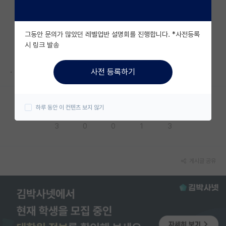
자유 게시판(아무개랩)
그동안 문의가 많았던 레벨업반 설명회를 진행합니다. *사전등록
미국 유학 게시판
시 링크 발송
미국 대학원 합격 후기 게시판
.
사전 등록하기
대학원생 모집 게시판
대학원 합격 후기 게시판
하루 동안 이 컨텐츠 보지 않기
응원해요
공감해요
추천해요
궁금해요
별로에요
연구실(PI) 홍보 게시판
3
0
0
1
3
석박사 채용 정보 게시판
임용 정보 게시판
게시글 공유
학부 인턴 게시판
취업 게시판
임용 후기 게시판