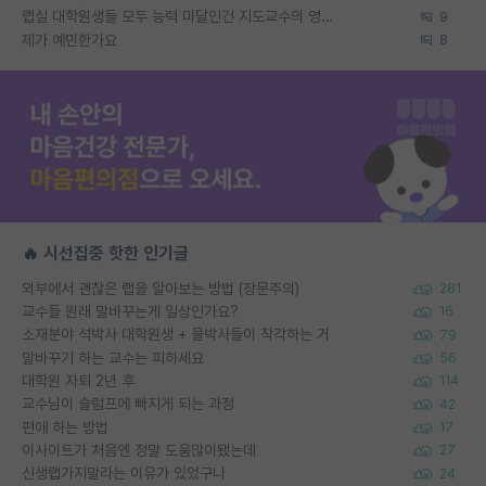
랩실 대학원생들 모두 능력 미달인건 지도교수의 영향 아닌가?
9
제가 예민한가요
8
🔥 시선집중 핫한 인기글
외부에서 괜찮은 랩을 알아보는 방법 (장문주의)
281
교수들 원래 말바꾸는게 일상인가요?
16
소재분야 석박사 대학원생 + 물박사들이 착각하는 거
79
말바꾸기 하는 교수는 피하세요
56
대학원 자퇴 2년 후
114
교수님이 슬럼프에 빠지게 되는 과정
42
편애 하는 방법
17
이사이트가 처음엔 정말 도움많이됐는데
27
신생랩가지말라는 이유가 있었구나
24