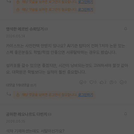
해당 댓글을 보려면 로그인이 필요합니다.
로그인하기
재팬라운지 🌸
해당 댓글을 보려면 로그인이 필요합니다.
로그인하기
명석한 에르빈 슈뢰딩거
2026.05.14
카이스트는 사전컨택 안받지 않나요? AI기준 탑티어 컨퍼 1저자 논문 있는
스펙 좋은분들도 학벌/학점 안좋으면 서류탈락하는 경우도 봤습니다.
설카포를 갈수 있으면 좋겠지만, 시간이 낭비되는것도 고려하셔야 할것 같아
요. 대학원은 학벌보다는 실적이 훨씬 중요합니다.
0
0
2
0
0
대댓글 1개
대댓글 쓰기
해당 댓글을 보려면 로그인이 필요합니다.
로그인하기
공허한 레오나르도 다빈치
2026.05.15
석차 기재하셨는데도 서탈이신가요?