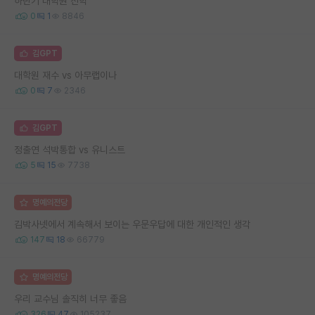
하반기 대학원 진학
0
1
8846
김GPT
대학원 재수 vs 아무랩이나
0
7
2346
김GPT
정출연 석박통합 vs 유니스트
5
15
7738
명예의전당
김박사넷에서 계속해서 보이는 우문우답에 대한 개인적인 생각
147
18
66779
명예의전당
우리 교수님 솔직히 너무 좋음
326
47
105237