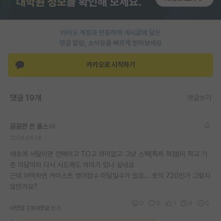
PI 전용 게시판
카카오 계정과 연동하여 게시글에 달린
인문사회 계열 게시판
댓글 알람, 소식등을 빠르게 받아보세요
특수/전문대학원 게시판
카카오로 시작하기
반도체/AI 게시판
장학금/장학생 게시판
댓글 19개
댓글쓰기
학술 정보 게시판
꼼꼼한 존 롤스
홍보 게시판
2026.05.14
커리어
애초에 서탈이면 컨택이고 TO고 의미없고 그냥 스펙(특히 학점)이 학교 기
준 미달이라 다시 시도해도 의미가 있나 싶네요
유학교육
근데 어떡하면 카이스트 영어점수 미달일수가 있죠... 토익 720인가 그렇지
않던가요?
이벤트
0
0
1
0
0
대댓글 2개
대댓글 쓰기
반도체 아카데미