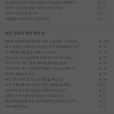
박사진학하기에 2억은 괜찮은 (?) 정도의 경제력인가요
9
K 전전 교수님들 랩실 어떤지 질문드려요!
5
막학기 자퇴 고민됩니다
3
서울대는 하버드보다 명문이지만
7
최근 댓글이 많이 달린 글
[무료] 2026 미국 대학원 유학 스타터팩 - 가이드북 & 합격자 컨택메일 템플릿
656
혹시 이정도 스펙이면 어느정도 잡고 준비해야하나요?
14
AI 학회들 거품 슬슬 지적이 나오네요
35
[카이스트 AI시스템학과] 면접 보신 분 계신가요...
10
근데 여기는 왜 그렇게 SPK를 물어보는거임?
20
우리나라도 학구 열풍보면 Higher Doctorate 학위가 필요하다고 봅니다.
16
연구실 후배와의 관계
10
석사 1학기부터 원래 논문 작성을 하나요?
20
공부 못했는데 논문실적은 좋은 사람을 싫어함?
6
지도력이 없는 교수님들은 어떻게 하시나요?
7
선배가 자꾸 논문 저자 탐내는 것 같습니다
6
랩실 대학원생들 모두 능력 미달인건 지도교수의 영향 아닌가?
9
제가 예민한가요
8