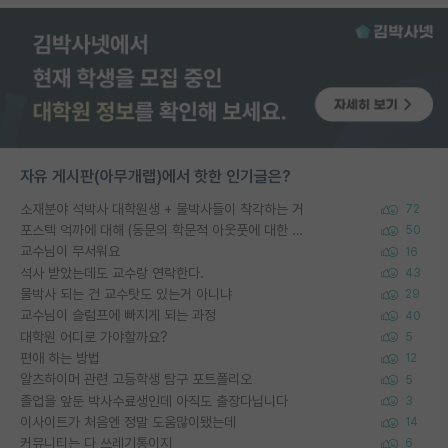
자유 게시판(아무개랩)에서 핫한 인기글은?
소재분야 석박사 대학원생 + 물박사들이 착각하는 거
72
포스텍 억까에 대해 (동문의 학문적 아웃풋에 대한 반박)
50
교수님이 무서워요
16
석사 받았는데도 교수랑 연락한다.
43
물박사 되는 건 교수탓도 있는거 아니냐
29
교수님이 슬럼프에 빠지게 되는 과정
40
대학원 어디로 가야할까요?
5
편애 하는 방법
12
알츠하이머 관련 고등학생 탐구 포트폴리오
5
졸업을 앞둔 박사수료생인데 아직도 출장다닙니다
3
이사이트가 처음엔 정말 도움많이됐는데
14
커뮤니티는 다 쓰레기통이지
6