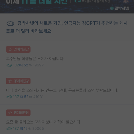
김박사넷의 새로운 거인, 인공지능 김GPT가 추천하는 게시
물로 더 멀리 바라보세요.
명예의전당
교수님들 학생들은 노예가 아닙니다.
132
52
19697
명예의전당
타대 출신을 소외시키는 연구실. 선배, 동료분들의 조언 부탁드립니다.
137
52
41931
명예의전당
요즘 글 올라오는 꼬라지보니 개혁이 필요하다
137
12
20065