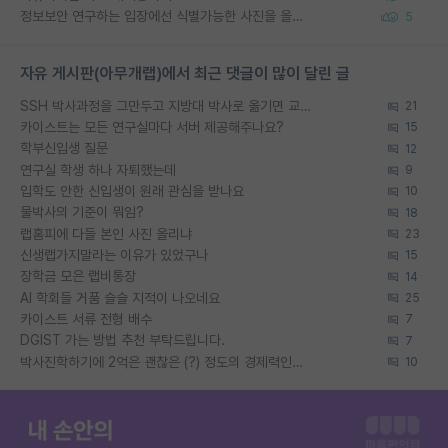
정보보안 연구하는 입장에선 식별가능한 사진을 올리는건 비추이긴함
5
자유 게시판(아무개랩)에서 최근 댓글이 많이 달린 글
SSH 박사과정을 그만두고 지방대 박사로 옮기면 교수의 꿈은 끝일까요?
21
카이스트는 모든 연구실마다 서버 제공해주나요?
15
학부신입생 질문
12
연구실 학생 하나 자퇴했는데
9
입학도 안한 신입생이 원래 관심을 받나요
10
물박사의 기준이 뭐임?
18
랩홈피에 다들 본인 사진 올리냐
23
신생랩가지말라는 이유가 있었구나
15
장학금 모은 랩비통장
14
AI 학회들 거품 슬슬 지적이 나오네요
25
카이스트 서류 전형 배수
7
DGIST 가는 방법 추천 부탁드립니다.
7
박사진학하기에 2억은 괜찮은 (?) 정도의 경제력인가요
10