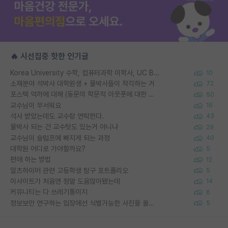
🔥 시선집중 핫한 인기글
Korea University 수학, 컴퓨터과학 이학사, UC Berkeley 산업공학 대학원 공학박사가 되는 것은 쉽지 않겠죠?
10
소재분야 석박사 대학원생 + 물박사들이 착각하는 거
72
포스텍 억까에 대해 (동문의 학문적 아웃풋에 대한 반박)
50
교수님이 무서워요
16
석사 받았는데도 교수랑 연락한다.
43
물박사 되는 건 교수탓도 있는거 아니냐
29
교수님이 슬럼프에 빠지게 되는 과정
40
대학원 어디로 가야할까요?
5
편애 하는 방법
12
알츠하이머 관련 고등학생 탐구 포트폴리오
5
이사이트가 처음엔 정말 도움많이됐는데
14
커뮤니티는 다 쓰레기통이지
6
정보보안 연구하는 입장에선 식별가능한 사진을 올리는건 비추이긴함
5