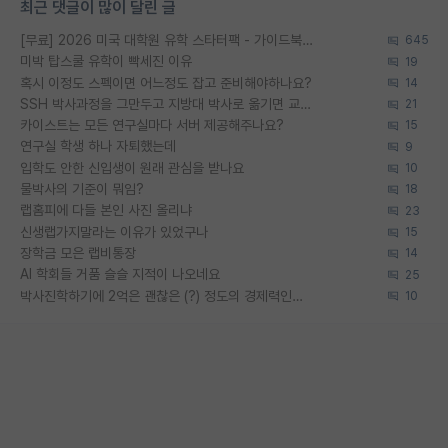
최근 댓글이 많이 달린 글
[무료] 2026 미국 대학원 유학 스타터팩 - 가이드북 & 합격자 컨택메일 템플릿
645
미박 탑스쿨 유학이 빡세진 이유
19
혹시 이정도 스펙이면 어느정도 잡고 준비해야하나요?
14
SSH 박사과정을 그만두고 지방대 박사로 옮기면 교수의 꿈은 끝일까요?
21
카이스트는 모든 연구실마다 서버 제공해주나요?
15
연구실 학생 하나 자퇴했는데
9
입학도 안한 신입생이 원래 관심을 받나요
10
물박사의 기준이 뭐임?
18
랩홈피에 다들 본인 사진 올리냐
23
신생랩가지말라는 이유가 있었구나
15
장학금 모은 랩비통장
14
AI 학회들 거품 슬슬 지적이 나오네요
25
박사진학하기에 2억은 괜찮은 (?) 정도의 경제력인가요
10