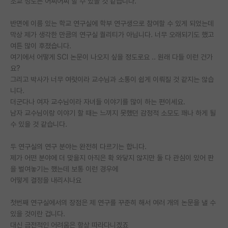
조교 정도는 어찌어찌 할 수 있을 것 같습니다.
PI 전용 게시판
반면에 이름 있는 학교 연구실에 학부 연구생으로 참여할 수 있게 되었는데
막상 제가 생각한 만큼의 연구실 퀄리티가 아닙니다. 너무 오래되기도 했고
인문사회 계열 게시판
여튼 많이 후졌습니다.
특수/전문대학원 게시판
여기에서 어떻게 SCI 논문이 나오지 싶을 정도로요 .. 원래 다들 이런 건가
요?
반도체/AI 게시판
그리고 박사가 너무 여럿이라 교수님과 소통이 쉽게 이뤄질 것 같지는 않습
니다.
장학금/장학생 게시판
더군다나 여자 교수님이라 자녀들 이야기를 많이 하는 편이세요.
남자 교수님이랑 이야기 할 때는 느끼지 못했던 감정적 소모도 꽤나 하게 될
학술 정보 게시판
수 있을 것 같습니다.
홍보 게시판
두 연구실의 연구 분야는 완전히 다르기는 합니다.
제가 어떤 분야에 더 맞을지 아직은 확 와닿지 않지만 둘 다 관심이 있어 판
커리어
을 벌여놓기는 했는데 보통 이런 경우에
유학교육
어떻게 결정을 내리시나요
이벤트
첫번째 연구실에서의 장점은 제 연구를 꾸준히 해서 여러 개의 논문을 낼 수
있을 것이란 겁니다.
반도체 아카데미
대신 금전적인 어려움은 항상 따라다니겠죠