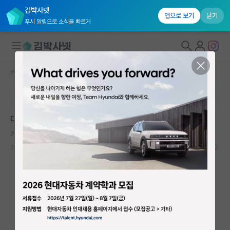
김박사넷
앱으로 보기
닫기
푸시 알림으로 소식을 빠르게
커뮤니티 홈
자유 게시판(아무개랩)
대학원생 모집
본문이 수정되지 않는 박제글입니다.
국내대학원 정보
대학원 진학 고민
연구실&오픈랩
기쁜 빌헬름 뢴트겐
커뮤니티
2025.01.04
13
2904
커뮤니티 홈
전체글보기
베스트 게시판
IF 명예의전당