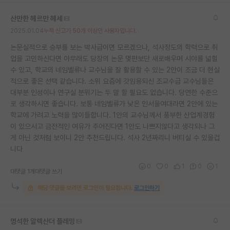
산만한 헤르만 헤세
2025.01.04
누적 신고가 50개 이상인 사용자입니다.
논문실적으로 승부를 보는 박사급이면 모르겠으나, 석사정도의 학력으로 취
업을 고민하신다면 아무래도 당장의 논문 몇편보단 새로배우며 시야를 넓힐
수 있고, 학교의 네임벨류나 교수님을 잘 활용할 수 있는 2안이 조금 더 현실
적으로 좋은 선택 같습니다. 소위 요즘에 갓임용되신 조교수급 교수님들은
대부분 인성이나 연구실 분위기는 두 말 할 필요도 없습니다. 당연한 수준으
로 생각하시면 좋습니다. 보통 네임벨류가 낮은 인서울여대라면 2안에 있는
학교에 가려고 노력을 많이들합니다. 1안의 교수님께서 풍부한 산업계경험
이 있으시고 금전적인 여유가 주어진다면 1안도 나쁘지않다고 생각되나 그
게 아닌 것처럼 보이니 2안 추천드립니다. 석사 2년짜리니 버티실 수 있을겁
니다
0
0
1
0
1
대댓글 1개
대댓글 쓰기
해당 댓글을 보려면 로그인이 필요합니다.
로그인하기
명석한 알렉산더 플레밍