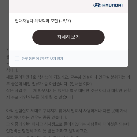
자유 게시판(아무개랩)
현대자동차 계약학과 모집 (~8/7)
미국 유학 게시판
미국 대학원 합격 후기 게시판
자세히 보기
대학원생 모집 게시판
자대 대학원 교수님이 임용된지 얼마 안된 초임이지만 적절한 선을 지켜 학
생들과
하루 동안 이 컨텐츠 보지 않기
대학원 합격 후기 게시판
소통을 하고 자기 밑으로 들어오는 석사생들을 책임지고 이끌어가려는 분이
십니다.
연구실(PI) 홍보 게시판
새로 들어가면 1호 석사생이 되겠네요. 교수님 인성이나 연구실 분위기는 너
무 좋은데 네임 밸류가 좀 아쉽습니다. (인서울 여대)
석박사 채용 정보 게시판
작은 사업 한 두 개 따오시기는 했으나 별로 대단한 것은 아니라 대학원 진학
시 주로 개인 연구를 하게 될 것 같습니다.
임용 정보 게시판
학부 인턴 게시판
아직 실험실도 제대로 꾸려지지 않아서 빌려서 사용하거나 다른 곳에 가서
실험해야 하는 경우도 종종 있습니다.
취업 게시판
그 와중에 인턴 마치고 석사생으로 들어가겠다는 사람들이 대여섯은 되는데
인건비는 당연히 거의 못 받는 거라고 생각하고요.
임용 후기 게시판