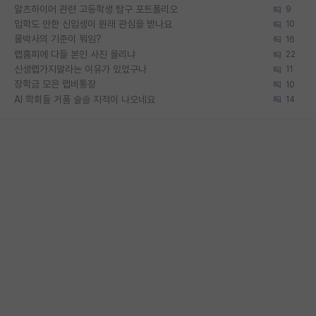
알츠하이머 관련 고등학생 탐구 포트폴리오
9
입학도 안한 신입생이 원래 관심을 받나요
10
물박사의 기준이 뭐임?
16
랩홈피에 다들 본인 사진 올리냐
22
신생랩가지말라는 이유가 있었구나
11
장학금 모은 랩비통장
10
AI 학회들 거품 슬슬 지적이 나오네요
14