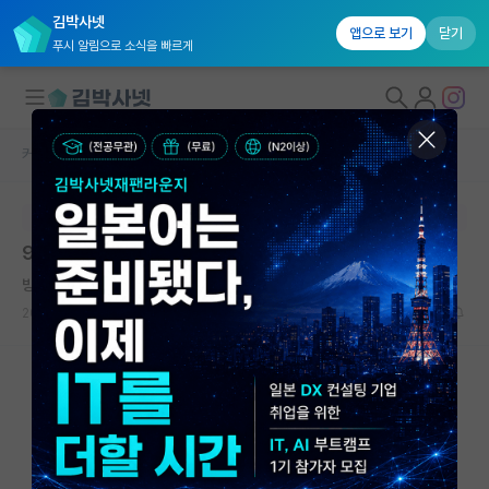
김박사넷
앱으로 보기
닫기
푸시 알림으로 소식을 빠르게
커뮤니티 홈
미국 유학 게시판
대학원생 모집
본문이 수정되지 않는 박제글입니다.
국내대학원 정보
98년생 미국 direct PhD 조언 부탁드립니다
연구실&오픈랩
방정맞은 마르셀 프루스트
커뮤니티
2026.05.14
19
2380
커뮤니티 홈
전체글보기
베스트 게시판
IF 명예의전당