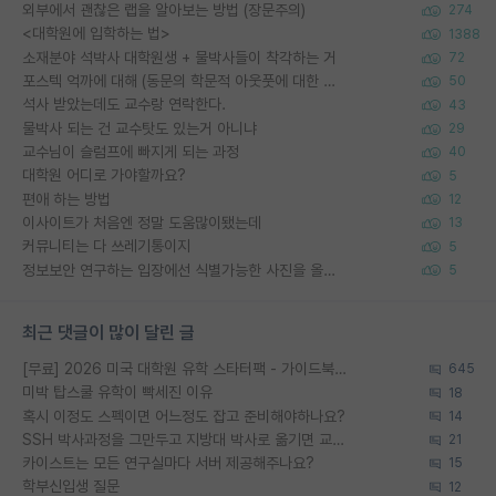
외부에서 괜찮은 랩을 알아보는 방법 (장문주의)
274
<대학원에 입학하는 법>
1388
소재분야 석박사 대학원생 + 물박사들이 착각하는 거
72
포스텍 억까에 대해 (동문의 학문적 아웃풋에 대한 반박)
50
석사 받았는데도 교수랑 연락한다.
43
물박사 되는 건 교수탓도 있는거 아니냐
29
교수님이 슬럼프에 빠지게 되는 과정
40
대학원 어디로 가야할까요?
5
편애 하는 방법
12
이사이트가 처음엔 정말 도움많이됐는데
13
커뮤니티는 다 쓰레기통이지
5
정보보안 연구하는 입장에선 식별가능한 사진을 올리는건 비추이긴함
5
최근 댓글이 많이 달린 글
[무료] 2026 미국 대학원 유학 스타터팩 - 가이드북 & 합격자 컨택메일 템플릿
645
미박 탑스쿨 유학이 빡세진 이유
18
혹시 이정도 스펙이면 어느정도 잡고 준비해야하나요?
14
SSH 박사과정을 그만두고 지방대 박사로 옮기면 교수의 꿈은 끝일까요?
21
카이스트는 모든 연구실마다 서버 제공해주나요?
15
학부신입생 질문
12