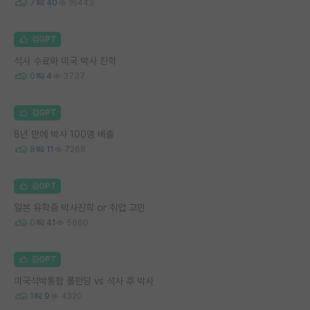
7
40
16443
김GPT
석사 수료와 미국 박사 진학
0
4
3737
김GPT
8년 만에 박사 100명 배출
8
11
7268
김GPT
일본 유학중 박사진학 or 취업 고민
0
41
5860
김GPT
미국석박통합 풀펀딩 vs 석사 후 박사
1
9
4320