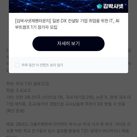
자유 게시판(아무개랩)
[김박사넷재팬라운지] 일본 DX 컨설팅 기업 취업을 위한 IT, AI
미국 유학 게시판
부트캠프 1기 참가자 모집
미국 대학원 합격 후기 게시판
자세히 보기
대학원생 모집 게시판
안녕하세요, 도저히 감이 잡히지 않아서 읽으시기에 많이 부족하다고 느끼실
수도 있는점 양해 부탁드리겠습니다.
대학원 합격 후기 게시판
주변에는 모두 인더스트리로 진로를 정한 사람들이 많아서, 의견을 여쭙고자
하루 동안 이 컨텐츠 보지 않기
글 올립니다.
연구실(PI) 홍보 게시판
학부: 미국 T10 공대 ECE
석박사 채용 정보 게시판
학점: 3.4/4.0
기타: 인턴 3회 (미국 스타트업 1회, 국내 대기업 2회), 논문 X, 현재 국내 대
임용 정보 게시판
기업 재직중, 조교/동아리 경험으로 교수님들께 추천서 3장 받을 수 있음
학부 인턴 게시판
(확인 완료)
취업 게시판
목표: 28년도 자율주행분야 다이렉트 박사 or 미국 석사 후 박사. 석사로 진
로를 택한 학교 친구들의 입시 결과를 봤을때 T20 공대가 어디까지나 목표
임용 후기 게시판