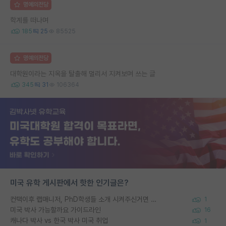
명예의전당
학계를 떠나며
185
25
85525
명예의전당
대학원이라는 지옥을 탈출해 멀리서 지켜보며 쓰는 글
345
31
106364
미국 유학 게시판에서 핫한 인기글은?
컨택이후 랩매니저, PhD학생들 소개 시켜주신거면 거의 컨펌에 가깝나요?
1
미국 박사 가능할까요 가이드라인
16
캐나다 박사 vs 한국 박사 미국 취업
1