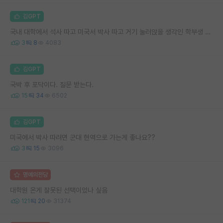
김GPT
국내 대학에서 석사 따고 미국서 박사 따고 거기 눌러앉을 생각인 학부생 따리입니다.
3
8
4083
김GPT
국박 후 포닥이다. 질문 받는다.
15
34
6502
김GPT
미국에서 박사 따려면 군대 현역으로 가는게 좋나요??
3
15
3096
명예의전당
대학원 온게 잘못된 선택이었나 싶음
121
20
31374