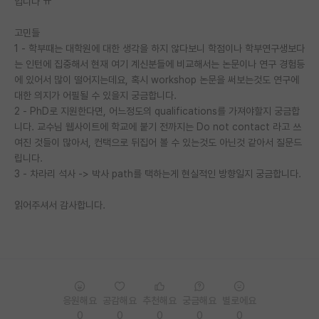
입니다 ㅠ
PI 전용 게시판
고민들
1 - 학부때는 대학원에 대한 생각을 하지 않다보니 학점이나 학부연구생보다
인문사회 계열 게시판
는 인턴에 집중해서 현재 여기 계신분들에 비교해서는 논문이나 연구 경험등
특수/전문대학원 게시판
에 있어서 많이 떨어지는데요, 혹시 workshop 논문을 써보는것도 연구에
대한 의지가 어필될 수 있을지 궁금합니다.
반도체/AI 게시판
2 - PhD로 지원한다면, 어느정도의 qualifications를 가져야할지 궁금합
니다. 교수님 웹사이트에 학교에 붙기 전까지는 Do not contact 라고 쓰
장학금/장학생 게시판
여진 것들이 많아서, 컨택으로 뒤집어 볼 수 있는것도 아닌것 같아서 질문드
립니다.
학술 정보 게시판
3 - 차라리 석사 -> 박사 path를 택하는게 현실적인 방향일지 궁금합니다.
홍보 게시판
읽어주셔서 감사합니다.
커리어
유학교육
이벤트
응원해요
공감해요
추천해요
궁금해요
별로에요
반도체 아카데미
0
0
0
0
0