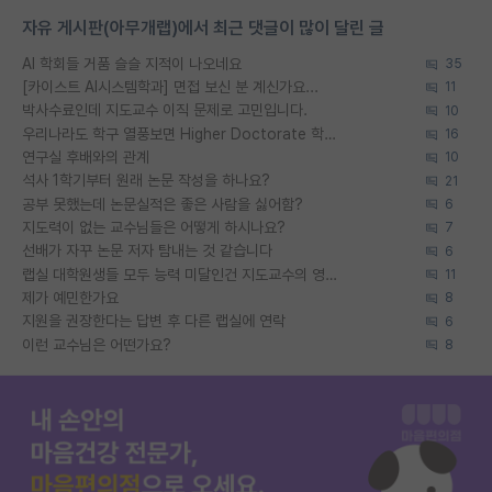
자유 게시판(아무개랩)에서 최근 댓글이 많이 달린 글
AI 학회들 거품 슬슬 지적이 나오네요
35
[카이스트 AI시스템학과] 면접 보신 분 계신가요...
11
박사수료인데 지도교수 이직 문제로 고민입니다.
10
우리나라도 학구 열풍보면 Higher Doctorate 학위가 필요하다고 봅니다.
16
연구실 후배와의 관계
10
석사 1학기부터 원래 논문 작성을 하나요?
21
공부 못했는데 논문실적은 좋은 사람을 싫어함?
6
지도력이 없는 교수님들은 어떻게 하시나요?
7
선배가 자꾸 논문 저자 탐내는 것 같습니다
6
랩실 대학원생들 모두 능력 미달인건 지도교수의 영향 아닌가?
11
제가 예민한가요
8
지원을 권장한다는 답변 후 다른 랩실에 연락
6
이런 교수님은 어떤가요?
8