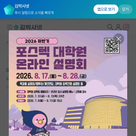
김박사넷
앱으로 보기
닫기
푸시 알림으로 소식을 빠르게
커뮤니티 홈
자유 게시판(아무개랩)
대학원생 모집
본문이 수정되지 않는 박제글입니다.
국내대학원 정보
미국석박통합 풀펀딩 vs 석사 후 박사
연구실&오픈랩
찌질한 쇠렌 키르케고르
커뮤니티
2024.03.24
9
4335
커뮤니티 홈
전체글보기
베스트 게시판
IF 명예의전당