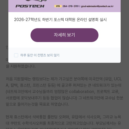
자유 게시판(아무개랩)
2026-27학년도 하반기 포스텍 대학원 온라인 설명회 실시
미국 유학 게시판
미국 대학원 합격 후기 게시판
자세히 보기
대학원생 모집 게시판
안녕하세요.
하루 동안 이 컨텐츠 보지 않기
대학원 합격 후기 게시판
미국에서 기계공학 학부를 공부하고있는 학생입니다. 이번에 석박통합과정
을 지원하였습니다.
연구실(PI) 홍보 게시판
처음 지원할때는 랭킹보다는 제가 가고싶은 분야쪽에 미국전역 (유덥, UCL
석박사 채용 정보 게시판
A, 칼텍, 휴스턴, 프린스턴 등등) 에 골고루 퍼져있는 큰 네트워크가 있는데
(네트워크안에서 교수님들끼리 엄청많은 collaboration, 프로젝트 교류,
임용 정보 게시판
서로랩에 포닥보내주기 등등 협업이 많습니다) 그 네트워크안에 교수님 한분
학부 인턴 게시판
밑으로 들어가는것을 목표로 하였습니다.
취업 게시판
현재 휴스턴에서 석박통합 풀펀딩 오퍼와, 유덥에서 석사오퍼, 그리규 뉴욕
대 쿠란트 수학석사오퍼를 최종적으로 고민하고있습니다. 부모님께서는 유
임용 후기 게시판