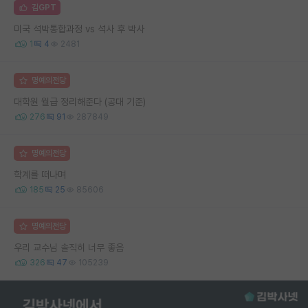
김GPT
미국 석박통합과정 vs 석사 후 박사
1
4
2481
명예의전당
대학원 월급 정리해준다 (공대 기준)
276
91
287849
명예의전당
학계를 떠나며
185
25
85606
명예의전당
우리 교수님 솔직히 너무 좋음
326
47
105239