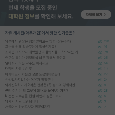
자유 게시판(아무개랩)에서 핫한 인기글은?
외부에서 괜찮은 랩을 알아보는 방법 (장문주의)
281
교수들 원래 말바꾸는게 일상인가요?
16
소재분야 석박사 대학원생 + 물박사들이 착각하는 거
79
연구실 동기가 경쟁의식 너무 강해서 불편함
25
말바꾸기 하는 교수는 피하세요
56
대학원 자퇴 2년 후
114
이사이트가 처음엔 정말 도움많이됐는데
27
신생랩가지말라는 이유가 있었구나
24
박사진학하기에 2억은 괜찮은 (?) 정도의 경제력인가요
9
근데 여기는 왜 그렇게 SPK를 물어보는거임?
28
K 전전 교수님들 랩실 어떤지 질문드려요!
5
막학기 자퇴 고민됩니다
3
서울대는 하버드보다 명문이지만
7