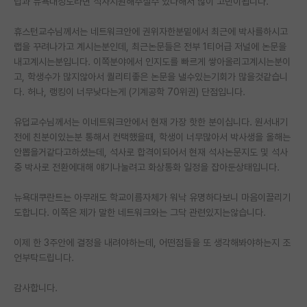
덥과 뉴욕대정도라면 석사지원해주실수 있다해서 많이 고민이됩니다.
PI 전용 게시판
휴스턴교수님께서는 네트워크안에 권위자한분밑에서 최근에 박사를하시고
랩을 꾸려나가고 계시는분인데, 최근논문들은 전부 1티어급 저널에 논문을
인문사회 계열 게시판
내고계시는분입니다. 이쪽분야에서 인지도를 빠르게 쌓아올리고계시는분이
특수/전문대학원 게시판
고, 학생수가 많지않아서 퀄리티좋은 논문을 낼수있는기회가 많을것같습니
다. 허나, 랭킹이 너무낮다는게 (기계공학 70위권) 단점입니다.
반도체/AI 게시판
유덥교수님께서는 이네트워크안에서 현재 가장 핫한 분이십니다. 원서내기
장학금/장학생 게시판
전에 친분이있는분 통해서 컨택했을때, 학생이 너무많아서 박사생을 올해는
안뽑을거같다고하셨는데, 석사로 합격이되어서 현재 석사논문지도 및 석사
학술 정보 게시판
중 박사로 전환에대해 얘기나눌려고 화상통화 일정을 잡아둔상태입니다.
홍보 게시판
뉴욕대쿠란트는 아무래도 학교이름자체가 워낙 유명하다보니 마음이끌리기
도합니다. 이쪽은 제가 말한 네트워크와는 그닥 관련있지는않습니다.
커리어
유학교육
이제 한 3주안에 결정을 내려야하는데, 어떤점들을 또 생각해봐야하는지 조
언부탁드립니다.
이벤트
감사합니다.
반도체 아카데미