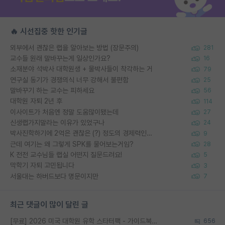
🔥 시선집중 핫한 인기글
외부에서 괜찮은 랩을 알아보는 방법 (장문주의)
281
교수들 원래 말바꾸는게 일상인가요?
16
소재분야 석박사 대학원생 + 물박사들이 착각하는 거
79
연구실 동기가 경쟁의식 너무 강해서 불편함
25
말바꾸기 하는 교수는 피하세요
56
대학원 자퇴 2년 후
114
이사이트가 처음엔 정말 도움많이됐는데
27
신생랩가지말라는 이유가 있었구나
24
박사진학하기에 2억은 괜찮은 (?) 정도의 경제력인가요
9
근데 여기는 왜 그렇게 SPK를 물어보는거임?
28
K 전전 교수님들 랩실 어떤지 질문드려요!
5
막학기 자퇴 고민됩니다
3
서울대는 하버드보다 명문이지만
7
최근 댓글이 많이 달린 글
[무료] 2026 미국 대학원 유학 스타터팩 - 가이드북 & 합격자 컨택메일 템플릿
656