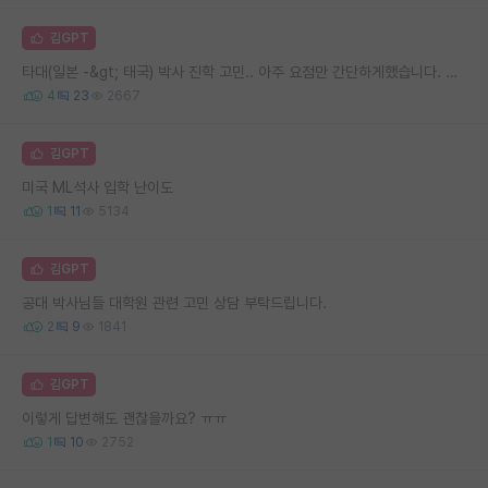
김GPT
타대(일본 -&gt; 태국) 박사 진학 고민.. 아주 요점만 간단하게했습니다. 인생 선배님들 소중한 조언 부탁드립니다.
4
23
2667
김GPT
미국 ML석사 입학 난이도
1
11
5134
김GPT
공대 박사님들 대학원 관련 고민 상담 부탁드립니다.
2
9
1841
김GPT
이렇게 답변해도 괜찮을까요? ㅠㅠ
1
10
2752