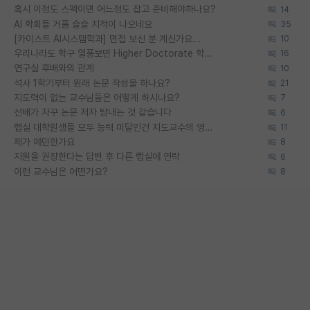
혹시 이정도 스펙이면 어느정도 잡고 준비해야하나요?
14
AI 학회들 거품 슬슬 지적이 나오네요
35
[카이스트 AI시스템학과] 면접 보신 분 계신가요...
10
우리나라도 학구 열풍보면 Higher Doctorate 학위가 필요하다고 봅니다.
16
연구실 후배와의 관계
10
석사 1학기부터 원래 논문 작성을 하나요?
21
지도력이 없는 교수님들은 어떻게 하시나요?
7
선배가 자꾸 논문 저자 탐내는 것 같습니다
6
랩실 대학원생들 모두 능력 미달인건 지도교수의 영향 아닌가?
11
제가 예민한가요
8
지원을 권장한다는 답변 후 다른 랩실에 연락
6
이런 교수님은 어떤가요?
8