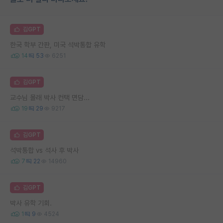
김GPT
한국 학부 간판, 미국 석박통합 유학
14
53
6251
김GPT
교수님 몰래 박사 컨택 면담...
19
29
9217
김GPT
석박통합 vs 석사 후 박사
7
22
14960
김GPT
박사 유학 기회.
1
9
4524