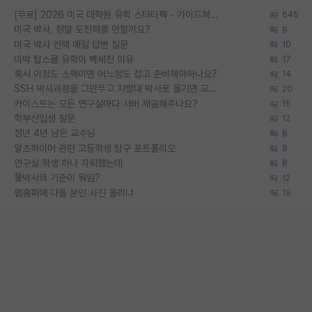
[무료] 2026 미국 대학원 유학 스타터팩 - 가이드북 & 합격자 컨택메일 템플릿
645
미국 박사, 정말 도전해볼 만할까요?
9
미국 박사 컨택 메일 답변 질문
10
미박 탑스쿨 유학이 빡세진 이유
17
혹시 이정도 스펙이면 어느정도 잡고 준비해야하나요?
14
SSH 박사과정을 그만두고 지방대 박사로 옮기면 교수의 꿈은 끝일까요?
20
카이스트는 모든 연구실마다 서버 제공해주나요?
15
학부신입생 질문
12
정년 4년 남은 교수님
8
알츠하이머 관련 고등학생 탐구 포트폴리오
9
연구실 학생 하나 자퇴했는데
8
물박사의 기준이 뭐임?
12
랩홈피에 다들 본인 사진 올리냐
19