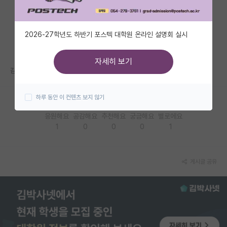
자유 게시판(아무개랩)
2026-27학년도 하반기 포스텍 대학원 온라인 설명회 실시
미국 유학 게시판
미국 대학원 합격 후기 게시판
자세히 보기
감사합니다.
대학원생 모집 게시판
하루 동안 이 컨텐츠 보지 않기
대학원 합격 후기 게시판
응원해요
공감해요
추천해요
궁금해요
별로에요
연구실(PI) 홍보 게시판
1
0
0
0
1
석박사 채용 정보 게시판
임용 정보 게시판
게시글 공유
학부 인턴 게시판
취업 게시판
임용 후기 게시판