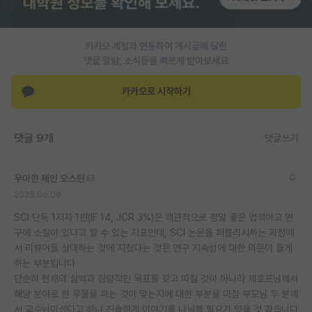
PI 전용 게시판
카카오 계정과 연동하여 게시글에 달린
인문사회 계열 게시판
댓글 알람, 소식등을 빠르게 받아보세요
특수/전문대학원 게시판
카카오로 시작하기
반도체/AI 게시판
장학금/장학생 게시판
댓글 9개
댓글쓰기
학술 정보 게시판
우아한 제인 오스틴
홍보 게시판
2025.06.09
커리어
SCI 단독 1저자 1편(IF 14, JCR 3%)은 객관적으로 정말 좋은 업적이고 연
구에 소질이 있다고 할 수 있는 지표인데, SCI 논문을 퍼블리시하는 과정에
유학교육
서 리뷰어들 상대하는 것에 지쳤다는 것은 연구 지속성에 대한 의문이 들게
하는 부분입니다
이벤트
단순히 현재의 실력과 정량적인 목표를 갖고 따질 것이 아니라 체호프님께서
해당 분야로 한 우물을 파는 것이 맞는지에 대한 부분을 마침 부모님 두 분께
반도체 아카데미
서 교수님이셨다고 하니 진솔하게 이야기를 나눠볼 필요가 있을 것 같습니다