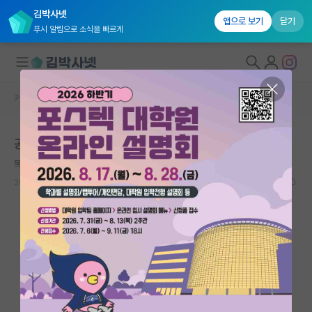
김박사넷
앱으로 보기
닫기
푸시 알림으로 소식을 빠르게
커뮤니티 홈
자유 게시판(아무개랩)
대학원생 모집
공대 박사님들 대학원 관련 고민 상담 부탁드립니다.
국내대학원 정보
똑똑한 안톤 체호프
연구실&오픈랩
2025.06.09
9
1828
커뮤니티
커뮤니티 홈
전체글보기
베스트 게시판
IF 명예의전당