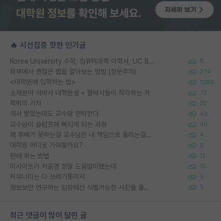
🔥 시선집중 핫한 인기글
Korea University 수학, 컴퓨터과학 이학사, UC Berkeley 산업공학 대학원 공학박사가 되는 것은 쉽지 않겠죠?
9
외부에서 괜찮은 랩을 알아보는 방법 (장문주의)
274
<대학원에 입학하는 법>
1388
소재분야 석박사 대학원생 + 물박사들이 착각하는 거
72
학위의 가치
20
석사 받았는데도 교수랑 연락한다.
43
교수님이 슬럼프에 빠지게 되는 과정
40
왜 후배가 못하는걸 교수님은 내 책임으로 돌리는걸까요?
4
대학원 어디로 가야할까요?
5
편애 하는 방법
12
이사이트가 처음엔 정말 도움많이됐는데
10
커뮤니티는 다 쓰레기통이지
5
정보보안 연구하는 입장에선 식별가능한 사진을 올리는건 비추이긴함
5
최근 댓글이 많이 달린 글