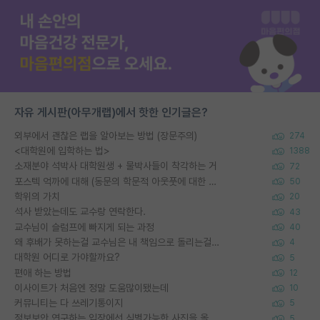
자유 게시판(아무개랩)에서 핫한 인기글은?
외부에서 괜찮은 랩을 알아보는 방법 (장문주의)
274
<대학원에 입학하는 법>
1388
소재분야 석박사 대학원생 + 물박사들이 착각하는 거
72
포스텍 억까에 대해 (동문의 학문적 아웃풋에 대한 반박)
50
학위의 가치
20
석사 받았는데도 교수랑 연락한다.
43
교수님이 슬럼프에 빠지게 되는 과정
40
왜 후배가 못하는걸 교수님은 내 책임으로 돌리는걸까요?
4
대학원 어디로 가야할까요?
5
편애 하는 방법
12
이사이트가 처음엔 정말 도움많이됐는데
10
커뮤니티는 다 쓰레기통이지
5
정보보안 연구하는 입장에선 식별가능한 사진을 올리는건 비추이긴함
5