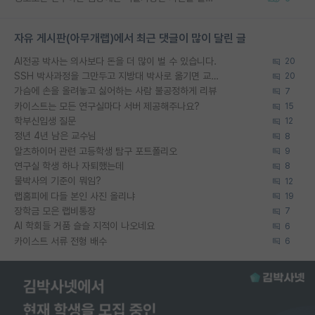
자유 게시판(아무개랩)에서 최근 댓글이 많이 달린 글
AI전공 박사는 의사보다 돈을 더 많이 벌 수 있습니다.
20
SSH 박사과정을 그만두고 지방대 박사로 옮기면 교수의 꿈은 끝일까요?
20
가슴에 손을 올려놓고 싫어하는 사람 불공정하게 리뷰
7
카이스트는 모든 연구실마다 서버 제공해주나요?
15
학부신입생 질문
12
정년 4년 남은 교수님
8
알츠하이머 관련 고등학생 탐구 포트폴리오
9
연구실 학생 하나 자퇴했는데
8
물박사의 기준이 뭐임?
12
랩홈피에 다들 본인 사진 올리냐
19
장학금 모은 랩비통장
7
AI 학회들 거품 슬슬 지적이 나오네요
6
카이스트 서류 전형 배수
6