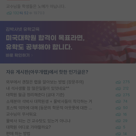
교수님들 학생들은 노예가 아닙니다.
132
52
19703
자유 게시판(아무개랩)에서 핫한 인기글은?
외부에서 괜찮은 랩을 알아보는 방법 (장문주의)
275
내 석사생활 참 많은일들이 있엇네요^^
212
대학원 월급 정리해준다 (공대 기준)
275
소재분야 석박사 대학원생 + 물박사들이 착각하는 거
74
포스텍 억까에 대해 (동문의 학문적 아웃풋에 대한 반박)
50
교수님이 무서워요
16
물박사 되는 건 교수탓도 있는거 아니냐
29
대학원 어디로 가야할까요?
5
편애 하는 방법
14