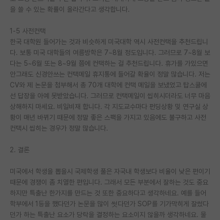
을 쓸 수 있는 확률이 올라간다고 생각합니다.
1-5 사전컨택
한국 대학원 들어가는 것과 비슷하게 미국대학 역시 사전컨택을 추천드립니
다. 보통 미국 대학들의 여름방학은 7~8월 정도입니다. 그러므로 7~8월 보
다는 5~6월 또는 8~9월 쯤에 컨택하는 걸 추천드립니다. 휴가를 가있으면
안그래도 신경안쓰는 컨택메일 휴지통에 들어갈 확율이 정말 많습니다. 저는
CV와 제 논문을 첨부해서 총 70개 대학에 컨택 메일을 보냈었고 탑스쿨에
선 답장을 아예 못받았습니다. 그러므로 컨택메일이 씹히시더라도 너무 마음
상해하지 마세요. 비일비재 합니다. 각 지도교수마다 펀딩상황 및 연구실 상
황이 매년 바뀌기 때문에 정말 좋은 스팩을 가지고 있음에도 불구하고 사전
컨택시 씹히는 경우가 정말 많습니다.
2. 결론
미국에서 학생을 뽑을시 국제학생 풀은 자국내 학생보다 비율이 낮은 편이기
때문에 경쟁이 좀 치열한 편입니다. 그래서 모든 부분에서 잘하는 것도 중요
하지만 특출난 한가지를 만드는 것 또한 중요하다고 생각하네요. 예를 들어
학부에서 1등을 했다던가 논문을 많이 썻다던가 SOP를 기가막히게 잘썼다
던가 하는 특출난 요소가 당락을 결정하는 요소이지 않을까 생각하네요. 물