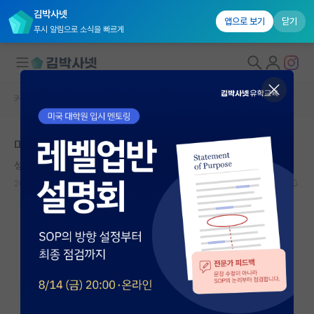
김박사넷
앱으로 보기
닫기
푸시 알림으로 소식을 빠르게
커뮤니티 홈
자유 게시판(아무개랩)
대학원생 모집
미국 박사 1년차가 쓰는 미국박사 합격후기
국내대학원 정보
성실한 피터 힉스
연구실&오픈랩
2021.05.21
14
59846
커뮤니티
커뮤니티 홈
전체글보기
베스트 게시판
IF 명예의전당