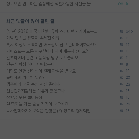
정보보안 연구하는 입장에선 식별가능한 사진을 올리는건 비추이긴함
5
최근 댓글이 많이 달린 글
[무료] 2026 미국 대학원 유학 스타터팩 - 가이드북 & 합격자 컨택메일 템플릿
645
미박 탑스쿨 유학이 빡세진 이유
19
혹시 이정도 스펙이면 어느정도 잡고 준비해야하나요?
14
카이스트는 모든 연구실마다 서버 제공해주나요?
15
알츠하이머 관련 고등학생 탐구 포트폴리오
11
연구실 학생 하나 자퇴했는데
9
입학도 안한 신입생이 원래 관심을 받나요
10
물박사의 기준이 뭐임?
20
랩홈피에 다들 본인 사진 올리냐
23
신생랩가지말라는 이유가 있었구나
16
장학금 모은 랩비통장
16
AI 학회들 거품 슬슬 지적이 나오네요
26
박사진학하기에 2억은 괜찮은 (?) 정도의 경제력인가요
12