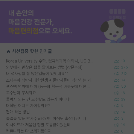
🔥 시선집중 핫한 인기글
Korea University 수학, 컴퓨터과학 이학사, UC Berkeley 산업공학 대학원 공학박사가 되는 것은 쉽지 않겠죠?
10
외부에서 괜찮은 랩을 알아보는 방법 (장문주의)
275
내 석사생활 참 많은일들이 있엇네요^^
212
소재분야 석박사 대학원생 + 물박사들이 착각하는 거
74
포스텍 억까에 대해 (동문의 학문적 아웃풋에 대한 반박)
50
교수님이 무서워요
16
물박사 되는 건 교수탓도 있는거 아니냐
29
대학원 어디로 가야할까요?
5
편애 하는 방법
14
졸업을 앞둔 박사수료생인데 아직도 출장다닙니다
3
이사이트가 처음엔 정말 도움많이됐는데
14
커뮤니티는 다 쓰레기통이지
6