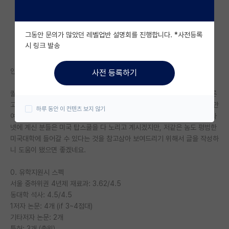
자유 게시판(아무개랩)
그동안 문의가 많았던 레벨업반 설명회를 진행합니다. *사전등록
미국 유학 게시판
시 링크 발송
미국 대학원 합격 후기 게시판
안녕하세요 미국에서 박사 1년차 접어드는 박사과정 학생이에요.
사전 등록하기
대학원생 모집 게시판
퀄이 다음주인데 공부가 잘 손에 안잡혀 미국박사 합격 후기를 씁니다. 물론
대학원 합격 후기 게시판
고우해커스나 유학관련 사이트를 가시면 더 좋은 정보를 얻으실 수 있겠지만
하루 동안 이 컨텐츠 보지 않기
여기엔 유학관련 글이 없는 것같아 참고 삼아 올립니다. 그리고 여기 김박사
연구실(PI) 홍보 게시판
넷에 계신 분들은 미국 탑스쿨을 다 노리고 계시겠지만, 저같은 놈도 평범한
미국대학에 들어갈 수 있다는 것을 참고삼아 보여드리기 위해서 글을 작성하
석박사 채용 정보 게시판
니 도움이 됐으면 좋겠네요.
임용 정보 게시판
0. 유학지원시 스펙
학부 인턴 게시판
서울 중하위권 4년제 재료과: 3.62/4.5
동대학 석사: 4.5/4.5
취업 게시판
1저자 논문: 4개 (if 3~4점대)
기타저자 논문: 2개
임용 후기 게시판
특허: 3개 (출원)