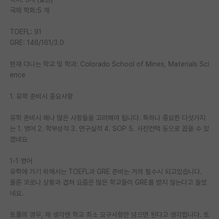
국제 학회:5 개
PI 전용 게시판
TOEFL: 91
인문사회 계열 게시판
GRE: 146/161/3.0
특수/전문대학원 게시판
현재 다니는 학교 및 학과: Colorado School of Mines, Materials Sci
반도체/AI 게시판
ence
장학금/장학생 게시판
1. 유학 준비시 중요사항
학술 정보 게시판
유학 준비시 꽤나 많은 사항들을 고려해야 됩니다. 특히나 중요한 다섯가지
는 1. 영어 2. 학부성적 3. 연구실적 4. SOP 5. 사전컨택 등으로 꼽을 수 있
홍보 게시판
겠네요
커리어
1-1 영어
유학교육
유학에 가기 위해서는 TOEFL과 GRE 준비는 거의 필수시 되고있습니다.
물론 코로나 상황과 겹쳐 요즘은 많은 학교들이 GRE를 받지 않는다고 들었
이벤트
네요.
반도체 아카데미
토플의 경우, 제 생각엔 학교 최소 요구사항만 넘으면 된다고 생각합니다. 토