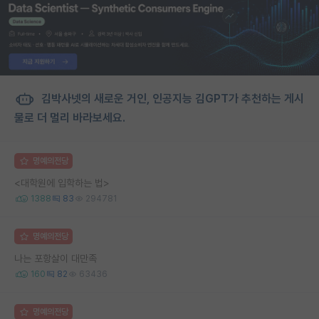
김박사넷의 새로운 거인, 인공지능 김GPT가 추천하는 게시
물로 더 멀리 바라보세요.
명예의전당
<대학원에 입학하는 법>
1388
83
294781
명예의전당
나는 포항살이 대만족
160
82
63436
명예의전당