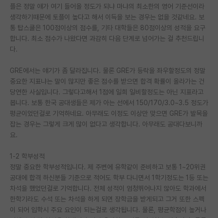
플은 정말 얘가 여기 들어올 정도가 되냐 마냐의 최소한의 영어 기준선이라
재팬라운지 🌸
생각하기때문에 토플이 높다고 해서 이득을 보는 경우는 없을 것같네요. 보
통 탑스쿨은 100점이상의 점수를, 기타 대학들은 80점이상의 성적을 요구
합니다. 최소 점수가 나왔다면 과감히 다음 단계로 넘어가는 걸 추천드립니
다.
GRE에서는 얘기가 좀 달라집니다. 물론 GRE가 등락을 좌우할정도의 정말
중요한 지표냐는 말이 많지만 좋은 점수를 받으면 합격 확률이 올라가는 건
당연한 사실입니다. 그렇다고해서 1점에 일희 일비할정도는 아닌 지표라고
봅니다. 보통 한국 공대생들은 제가 아는 선에서 150/170/3.0~3.5 정도가
평균이었던걸로 기억하네요. 아무래도 이정도 이상만 맞으면 GRE가 발목을
잡는 경우는 그렇게 크게 많이 없다고 생각합니다. 아무래도 공대다보니까
요.
1-2 학부성적
정말 중요한 학부성적입니다. 제 주변에 유학같이 준비하고 보통 1~20위권
공대에 합격 하신분들 기준으로 적어도 학부 다니면서 1학기정도는 1등 또는
차석을 했었던걸로 기억합니다. 전체 성적이 엄청뛰어나지 않아도 학과에서
한학기라도 수석 또는 차석을 하게 되면 장학금을 받게되고 그거 또한 스펙
이 되어 입학시 주요 요인이 되는걸로 생각됩니다. 물론, 평균학점이 높거나