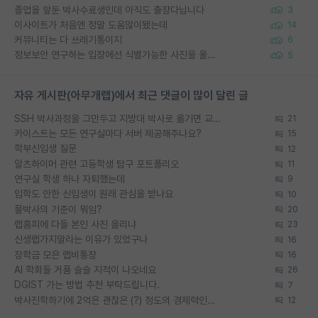
졸업을 앞둔 박사수료생인데 아직도 출장다닙니다
3
이사이트가 처음엔 정말 도움많이됐는데
14
커뮤니티는 다 쓰레기통이지
6
정보보안 연구하는 입장에선 식별가능한 사진을 올리는건 비추이긴함
5
자유 게시판(아무개랩)에서 최근 댓글이 많이 달린 글
SSH 박사과정을 그만두고 지방대 박사로 옮기면 교수의 꿈은 끝일까요?
21
카이스트는 모든 연구실마다 서버 제공해주나요?
15
학부신입생 질문
12
알츠하이머 관련 고등학생 탐구 포트폴리오
11
연구실 학생 하나 자퇴했는데
9
입학도 안한 신입생이 원래 관심을 받나요
10
물박사의 기준이 뭐임?
20
랩홈피에 다들 본인 사진 올리냐
23
신생랩가지말라는 이유가 있었구나
16
장학금 모은 랩비통장
16
AI 학회들 거품 슬슬 지적이 나오네요
26
DGIST 가는 방법 추천 부탁드립니다.
7
박사진학하기에 2억은 괜찮은 (?) 정도의 경제력인가요
12