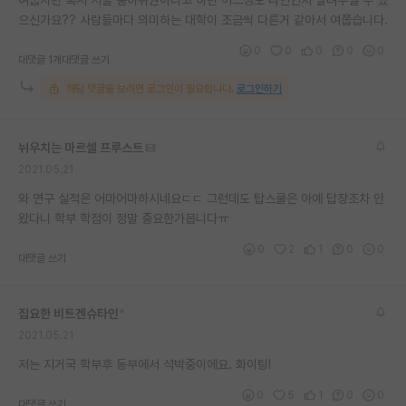
으신가요?? 사람들마다 의미하는 대학이 조금씩 다른거 같아서 여쭙습니다.
0
0
0
0
0
대댓글 1개
대댓글 쓰기
해당 댓글을 보려면 로그인이 필요합니다.
로그인하기
뉘우치는 마르셀 프루스트
2021.05.21
와 연구 실적은 어마어마하시네요ㄷㄷ 그런데도 탑스쿨은 아예 답장조차 안
왔다니 학부 학점이 정말 중요한가봅니다ㅠ
0
2
1
0
0
대댓글 쓰기
집요한 비트겐슈타인
*
2021.05.21
저는 지거국 학부후 동부에서 석박중이에요. 화이팅!
0
5
1
0
0
대댓글 쓰기