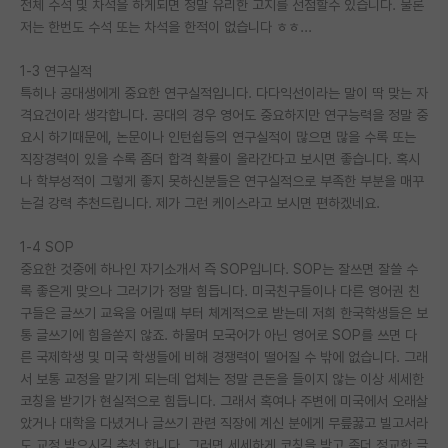
전체 수석 및 차석을 하게되면 정말 유리한 고지를 선점할수 있습니다. 물론
저는 한번도 수석 또는 차석을 한적이 없습니다 ㅎㅎ...
1-3 연구실적
특히나 공대생에게 중요한 연구실적입니다. 다다익선이라는 말이 딱 맞는 자
격요건이라 생각합니다. 공대의 경우 영어도 중요하지만 연구능력을 정말 중
요시 하기때문에, 논문이나 인턴쉽등의 연구실적이 많으면 많을 수록 또는
직장경력이 있을 수록 좀더 합격 확률이 올라간다고 보시면 좋습니다. 혹시
나 학부성적이 그렇게 좋지 못하신분들은 연구실적으로 부족한 부분을 매꾸
는걸 강력 추천드립니다. 제가 그런 케이스라고 보시면 편하겠네요.
1-4 SOP
중요한 것중에 하나인 자기소개서 즉 SOP입니다. SOP는 잘쓰면 잘쓸 수
록 좋은게 맞으나 그러기가 정말 힘듭니다. 미국친구들이나 다른 영어권 친
구들은 글쓰기 교육을 어릴때 부터 체계적으로 받는데 저희 한국학생들은 보
통 글쓰기에 힘을쏟지 않죠. 하물며 모국어가 아닌 영어로 SOP를 쓰면 다
른 국제학생 및 미국 학생들에 비해 경쟁력이 떨어질 수 밖에 없습니다. 그래
서 보통 교정을 맡기게 되는데 업체는 정말 큰돈을 들이지 않는 이상 세세한
코칭을 받기가 현실적으로 힘듭니다. 그래서 혹여나 주변에 미국에서 오래살
았거나 대학을 다녔거나 글쓰기 관련 직장에 계신 분에게 무릎꿇고 빌고서라
도 교정 받으시길 추천 합니다. 그러면 세세하게 코칭을 받고 좀더 정교한 글