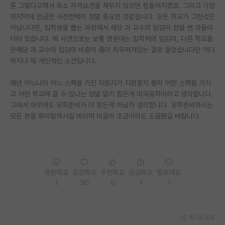
론 그렇다고해서 최소 자격요견을 채우지 않으면 힘들어지겠죠. 그리고 가장
마지막에 언급한 사전컨택이 정말 중요한 것같습니다. 모든 학교가 그런것은
아닙니다만, 입학생을 뽑는 과정에서 해당 과 교수의 입김이 정말 쎈 과들이
더러 있습니다. 제 사견으로는 보통 명문대는 입학처의 입김이, 다른 학교들
은해당 과 교수의 입김의 비중이 좀더 치우쳐져있는 걸로 들었습니다만 어디
까지나 제 개인적인 소견입니다.
매년 어느나라 어느 스펙을 가진 지원자가 지원할지 몰라 어떤 스펙을 가지
고 어떤 학교에 갈 수 있나는 정말 알기 힘든게 미국유학이라고 생각합니다.
그래서 아무래도 유학준비가 더 힘든게 아닐까 생각합니다. 유학준비하시는
모든 분들 화이팅하시길 바라며 이글이 조금이라도 도움됐길 바랍니다.
응원해요
공감해요
추천해요
궁금해요
별로에요
1
30
0
1
1
게시글 공유