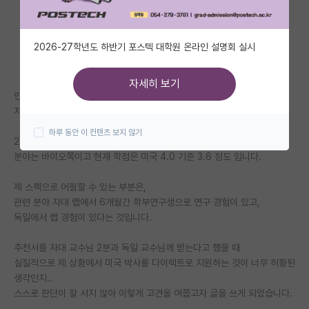
자유 게시판(아무개랩)
2026-27학년도 하반기 포스텍 대학원 온라인 설명회 실시
미국 유학 게시판
미국 대학원 합격 후기 게시판
자세히 보기
안녕하세요,
대학원생 모집 게시판
저는 현재 YK 중 한 학교에 재학 중인 학부생입니다.
하루 동안 이 컨텐츠 보지 않기
대학원 합격 후기 게시판
27년 9월 학기에 다이렉트로 미국 박사 유학을 생각하고 있습니다.
분야는 바이오쪽이고 현재 학점은 미국 4.0 기준 3.6 정도 입니다.
연구실(PI) 홍보 게시판
제 스펙으로 어필할 수 있는 부분은,
석박사 채용 정보 게시판
관련 분야 자대 랩에서 6개월간 학부연구생으로 연구 경험이 있고,
독일에서 랩 경험이 있다는 것입니다.
임용 정보 게시판
학부 인턴 게시판
추천서를 자대 교수님 2분과 독일 교수님께 받는다고 했을 때
실질적으로 제 상황에서 미국 박사를 다이렉트로 지원하는 것이 너무 허황된
취업 게시판
생각인지..
스스로 판단이 잘 서지 않아 이렇게 고견을 여쭙고자 글을 쓰게 되었습니다.
임용 후기 게시판