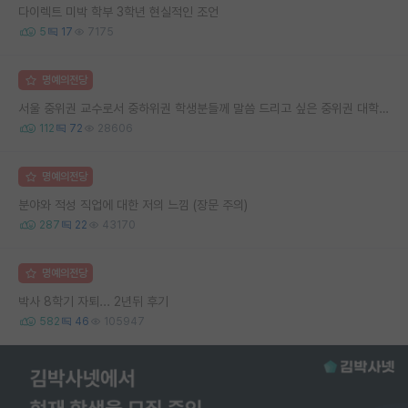
다이렉트 미박 학부 3학년 현실적인 조언
5
17
7175
명예의전당
서울 중위권 교수로서 중하위권 학생분들께 말씀 드리고 싶은 중위권 대학 연구실의 강점
112
72
28606
명예의전당
분야와 적성 직업에 대한 저의 느낌 (장문 주의)
287
22
43170
명예의전당
박사 8학기 자퇴... 2년뒤 후기
582
46
105947