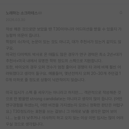
노래하는 소크라테스
2026.03.30
작성 해준 것으로만 보았을 땐 T30이아니라 어드미션을 받을 수 있을지 가
능할까 의문이 듭니다.
학점이 수/차석, 논문이 있는 것도 아니고, 대가 추천서가 있는거 같지도 않
구요.
미국인 다이렉트 박사로 온 애들도 많은 경우가 연구 경력은 최소 2년+대가
추천서+미국 내에서 유명한 학위 정도의 스펙으로 지원합니다.
또한, 바이오의 경우 오퍼 갯수가 엄청 줄어서 경쟁이 타 과에 비해 훨씬 어
려워졌다고 생각이 들구요. 예를들어, 몇년전까지 오퍼 20~30개 주던걸 1
0개 이하로 줄 정도로 상황이 낙관적이지 않습니다.
미국 입시가 스펙 줄 세우기는 아니라고 하지만.... 객관적으로 작성해준 것
으로 만 봤을땐 strong candidate는 아니라고 생각이 많이 듭니다. (어떤
연구경험을 하셨는지, 어떤 비전을 가지셨는지 모르니 정확한 판단은 어렵구
요.) T30정도라는 표현을 쓰는 걸보니 그 아래로 낮출 생각은 없어 보이
니... 눈을 더 낮추거나 석사까지 하고 오지 않는 이상 이번 입시는 많이 어려
우실 것으로 생각됩니다.