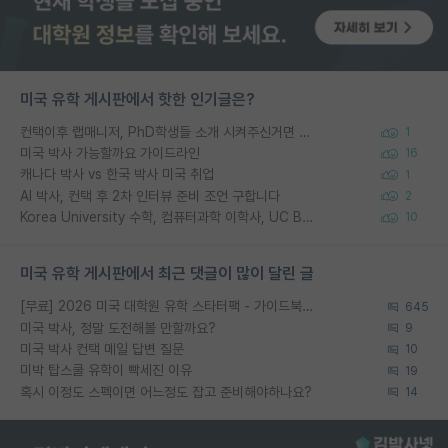
미국 유학 게시판에서 핫한 인기글은?
컨택이후 랩매니저, PhD학생들 소개 시켜주신거면 거의 컨펌에 가깝나요?
1
미국 박사 가능할까요 가이드라인
16
캐나다 박사 vs 한국 박사 미국 취업
1
AI 박사, 컨택 후 2차 인터뷰 준비 조언 구합니다
2
Korea University 수학, 컴퓨터과학 이학사, UC Berkeley 산업공학 대학원 공학박사가 되는 것은 쉽지 않겠죠?
10
미국 유학 게시판에서 최근 댓글이 많이 달린 글
[무료] 2026 미국 대학원 유학 스타터팩 - 가이드북 & 합격자 컨택메일 템플릿
645
미국 박사, 정말 도전해볼 만할까요?
9
미국 박사 컨택 메일 답변 질문
10
미박 탑스쿨 유학이 빡세진 이유
19
혹시 이정도 스펙이면 어느정도 잡고 준비해야하나요?
14