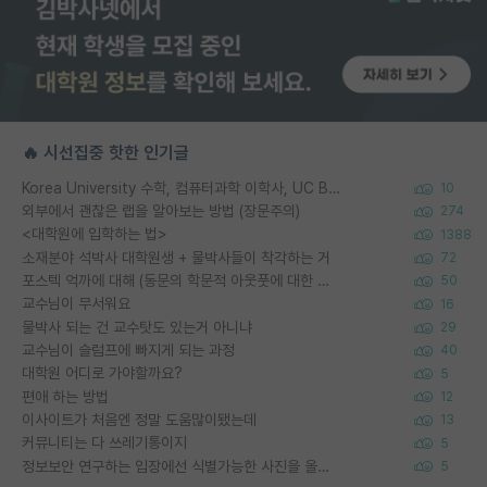
🔥 시선집중 핫한 인기글
Korea University 수학, 컴퓨터과학 이학사, UC Berkeley 산업공학 대학원 공학박사가 되는 것은 쉽지 않겠죠?
10
외부에서 괜찮은 랩을 알아보는 방법 (장문주의)
274
<대학원에 입학하는 법>
1388
소재분야 석박사 대학원생 + 물박사들이 착각하는 거
72
포스텍 억까에 대해 (동문의 학문적 아웃풋에 대한 반박)
50
교수님이 무서워요
16
물박사 되는 건 교수탓도 있는거 아니냐
29
교수님이 슬럼프에 빠지게 되는 과정
40
대학원 어디로 가야할까요?
5
편애 하는 방법
12
이사이트가 처음엔 정말 도움많이됐는데
13
커뮤니티는 다 쓰레기통이지
5
정보보안 연구하는 입장에선 식별가능한 사진을 올리는건 비추이긴함
5