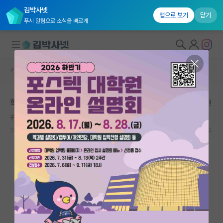
김박사넷
앱으로 보기
닫기
푸시 알림으로 소식을 빠르게
커뮤니티 홈
미국 유학 게시판
대학원생 모집
학부 졸업 후 다이렉트 미국 박사 관련 고견을 여쭙습니다!
국내대학원 정보
귀여운 노엄 촘스키
연구실&오픈랩
2026.03.30
27
4208
커뮤니티
커뮤니티 홈
전체글보기
베스트 게시판
IF 명예의전당