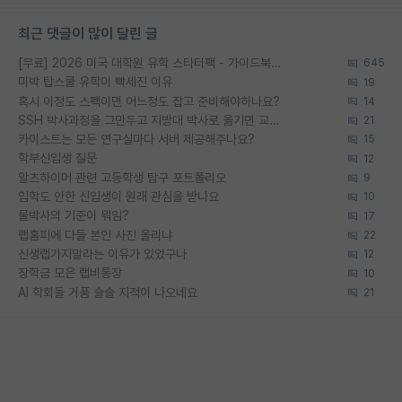
최근 댓글이 많이 달린 글
[무료] 2026 미국 대학원 유학 스타터팩 - 가이드북 & 합격자 컨택메일 템플릿
645
미박 탑스쿨 유학이 빡세진 이유
19
혹시 이정도 스펙이면 어느정도 잡고 준비해야하나요?
14
SSH 박사과정을 그만두고 지방대 박사로 옮기면 교수의 꿈은 끝일까요?
21
카이스트는 모든 연구실마다 서버 제공해주나요?
15
학부신입생 질문
12
알츠하이머 관련 고등학생 탐구 포트폴리오
9
입학도 안한 신입생이 원래 관심을 받나요
10
물박사의 기준이 뭐임?
17
랩홈피에 다들 본인 사진 올리냐
22
신생랩가지말라는 이유가 있었구나
12
장학금 모은 랩비통장
10
AI 학회들 거품 슬슬 지적이 나오네요
21