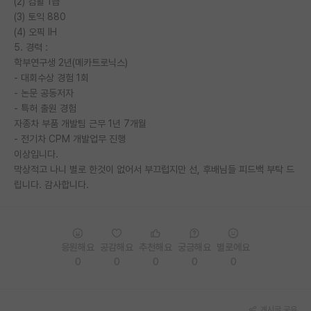
(2) 컴활 1급
(3) 토익 880
PI 전용 게시판
(4) 오픽 IH
5. 경력 :
인문사회 계열 게시판
학부연구생 2년(메카트로닉스)
특수/전문대학원 게시판
- 대회수상 경험 1회
- 논문 공동저자
반도체/AI 게시판
- 특허 출원 경험
자종차 부품 개발팀 근무 1년 7개월
장학금/장학생 게시판
- 전기차 CPM 개발업무 진행
이상입니다.
학술 정보 게시판
막상적고 나니 별로 한것이 없어서 부끄럽지만 선, 후배님들 피드백 부탁 드
립니다. 감사합니다.
홍보 게시판
커리어
유학교육
응원해요
공감해요
추천해요
궁금해요
별로에요
0
0
0
0
0
이벤트
반도체 아카데미
게시글 공유