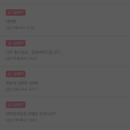
김GPT
대학원
0
0
1035
김GPT
너무 힘드네요.. 말씀부탁드립니다..
15
6
3333
김GPT
뒤늦게 대학원 준비!!!
5
23
4377
김GPT
대학원생들은 여행도 안가나요?
0
18
7587