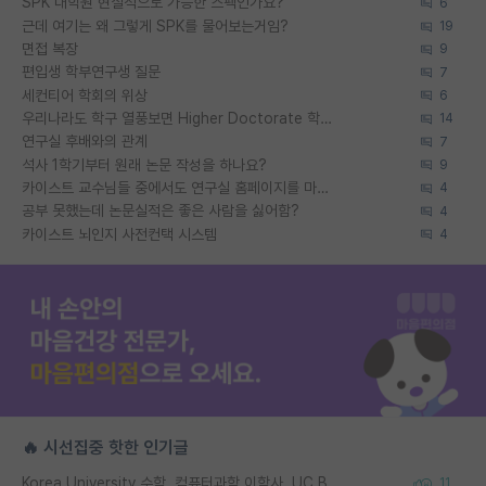
SPK 대학원 현실적으로 가능한 스펙인가요?
6
근데 여기는 왜 그렇게 SPK를 물어보는거임?
19
면접 복장
9
편입생 학부연구생 질문
7
세컨티어 학회의 위상
6
우리나라도 학구 열풍보면 Higher Doctorate 학위가 필요하다고 봅니다.
14
연구실 후배와의 관계
7
석사 1학기부터 원래 논문 작성을 하나요?
9
카이스트 교수님들 중에서도 연구실 홈페이지를 마련 안 하신 분들이 계시던데
4
공부 못했는데 논문실적은 좋은 사람을 싫어함?
4
카이스트 뇌인지 사전컨택 시스템
4
🔥 시선집중 핫한 인기글
Korea University 수학, 컴퓨터과학 이학사, UC Berkeley 산업공학 대학원 공학박사가 되는 것은 쉽지 않겠죠?
11