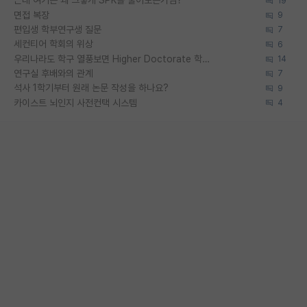
근데 여기는 왜 그렇게 SPK를 물어보는거임?
19
면접 복장
9
편입생 학부연구생 질문
7
세컨티어 학회의 위상
6
우리나라도 학구 열풍보면 Higher Doctorate 학위가 필요하다고 봅니다.
14
연구실 후배와의 관계
7
석사 1학기부터 원래 논문 작성을 하나요?
9
카이스트 뇌인지 사전컨택 시스템
4