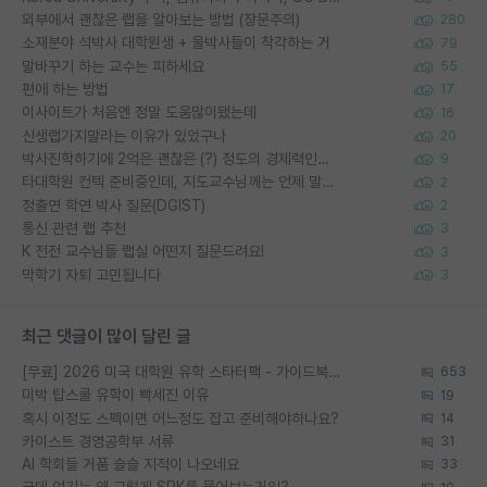
외부에서 괜찮은 랩을 알아보는 방법 (장문주의)
280
소재분야 석박사 대학원생 + 물박사들이 착각하는 거
79
말바꾸기 하는 교수는 피하세요
55
편애 하는 방법
17
이사이트가 처음엔 정말 도움많이됐는데
16
신생랩가지말라는 이유가 있었구나
20
박사진학하기에 2억은 괜찮은 (?) 정도의 경제력인가요
9
타대학원 컨텍 준비중인데, 지도교수님께는 언제 말씀드려야 할까요?
2
정출연 학연 박사 질문(DGIST)
2
통신 관련 랩 추천
3
K 전전 교수님들 랩실 어떤지 질문드려요!
3
막학기 자퇴 고민됩니다
3
최근 댓글이 많이 달린 글
[무료] 2026 미국 대학원 유학 스타터팩 - 가이드북 & 합격자 컨택메일 템플릿
653
미박 탑스쿨 유학이 빡세진 이유
19
혹시 이정도 스펙이면 어느정도 잡고 준비해야하나요?
14
카이스트 경영공학부 서류
31
AI 학회들 거품 슬슬 지적이 나오네요
33