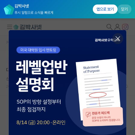
김박사넷
앱으로 보기
닫기
푸시 알림으로 소식을 빠르게
커뮤니티 홈
자유 게시판(아무개랩)
대학원생 모집
본문이 수정되지 않는 박제글입니다.
국내대학원 정보
대학원 가려면 어떤 스펙이 필요 한가요?
연구실&오픈랩
산만한 르네 데카르트
커뮤니티
2023.12.15
25
7656
커뮤니티 홈
전체글보기
베스트 게시판
IF 명예의전당