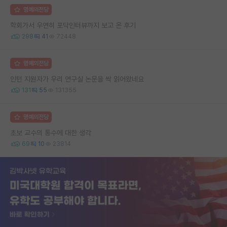
명예의전당
학회가서 우연히 포닥인터뷰까지 보고 온 후기
298
41
72448
명예의전당
인턴 지원자가 우리 연구실 논문을 싹 읽어왔네요
131
55
131355
명예의전당
초보 교수의 통수에 대한 생각
69
10
23814