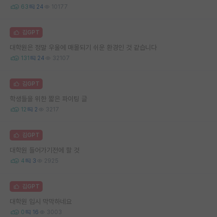
63
24
10177
김GPT
대학원은 정말 우울에 매몰되기 쉬운 환경인 것 같습니다
131
24
32107
김GPT
학생들을 위한 짧은 파이팅 글
12
2
3217
김GPT
대학원 들어가기전에 할 것
4
3
2925
김GPT
대학원 입시 막막하네요
0
16
3003