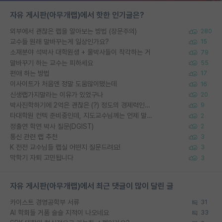
자유 게시판(아무개랩)에서 핫한 인기글은?
외부에서 괜찮은 랩을 알아보는 방법 (장문주의)
280
교수들 원래 말바꾸는게 일상인가요?
15
소재분야 석박사 대학원생 + 물박사들이 착각하는 거
79
말바꾸기 하는 교수는 피하세요
55
편애 하는 방법
17
이사이트가 처음엔 정말 도움많이됐는데
16
신생랩가지말라는 이유가 있었구나
20
박사진학하기에 2억은 괜찮은 (?) 정도의 경제력인가요
9
타대학원 컨텍 준비중인데, 지도교수님께는 언제 말씀드려야 할까요?
2
정출연 학연 박사 질문(DGIST)
2
통신 관련 랩 추천
3
K 전전 교수님들 랩실 어떤지 질문드려요!
3
막학기 자퇴 고민됩니다
3
자유 게시판(아무개랩)에서 최근 댓글이 많이 달린 글
카이스트 경영공학부 서류
31
AI 학회들 거품 슬슬 지적이 나오네요
33