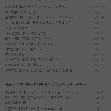
외부에서 괜찮은 랩을 알아보는 방법 (장문주의)
274
<대학원에 입학하는 법>
1388
소재분야 석박사 대학원생 + 물박사들이 착각하는 거
72
포스텍 억까에 대해 (동문의 학문적 아웃풋에 대한 반박)
50
교수님이 무서워요
16
석사 받았는데도 교수랑 연락한다.
43
물박사 되는 건 교수탓도 있는거 아니냐
29
교수님이 슬럼프에 빠지게 되는 과정
40
대학원 어디로 가야할까요?
5
편애 하는 방법
12
이사이트가 처음엔 정말 도움많이됐는데
13
커뮤니티는 다 쓰레기통이지
5
정보보안 연구하는 입장에선 식별가능한 사진을 올리는건 비추이긴함
5
자유 게시판(아무개랩)에서 최근 댓글이 많이 달린 글
SSH 박사과정을 그만두고 지방대 박사로 옮기면 교수의 꿈은 끝일까요?
21
카이스트는 모든 연구실마다 서버 제공해주나요?
15
학부신입생 질문
12
알츠하이머 관련 고등학생 탐구 포트폴리오
9