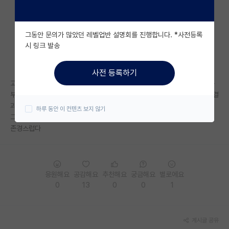
자유 게시판(아무개랩)
그동안 문의가 많았던 레벨업반 설명회를 진행합니다. *사전등록
미국 유학 게시판
시 링크 발송
미국 대학원 합격 후기 게시판
사전 등록하기
대학원생 모집 게시판
고등학생때 노력이라면 노력했겠지만 벽을 넘지 못한것같다 효율적으로 공
부하지 못했고 그저 나는 될꺼야라는 성숙하지 못한 생각으로 수능첫다 그결
대학원 합격 후기 게시판
과 믿었던 과목들도 다 꽈락하고 난 수긍하고 지거국에 들어갔다....
하루 동안 이 컨텐츠 보지 않기
그냥 유튜브에 1등급 학생들은 어디대학가는지 영상있길래 보고 글쓴다....
연구실(PI) 홍보 게시판
존경스럽다
석박사 채용 정보 게시판
임용 정보 게시판
응원해요
공감해요
추천해요
궁금해요
별로에요
학부 인턴 게시판
0
13
0
0
1
취업 게시판
게시글 공유
임용 후기 게시판