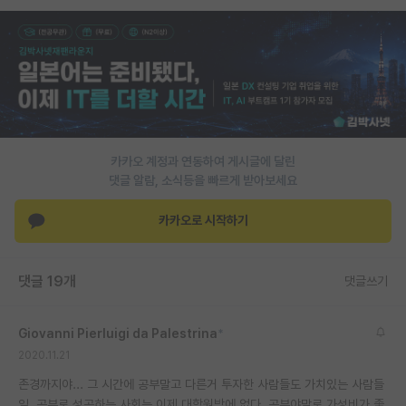
PI 전용 게시판
인문사회 계열 게시판
특수/전문대학원 게시판
반도체/AI 게시판
카카오 계정과 연동하여 게시글에 달린
장학금/장학생 게시판
댓글 알람, 소식등을 빠르게 받아보세요
학술 정보 게시판
카카오로 시작하기
홍보 게시판
댓글 19개
커리어
댓글쓰기
유학교육
Giovanni Pierluigi da Palestrina
*
이벤트
2020.11.21
존경까지야... 그 시간에 공부말고 다른거 투자한 사람들도 가치있는 사람들
반도체 아카데미
임. 공부로 성공하는 사회는 이제 대학원밖에 없다. 공부야말로 가성비가 좋