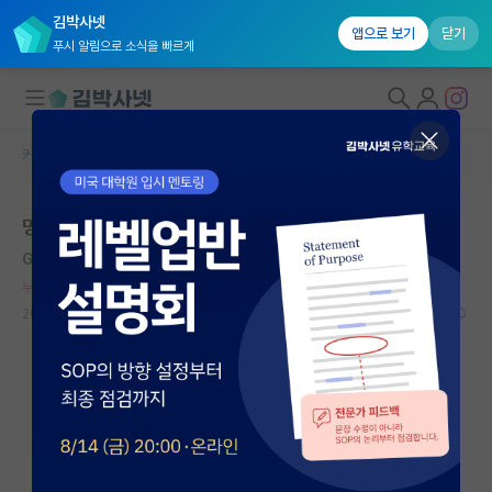
김박사넷
앱으로 보기
닫기
푸시 알림으로 소식을 빠르게
커뮤니티 홈
자유 게시판(아무개랩)
대학원생 모집
명문대생들 존경한다
국내대학원 정보
Gabriel Lippmann
*
연구실&오픈랩
누적 신고가 100개 이상인 사용자입니다.
커뮤니티
2020.11.21
19
15802
커뮤니티 홈
전체글보기
베스트 게시판
IF 명예의전당