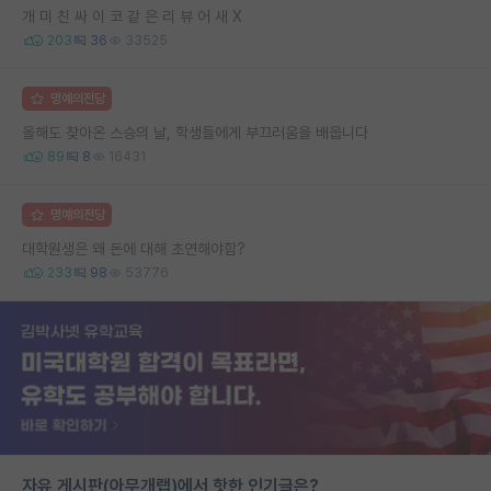
개 미 친 싸 이 코 같 은 리 뷰 어 새 X
203
36
33525
명예의전당
올해도 찾아온 스승의 날, 학생들에게 부끄러움을 배웁니다
89
8
16431
명예의전당
대학원생은 왜 돈에 대해 초연해야함?
233
98
53776
자유 게시판(아무개랩)에서 핫한 인기글은?