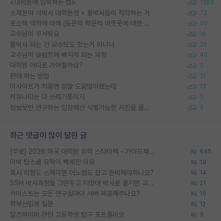
<대학원에 입학하는 법>
1388
소재분야 석박사 대학원생 + 물박사들이 착각하는 거
72
포스텍 억까에 대해 (동문의 학문적 아웃풋에 대한 반박)
50
교수님이 무서워요
16
물박사 되는 건 교수탓도 있는거 아니냐
29
교수님이 슬럼프에 빠지게 되는 과정
40
대학원 어디로 가야할까요?
5
편애 하는 방법
12
이사이트가 처음엔 정말 도움많이됐는데
13
커뮤니티는 다 쓰레기통이지
5
정보보안 연구하는 입장에선 식별가능한 사진을 올리는건 비추이긴함
5
최근 댓글이 많이 달린 글
[무료] 2026 미국 대학원 유학 스타터팩 - 가이드북 & 합격자 컨택메일 템플릿
645
미박 탑스쿨 유학이 빡세진 이유
19
혹시 이정도 스펙이면 어느정도 잡고 준비해야하나요?
14
SSH 박사과정을 그만두고 지방대 박사로 옮기면 교수의 꿈은 끝일까요?
21
카이스트는 모든 연구실마다 서버 제공해주나요?
15
학부신입생 질문
12
알츠하이머 관련 고등학생 탐구 포트폴리오
9