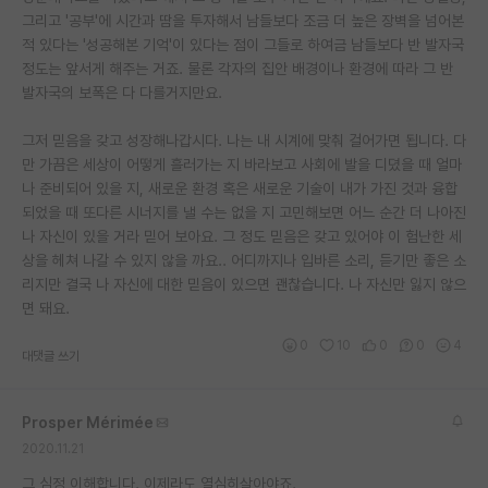
그리고 '공부'에 시간과 땀을 투자해서 남들보다 조금 더 높은 장벽을 넘어본
적 있다는 '성공해본 기억'이 있다는 점이 그들로 하여금 남들보다 반 발자국
정도는 앞서게 해주는 거죠. 물론 각자의 집안 배경이나 환경에 따라 그 반
발자국의 보폭은 다 다를거지만요.
그저 믿음을 갖고 성장해나갑시다. 나는 내 시계에 맞춰 걸어가면 됩니다. 다
만 가끔은 세상이 어떻게 흘러가는 지 바라보고 사회에 발을 디뎠을 때 얼마
나 준비되어 있을 지, 새로운 환경 혹은 새로운 기술이 내가 가진 것과 융합
되었을 때 또다른 시너지를 낼 수는 없을 지 고민해보면 어느 순간 더 나아진
나 자신이 있을 거라 믿어 보아요. 그 정도 믿음은 갖고 있어야 이 험난한 세
상을 헤쳐 나갈 수 있지 않을 까요.. 어디까지나 입바른 소리, 듣기만 좋은 소
리지만 결국 나 자신에 대한 믿음이 있으면 괜찮습니다. 나 자신만 잃지 않으
면 돼요.
0
10
0
0
4
대댓글 쓰기
Prosper Mérimée
2020.11.21
그 심정 이해합니다. 이제라도 열심히살아야죠.