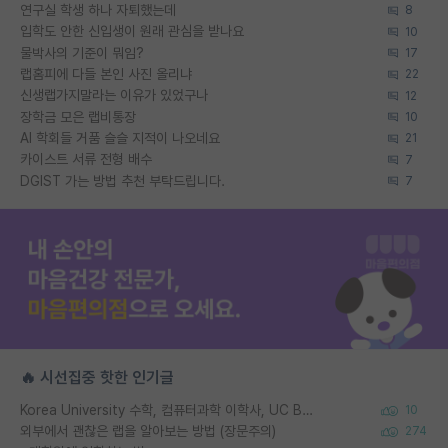
연구실 학생 하나 자퇴했는데
8
입학도 안한 신입생이 원래 관심을 받나요
10
물박사의 기준이 뭐임?
17
랩홈피에 다들 본인 사진 올리냐
22
신생랩가지말라는 이유가 있었구나
12
장학금 모은 랩비통장
10
AI 학회들 거품 슬슬 지적이 나오네요
21
카이스트 서류 전형 배수
7
DGIST 가는 방법 추천 부탁드립니다.
7
🔥 시선집중 핫한 인기글
Korea University 수학, 컴퓨터과학 이학사, UC Berkeley 산업공학 대학원 공학박사가 되는 것은 쉽지 않겠죠?
10
외부에서 괜찮은 랩을 알아보는 방법 (장문주의)
274