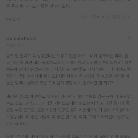
은 투자이면서, 또 안좋은 것 같기도한...
재팬라운지 🌸
0
4
0
0
0
대댓글 쓰기
Octavio Paz
2020.11.21
공부 잘 한다고 꼭 성공한다는 보장도 없긴 해요... 내가 공부하는 학과, 전
공, 학문이 과연 내가 졸업하고 나서도 쓸모있고 각광받는 분야일까요? 학부
전공과 전혀 상관없는 영역에서 일하는 사람들도 적지 않은 데 나 자신도 꼭
전공에 맞춰 살아가게 될 까요? 대학원을 나온 사람들 중 성공한 사람들 비
율은 얼마나 될까요 혹은 그 비율이 정녕 내게 중요하긴 할 까요?
세상은 끊임없이 변하고 있어요. 어쩌면 시대의 흐름을 읽는 눈이 더 중요할
수도 있죠. 그리고 그 시각을 기반으로 내가 필요할 때 치고 나갈 용기가 중
요할 수도 있구요. 요즘 세상엔 연구도 혼자 하는게 아니다 보니 사회성이나
소통능력이 더 좋은 사람이 더 좋은 연구자, 학자, 그리고 사회인이 될 가능
성도 크구요.
명문대학교를 나왔다고 해서 그 능력을 모두 가진 건 아니에요. 다만 성실성,