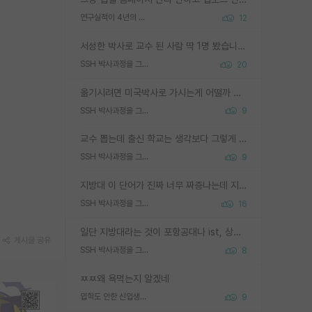
연구실적이 4년의 공백이 있는거 어떻게 생각하냐
12
서성한 박사로 교수 된 사람 딱 1명 봤습니다. 근데 지방대 박사로 교수된 거는 기적이 일어나야되요. 서성한 학부부터여도 빡센게 교수임용일텐데 지방대박사로 무슨 교수가 되나요...... 중소기업/중견기업 팀장급/연구소장급이나 될거 같네요.
SSH 박사과정을 그만두고 지방대 박사로 옮기면 교수의 꿈은 끝일까요?
20
옮기시려면 미국박사로 가시는게 어떨까 싶네요. 교수가 꿈이면 미국박사 하고 미국교수 까지 같이 노리시는게 기회가 많지 않을까요?
SSH 박사과정을 그만두고 지방대 박사로 옮기면 교수의 꿈은 끝일까요?
9
교수 뽑는데 출신 학교는 생각보다 그렇게 안 봄. 앞으로는 더 안 보게 될거임. 박사는 어디서 진행해도 됨. 단, 제대로 쌓고 좋은 실적 만들 수 있다면. 그런데 지방대는 그럴 가능성이 지극히 낮음. 나만 열심히 잘 하면 된다? 인간은 주변 환경에 지배되는 나약한 존재임. 주변의 지방대 대학원생과 섞이고 지방 특유의 여유로움 또는 나쁘게 얘기해서 나태함에 젖어 살다보면 교수의 꿈 자체를 잊어버리게 될 가능성도 있음. 주변 환경이 70~80%임.
SSH 박사과정을 그만두고 지방대 박사로 옮기면 교수의 꿈은 끝일까요?
9
지방대 이 단어가 진짜 너무 짜증나는데 지방대면 다 그냥 쓰레기인가요? 무슨 말 같지도 않은 댓글들이 있는건지??? 지방에도 충분히 좋은 대학 많고 충분히 잘하는 교수님들 많습니다 포항공대 4개 IST 대표 지거국들 여기 모두 다 지방에 있고 여기 출신들 중에 교수하는 분들 적지 않습니다 지거국 출신이 무슨 교수를 하냐?라고 생각할 사람들 많은데 상위 대표 지거국에 아웃라이어들 많습니다 결국 개인의 연구역량과 실적이 중요합니다 이 역량을 펼치는데 있어서 지도교수와의 합도 중요합니다. 그리고 경력이 필요하면 해외포닥까지 다녀오세요
SSH 박사과정을 그만두고 지방대 박사로 옮기면 교수의 꿈은 끝일까요?
16
일단 지방대라는 것이 포항공대나 ist, 상위 지거국은 아니라고 생각하겠습니다. 그런곳은 서성한에 비해 소위 대학 네임밸류가 크게 뒤떨어지지는 않으니까요. 대학 이름이 중요하냐? 당연합니다. 대학 이름이 좋아서 좋은 아웃풋이 나오는 것이냐, 좋은 대학은 좋은 사람과 좋은 기회가 몰려있으니 아웃풋도 자연스럽게 좋아지는 것이냐? 대답하기 어려운 문제입니다. 아직 한국 사회에서 학벌을 보는 것도, 특히 이공계를 중심으로 학벌보다는 실적 위주라는 분위기가 형성되는 것도 사실입니다. 지방대 출신으로 전임교수가 될수 있느냐? 가능 불가능을 따지면 당연히 가능입니다. 지방대 박사 출신으로 전임교원이 된 경우가 실제로 있으니까요. 현실적인 가능성이 있느냐? 지금 이정도 대학의 교수가 되고싶다고 생각되는 대학 들어가서 컴공과 교수 목록 켜고 박사 어디서 받았는지 쭉 한번 보세요. 냉정하게 지방대 출신인 분들이 많지는 않으실겁니다.
게시글 공유
SSH 박사과정을 그만두고 지방대 박사로 옮기면 교수의 꿈은 끝일까요?
8
ㅉㅉ왜 욕먹는지 알겠네
입학도 안한 신입생이 원래 관심을 받나요
9