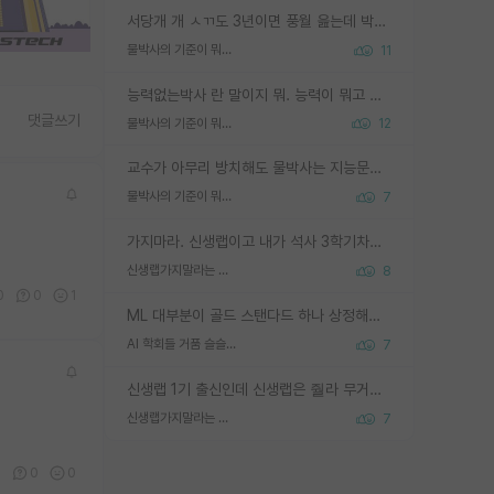
서당개 개 ㅅㄲ도 3년이면 풍월 읊는데 박사 5년 이상 대리고 있으면서 물된건 교수 탓 맞는ㄱ게 거기가 서당이 아니란 소리임
물박사의 기준이 뭐임?
11
능력없는박사 란 말이지 뭐. 능력이 뭐고 능력이 있다는게 뭔지는 사람마다 기준이 다르니까 얘기해봐야 서로 자기 기준만 얘기해서 논쟁이 끝이 안나고. 주위에서 능력있고 야심있는 신입생이 교수가 유의미한 피드백을 아예 안주면서 제대로된 과제에 참여해볼 기회도 제공하지 않고 잡일 뺑뺑이만 돌려서 맨날 단순작업만 하면서 밤새다가 눈빛이 점점 죽어가는걸 본 사람은 물박사는 교수탓이라고 하고, 교수는 이것저것 알려도 주고 기회도 주고 사수 동기 붙여주면서 어떻게든 끌고가려고 하는데 본인이 매일 뺀질거리면서 출근 하는둥마는둥 하다가 기껏 와서도 폰이나 쳐다보다가 실험 망치고 저녁약속있어서 먼저 가볼게요~ 하는걸 본 사람은 물박사는 본인탓이라고 함.
댓글쓰기
물박사의 기준이 뭐임?
12
교수가 아무리 방치해도 물박사는 지능문제고 본인 의지 문제임. 만물 교수탓 하는 애들이 이상한거임.
물박사의 기준이 뭐임?
7
가지마라. 신생랩이고 내가 석사 3학기차인데 최고참인데 나도 아무것도 모르는데 교수가 후배들 왜 논문 교육 안시키냐. 논문 왜 안 써오냐 닦달한다
신생랩가지말라는 이유가 있었구나
8
0
0
1
ML 대부분이 골드 스탠다드 하나 상정해놓고 (벤치마크 데이터셋이 여러 개면 여러 개 상정) 그거 얼마나 잘 맞추나 싸움임 가끔 번뜩이는 설계 철학을 보여주는 논문들도 있지만 대부분 그거 성적 얼마나 더 올리느라에 혈안이 되어 있는 측면이 잇음
AI 학회들 거품 슬슬 지적이 나오네요
7
신생랩 1기 출신인데 신생랩은 줠라 무거운 바벨 같은거임. 들면 대박인데 못들면 깔려 죽음. 아무도 알려주지 않는 환경에서 자생해야하지만, 일단 살아남았다면 그 어떤 사람보다 악착같고 생존력 높은 사람으로 거듭날 수 있음
신생랩가지말라는 이유가 있었구나
7
0
0
0