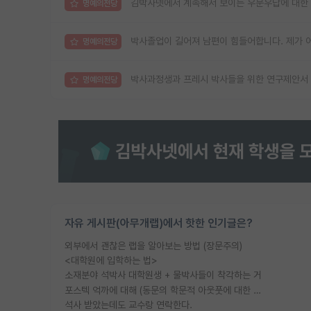
김박사넷에서 계속해서 보이는 우문우답에 대한
명예의전당
박사졸업이 길어져 남편이 힘들어합니다. 제가 
명예의전당
박사과정생과 프레시 박사들을 위한 연구제안서 
명예의전당
자유 게시판(아무개랩)에서 핫한 인기글은?
외부에서 괜찮은 랩을 알아보는 방법 (장문주의)
<대학원에 입학하는 법>
소재분야 석박사 대학원생 + 물박사들이 착각하는 거
포스텍 억까에 대해 (동문의 학문적 아웃풋에 대한 반박)
석사 받았는데도 교수랑 연락한다.