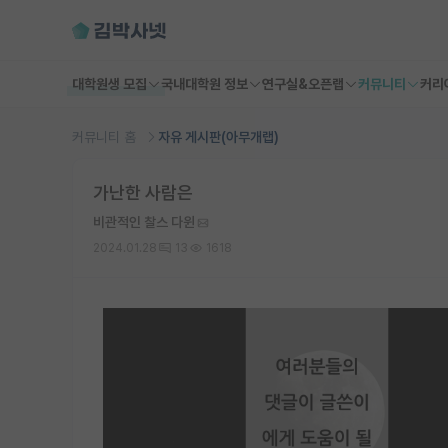
대학원생 모집
국내대학원 정보
연구실&오픈랩
커뮤니티
커리
커뮤니티 홈
자유 게시판(아무개랩)
가난한 사람은
비관적인 찰스 다윈
2024.01.28
13
1618