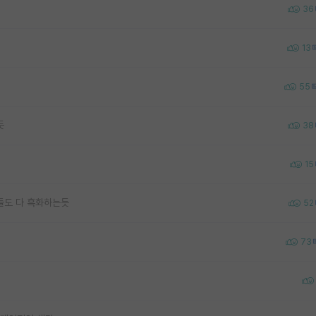
36
13
55
듯
38
15
들도 다 흑화하는듯
52
73