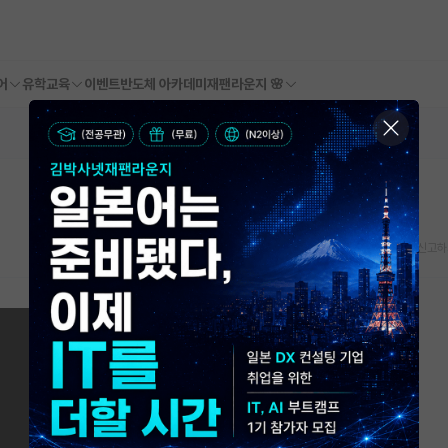
어
유학교육
이벤트
반도체 아카데미
재팬라운지 🌸
스크랩
신고하