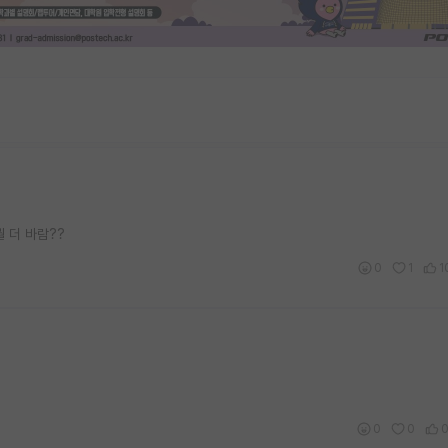
 더 바람??
0
1
1
0
0