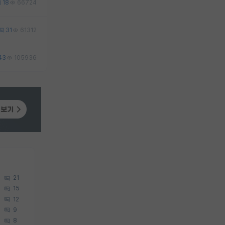
18
66724
31
61312
43
105936
21
15
12
9
8