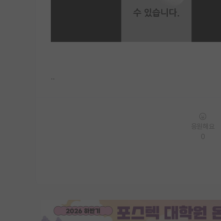
..
응원해요
0