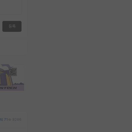
등록
71
8286