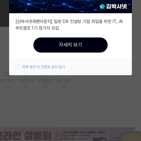
[김박사넷재팬라운지] 일본 DX 컨설팅 기업 취업을 위한 IT, AI
부트캠프 1기 참가자 모집
자세히 보기
하루 동안 이 컨텐츠 보지 않기
공감해요
추천해요
궁금해요
별로에요
0
0
0
0