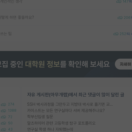
 개인적인 생각
147
어떻게 하면 좋을까요?
206
쓰는 팁
252
자유 게시판(아무개랩)에서 최근 댓글이 많이 달린 글
SSH 박사과정을 그만두고 지방대 박사로 옮기면 교수의 꿈은 끝일까요?
274
카이스트는 모든 연구실마다 서버 제공해주나요?
1388
학부신입생 질문
72
알츠하이머 관련 고등학생 탐구 포트폴리오
50
연구실 학생 하나 자퇴했는데
43