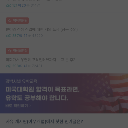
121
20
31471
명예의전당
분야와 적성 직업에 대한 저의 느낌 (장문 주의)
287
22
43220
명예의전당
학회가서 우연히 포닥인터뷰까지 보고 온 후기
298
41
72431
자유 게시판(아무개랩)에서 핫한 인기글은?