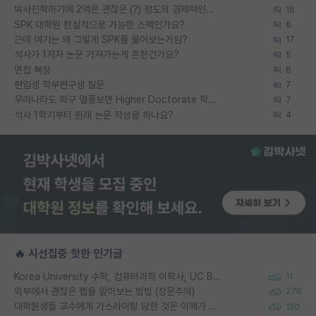
박사진학하기에 2억은 괜찮은 (?) 정도의 경제력인가요
16
SPK 대학원 현실적으로 가능한 스펙인가요?
6
근데 여기는 왜 그렇게 SPK를 물어보는거임?
17
석사가 1저자 논문 가져가는게 흔한건가요?
5
면접 복장
6
편입생 학부연구생 질문
7
우리나라도 학구 열풍보면 Higher Doctorate 학위가 필요하다고 봅니다.
7
석사 1학기부터 원래 논문 작성을 하나요?
4
🔥 시선집중 핫한 인기글
Korea University 수학, 컴퓨터과학 이학사, UC Berkeley 산업공학 대학원 공학박사가 되는 것은 쉽지 않겠죠?
11
외부에서 괜찮은 랩을 알아보는 방법 (장문주의)
278
대학원생들 교수에게 가스라이팅 당한 것은 이해가 갑니다. 안타깝네요.
120