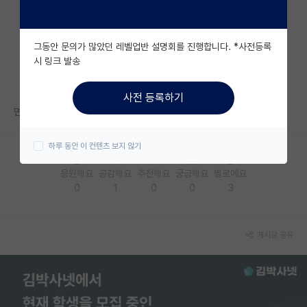
자유 게시판(아무개랩)
그동안 문의가 많았던 레벨업반 설명회를 진행합니다. *사전등록
미국 유학 게시판
시 링크 발송
미국 대학원 합격 후기 게시판
사전 등록하기
대학원생 모집 게시판
면접 때 실수한게 자꾸 생각나
대학원 합격 후기 게시판
하루 동안 이 컨텐츠 보지 않기
연구실(PI) 홍보 게시판
응원해요
공감해요
추천해요
궁금해요
별로에요
0
1
0
0
3
석박사 채용 정보 게시판
임용 정보 게시판
게시글 공유
학부 인턴 게시판
취업 게시판
임용 후기 게시판