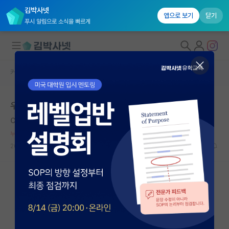
김박사넷
앱으로 보기
닫기
푸시 알림으로 소식을 빠르게
커뮤니티 홈
자유 게시판(아무개랩)
대학원생 모집
우울하다
국내대학원 정보
Carl Gustav Jacob Jacobi
*
연구실&오픈랩
누적 신고가 50개 이상인 사용자입니다.
커뮤니티
2020.08.26
9
7009
커뮤니티 홈
전체글보기
베스트 게시판
IF 명예의전당