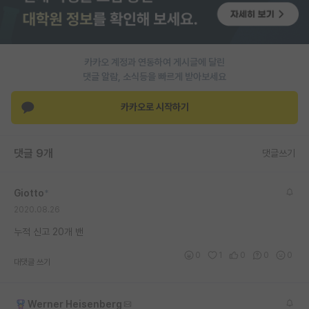
PI 전용 게시판
인문사회 계열 게시판
카카오 계정과 연동하여 게시글에 달린
특수/전문대학원 게시판
댓글 알람, 소식등을 빠르게 받아보세요
반도체/AI 게시판
카카오로 시작하기
장학금/장학생 게시판
댓글 9개
댓글쓰기
학술 정보 게시판
홍보 게시판
Giotto
*
2020.08.26
커리어
누적 신고 20개 밴
유학교육
0
1
0
0
0
대댓글 쓰기
이벤트
반도체 아카데미
Werner Heisenberg