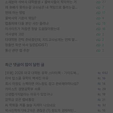
소재분야 석박사 대학원생 + 물박사들이 착각하는 거
77
왜 후배가 못하는걸 교수님은 내 책임으로 돌리는걸까요?
7
편애 하는 방법
17
물박사의 기준이 뭐임?
9
랩홈피에 다들 본인 사진 올리냐
13
이사이트가 처음엔 정말 도움많이됐는데
16
석사생의 고민
2
타대학원 컨텍 준비중인데, 지도교수님께는 언제 말씀드려야 할까요?
2
정출연 학연 박사 질문(DGIST)
2
통신 관련 랩 추천
2
최근 댓글이 많이 달린 글
[무료] 2026 미국 대학원 유학 스타터팩 - 가이드북 & 합격자 컨택메일 템플릿
652
미박 탑스쿨 유학이 빡세진 이유
19
혹시 이정도 스펙이면 어느정도 잡고 준비해야하나요?
14
카이스트 경영공학부 서류
29
신생랩가지말라는 이유가 있었구나
18
장학금 모은 랩비통장
21
AI 학회들 거품 슬슬 지적이 나오네요
32
박사진학하기에 2억은 괜찮은 (?) 정도의 경제력인가요
16