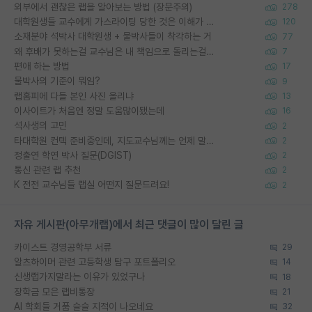
외부에서 괜찮은 랩을 알아보는 방법 (장문주의)
278
대학원생들 교수에게 가스라이팅 당한 것은 이해가 갑니다. 안타깝네요.
120
소재분야 석박사 대학원생 + 물박사들이 착각하는 거
77
왜 후배가 못하는걸 교수님은 내 책임으로 돌리는걸까요?
7
편애 하는 방법
17
물박사의 기준이 뭐임?
9
랩홈피에 다들 본인 사진 올리냐
13
이사이트가 처음엔 정말 도움많이됐는데
16
석사생의 고민
2
타대학원 컨텍 준비중인데, 지도교수님께는 언제 말씀드려야 할까요?
2
정출연 학연 박사 질문(DGIST)
2
통신 관련 랩 추천
2
K 전전 교수님들 랩실 어떤지 질문드려요!
2
자유 게시판(아무개랩)에서 최근 댓글이 많이 달린 글
카이스트 경영공학부 서류
29
알츠하이머 관련 고등학생 탐구 포트폴리오
14
신생랩가지말라는 이유가 있었구나
18
장학금 모은 랩비통장
21
AI 학회들 거품 슬슬 지적이 나오네요
32