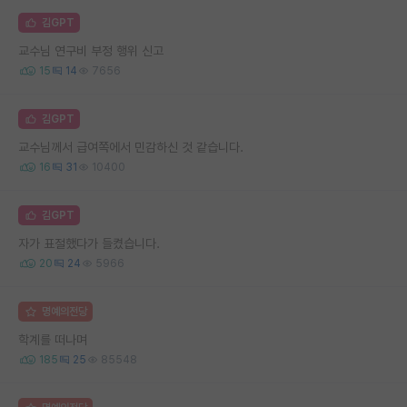
김GPT
교수님 연구비 부정 행위 신고
15
14
7656
김GPT
교수님께서 급여쪽에서 민감하신 것 같습니다.
16
31
10400
김GPT
자가 표절했다가 들켰습니다.
20
24
5966
명예의전당
학계를 떠나며
185
25
85548