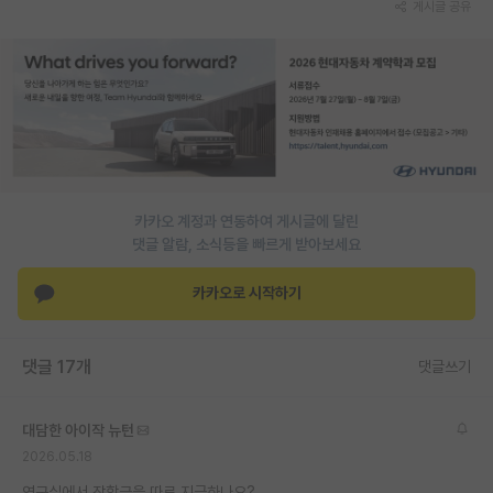
게시글 공유
PI 전용 게시판
인문사회 계열 게시판
특수/전문대학원 게시판
반도체/AI 게시판
장학금/장학생 게시판
카카오 계정과 연동하여 게시글에 달린
댓글 알람, 소식등을 빠르게 받아보세요
학술 정보 게시판
카카오로 시작하기
홍보 게시판
커리어
댓글 17개
댓글쓰기
유학교육
이벤트
대담한 아이작 뉴턴
2026.05.18
반도체 아카데미
연구실에서 장학금을 따로 지급하나요?