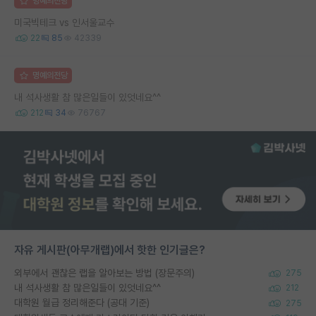
명예의전당
미국빅테크 vs 인서울교수
22
85
42339
명예의전당
내 석사생활 참 많은일들이 있엇네요^^
212
34
76767
자유 게시판(아무개랩)에서 핫한 인기글은?
외부에서 괜찮은 랩을 알아보는 방법 (장문주의)
275
내 석사생활 참 많은일들이 있엇네요^^
212
대학원 월급 정리해준다 (공대 기준)
275