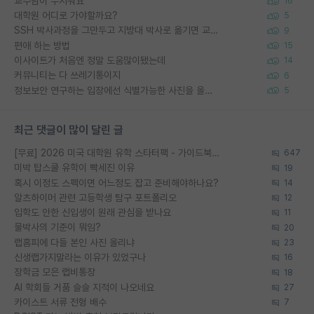
교수님이 무서워요
16
대학원 어디로 가야할까요?
5
SSH 박사과정을 그만두고 지방대 박사로 옮기면 교수의 꿈은 끝일까요?
9
편애 하는 방법
15
이사이트가 처음엔 정말 도움많이됐는데
14
커뮤니티는 다 쓰레기통이지
6
정보보안 연구하는 입장에선 식별가능한 사진을 올리는건 비추이긴함
5
최근 댓글이 많이 달린 글
[무료] 2026 미국 대학원 유학 스타터팩 - 가이드북 & 합격자 컨택메일 템플릿
647
미박 탑스쿨 유학이 빡세진 이유
19
혹시 이정도 스펙이면 어느정도 잡고 준비해야하나요?
14
알츠하이머 관련 고등학생 탐구 포트폴리오
12
입학도 안한 신입생이 원래 관심을 받나요
11
물박사의 기준이 뭐임?
20
랩홈피에 다들 본인 사진 올리냐
23
신생랩가지말라는 이유가 있었구나
16
장학금 모은 랩비통장
18
AI 학회들 거품 슬슬 지적이 나오네요
27
카이스트 서류 전형 배수
7