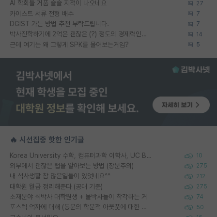
AI 학회들 거품 슬슬 지적이 나오네요
27
카이스트 서류 전형 배수
7
DGIST 가는 방법 추천 부탁드립니다.
7
박사진학하기에 2억은 괜찮은 (?) 정도의 경제력인가요
14
근데 여기는 왜 그렇게 SPK를 물어보는거임?
5
🔥 시선집중 핫한 인기글
Korea University 수학, 컴퓨터과학 이학사, UC Berkeley 산업공학 대학원 공학박사가 되는 것은 쉽지 않겠죠?
10
외부에서 괜찮은 랩을 알아보는 방법 (장문주의)
275
내 석사생활 참 많은일들이 있엇네요^^
212
대학원 월급 정리해준다 (공대 기준)
275
소재분야 석박사 대학원생 + 물박사들이 착각하는 거
74
포스텍 억까에 대해 (동문의 학문적 아웃풋에 대한 반박)
50