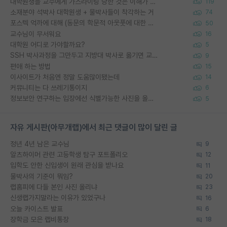
대학원생들 교수에게 가스라이팅 당한 것은 이해가 갑니다. 안타깝네요.
119
소재분야 석박사 대학원생 + 물박사들이 착각하는 거
74
포스텍 억까에 대해 (동문의 학문적 아웃풋에 대한 반박)
50
교수님이 무서워요
16
대학원 어디로 가야할까요?
5
SSH 박사과정을 그만두고 지방대 박사로 옮기면 교수의 꿈은 끝일까요?
9
편애 하는 방법
15
이사이트가 처음엔 정말 도움많이됐는데
14
커뮤니티는 다 쓰레기통이지
6
정보보안 연구하는 입장에선 식별가능한 사진을 올리는건 비추이긴함
5
자유 게시판(아무개랩)에서 최근 댓글이 많이 달린 글
정년 4년 남은 교수님
9
알츠하이머 관련 고등학생 탐구 포트폴리오
12
입학도 안한 신입생이 원래 관심을 받나요
11
물박사의 기준이 뭐임?
20
랩홈피에 다들 본인 사진 올리냐
23
신생랩가지말라는 이유가 있었구나
16
오늘 카이스트 발표
6
장학금 모은 랩비통장
18