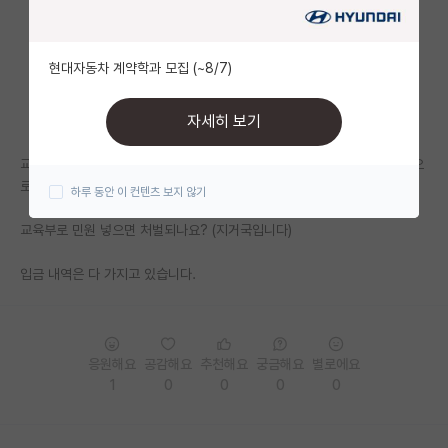
자유 게시판(아무개랩)
현대자동차 계약학과 모집 (~8/7)
미국 유학 게시판
미국 대학원 합격 후기 게시판
자세히 보기
대학원생 모집 게시판
교수가 연구보조 장학금을 실장의 통장으로 입금하라 한후에 연구실 비품으
로 사용한다고 합니다.
하루 동안 이 컨텐츠 보지 않기
대학원 합격 후기 게시판
교육부로 민원 넣으면 처벌되나요? (지거국입니다)
연구실(PI) 홍보 게시판
입금 내역은 다 가지고 있습니다.
석박사 채용 정보 게시판
임용 정보 게시판
학부 인턴 게시판
응원해요
공감해요
추천해요
궁금해요
별로에요
1
0
0
0
0
취업 게시판
임용 후기 게시판