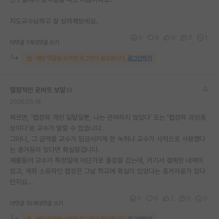
재팬라운지 🌸
지도교수님하고 잘 상의해보세요.
0
0
0
0
1
대댓글 1개
대댓글 쓰기
해당 댓글을 보려면 로그인이 필요합니다.
로그인하기
열정적인 로버트 보일
2026.05.18
찌르면, '랩장의 개인 일탈일뿐, 나는 관여하지 않았다' 또는 '랩장의 과잉충
성이다'로 교수가 말할 수 있습니다.
그러니, 그 금액을 교수가 입금시키게 한 녹취나 교수가 사적으로 사용했다
는 증거등이 있다면 확실할겁니다.
예를들어 교수가 특정일에 어딘가로 출장을 갔는데, 거기서 결제한 내역이
있고, 계좌 소유자인 랩장은 그날 학교에 확실이 있었다는 증거자료가 있다
던지요...
0
0
2
0
0
대댓글 10개
대댓글 쓰기
해당 댓글을 보려면 로그인이 필요합니다.
로그인하기