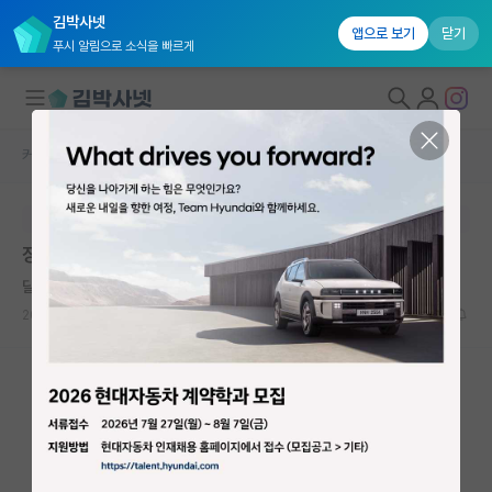
김박사넷
앱으로 보기
닫기
푸시 알림으로 소식을 빠르게
커뮤니티 홈
자유 게시판(아무개랩)
대학원생 모집
본문이 수정되지 않는 박제글입니다.
국내대학원 정보
장학금 사용
연구실&오픈랩
달리는 피에르 페르마
커뮤니티
2026.05.18
17
996
커뮤니티 홈
전체글보기
베스트 게시판
IF 명예의전당