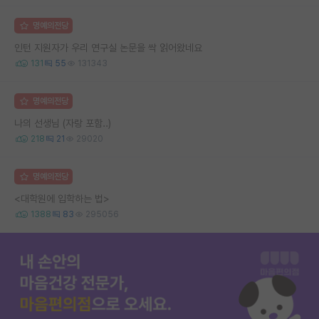
명예의전당
인턴 지원자가 우리 연구실 논문을 싹 읽어왔네요
131
55
131343
명예의전당
나의 선생님 (자랑 포함..)
218
21
29020
명예의전당
<대학원에 입학하는 법>
1388
83
295056