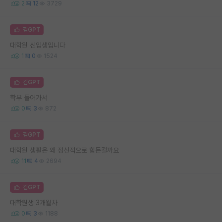
2
12
3729
김GPT
대학원 신입생입니다
1
0
1524
김GPT
학부 들어가서
0
3
872
김GPT
대학원 생활은 왜 정신적으로 힘든걸까요
11
4
2694
김GPT
대학원생 3개월차
0
3
1188