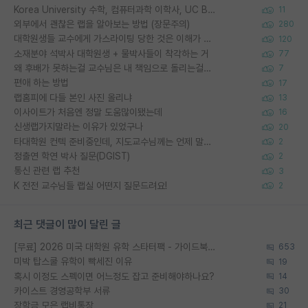
Korea University 수학, 컴퓨터과학 이학사, UC Berkeley 산업공학 대학원 공학박사가 되는 것은 쉽지 않겠죠?
11
외부에서 괜찮은 랩을 알아보는 방법 (장문주의)
280
대학원생들 교수에게 가스라이팅 당한 것은 이해가 갑니다. 안타깝네요.
120
소재분야 석박사 대학원생 + 물박사들이 착각하는 거
77
왜 후배가 못하는걸 교수님은 내 책임으로 돌리는걸까요?
7
편애 하는 방법
17
랩홈피에 다들 본인 사진 올리냐
13
이사이트가 처음엔 정말 도움많이됐는데
16
신생랩가지말라는 이유가 있었구나
20
타대학원 컨텍 준비중인데, 지도교수님께는 언제 말씀드려야 할까요?
2
정출연 학연 박사 질문(DGIST)
2
통신 관련 랩 추천
3
K 전전 교수님들 랩실 어떤지 질문드려요!
2
최근 댓글이 많이 달린 글
[무료] 2026 미국 대학원 유학 스타터팩 - 가이드북 & 합격자 컨택메일 템플릿
653
미박 탑스쿨 유학이 빡세진 이유
19
혹시 이정도 스펙이면 어느정도 잡고 준비해야하나요?
14
카이스트 경영공학부 서류
30
장학금 모은 랩비통장
21