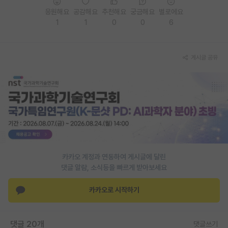
응원해요
공감해요
추천해요
궁금해요
별로에요
PI 전용 게시판
1
1
0
0
6
인문사회 계열 게시판
특수/전문대학원 게시판
게시글 공유
반도체/AI 게시판
장학금/장학생 게시판
학술 정보 게시판
홍보 게시판
카카오 계정과 연동하여 게시글에 달린
커리어
댓글 알람, 소식등을 빠르게 받아보세요
유학교육
카카오로 시작하기
이벤트
반도체 아카데미
댓글 20개
댓글쓰기