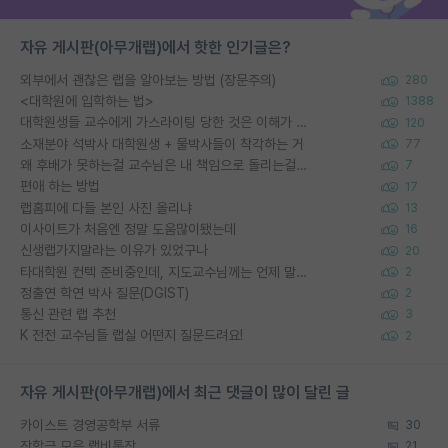
자유 게시판(아무개랩)에서 핫한 인기글은?
외부에서 괜찮은 랩을 알아보는 방법 (장문주의)
280
<대학원에 입학하는 법>
1388
대학원생들 교수에게 가스라이팅 당한 것은 이해가 갑니다. 안타깝네요.
120
소재분야 석박사 대학원생 + 물박사들이 착각하는 거
77
왜 후배가 못하는걸 교수님은 내 책임으로 돌리는걸까요?
7
편애 하는 방법
17
랩홈피에 다들 본인 사진 올리냐
13
이사이트가 처음엔 정말 도움많이됐는데
16
신생랩가지말라는 이유가 있었구나
20
타대학원 컨텍 준비중인데, 지도교수님께는 언제 말씀드려야 할까요?
2
정출연 학연 박사 질문(DGIST)
2
통신 관련 랩 추천
3
K 전전 교수님들 랩실 어떤지 질문드려요!
2
자유 게시판(아무개랩)에서 최근 댓글이 많이 달린 글
카이스트 경영공학부 서류
30
장학금 모은 랩비통장
21