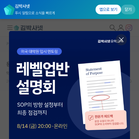
김박사넷
앱으로 보기
닫기
푸시 알림으로 소식을 빠르게
커뮤니티 홈
자유 게시판(아무개랩)
대학원생 모집
용의 꼬리가 되는것에 대해서
국내대학원 정보
약삭빠른 장 폴 사르트르
연구실&오픈랩
2026.05.16
20
7108
커뮤니티
커뮤니티 홈
전체글보기
베스트 게시판
IF 명예의전당