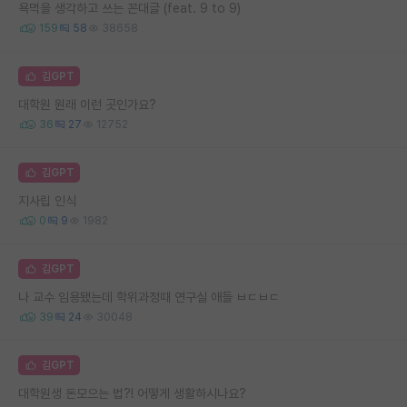
욕먹을 생각하고 쓰는 꼰대글 (feat. 9 to 9)
159
58
38658
김GPT
대학원 원래 이런 곳인가요?
36
27
12752
김GPT
지사립 인식
0
9
1982
김GPT
나 교수 임용됐는데 학위과정때 연구실 애들 ㅂㄷㅂㄷ
39
24
30048
김GPT
대학원생 돈모으는 법?! 어떻게 생활하시나요?