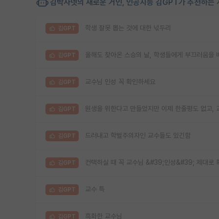
김박사넷의 새로운 거인, 인공지능 김GPT가 추천하는 
학생 잘못 뽑는 것에 대한 넋두리
김GPT
올해도 찾아온 스승의 날, 학생들에게 부끄러움을
김GPT
교수님 인성 꼭 확인하세요
김GPT
원생을 위한다고 만들었지만 이제 한줄평도 없고,
김GPT
드러내고 학벌주의자인 교수들도 있긴함
김GPT
컨택하실 때 꼭 교수님 &#39;인성&#39; 제대로
김GPT
교수 특
김GPT
흑화한 교수님
김GPT