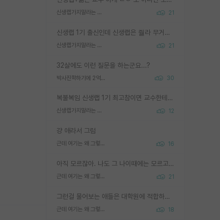
신생랩가지말라는 이유가 있었구나
21
신생랩 1기 출신인데 신생랩은 줠라 무거운 바벨 같은거임. 들면 대박인데 못들면 깔려 죽음. 아무도 알려주지 않는 환경에서 자생해야하지만, 일단 살아남았다면 그 어떤 사람보다 악착같고 생존력 높은 사람으로 거듭날 수 있음
신생랩가지말라는 이유가 있었구나
21
32살에도 이런 질문을 하는군요...?
박사진학하기에 2억은 괜찮은 (?) 정도의 경제력인가요
30
복불복임 신생랩 1기 최고참이면 교수한테 직접 지도받는 시간이 매우 많음 제대로 된 교수라면 말이지 그게 아니라면 그냥 넌 해방 불가능한 노예 1호에 감점쓰레기통이 되는거고
신생랩가지말라는 이유가 있었구나
12
걍 애라서 그럼
근데 여기는 왜 그렇게 SPK를 물어보는거임?
16
아직 모르잖아. 나도 그 나이때에는 모르고 평가 받고 안심하고 싶었어.
근데 여기는 왜 그렇게 SPK를 물어보는거임?
21
그런걸 물어보는 애들은 대학원에 적합하지 않다
근데 여기는 왜 그렇게 SPK를 물어보는거임?
18