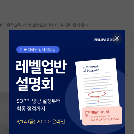
어
유학교육
이벤트
반도체 아카데미
재팬라운지 🌸
스크랩
신고하