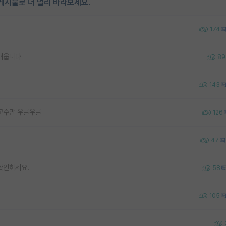
게시물로 더 멀리 바라보세요.
174
 배웁니다
89
143
 교수만 우글우글
126
47
 확인하세요.
58
105