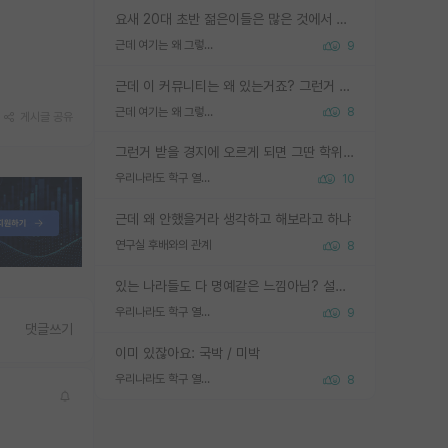
요새 20대 초반 젊은이들은 많은 것에서 가성비를 따지더라고요. 내가 이 정도 인풋을 넣었을 때 그만큼 아웃풋이 나올 것인가? 사실 아웃풋이 인풋 대비 리니어하게 나오지 않는 영역을 시도하기 싫어한다는 느낌입니다.
근데 여기는 왜 그렇게 SPK를 물어보는거임?
9
근데 이 커뮤니티는 왜 있는거죠? 그런거 쉽게 물어볼수있어서 있는거 아닌가요? 그렇게 보기 싫으면 커뮤니티도 하지마시지 그러면
근데 여기는 왜 그렇게 SPK를 물어보는거임?
8
게시글 공유
그런거 받을 경지에 오르게 되면 그딴 학위명이 필요없음
우리나라도 학구 열풍보면 Higher Doctorate 학위가 필요하다고 봅니다.
10
근데 왜 안했을거라 생각하고 해보라고 하냐
연구실 후배와의 관계
8
있는 나라들도 다 명예같은 느낌아님? 설마 박사끼리 등급나눠서 학위수여하자 같은 헛소리는 아니지? ㅋㅋ
우리나라도 학구 열풍보면 Higher Doctorate 학위가 필요하다고 봅니다.
9
댓글쓰기
이미 있잖아요: 국박 / 미박
우리나라도 학구 열풍보면 Higher Doctorate 학위가 필요하다고 봅니다.
8