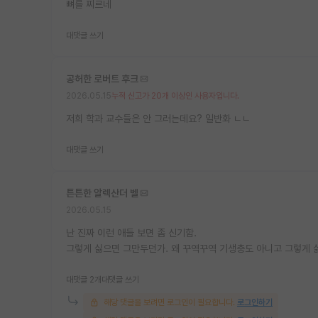
뼈를 찌르네
대댓글 쓰기
공허한 로버트 후크
2026.05.15
누적 신고가 20개 이상인 사용자입니다.
저희 학과 교수들은 안 그러는데요? 일반화 ㄴㄴ
대댓글 쓰기
튼튼한 알렉산더 벨
2026.05.15
난 진짜 이런 애들 보면 좀 신기함.
그렇게 싫으면 그만두던가. 왜 꾸역꾸역 기생충도 아니고 그렇게
대댓글 2개
대댓글 쓰기
해당 댓글을 보려면 로그인이 필요합니다.
로그인하기