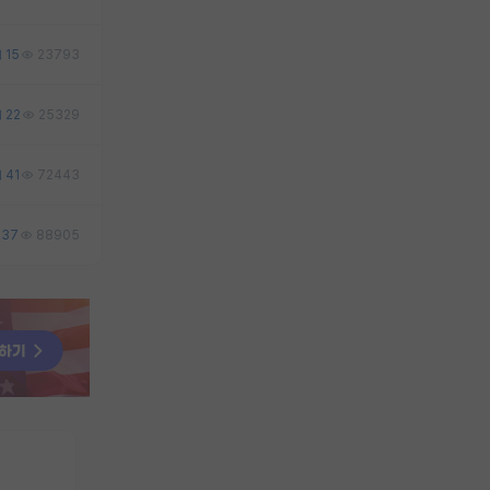
15
23793
22
25329
41
72443
37
88905