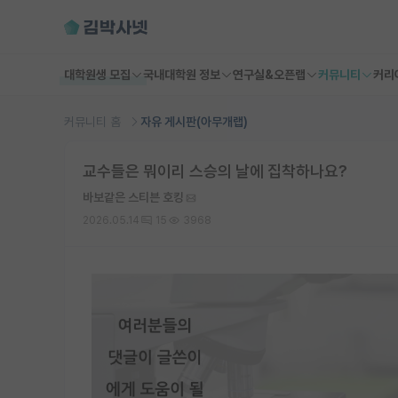
대학원생 모집
국내대학원 정보
연구실&오픈랩
커뮤니티
커리
커뮤니티 홈
자유 게시판(아무개랩)
교수들은 뭐이리 스승의 날에 집착하나요?
바보같은 스티븐 호킹
2026.05.14
15
3968