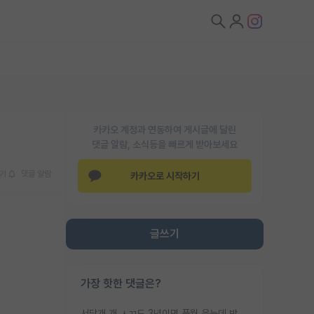
카카오 계정과 연동하여 게시글에 달린
댓글 알람, 소식등을 빠르게 받아보세요
기
댓글 알람
카카오로 시작하기
글쓰기
가장 핫한 댓글은?
서당개 개 ㅅㄲ도 3년이면 풍월 읊는데 박사 5년 이상 대리고 있으면서 물된건 교수 탓 맞는ㄱ게 거기가 서당이 아니란 소리임