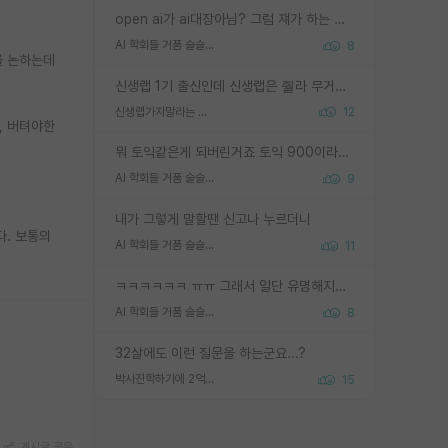
open ai가 ai대장아님? 그럼 쟤가 하는 말이 다 맞겠네
AI 학회들 거품 슬슬 지적이 나오네요
8
를 논하는데
신생랩 1기 출신인데 신생랩은 줠라 무거운 바벨 같은거임. 들면 대박인데 못들면 깔려 죽음. 아무도 알려주지 않는 환경에서 자생해야하지만, 일단 살아남았다면 그 어떤 사람보다 악착같고 생존력 높은 사람으로 거듭날 수 있음
신생랩가지말라는 이유가 있었구나
12
, 버텨야한
뭐 토익같은게 되버린거죠 토익 900이라고 영어잘하는건 아닙니다만 잘하는사람은 다 900을 넘는 그런
AI 학회들 거품 슬슬 지적이 나오네요
9
내가 그렇게 말할땐 신고나 누르더니
다. 보통의
AI 학회들 거품 슬슬 지적이 나오네요
11
ㅋㅋㅋㅋㅋㅋ ㅠㅠ 그래서 일단 유명해지는게 중요한거같습니다
AI 학회들 거품 슬슬 지적이 나오네요
8
32살에도 이런 질문을 하는군요...?
박사진학하기에 2억은 괜찮은 (?) 정도의 경제력인가요
15
게시글 공유