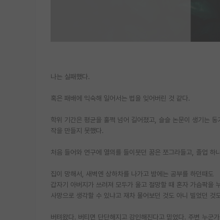
나는 실패했다.
혹은 패배에 익숙해 일어서는 법을 잊어버린 것 같다.
학위 기간은 평균을 훌쩍 넘어 길어졌고, 슬슬 논문이 생기는 동
작을 만들지 못했다.
처음 들어와 연구에 열의를 들이붓던 꿈은 쪼그라들고, 졸업 하
집이 망해서, 새벽엔 상하차를 나가고 밤에는 공부를 하던때도
갑자기 아버지가 쓰려져 모두가 울고 절망할 때 혼자 가슴팍을 
사망으로 생각할 수 있냐고 재차 물어보던 것도 아니 빌었던 것
버텨왔다. 버티면 단단해지고 강인해진다고 믿었다. 주변 누군가