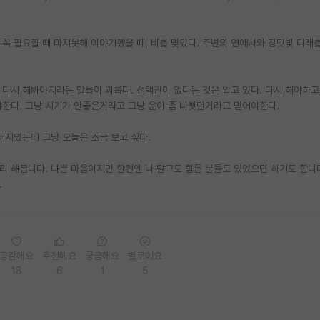
 꼭 필요할 때 마지못해 이야기했을 때, 비를 맞았다. 주변의 연애사와 장밋빛 미래
 다시 해봐야지라는 말들이 괴롭다. 선택권이 없다는 것은 알고 있다. 다시 해야하고
야한다. 그냥 시기가 안좋은거라고 그냥 운이 좀 나빳던거라고 믿어야한다.
버지였는데 그냥 오늘은 조금 보고 싶다.
리 해봅니다. 나쁜 마음이지만 한켠엔 나 말고도 힘든 분들도 있었으면 하기도 합니
…
공감해요
추천해요
궁금해요
별로에요
18
6
1
5