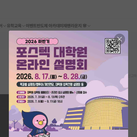
어
유학교육
이벤트
반도체 아카데미
재팬라운지 🌸
스크랩
신고하