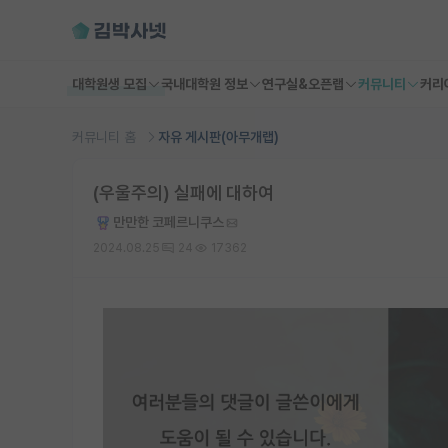
대학원생 모집
국내대학원 정보
연구실&오픈랩
커뮤니티
커리
커뮤니티 홈
자유 게시판(아무개랩)
(우울주의) 실패에 대하여
만만한 코페르니쿠스
2024.08.25
24
17362