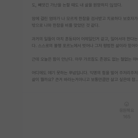
도, 빼앗긴 가난을 논할 때도 내 삶을 원망하지 읺았다.
암에 걸린 엄마가 나 모르게 한참을 검사받고 치료하다 보호자가
밖으로 나와 한참을 비를 맞았던 것 같다.
과거의 일들이 마치 혼동되어 어제일인거 같고, 일어서야 한다는
다. 스스로의 불행 포르노에서 벗어나 그저 평범한 삶이라 믿어
근데 오늘은 힘이 안난다. 아무 가르침도 존경도 없는 철없는 아
어디에도 얘기 못하는 푸념입니다. 익명의 힘을 빌어 주저리주저
삶이 뭘까요? 큰거 바라는거아니고 보통만큼만 살고 싶은데 참
응원해요
165