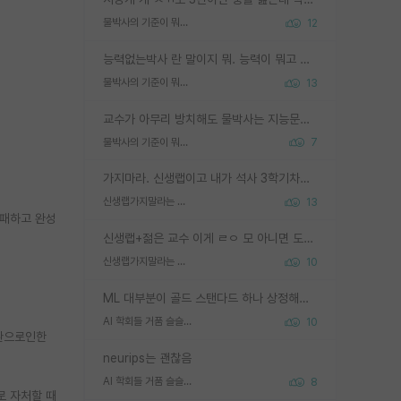
물박사의 기준이 뭐임?
12
능력없는박사 란 말이지 뭐. 능력이 뭐고 능력이 있다는게 뭔지는 사람마다 기준이 다르니까 얘기해봐야 서로 자기 기준만 얘기해서 논쟁이 끝이 안나고. 주위에서 능력있고 야심있는 신입생이 교수가 유의미한 피드백을 아예 안주면서 제대로된 과제에 참여해볼 기회도 제공하지 않고 잡일 뺑뺑이만 돌려서 맨날 단순작업만 하면서 밤새다가 눈빛이 점점 죽어가는걸 본 사람은 물박사는 교수탓이라고 하고, 교수는 이것저것 알려도 주고 기회도 주고 사수 동기 붙여주면서 어떻게든 끌고가려고 하는데 본인이 매일 뺀질거리면서 출근 하는둥마는둥 하다가 기껏 와서도 폰이나 쳐다보다가 실험 망치고 저녁약속있어서 먼저 가볼게요~ 하는걸 본 사람은 물박사는 본인탓이라고 함.
물박사의 기준이 뭐임?
13
교수가 아무리 방치해도 물박사는 지능문제고 본인 의지 문제임. 만물 교수탓 하는 애들이 이상한거임.
물박사의 기준이 뭐임?
7
가지마라. 신생랩이고 내가 석사 3학기차인데 최고참인데 나도 아무것도 모르는데 교수가 후배들 왜 논문 교육 안시키냐. 논문 왜 안 써오냐 닦달한다
신생랩가지말라는 이유가 있었구나
13
실패하고 완성
신생랩+젊은 교수 이게 ㄹㅇ 모 아니면 도인듯.
신생랩가지말라는 이유가 있었구나
10
ML 대부분이 골드 스탠다드 하나 상정해놓고 (벤치마크 데이터셋이 여러 개면 여러 개 상정) 그거 얼마나 잘 맞추나 싸움임 가끔 번뜩이는 설계 철학을 보여주는 논문들도 있지만 대부분 그거 성적 얼마나 더 올리느라에 혈안이 되어 있는 측면이 잇음
AI 학회들 거품 슬슬 지적이 나오네요
10
질환으로인한
neurips는 괜찮음
AI 학회들 거품 슬슬 지적이 나오네요
8
로 자처할 때