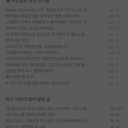
🔥 시선집중 핫한 인기글
Korea University 수학, 컴퓨터과학 이학사, UC Berkeley 산업공학 대학원 공학박사가 되는 것은 쉽지 않겠죠?
11
외부에서 괜찮은 랩을 알아보는 방법 (장문주의)
280
소재분야 석박사 대학원생 + 물박사들이 착각하는 거
79
말바꾸기 하는 교수는 피하세요
55
왜 후배가 못하는걸 교수님은 내 책임으로 돌리는걸까요?
7
편애 하는 방법
17
이사이트가 처음엔 정말 도움많이됐는데
16
신생랩가지말라는 이유가 있었구나
20
박사진학하기에 2억은 괜찮은 (?) 정도의 경제력인가요
9
타대학원 컨텍 준비중인데, 지도교수님께는 언제 말씀드려야 할까요?
2
정출연 학연 박사 질문(DGIST)
2
통신 관련 랩 추천
3
K 전전 교수님들 랩실 어떤지 질문드려요!
3
최근 댓글이 많이 달린 글
[무료] 2026 미국 대학원 유학 스타터팩 - 가이드북 & 합격자 컨택메일 템플릿
653
미박 탑스쿨 유학이 빡세진 이유
19
혹시 이정도 스펙이면 어느정도 잡고 준비해야하나요?
14
카이스트 경영공학부 서류
31