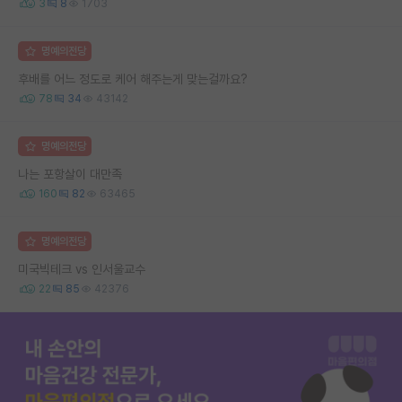
3
8
1703
명예의전당
후배를 어느 정도로 케어 해주는게 맞는걸까요?
78
34
43142
명예의전당
나는 포항살이 대만족
160
82
63465
명예의전당
미국빅테크 vs 인서울교수
22
85
42376