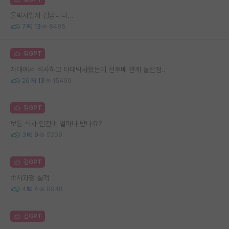
물박사일까 겁납니다...
7
13
8495
김GPT
자대에서 석사하고 타대박사왔는데 선후배 관계 놀란점..
26
13
15490
김GPT
보통 석사 인건비 얼마나 받나요?
3
9
5209
김GPT
박사과정 실적
4
4
8948
김GPT