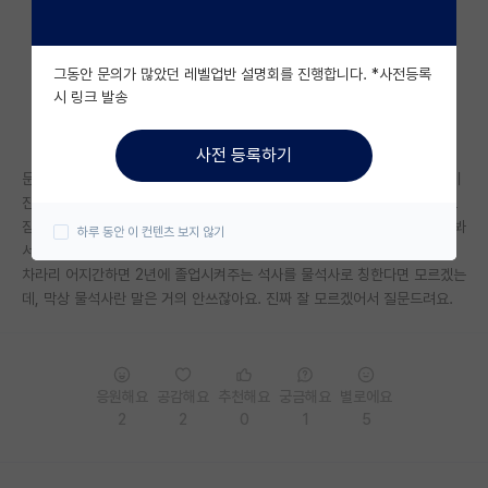
자유 게시판(아무개랩)
그동안 문의가 많았던 레벨업반 설명회를 진행합니다. *사전등록
미국 유학 게시판
시 링크 발송
미국 대학원 합격 후기 게시판
사전 등록하기
대학원생 모집 게시판
문과 쪽은 제가 잘 몰라서 패스하겠는데, 공학 쪽은 박사과정 하는 선배들이
진짜 엄청 힘들게 구르는걸 제가 소속된 연구실 뿐만 아니라 다른 연구실도
대학원 합격 후기 게시판
잠도 제대로 못이루고, 새벽에 교수님 전화 받아가며 힘들게 사는 걸 맨날 봐
하루 동안 이 컨텐츠 보지 않기
서요. 그리고 박사는 더군다나 자격이 안되면 졸업 자체가 어렵지 않나요?
연구실(PI) 홍보 게시판
차라리 어지간하면 2년에 졸업시켜주는 석사를 물석사로 칭한다면 모르겠는
데, 막상 물석사란 말은 거의 안쓰잖아요. 진짜 잘 모르겠어서 질문드려요.
석박사 채용 정보 게시판
임용 정보 게시판
학부 인턴 게시판
응원해요
공감해요
추천해요
궁금해요
별로에요
2
2
0
1
5
취업 게시판
임용 후기 게시판