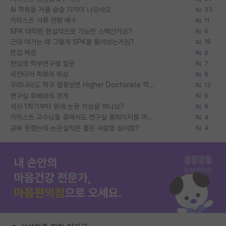
AI 학회들 거품 슬슬 지적이 나오네요
33
카이스트 서류 전형 배수
11
SPK 대학원 현실적으로 가능한 스펙인가요?
6
근데 여기는 왜 그렇게 SPK를 물어보는거임?
19
면접 복장
9
편입생 학부연구생 질문
7
세컨티어 학회의 위상
6
우리나라도 학구 열풍보면 Higher Doctorate 학위가 필요하다고 봅니다.
13
연구실 후배와의 관계
6
석사 1학기부터 원래 논문 작성을 하나요?
9
카이스트 교수님들 중에서도 연구실 홈페이지를 마련 안 하신 분들이 계시던데
4
공부 못했는데 논문실적은 좋은 사람을 싫어함?
4