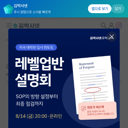
김박사넷
앱으로 보기
닫기
푸시 알림으로 소식을 빠르게
커뮤니티 홈
자유 게시판(아무개랩)
대학원생 모집
본문이 수정되지 않는 박제글입니다.
국내대학원 정보
근데 물박사란게 왜 존재하는거에요?
연구실&오픈랩
쑥스러운 박경리
커뮤니티
2026.05.15
30
14268
커뮤니티 홈
전체글보기
베스트 게시판
IF 명예의전당