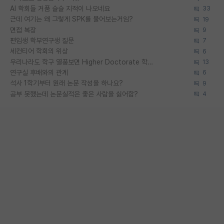
AI 학회들 거품 슬슬 지적이 나오네요
33
근데 여기는 왜 그렇게 SPK를 물어보는거임?
19
면접 복장
9
편입생 학부연구생 질문
7
세컨티어 학회의 위상
6
우리나라도 학구 열풍보면 Higher Doctorate 학위가 필요하다고 봅니다.
13
연구실 후배와의 관계
6
석사 1학기부터 원래 논문 작성을 하나요?
9
공부 못했는데 논문실적은 좋은 사람을 싫어함?
4