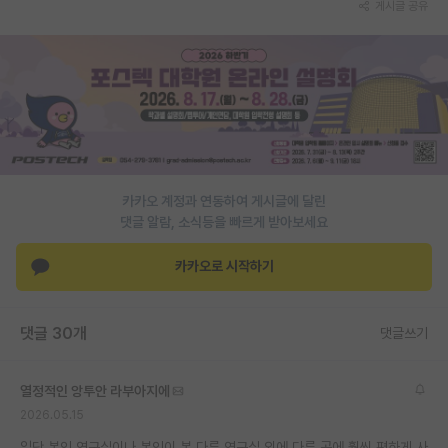
게시글 공유
PI 전용 게시판
인문사회 계열 게시판
특수/전문대학원 게시판
반도체/AI 게시판
장학금/장학생 게시판
카카오 계정과 연동하여 게시글에 달린
댓글 알람, 소식등을 빠르게 받아보세요
학술 정보 게시판
카카오로 시작하기
홍보 게시판
커리어
댓글 30개
댓글쓰기
유학교육
이벤트
열정적인 앙투안 라부아지에
2026.05.15
반도체 아카데미
일단 본인 연구실이나 본인이 본 다른 연구실 외에 다른 곳에 훨씬 편하게 사