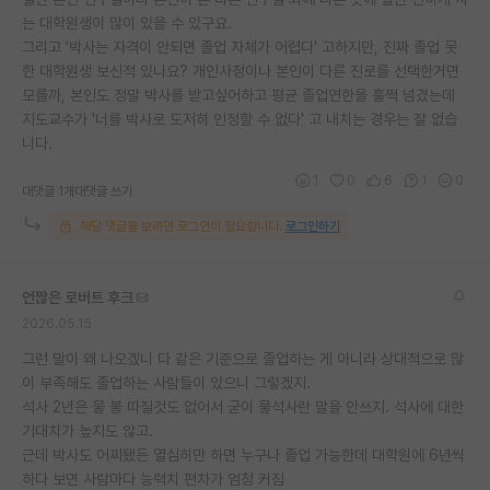
는 대학원생이 많이 있을 수 있구요.
재팬라운지 🌸
그리고 '박사는 자격이 안되면 졸업 자체가 어렵다' 고하지만, 진짜 졸업 못
한 대학원생 보신적 있나요? 개인사정이나 본인이 다른 진로를 선택한거면
모를까, 본인도 정말 박사를 받고싶어하고 평균 졸업연한을 훌쩍 넘겼는데
지도교수가 '너를 박사로 도저히 인정할 수 없다' 고 내치는 경우는 잘 없습
니다.
1
0
6
1
0
대댓글 1개
대댓글 쓰기
해당 댓글을 보려면 로그인이 필요합니다.
로그인하기
언짢은 로버트 후크
2026.05.15
그런 말이 왜 나오겠니 다 같은 기준으로 졸업하는 게 아니라 상대적으로 많
이 부족해도 졸업하는 사람들이 있으니 그렇겠지.
석사 2년은 물 불 따질것도 없어서 굳이 물석사란 말을 안쓰지. 석사에 대한
기대치가 높지도 않고.
근데 박사도 어찌됐든 열심히만 하면 누구나 졸업 가능한데 대학원에 6년씩
하다 보면 사람마다 능력치 편차가 엄청 커짐