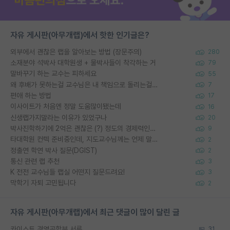
자유 게시판(아무개랩)에서 핫한 인기글은?
외부에서 괜찮은 랩을 알아보는 방법 (장문주의)
280
소재분야 석박사 대학원생 + 물박사들이 착각하는 거
79
말바꾸기 하는 교수는 피하세요
55
왜 후배가 못하는걸 교수님은 내 책임으로 돌리는걸까요?
7
편애 하는 방법
17
이사이트가 처음엔 정말 도움많이됐는데
16
신생랩가지말라는 이유가 있었구나
20
박사진학하기에 2억은 괜찮은 (?) 정도의 경제력인가요
9
타대학원 컨텍 준비중인데, 지도교수님께는 언제 말씀드려야 할까요?
2
정출연 학연 박사 질문(DGIST)
2
통신 관련 랩 추천
3
K 전전 교수님들 랩실 어떤지 질문드려요!
3
막학기 자퇴 고민됩니다
2
자유 게시판(아무개랩)에서 최근 댓글이 많이 달린 글
카이스트 경영공학부 서류
31