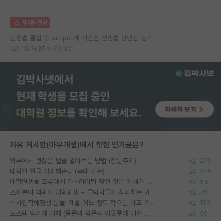
명예의전당
신생랩 졸업 후 output에 기반한 신생랩 장단점 정리
112
37
79182
자유 게시판(아무개랩)에서 핫한 인기글은?
외부에서 괜찮은 랩을 알아보는 방법 (장문주의)
275
대학원 월급 정리해준다 (공대 기준)
275
대학원생들 교수에게 가스라이팅 당한 것은 이해가 갑니다. 안타깝네요.
119
소재분야 석박사 대학원생 + 물박사들이 착각하는 거
76
석사입학예정생 분들! 제발 어느 정도 각오는 하고 오세요.
156
포스텍 억까에 대해 (동문의 학문적 아웃풋에 대한 반박)
50