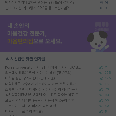
박사진학하기에 2억은 괜찮은 (?) 정도의 경제력인가요
16
근데 여기는 왜 그렇게 SPK를 물어보는거임?
9
🔥 시선집중 핫한 인기글
Korea University 수학, 컴퓨터과학 이학사, UC Berkeley 산업공학 대학원 공학박사가 되는 것은 쉽지 않겠죠?
11
외부에서 괜찮은 랩을 알아보는 방법 (장문주의)
275
대학원 월급 정리해준다 (공대 기준)
275
대학원생들 교수에게 가스라이팅 당한 것은 이해가 갑니다. 안타깝네요.
119
소재분야 석박사 대학원생 + 물박사들이 착각하는 거
76
석사입학예정생 분들! 제발 어느 정도 각오는 하고 오세요.
156
포스텍 억까에 대해 (동문의 학문적 아웃풋에 대한 반박)
50
교수님이 슬럼프에 빠지게 되는 과정
40
대학원 어디로 가야할까요?
5