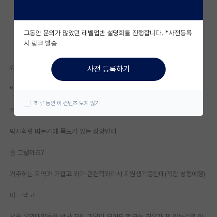
자유 게시판(아무개랩)
그동안 문의가 많았던 레벨업반 설명회를 진행합니다. *사전등록
미국 유학 게시판
시 링크 발송
미국 대학원 합격 후기 게시판
강원대 삼척
사전 등록하기
대학원생 모집 게시판
박사 생각중인데요
대학원 합격 후기 게시판
하루 동안 이 컨텐츠 보지 않기
석사도 인서울 명문대는 아니라서... (지방 석사)
연구실(PI) 홍보 게시판
박사학위 따는거에 목표가 있는 상황인데
석박사 채용 정보 게시판
좀 그럴까요?
임용 정보 게시판
학부 인턴 게시판
거주하는 지역과 가깝고 과가 관련학과라서 지원생각중인데(직장 병행예정)
취업 게시판
아 그리고
임용 후기 게시판
서울 유명대학들은 박사 지원 미달이 되어도 떨구는 경우가 꾀 있는걸로 아