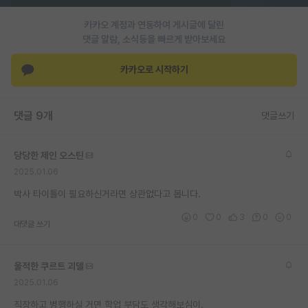
재팬라운지 🌸
카카오 계정과 연동하여 게시글에 달린
댓글 알람, 소식등을 빠르게 받아보세요
카카오로 시작하기
댓글 9개
댓글쓰기
당당한 제인 오스틴
2025.01.06
박사 타이틀이 필요하신거라면 상관없다고 봅니다.
0
0
3
0
0
대댓글 쓰기
울적한 쿠르트 괴델
2025.01.06
직장하고 병행하실 거면 학업 부담도 생각해보심이.