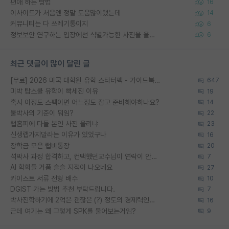
편애 하는 방법
16
이사이트가 처음엔 정말 도움많이됐는데
14
커뮤니티는 다 쓰레기통이지
6
정보보안 연구하는 입장에선 식별가능한 사진을 올리는건 비추이긴함
6
최근 댓글이 많이 달린 글
[무료] 2026 미국 대학원 유학 스타터팩 - 가이드북 & 합격자 컨택메일 템플릿
647
미박 탑스쿨 유학이 빡세진 이유
19
혹시 이정도 스펙이면 어느정도 잡고 준비해야하나요?
14
물박사의 기준이 뭐임?
22
랩홈피에 다들 본인 사진 올리냐
23
신생랩가지말라는 이유가 있었구나
16
장학금 모은 랩비통장
20
석박사 과정 합격하고, 컨택했던교수님이 연락이 안됩니다...
7
AI 학회들 거품 슬슬 지적이 나오네요
27
카이스트 서류 전형 배수
10
DGIST 가는 방법 추천 부탁드립니다.
7
박사진학하기에 2억은 괜찮은 (?) 정도의 경제력인가요
16
근데 여기는 왜 그렇게 SPK를 물어보는거임?
9