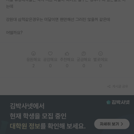
는데
PI 전용 게시판
강원대 삼척같은경우는 미달이면 왠만해선 그러진 않을꺼 같은데
인문사회 계열 게시판
어떨까요?
특수/전문대학원 게시판
반도체/AI 게시판
장학금/장학생 게시판
응원해요
공감해요
추천해요
궁금해요
별로에요
2
0
0
0
0
학술 정보 게시판
홍보 게시판
게시글 공유
커리어
유학교육
이벤트
반도체 아카데미