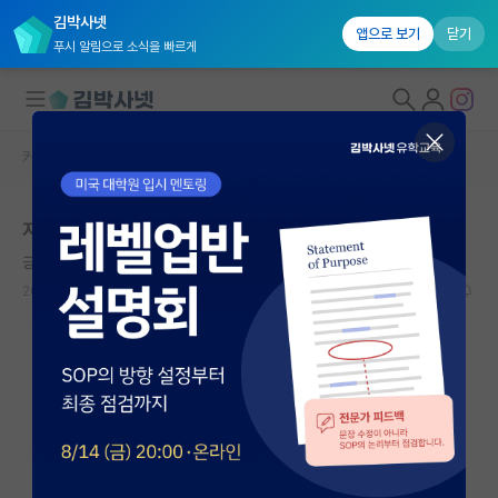
김박사넷
앱으로 보기
닫기
푸시 알림으로 소식을 빠르게
커뮤니티 홈
자유 게시판(아무개랩)
대학원생 모집
지방대 박사는 추천하지 않을까요?
국내대학원 정보
긍정적인 어니스트 러더퍼드
연구실&오픈랩
2025.01.06
9
5199
커뮤니티
커뮤니티 홈
전체글보기
베스트 게시판
IF 명예의전당