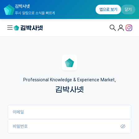
김박사넷
앱으로 보기
닫기
푸시 알림으로 소식을 빠르게
대학원생 모집
국내대학원 정보
연구실&오픈랩
Professional Knowledge & Experience Market,
김박사넷
커뮤니티
커리어
이메일
유학교육
이벤트
비밀번호
반도체 아카데미