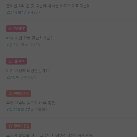
군대를 다녀온 것 때문에 박사를 하기가 꺼려지는데
14
17
4877
김GPT
박사 취업 학벌 중요한가요?
2
18
12036
김GPT
이게 그렇게 대단한건가요
8
7
6171
명예의전당
우리 교수님 솔직히 너무 좋음
326
47
105181
명예의전당
드디어 졸업합니다!! 교수님 마땅하십니까? ㅋㅋㅋㅋ