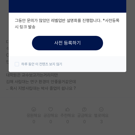
자유 게시판(아무개랩)
그동안 문의가 많았던 레벨업반 설명회를 진행합니다. *사전등록
미국 유학 게시판
시 링크 발송
미국 대학원 합격 후기 게시판
디지유 교수님 alumni에
사전 등록하기
대학원생 모집 게시판
석사 - 디지유
Current position Ph.D - 지방사립대 (김해에 위치)
대학원 합격 후기 게시판
인데 제가 과한 오지랖이라면 오지랖인데 이해가 안가요..
하루 동안 이 컨텐츠 보지 않기
연구실(PI) 홍보 게시판
대학원은 교수보고가는거라지만
김해 사립대는 연구 환경이 안좋을거같은데
석박사 채용 정보 게시판
.. 혹시 지방사립대는 박사 졸업이 쉽나요 ?
임용 정보 게시판
학부 인턴 게시판
응원해요
공감해요
추천해요
궁금해요
별로에요
취업 게시판
0
0
0
0
3
임용 후기 게시판