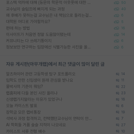
포스텍 억까에 대해 (동문의 학문적 아웃풋에 대한 반박)
50
교수님이 슬럼프에 빠지게 되는 과정
40
왜 후배가 못하는걸 교수님은 내 책임으로 돌리는걸까요?
6
대학원 어디로 가야할까요?
5
편애 하는 방법
16
이사이트가 처음엔 정말 도움많이됐는데
14
커뮤니티는 다 쓰레기통이지
6
정보보안 연구하는 입장에선 식별가능한 사진을 올리는건 비추이긴함
6
자유 게시판(아무개랩)에서 최근 댓글이 많이 달린 글
알츠하이머 관련 고등학생 탐구 포트폴리오
14
입학도 안한 신입생이 원래 관심을 받나요
11
물박사의 기준이 뭐임?
22
랩홈피에 다들 본인 사진 올리냐
23
신생랩가지말라는 이유가 있었구나
16
오늘 카이스트 발표
6
장학금 모은 랩비통장
19
석박사 과정 합격하고, 컨택했던교수님이 연락이 안됩니다...
7
AI 학회들 거품 슬슬 지적이 나오네요
27
카이스트 서류 전형 배수
10