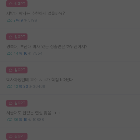
김GPT
지방대 박사는 추천하지 않을까요?
2
9
5198
김GPT
경북대, 부산대 박사 있는 정출연은 하위권이지?
44
16
7554
김GPT
박사과정인데 교수 ㅅㄲ가 학점 b0줬다
42
33
26469
김GPT
서울대도 답없는 랩실 많음 ㅋㅋ
36
19
10888
김GPT