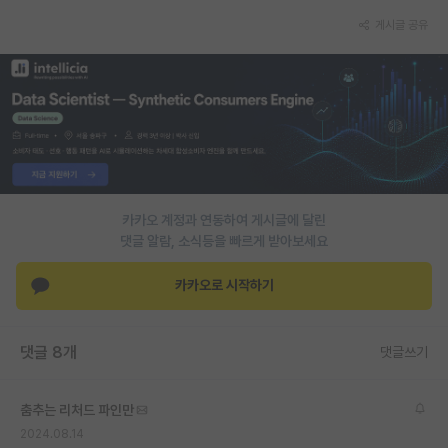
게시글 공유
PI 전용 게시판
인문사회 계열 게시판
특수/전문대학원 게시판
반도체/AI 게시판
장학금/장학생 게시판
카카오 계정과 연동하여 게시글에 달린
학술 정보 게시판
댓글 알람, 소식등을 빠르게 받아보세요
홍보 게시판
카카오로 시작하기
커리어
유학교육
댓글 8개
댓글쓰기
이벤트
춤추는 리처드 파인만
반도체 아카데미
2024.08.14