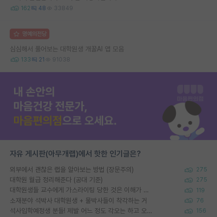
162
48
33849
명예의전당
심심해서 풀어보는 대학원생 개꿀AI 앱 모음
133
21
91038
자유 게시판(아무개랩)에서 핫한 인기글은?
외부에서 괜찮은 랩을 알아보는 방법 (장문주의)
275
대학원 월급 정리해준다 (공대 기준)
275
대학원생들 교수에게 가스라이팅 당한 것은 이해가 갑니다. 안타깝네요.
119
소재분야 석박사 대학원생 + 물박사들이 착각하는 거
76
석사입학예정생 분들! 제발 어느 정도 각오는 하고 오세요.
156