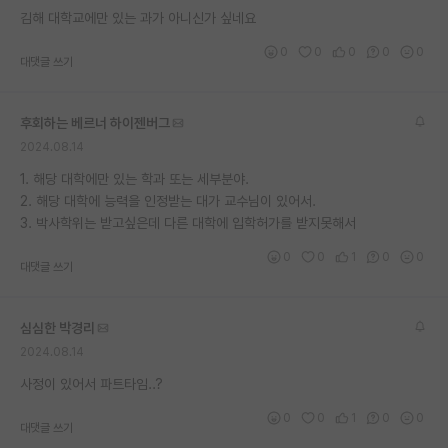
김해 대학교에만 있는 과가 아니신가 싶네요
재팬라운지 🌸
0
0
0
0
0
대댓글 쓰기
후회하는 베르너 하이젠버그
2024.08.14
1. 해당 대학에만 있는 학과 또는 세부분야.
2. 해당 대학에 능력을 인정받는 대가 교수님이 있어서.
3. 박사학위는 받고싶은데 다른 대학에 입학허가를 받지못해서
0
0
1
0
0
대댓글 쓰기
심심한 박경리
2024.08.14
사정이 있어서 파트타임..?
0
0
1
0
0
대댓글 쓰기