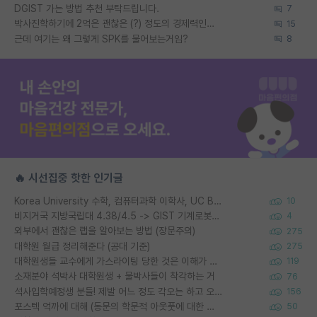
DGIST 가는 방법 추천 부탁드립니다.
7
박사진학하기에 2억은 괜찮은 (?) 정도의 경제력인가요
15
근데 여기는 왜 그렇게 SPK를 물어보는거임?
8
🔥 시선집중 핫한 인기글
Korea University 수학, 컴퓨터과학 이학사, UC Berkeley 산업공학 대학원 공학박사가 되는 것은 쉽지 않겠죠?
10
비지거국 지방국립대 4.38/4.5 -> GIST 기계로봇공학과 석사
4
외부에서 괜찮은 랩을 알아보는 방법 (장문주의)
275
대학원 월급 정리해준다 (공대 기준)
275
대학원생들 교수에게 가스라이팅 당한 것은 이해가 갑니다. 안타깝네요.
119
소재분야 석박사 대학원생 + 물박사들이 착각하는 거
76
석사입학예정생 분들! 제발 어느 정도 각오는 하고 오세요.
156
포스텍 억까에 대해 (동문의 학문적 아웃풋에 대한 반박)
50