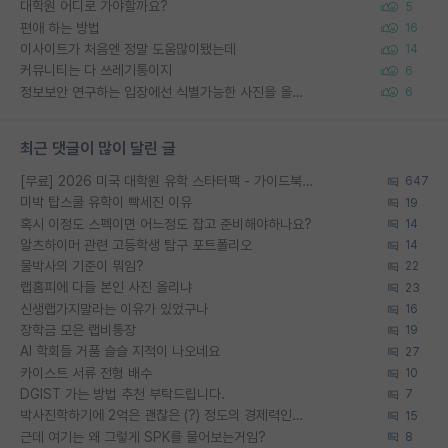
대학원 어디로 가야할까요?
5
편애 하는 방법
16
이사이트가 처음엔 정말 도움많이됐는데
14
커뮤니티는 다 쓰레기통이지
6
정보보안 연구하는 입장에선 식별가능한 사진을 올리는건 비추이긴함
6
최근 댓글이 많이 달린 글
[무료] 2026 미국 대학원 유학 스타터팩 - 가이드북 & 합격자 컨택메일 템플릿
647
미박 탑스쿨 유학이 빡세진 이유
19
혹시 이정도 스펙이면 어느정도 잡고 준비해야하나요?
14
알츠하이머 관련 고등학생 탐구 포트폴리오
14
물박사의 기준이 뭐임?
22
랩홈피에 다들 본인 사진 올리냐
23
신생랩가지말라는 이유가 있었구나
16
장학금 모은 랩비통장
19
AI 학회들 거품 슬슬 지적이 나오네요
27
카이스트 서류 전형 배수
10
DGIST 가는 방법 추천 부탁드립니다.
7
박사진학하기에 2억은 괜찮은 (?) 정도의 경제력인가요
15
근데 여기는 왜 그렇게 SPK를 물어보는거임?
8