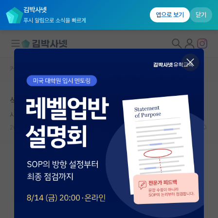
김박사넷
앱으로 보기
닫기
푸시 알림으로 소식을 빠르게
커뮤니티 홈
자유 게시판(아무개랩)
대학원생 모집
석사 ist - 박사 지방 사립대는 뭘까요...
국내대학원 정보
시끄러운 가브리엘 마르케스
연구실&오픈랩
2024.08.14
8
1701
커뮤니티
커뮤니티 홈
전체글보기
베스트 게시판
IF 명예의전당