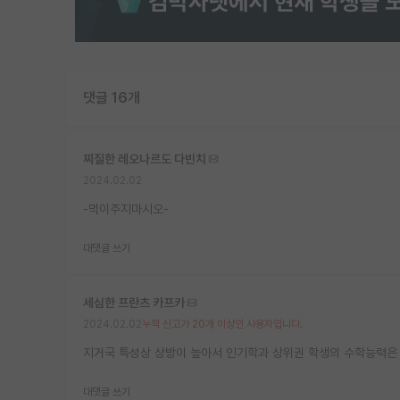
댓글 16개
찌질한 레오나르도 다빈치
2024.02.02
-먹이주지마시오-
대댓글 쓰기
세심한 프란츠 카프카
2024.02.02
누적 신고가 20개 이상인 사용자입니다.
지거국 특성상 상방이 높아서 인기학과 상위권 학생의 수학능력은
대댓글 쓰기