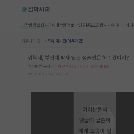
대학원생 모집
국내대학원 정보
연구실&오픈랩
커뮤니티
커리
커뮤니티 홈
자유 게시판(아무개랩)
경북대, 부산대 박사 있는 정출연은 하위권이지?
약삭빠른 공자
누적 신고가 20개 이상인 사용자입니다.
2024.02.02
16
7555