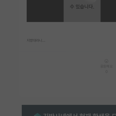
지방대라니...
응원해요
0