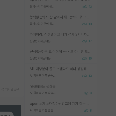
물박사의 기준이 뭐임?
12
능력없는박사 란 말이지 뭐. 능력이 뭐고 능력이 있다는게 뭔지는 사람마다 기준이 다르니까 얘기해봐야 서로 자기 기준만 얘기해서 논쟁이 끝이 안나고. 주위에서 능력있고 야심있는 신입생이 교수가 유의미한 피드백을 아예 안주면서 제대로된 과제에 참여해볼 기회도 제공하지 않고 잡일 뺑뺑이만 돌려서 맨날 단순작업만 하면서 밤새다가 눈빛이 점점 죽어가는걸 본 사람은 물박사는 교수탓이라고 하고, 교수는 이것저것 알려도 주고 기회도 주고 사수 동기 붙여주면서 어떻게든 끌고가려고 하는데 본인이 매일 뺀질거리면서 출근 하는둥마는둥 하다가 기껏 와서도 폰이나 쳐다보다가 실험 망치고 저녁약속있어서 먼저 가볼게요~ 하는걸 본 사람은 물박사는 본인탓이라고 함.
물박사의 기준이 뭐임?
13
가지마라. 신생랩이고 내가 석사 3학기차인데 최고참인데 나도 아무것도 모르는데 교수가 후배들 왜 논문 교육 안시키냐. 논문 왜 안 써오냐 닦달한다
신생랩가지말라는 이유가 있었구나
17
신생랩+젊은 교수 이게 ㄹㅇ 모 아니면 도인듯.
신생랩가지말라는 이유가 있었구나
16
ML 대부분이 골드 스탠다드 하나 상정해놓고 (벤치마크 데이터셋이 여러 개면 여러 개 상정) 그거 얼마나 잘 맞추나 싸움임 가끔 번뜩이는 설계 철학을 보여주는 논문들도 있지만 대부분 그거 성적 얼마나 더 올리느라에 혈안이 되어 있는 측면이 잇음
AI 학회들 거품 슬슬 지적이 나오네요
13
neurips는 괜찮음
게시글 공유
AI 학회들 거품 슬슬 지적이 나오네요
9
open ai가 ai대장아님? 그럼 쟤가 하는 말이 다 맞겠네
AI 학회들 거품 슬슬 지적이 나오네요
8