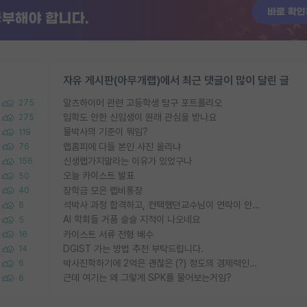
자유 게시판(아무개랩)에서 최근 댓글이 많이 달린 글
알츠하이머 관련 고등학생 탐구 포트폴리오
275
입학도 안한 신입생이 원래 관심을 받나요
275
물박사의 기준이 뭐임?
119
랩홈피에 다들 본인 사진 올리냐
76
신생랩가지말라는 이유가 있었구나
156
오늘 카이스트 발표
50
장학금 모은 랩비통장
40
석박사 과정 합격하고, 컨택했던교수님이 연락이 안됩니다...
6
AI 학회들 거품 슬슬 지적이 나오네요
5
카이스트 서류 전형 배수
16
DGIST 가는 방법 추천 부탁드립니다.
14
박사진학하기에 2억은 괜찮은 (?) 정도의 경제력인가요
6
근데 여기는 왜 그렇게 SPK를 물어보는거임?
6