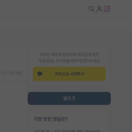
카카오 계정과 연동하여 게시글에 달린
댓글 알람, 소식등을 빠르게 받아보세요
기
댓글 알람
카카오로 시작하기
글쓰기
가장 핫한 댓글은?
서당개 개 ㅅㄲ도 3년이면 풍월 읊는데 박사 5년 이상 대리고 있으면서 물된건 교수 탓 맞는ㄱ게 거기가 서당이 아니란 소리임