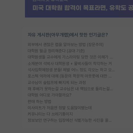
자유 게시판(아무개랩)에서 핫한 인기글은?
외부에서 괜찮은 랩을 알아보는 방법 (장문주의)
대학원 월급 정리해준다 (공대 기준)
대학원생들 교수에게 가스라이팅 당한 것은 이해가 갑니다. 안타깝네요.
소재분야 석박사 대학원생 + 물박사들이 착각하는 거
석사입학예정생 분들! 제발 어느 정도 각오는 하고 오세요.
포스텍 억까에 대해 (동문의 학문적 아웃풋에 대한 반박)
교수님이 슬럼프에 빠지게 되는 과정
왜 후배가 못하는걸 교수님은 내 책임으로 돌리는걸까요?
대학원 어디로 가야할까요?
편애 하는 방법
이사이트가 처음엔 정말 도움많이됐는데
커뮤니티는 다 쓰레기통이지
정보보안 연구하는 입장에선 식별가능한 사진을 올리는건 비추이긴함