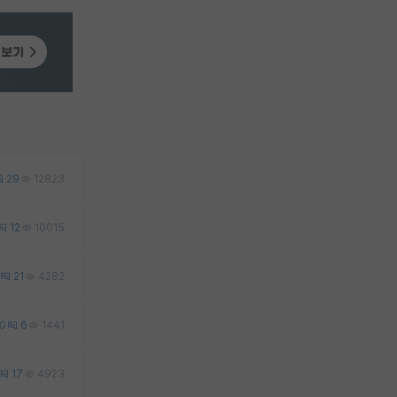
29
12823
12
10015
21
4282
0
6
1441
17
4923