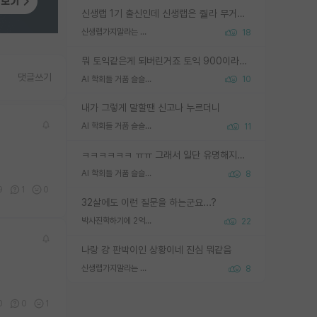
신생랩 1기 출신인데 신생랩은 줠라 무거운 바벨 같은거임. 들면 대박인데 못들면 깔려 죽음. 아무도 알려주지 않는 환경에서 자생해야하지만, 일단 살아남았다면 그 어떤 사람보다 악착같고 생존력 높은 사람으로 거듭날 수 있음
신생랩가지말라는 이유가 있었구나
18
뭐 토익같은게 되버린거죠 토익 900이라고 영어잘하는건 아닙니다만 잘하는사람은 다 900을 넘는 그런
댓글쓰기
AI 학회들 거품 슬슬 지적이 나오네요
10
내가 그렇게 말할땐 신고나 누르더니
AI 학회들 거품 슬슬 지적이 나오네요
11
ㅋㅋㅋㅋㅋㅋ ㅠㅠ 그래서 일단 유명해지는게 중요한거같습니다
AI 학회들 거품 슬슬 지적이 나오네요
8
9
1
0
32살에도 이런 질문을 하는군요...?
박사진학하기에 2억은 괜찮은 (?) 정도의 경제력인가요
22
나랑 걍 판박이인 상황이네 진심 뭐같음
신생랩가지말라는 이유가 있었구나
8
0
0
1