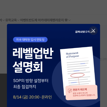
어
유학교육
이벤트
반도체 아카데미
재팬라운지 🌸
스크랩
신고하