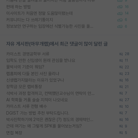
가슴에 손을 올려놓고 싫어하는 사람 불공정하게 리뷰
9
편애 하는 방법
16
이사이트가 처음엔 정말 도움많이됐는데
14
커뮤니티는 다 쓰레기통이지
6
정보보안 연구하는 입장에선 식별가능한 사진을 올리는건 비추이긴함
6
자유 게시판(아무개랩)에서 최근 댓글이 많이 달린 글
카이스트 경영공학부 서류
28
입학도 안한 신입생이 원래 관심을 받나요
11
물박사의 기준이 뭐임?
22
랩홈피에 다들 본인 사진 올리냐
23
신생랩가지말라는 이유가 있었구나
16
장학금 모은 랩비통장
21
석박사 과정 합격하고, 컨택했던교수님이 연락이 안됩니다...
7
AI 학회들 거품 슬슬 지적이 나오네요
27
카이스트 서류 전형 배수
10
DGIST 가는 방법 추천 부탁드립니다.
7
박사진학하기에 2억은 괜찮은 (?) 정도의 경제력인가요
16
근데 여기는 왜 그렇게 SPK를 물어보는거임?
9
면접 복장
5