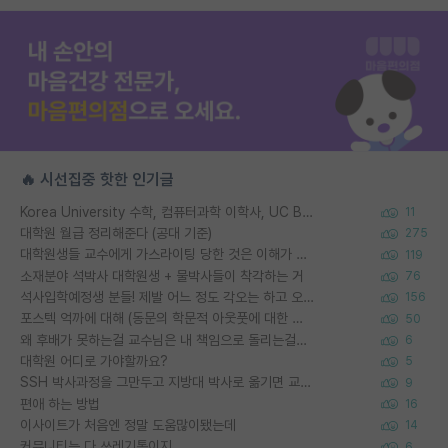
🔥 시선집중 핫한 인기글
Korea University 수학, 컴퓨터과학 이학사, UC Berkeley 산업공학 대학원 공학박사가 되는 것은 쉽지 않겠죠?
11
대학원 월급 정리해준다 (공대 기준)
275
대학원생들 교수에게 가스라이팅 당한 것은 이해가 갑니다. 안타깝네요.
119
소재분야 석박사 대학원생 + 물박사들이 착각하는 거
76
석사입학예정생 분들! 제발 어느 정도 각오는 하고 오세요.
156
포스텍 억까에 대해 (동문의 학문적 아웃풋에 대한 반박)
50
왜 후배가 못하는걸 교수님은 내 책임으로 돌리는걸까요?
6
대학원 어디로 가야할까요?
5
SSH 박사과정을 그만두고 지방대 박사로 옮기면 교수의 꿈은 끝일까요?
9
편애 하는 방법
16
이사이트가 처음엔 정말 도움많이됐는데
14
커뮤니티는 다 쓰레기통이지
6