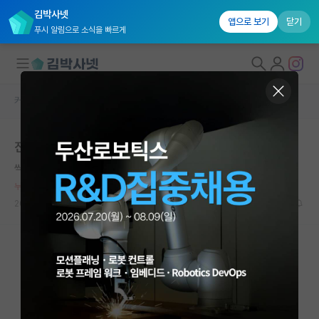
김박사넷
앱으로 보기
닫기
푸시 알림으로 소식을 빠르게
커뮤니티 홈
자유 게시판(아무개랩)
대학원생 모집
진짜 물박사 많다.....
국내대학원 정보
씩씩한 피에르 페르마
연구실&오픈랩
누적 신고가 50개 이상인 사용자입니다.
커뮤니티
2024.01.27
76
26807
커뮤니티 홈
전체글보기
베스트 게시판
IF 명예의전당