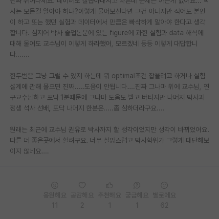
진짜 뛰어나세요. 데이터도 잘뽑아내시고 빠른데 문제는 아는게 없어요... 박
사는 모든걸 알아야 하냐?이렇게 물어보신다면 그건 아니지만 적어도 본인
PI 전용 게시판
이 하고 또는 했던 실험과 데이터에서 만큼은 빠삭하게 알아야 한다고 생각
합니다. 심지어 박사 졸업논문에 있는 figure에 과한 실험과 data 해석에
인문사회 계열 게시판
대해 물어도 교수님이 이렇게 하라했어, 모르겠네 등등 이렇게 대답합니
특수/전문대학원 게시판
다.......
반도체/AI 게시판
한두번은 그냥 그럴 수 있지 하는데 뭐 optimal조건 잡을려고 하거나 실험
설계에 관해 물으면 진짜.....도움이 안됩니다....진짜 그나마 위에 교수님, 연
장학금/장학생 게시판
구교수님하고 포닥 1분때문에 그나마 도움도 받고 버티지만 나머지 박사과
정생 석사 선배, 포닥 나머지 한분은.....좀 심하더라구요....
학술 정보 게시판
원래는 최근에 교수님 권유로 박사까지 할 생각이었지만 생각이 바뀌었어요.
홍보 게시판
다른 더 좋은곳에서 할려구요. 너무 실망스럽고 박사학위가 그렇게 대단해보
이지 않네요....
커리어
유학교육
이벤트
응원해요
공감해요
추천해요
궁금해요
별로에요
11
2
1
1
62
반도체 아카데미