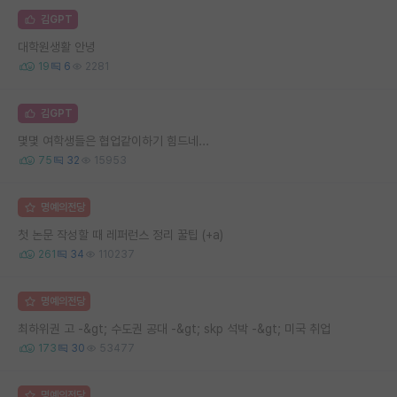
김GPT
대학원생활 안녕
19
6
2281
김GPT
몇몇 여학생들은 협업같이하기 힘드네...
75
32
15953
명예의전당
첫 논문 작성할 때 레퍼런스 정리 꿀팁 (+a)
261
34
110237
명예의전당
최하위권 고 -&gt; 수도권 공대 -&gt; skp 석박 -&gt; 미국 취업
173
30
53477
명예의전당