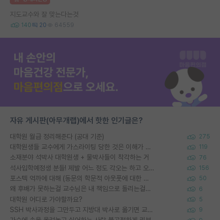
지도교수와 잘 맞는다는것
140
20
64559
자유 게시판(아무개랩)에서 핫한 인기글은?
대학원 월급 정리해준다 (공대 기준)
275
대학원생들 교수에게 가스라이팅 당한 것은 이해가 갑니다. 안타깝네요.
119
소재분야 석박사 대학원생 + 물박사들이 착각하는 거
76
석사입학예정생 분들! 제발 어느 정도 각오는 하고 오세요.
156
포스텍 억까에 대해 (동문의 학문적 아웃풋에 대한 반박)
50
왜 후배가 못하는걸 교수님은 내 책임으로 돌리는걸까요?
6
대학원 어디로 가야할까요?
5
SSH 박사과정을 그만두고 지방대 박사로 옮기면 교수의 꿈은 끝일까요?
9