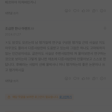
페르마야 미쳐버린거니
0
0
39
1
0
대댓글 쓰기
조급한 한나 아렌트
2024.01.27
ㅈ도 암것도 모르는데 남 평가질에 연구실 구성원 평가질 근데 사실상 지도
아무것도 몰라서 다른사람한테 도움받고 있는데 그점은 하나도 고마워하지
않는 인간성이네요. 글쓴이도 사실상 주변사람한테 쳐 물어보면서 연구하는
것으로 보이는데 그렇게 잘나면 애초에 다른사람한테 안물어보고 스스로 한
답니다. 후배라는 사람이 선배 물박사니 머니 평가하는데 좋은 논문이나 쓰
고 평가하시길
3
9
59
1
0
대댓글 쓰기
해당 댓글을 보려면 로그인이 필요합니다.
로그인하기