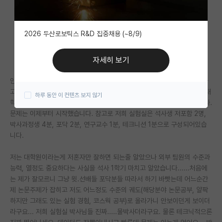
자유 게시판(아무개랩)
2026 두산로보틱스 R&D 집중채용 (~8/9)
미국 유학 게시판
미국 대학원 합격 후기 게시판
자세히 보기
대학원생 모집 게시판
안녕하세요. 저는 지금 곧 석사 3기차인 석사생입니다. 저는 학부샹 졸업하
고 학과 교수님의 추천(해당 교수님 수업에서 1등해서 교수님이 카톡으로 대
하루 동안 이 컨텐츠 보지 않기
대학원 합격 후기 게시판
학원 어필하셨습니다)과 해당 분야의 매력을 느껴서 대학원에 입학했습니다.
문제는 이제부터 시작했습니다. 참고로 저희 실험실은 석사생 저포함 2명,
연구실(PI) 홍보 게시판
박사과정생 4분, 포닥 2분, 연구교수 1분, 테크니션 1분으로 구성되어있습
니다.
석박사 채용 정보 게시판
저는 대학원이라는게 저혼자만 잘하면 되는줄 알았으나 외부 팀원의 수준과
임용 정보 게시판
능력, 열정도 중요하다는 사실을 석사 1학기 마치고 알았습니다......처음에
학부 인턴 게시판
는 제가 잘모르니 그냥 윗.선배들 포닥분들 따라서 하기 바빳는데 어느순간
제 논문주제가 잡히고 저도 어느정도 수준의 궤도(해당분야 논문공부, 얄팍
취업 게시판
하지만 그래도 있는 실험 경험, 코스웍 공부)로 올라가니 안보이던게 보이더
라구요... 저희 실험실 박사님들 진짜.....물박사더라구요. 물론 테크닉적으론
임용 후기 게시판