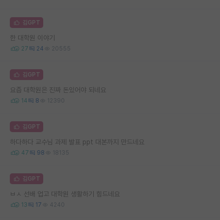
김GPT
한 대학원 이야기
27
24
20555
김GPT
요즘 대학원은 진짜 돈있어야 되네요
14
8
12390
김GPT
하다하다 교수님 과제 발표 ppt 대본까지 만드네요
47
98
18135
김GPT
ㅂㅅ 선배 업고 대학원 생활하기 힘드네요
13
17
4240