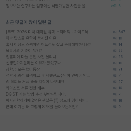
정보보안 연구하는 입장에선 식별가능한 사진을 올리는건 비추이긴함
6
최근 댓글이 많이 달린 글
[무료] 2026 미국 대학원 유학 스타터팩 - 가이드북 & 합격자 컨택메일 템플릿
647
미박 탑스쿨 유학이 빡세진 이유
19
혹시 이정도 스펙이면 어느정도 잡고 준비해야하나요?
14
물박사의 기준이 뭐임?
22
랩홈피에 다들 본인 사진 올리냐
23
신생랩가지말라는 이유가 있었구나
16
장학금 모은 랩비통장
21
석박사 과정 합격하고, 컨택했던교수님이 연락이 안됩니다...
7
AI 학회들 거품 슬슬 지적이 나오네요
27
카이스트 서류 전형 배수
10
DGIST 가는 방법 추천 부탁드립니다.
7
박사진학하기에 2억은 괜찮은 (?) 정도의 경제력인가요
16
근데 여기는 왜 그렇게 SPK를 물어보는거임?
9