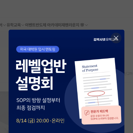
어
유학교육
이벤트
반도체 아카데미
재팬라운지 🌸
스크랩
신고하