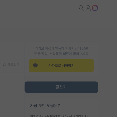
카카오 계정과 연동하여 게시글에 달린
댓글 알람, 소식등을 빠르게 받아보세요
기
댓글 알람
카카오로 시작하기
글쓰기
가장 핫한 댓글은?
가지마라. 신생랩이고 내가 석사 3학기차인데 최고참인데 나도 아무것도 모르는데 교수가 후배들 왜 논문 교육 안시키냐. 논문 왜 안 써오냐 닦달한다