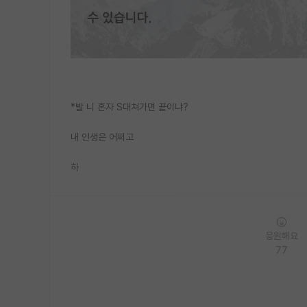
*발 니 혼자 S대쳐가면 끝이냐?
내 인생은 어쩌고
하
응원해요
77