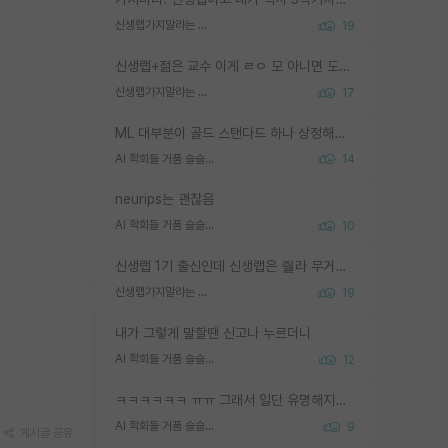
신생랩가지말라는 이유가 있었구나
19
신생랩+젊은 교수 이게 ㄹㅇ 모 아니면 도인듯.
신생랩가지말라는 이유가 있었구나
17
ML 대부분이 골드 스탠다드 하나 상정해놓고 (벤치마크 데이터셋이 여러 개면 여러 개 상정) 그거 얼마나 잘 맞추나 싸움임 가끔 번뜩이는 설계 철학을 보여주는 논문들도 있지만 대부분 그거 성적 얼마나 더 올리느라에 혈안이 되어 있는 측면이 잇음
AI 학회들 거품 슬슬 지적이 나오네요
14
neurips는 괜찮음
AI 학회들 거품 슬슬 지적이 나오네요
10
신생랩 1기 출신인데 신생랩은 줠라 무거운 바벨 같은거임. 들면 대박인데 못들면 깔려 죽음. 아무도 알려주지 않는 환경에서 자생해야하지만, 일단 살아남았다면 그 어떤 사람보다 악착같고 생존력 높은 사람으로 거듭날 수 있음
신생랩가지말라는 이유가 있었구나
19
내가 그렇게 말할땐 신고나 누르더니
AI 학회들 거품 슬슬 지적이 나오네요
12
ㅋㅋㅋㅋㅋㅋ ㅠㅠ 그래서 일단 유명해지는게 중요한거같습니다
AI 학회들 거품 슬슬 지적이 나오네요
9
게시글 공유