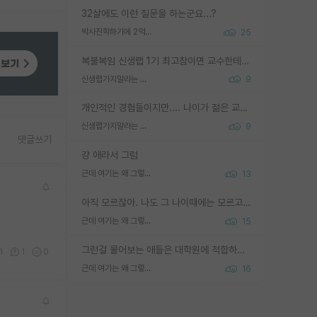
32살에도 이런 질문을 하는군요...?
박사진학하기에 2억은 괜찮은 (?) 정도의 경제력인가요
25
복불복임 신생랩 1기 최고참이면 교수한테 직접 지도받는 시간이 매우 많음 제대로 된 교수라면 말이지 그게 아니라면 그냥 넌 해방 불가능한 노예 1호에 감점쓰레기통이 되는거고
신생랩가지말라는 이유가 있었구나
9
개인적인 경험들이지만.... 나이가 젊은 교수일수록 꼰대라는 가면을 쓴 채로 무례함을 행동하는 경우가 거의 90% 정도였음. 나이가 어린데 다른 또래들과 달리 명예, 권력, 재력까지 얻었으니 세상 다 가진 기분이겠지. 오히러 나이 든 교수들이 행동과 말을 더 조심하시더라.
신생랩가지말라는 이유가 있었구나
9
댓글쓰기
걍 애라서 그럼
근데 여기는 왜 그렇게 SPK를 물어보는거임?
13
아직 모르잖아. 나도 그 나이때에는 모르고 평가 받고 안심하고 싶었어.
근데 여기는 왜 그렇게 SPK를 물어보는거임?
15
그런걸 물어보는 애들은 대학원에 적합하지 않다
1
1
0
근데 여기는 왜 그렇게 SPK를 물어보는거임?
16