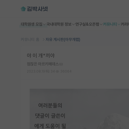
대학원생 모집
국내대학원 정보
연구실&오픈랩
커뮤니티
커리
커뮤니티 홈
자유 게시판(아무개랩)
야 이 개*끼야
점잖은 아르키메데스
2023.08.19
34
36064