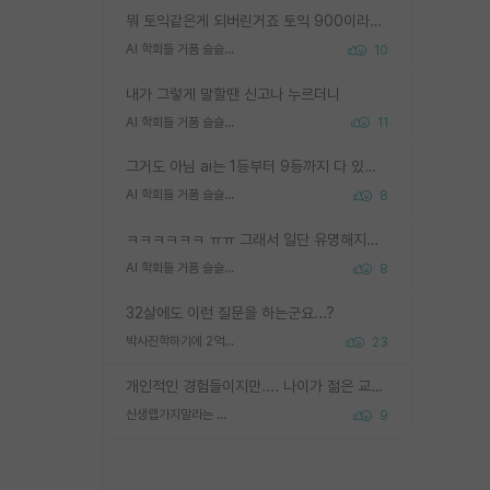
뭐 토익같은게 되버린거죠 토익 900이라고 영어잘하는건 아닙니다만 잘하는사람은 다 900을 넘는 그런
AI 학회들 거품 슬슬 지적이 나오네요
10
내가 그렇게 말할땐 신고나 누르더니
AI 학회들 거품 슬슬 지적이 나오네요
11
그거도 아님 ai는 1등부터 9등까지 다 있음 그거도 없는 사람은 뭐냐 교수가 그냥 못하게 한거 1등급도 교수가 막으면 안됨
AI 학회들 거품 슬슬 지적이 나오네요
8
ㅋㅋㅋㅋㅋㅋ ㅠㅠ 그래서 일단 유명해지는게 중요한거같습니다
AI 학회들 거품 슬슬 지적이 나오네요
8
32살에도 이런 질문을 하는군요...?
박사진학하기에 2억은 괜찮은 (?) 정도의 경제력인가요
23
개인적인 경험들이지만.... 나이가 젊은 교수일수록 꼰대라는 가면을 쓴 채로 무례함을 행동하는 경우가 거의 90% 정도였음. 나이가 어린데 다른 또래들과 달리 명예, 권력, 재력까지 얻었으니 세상 다 가진 기분이겠지. 오히러 나이 든 교수들이 행동과 말을 더 조심하시더라.
신생랩가지말라는 이유가 있었구나
9