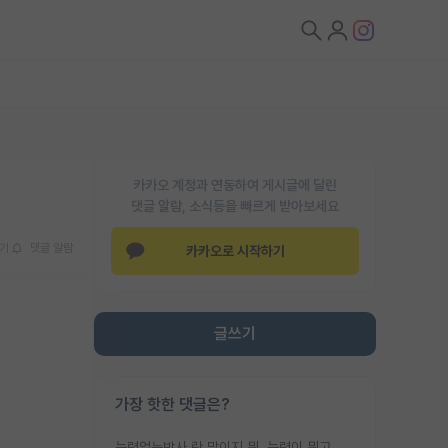
카카오 계정과 연동하여 게시글에 달린
댓글 알람, 소식등을 빠르게 받아보세요
기
댓글 알람
카카오로 시작하기
글쓰기
가장 핫한 댓글은?
능력없는박사 란 말이지 뭐. 능력이 뭐고 능력이 있다는게 뭔지는 사람마다 기준이 다르니까 얘기해봐야 서로 자기 기준만 얘기해서 논쟁이 끝이 안나고. 주위에서 능력있고 야심있는 신입생이 교수가 유의미한 피드백을 아예 안주면서 제대로된 과제에 참여해볼 기회도 제공하지 않고 잡일 뺑뺑이만 돌려서 맨날 단순작업만 하면서 밤새다가 눈빛이 점점 죽어가는걸 본 사람은 물박사는 교수탓이라고 하고, 교수는 이것저것 알려도 주고 기회도 주고 사수 동기 붙여주면서 어떻게든 끌고가려고 하는데 본인이 매일 뺀질거리면서 출근 하는둥마는둥 하다가 기껏 와서도 폰이나 쳐다보다가 실험 망치고 저녁약속있어서 먼저 가볼게요~ 하는걸 본 사람은 물박사는 본인탓이라고 함.