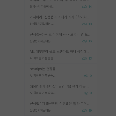
물박사의 기준이 뭐임?
14
가지마라. 신생랩이고 내가 석사 3학기차인데 최고참인데 나도 아무것도 모르는데 교수가 후배들 왜 논문 교육 안시키냐. 논문 왜 안 써오냐 닦달한다
신생랩가지말라는 이유가 있었구나
18
신생랩+젊은 교수 이게 ㄹㅇ 모 아니면 도인듯.
신생랩가지말라는 이유가 있었구나
16
ML 대부분이 골드 스탠다드 하나 상정해놓고 (벤치마크 데이터셋이 여러 개면 여러 개 상정) 그거 얼마나 잘 맞추나 싸움임 가끔 번뜩이는 설계 철학을 보여주는 논문들도 있지만 대부분 그거 성적 얼마나 더 올리느라에 혈안이 되어 있는 측면이 잇음
AI 학회들 거품 슬슬 지적이 나오네요
13
neurips는 괜찮음
AI 학회들 거품 슬슬 지적이 나오네요
9
open ai가 ai대장아님? 그럼 쟤가 하는 말이 다 맞겠네
AI 학회들 거품 슬슬 지적이 나오네요
8
신생랩 1기 출신인데 신생랩은 줠라 무거운 바벨 같은거임. 들면 대박인데 못들면 깔려 죽음. 아무도 알려주지 않는 환경에서 자생해야하지만, 일단 살아남았다면 그 어떤 사람보다 악착같고 생존력 높은 사람으로 거듭날 수 있음
신생랩가지말라는 이유가 있었구나
19