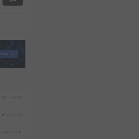
27
22055
15
23768
32
28438