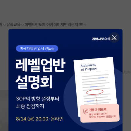
어
유학교육
이벤트
반도체 아카데미
재팬라운지 🌸
스크랩
신고하