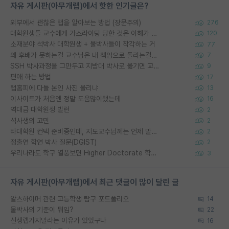
자유 게시판(아무개랩)에서 핫한 인기글은?
외부에서 괜찮은 랩을 알아보는 방법 (장문주의)
276
대학원생들 교수에게 가스라이팅 당한 것은 이해가 갑니다. 안타깝네요.
120
소재분야 석박사 대학원생 + 물박사들이 착각하는 거
77
왜 후배가 못하는걸 교수님은 내 책임으로 돌리는걸까요?
7
SSH 박사과정을 그만두고 지방대 박사로 옮기면 교수의 꿈은 끝일까요?
9
편애 하는 방법
17
랩홈피에 다들 본인 사진 올리냐
13
이사이트가 처음엔 정말 도움많이됐는데
16
역대급 대학원생 빌런
2
석사생의 고민
2
타대학원 컨텍 준비중인데, 지도교수님께는 언제 말씀드려야 할까요?
2
정출연 학연 박사 질문(DGIST)
2
우리나라도 학구 열풍보면 Higher Doctorate 학위가 필요하다고 봅니다.
3
자유 게시판(아무개랩)에서 최근 댓글이 많이 달린 글
알츠하이머 관련 고등학생 탐구 포트폴리오
14
물박사의 기준이 뭐임?
22
신생랩가지말라는 이유가 있었구나
16