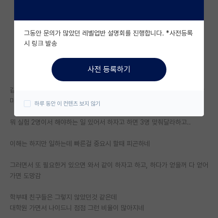
자유 게시판(아무개랩)
그동안 문의가 많았던 레벨업반 설명회를 진행합니다. *사전등록
미국 유학 게시판
시 링크 발송
미국 대학원 합격 후기 게시판
사전 등록하기
대학원생 모집 게시판
같이 과제 하는게 있어 요청을 하거나 톡으로 뭔가 물어보면, 답장을 2시간
대학원 합격 후기 게시판
마다 한번씩 보냄...
하루 동안 이 컨텐츠 보지 않기
연구실(PI) 홍보 게시판
뭐 실험 2명이서 해야하는 일 있어서 하자고 하면 3명 맞춰달라하고..
석박사 채용 정보 게시판
이해는 하지만 일하는데 빠른걸 중요시 할때 피곤하네
임용 정보 게시판
그러면서 또 필요한거 있으면 와서 같이 하자고 하고, 하다가 얻을꺼 다 얻어
학부 인턴 게시판
가면 도망감
취업 게시판
학부때 친구들은 그렇지 않았던것 같은데
대학원 가면서 나이드니 점점 그런 비율이 많아지네
임용 후기 게시판