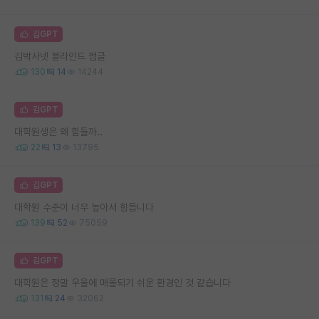
김GPT
김박사넷 블라인드 펌글
130
14
14244
김GPT
대학원생은 왜 힘들까..
22
13
13795
김GPT
대학원 수준이 너무 높아서 힘듭니다
139
52
75059
김GPT
대학원은 정말 우울에 매몰되기 쉬운 환경인 것 같습니다
131
24
32062