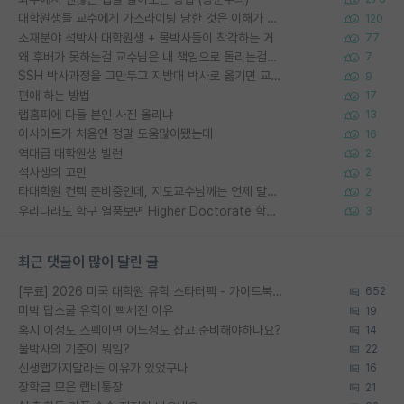
대학원생들 교수에게 가스라이팅 당한 것은 이해가 갑니다. 안타깝네요.
120
소재분야 석박사 대학원생 + 물박사들이 착각하는 거
77
왜 후배가 못하는걸 교수님은 내 책임으로 돌리는걸까요?
7
SSH 박사과정을 그만두고 지방대 박사로 옮기면 교수의 꿈은 끝일까요?
9
편애 하는 방법
17
랩홈피에 다들 본인 사진 올리냐
13
이사이트가 처음엔 정말 도움많이됐는데
16
역대급 대학원생 빌런
2
석사생의 고민
2
타대학원 컨텍 준비중인데, 지도교수님께는 언제 말씀드려야 할까요?
2
우리나라도 학구 열풍보면 Higher Doctorate 학위가 필요하다고 봅니다.
3
최근 댓글이 많이 달린 글
[무료] 2026 미국 대학원 유학 스타터팩 - 가이드북 & 합격자 컨택메일 템플릿
652
미박 탑스쿨 유학이 빡세진 이유
19
혹시 이정도 스펙이면 어느정도 잡고 준비해야하나요?
14
물박사의 기준이 뭐임?
22
신생랩가지말라는 이유가 있었구나
16
장학금 모은 랩비통장
21