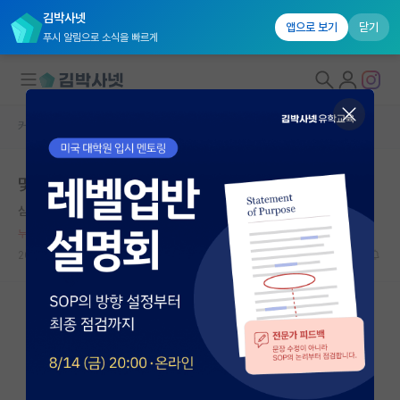
김박사넷
앱으로 보기
닫기
푸시 알림으로 소식을 빠르게
커뮤니티 홈
자유 게시판(아무개랩)
대학원생 모집
몇몇 여학생들은 협업같이하기 힘드네...
국내대학원 정보
심심한 마르셀 프루스트
*
연구실&오픈랩
누적 신고가 50개 이상인 사용자입니다.
커뮤니티
2024.08.13
32
15956
커뮤니티 홈
전체글보기
베스트 게시판
IF 명예의전당