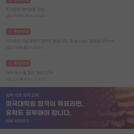
인과관계 영어표현 정리
352
26
81308
명예의전당
기다리던 저널측에서 연락이 왔습니다. 저 accept 되었습니다ㅠㅠ
174
52
67041
명예의전당
미국 박사 퀄 통과 했습니다ㅠ
232
43
32405