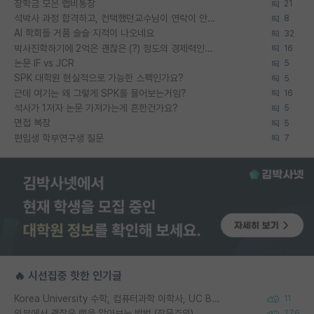
장학금 모은 랩비통장
21
석박사 과정 합격하고, 컨택했던교수님이 연락이 안됩니다...
8
AI 학회들 거품 슬슬 지적이 나오네요
32
박사진학하기에 2억은 괜찮은 (?) 정도의 경제력인가요
16
논문 IF vs JCR
5
SPK 대학원 현실적으로 가능한 스펙인가요?
5
근데 여기는 왜 그렇게 SPK를 물어보는거임?
16
석사가 1저자 논문 가져가는게 흔한건가요?
5
면접 복장
5
편입생 학부연구생 질문
7
🔥 시선집중 핫한 인기글
Korea University 수학, 컴퓨터과학 이학사, UC Berkeley 산업공학 대학원 공학박사가 되는 것은 쉽지 않겠죠?
11
외부에서 괜찮은 랩을 알아보는 방법 (장문주의)
276