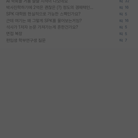
AI 학회들 거품 슬슬 지적이 나오네요
32
박사진학하기에 2억은 괜찮은 (?) 정도의 경제력인가요
16
SPK 대학원 현실적으로 가능한 스펙인가요?
5
근데 여기는 왜 그렇게 SPK를 물어보는거임?
16
석사가 1저자 논문 가져가는게 흔한건가요?
5
면접 복장
5
편입생 학부연구생 질문
7