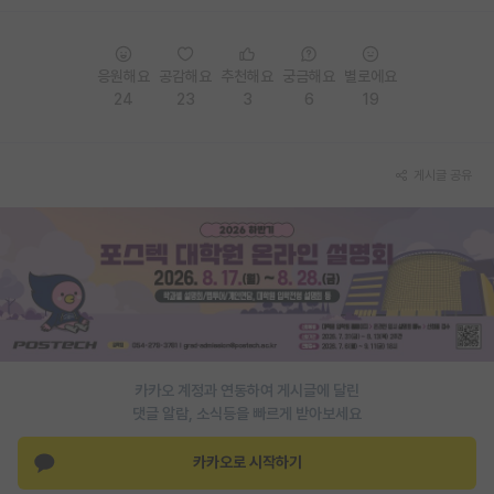
PI 전용 게시판
응원해요
공감해요
추천해요
궁금해요
별로에요
인문사회 계열 게시판
24
23
3
6
19
특수/전문대학원 게시판
반도체/AI 게시판
게시글 공유
장학금/장학생 게시판
학술 정보 게시판
홍보 게시판
커리어
유학교육
카카오 계정과 연동하여 게시글에 달린
댓글 알람, 소식등을 빠르게 받아보세요
이벤트
카카오로 시작하기
반도체 아카데미