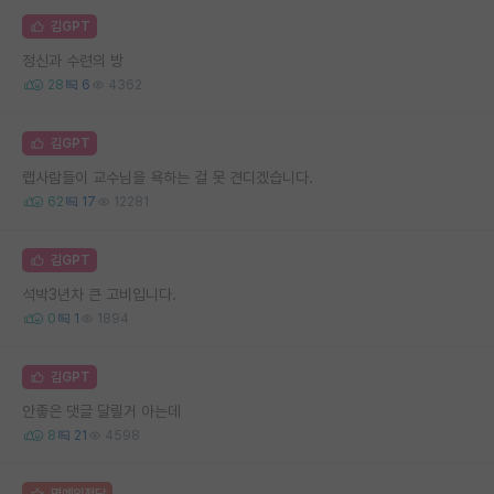
김GPT
정신과 수련의 방
28
6
4362
김GPT
랩사람들이 교수님을 욕하는 걸 못 견디겠습니다.
62
17
12281
김GPT
석박3년차 큰 고비입니다.
0
1
1894
김GPT
안좋은 댓글 달릴거 아는데
8
21
4598
명예의전당