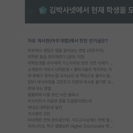
자유 게시판(아무개랩)에서 핫한 인기글은?
외부에서 괜찮은 랩을 알아보는 방법 (장문주의)
대학원 월급 정리해준다 (공대 기준)
대학원생들 교수에게 가스라이팅 당한 것은 이해가 갑니다. 안타깝네요.
소재분야 석박사 대학원생 + 물박사들이 착각하는 거
왜 후배가 못하는걸 교수님은 내 책임으로 돌리는걸까요?
SSH 박사과정을 그만두고 지방대 박사로 옮기면 교수의 꿈은 끝일까요?
편애 하는 방법
랩홈피에 다들 본인 사진 올리냐
이사이트가 처음엔 정말 도움많이됐는데
역대급 대학원생 빌런
석사생의 고민
타대학원 컨텍 준비중인데, 지도교수님께는 언제 말씀드려야 할까요?
우리나라도 학구 열풍보면 Higher Doctorate 학위가 필요하다고 봅니다.