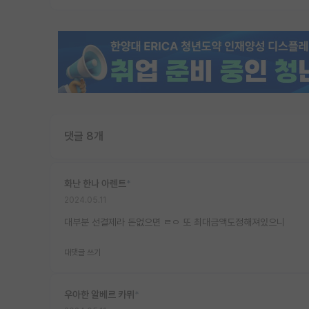
댓글 8개
화난 한나 아렌트
*
2024.05.11
대부분 선결제라 돈없으면 ㄹㅇ 또 최대금액도정해져있으니
대댓글 쓰기
우아한 알베르 카뮈
*