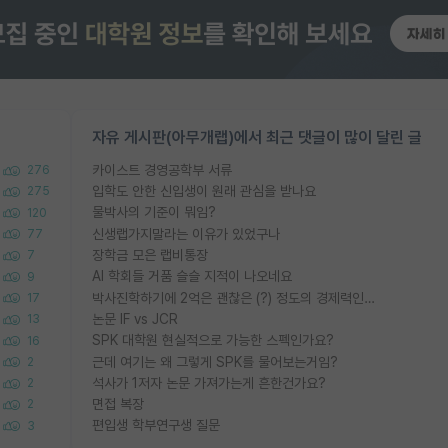
자유 게시판(아무개랩)에서 최근 댓글이 많이 달린 글
카이스트 경영공학부 서류
276
입학도 안한 신입생이 원래 관심을 받나요
275
물박사의 기준이 뭐임?
120
신생랩가지말라는 이유가 있었구나
77
장학금 모은 랩비통장
7
AI 학회들 거품 슬슬 지적이 나오네요
9
박사진학하기에 2억은 괜찮은 (?) 정도의 경제력인가요
17
논문 IF vs JCR
13
SPK 대학원 현실적으로 가능한 스펙인가요?
16
근데 여기는 왜 그렇게 SPK를 물어보는거임?
2
석사가 1저자 논문 가져가는게 흔한건가요?
2
면접 복장
2
편입생 학부연구생 질문
3