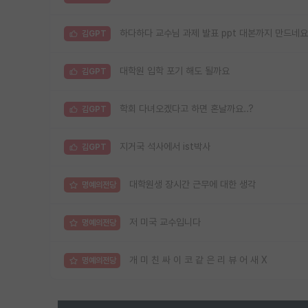
하다하다 교수님 과제 발표 ppt 대본까지 만드네요
김GPT
대학원 입학 포기 해도 될까요
김GPT
학회 다녀오겠다고 하면 혼날까요..?
김GPT
지거국 석사에서 ist박사
김GPT
대학원생 장시간 근무에 대한 생각
명예의전당
저 미국 교수입니다
명예의전당
개 미 친 싸 이 코 같 은 리 뷰 어 새 X
명예의전당