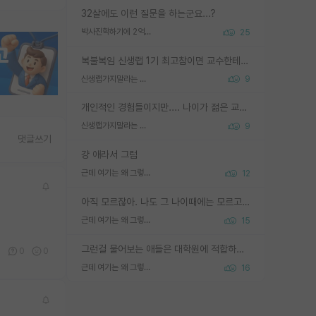
32살에도 이런 질문을 하는군요...?
박사진학하기에 2억은 괜찮은 (?) 정도의 경제력인가요
25
복불복임 신생랩 1기 최고참이면 교수한테 직접 지도받는 시간이 매우 많음 제대로 된 교수라면 말이지 그게 아니라면 그냥 넌 해방 불가능한 노예 1호에 감점쓰레기통이 되는거고
신생랩가지말라는 이유가 있었구나
9
개인적인 경험들이지만.... 나이가 젊은 교수일수록 꼰대라는 가면을 쓴 채로 무례함을 행동하는 경우가 거의 90% 정도였음. 나이가 어린데 다른 또래들과 달리 명예, 권력, 재력까지 얻었으니 세상 다 가진 기분이겠지. 오히러 나이 든 교수들이 행동과 말을 더 조심하시더라.
신생랩가지말라는 이유가 있었구나
9
댓글쓰기
걍 애라서 그럼
근데 여기는 왜 그렇게 SPK를 물어보는거임?
12
아직 모르잖아. 나도 그 나이때에는 모르고 평가 받고 안심하고 싶었어.
근데 여기는 왜 그렇게 SPK를 물어보는거임?
15
그런걸 물어보는 애들은 대학원에 적합하지 않다
1
0
0
근데 여기는 왜 그렇게 SPK를 물어보는거임?
16