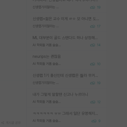
신생랩가지말라는 이유가 있었구나
19
신생랩+젊은 교수 이게 ㄹㅇ 모 아니면 도인듯.
신생랩가지말라는 이유가 있었구나
17
ML 대부분이 골드 스탠다드 하나 상정해놓고 (벤치마크 데이터셋이 여러 개면 여러 개 상정) 그거 얼마나 잘 맞추나 싸움임 가끔 번뜩이는 설계 철학을 보여주는 논문들도 있지만 대부분 그거 성적 얼마나 더 올리느라에 혈안이 되어 있는 측면이 잇음
AI 학회들 거품 슬슬 지적이 나오네요
14
neurips는 괜찮음
AI 학회들 거품 슬슬 지적이 나오네요
10
신생랩 1기 출신인데 신생랩은 줠라 무거운 바벨 같은거임. 들면 대박인데 못들면 깔려 죽음. 아무도 알려주지 않는 환경에서 자생해야하지만, 일단 살아남았다면 그 어떤 사람보다 악착같고 생존력 높은 사람으로 거듭날 수 있음
신생랩가지말라는 이유가 있었구나
19
내가 그렇게 말할땐 신고나 누르더니
AI 학회들 거품 슬슬 지적이 나오네요
12
ㅋㅋㅋㅋㅋㅋ ㅠㅠ 그래서 일단 유명해지는게 중요한거같습니다
AI 학회들 거품 슬슬 지적이 나오네요
9
게시글 공유