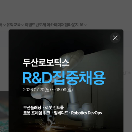
어
유학교육
이벤트
반도체 아카데미
재팬라운지 🌸
스크랩
신고하