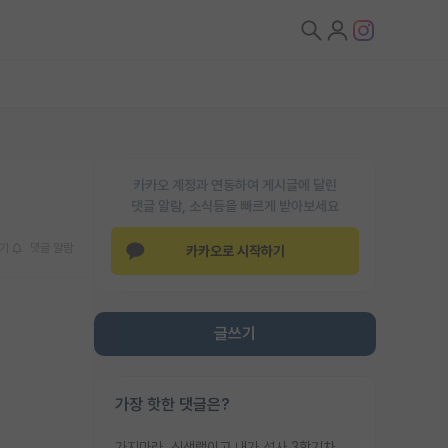
카카오 계정과 연동하여 게시글에 달린
댓글 알람, 소식등을 빠르게 받아보세요
기
댓글 알람
카카오로 시작하기
글쓰기
가장 핫한 댓글은?
가지마라. 신생랩이고 내가 석사 3학기차인데 최고참인데 나도 아무것도 모르는데 교수가 후배들 왜 논문 교육 안시키냐. 논문 왜 안 써오냐 닦달한다