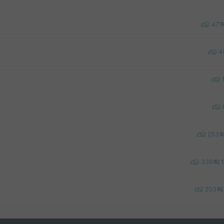
47
4
253
339
203