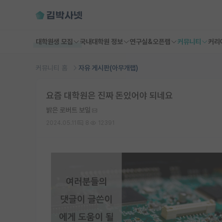
대학원생 모집
국내대학원 정보
연구실&오픈랩
커뮤니티
커리
커뮤니티 홈
자유 게시판(아무개랩)
요즘 대학원은 진짜 돈있어야 되네요
밝은 로버트 보일
2024.05.11
8
12391