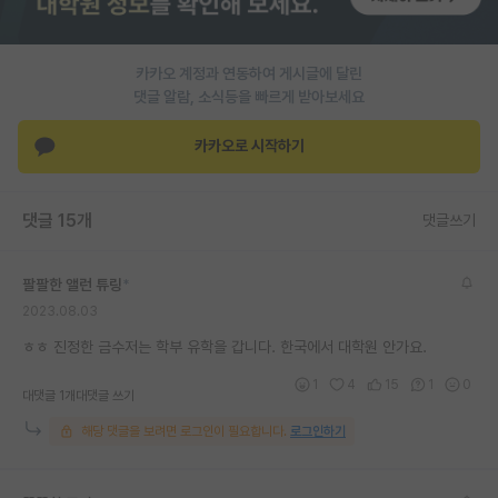
PI 전용 게시판
카카오 계정과 연동하여 게시글에 달린
인문사회 계열 게시판
댓글 알람, 소식등을 빠르게 받아보세요
특수/전문대학원 게시판
카카오로 시작하기
반도체/AI 게시판
장학금/장학생 게시판
댓글 15개
댓글쓰기
학술 정보 게시판
팔팔한 앨런 튜링
*
홍보 게시판
2023.08.03
커리어
ㅎㅎ 진정한 금수저는 학부 유학을 갑니다. 한국에서 대학원 안가요.
1
4
15
1
0
유학교육
대댓글 1개
대댓글 쓰기
해당 댓글을 보려면 로그인이 필요합니다.
로그인하기
이벤트
반도체 아카데미