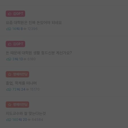
김GPT
요즘 대학원은 진짜 돈있어야 되네요
14
8
12396
김GPT
돈 때문에 대학원 생활 힘드신분 계신가요?
3
13
6180
명예의전당
졸업, 학계를 떠나며
72
24
15170
명예의전당
지도교수와 잘 맞는다는것
140
20
64584