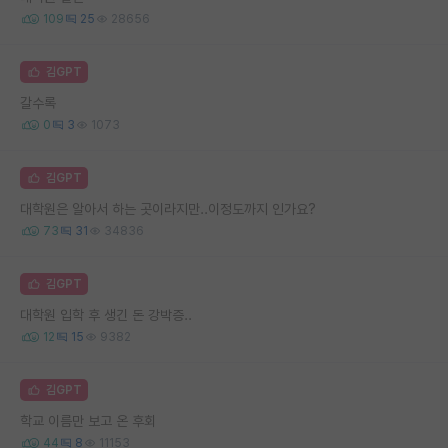
109
25
28656
김GPT
갈수록
0
3
1073
김GPT
대학원은 알아서 하는 곳이라지만..이정도까지 인가요?
73
31
34836
김GPT
대학원 입학 후 생긴 돈 강박증..
12
15
9382
김GPT
학교 이름만 보고 온 후회
44
8
11153