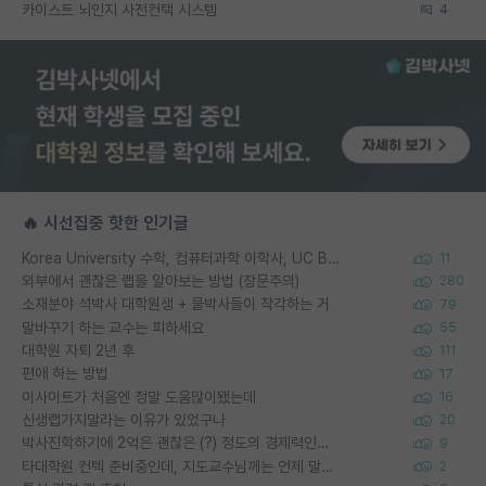
카이스트 뇌인지 사전컨택 시스템
4
🔥 시선집중 핫한 인기글
Korea University 수학, 컴퓨터과학 이학사, UC Berkeley 산업공학 대학원 공학박사가 되는 것은 쉽지 않겠죠?
11
외부에서 괜찮은 랩을 알아보는 방법 (장문주의)
280
소재분야 석박사 대학원생 + 물박사들이 착각하는 거
79
말바꾸기 하는 교수는 피하세요
55
대학원 자퇴 2년 후
111
편애 하는 방법
17
이사이트가 처음엔 정말 도움많이됐는데
16
신생랩가지말라는 이유가 있었구나
20
박사진학하기에 2억은 괜찮은 (?) 정도의 경제력인가요
9
타대학원 컨텍 준비중인데, 지도교수님께는 언제 말씀드려야 할까요?
2