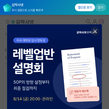
김박사넷
앱으로 보기
닫기
푸시 알림으로 소식을 빠르게
커뮤니티 홈
자유 게시판(아무개랩)
대학원생 모집
대학원에 은근 금수저들 많은거같음
국내대학원 정보
산만한 에이다 러브레이스
연구실&오픈랩
2023.08.03
15
11785
커뮤니티
커뮤니티 홈
전체글보기
베스트 게시판
IF 명예의전당