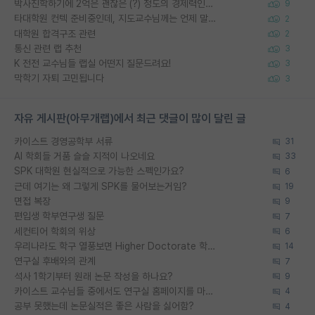
박사진학하기에 2억은 괜찮은 (?) 정도의 경제력인가요
9
타대학원 컨텍 준비중인데, 지도교수님께는 언제 말씀드려야 할까요?
2
대학원 합격구조 관련
2
통신 관련 랩 추천
3
K 전전 교수님들 랩실 어떤지 질문드려요!
3
막학기 자퇴 고민됩니다
3
자유 게시판(아무개랩)에서 최근 댓글이 많이 달린 글
카이스트 경영공학부 서류
31
AI 학회들 거품 슬슬 지적이 나오네요
33
SPK 대학원 현실적으로 가능한 스펙인가요?
6
근데 여기는 왜 그렇게 SPK를 물어보는거임?
19
면접 복장
9
편입생 학부연구생 질문
7
세컨티어 학회의 위상
6
우리나라도 학구 열풍보면 Higher Doctorate 학위가 필요하다고 봅니다.
14
연구실 후배와의 관계
7
석사 1학기부터 원래 논문 작성을 하나요?
9
카이스트 교수님들 중에서도 연구실 홈페이지를 마련 안 하신 분들이 계시던데
4
공부 못했는데 논문실적은 좋은 사람을 싫어함?
4