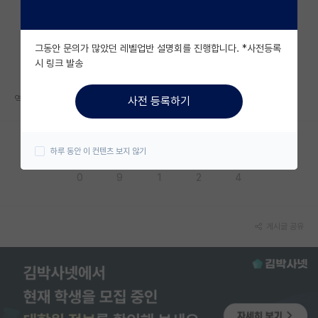
자유 게시판(아무개랩)
그동안 문의가 많았던 레벨업반 설명회를 진행합니다. *사전등록
미국 유학 게시판
시 링크 발송
미국 대학원 합격 후기 게시판
역시 공부하려면 돈이 필요한가
사전 등록하기
대학원생 모집 게시판
대학원 합격 후기 게시판
하루 동안 이 컨텐츠 보지 않기
응원해요
공감해요
추천해요
궁금해요
별로에요
연구실(PI) 홍보 게시판
0
9
1
2
4
석박사 채용 정보 게시판
임용 정보 게시판
게시글 공유
학부 인턴 게시판
취업 게시판
임용 후기 게시판