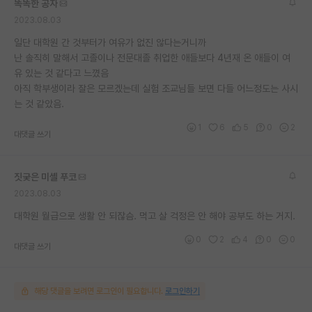
똑똑한 공자
재팬라운지 🌸
2023.08.03
일단 대학원 간 것부터가 여유가 없진 않다는거니까
난 솔직히 말해서 고졸이나 전문대졸 취업한 애들보다 4년재 온 애들이 여
유 있는 것 같다고 느꼈음
아직 학부생이라 잘은 모르겠는데 실험 조교님들 보면 다들 어느정도는 사시
는 것 같았음.
1
6
5
0
2
대댓글 쓰기
짓궂은 미셸 푸코
2023.08.03
대학원 월급으로 생활 안 되잖슴. 먹고 살 걱정은 안 해야 공부도 하는 거지.
0
2
4
0
0
대댓글 쓰기
해당 댓글을 보려면 로그인이 필요합니다.
로그인하기