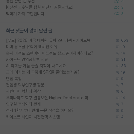
통신 관련 랩 추천
3
K 전전 교수님들 랩실 어떤지 질문드려요!
3
막학기 자퇴 고민됩니다
3
최근 댓글이 많이 달린 글
[무료] 2026 미국 대학원 유학 스타터팩 - 가이드북 & 합격자 컨택메일 템플릿
653
미박 탑스쿨 유학이 빡세진 이유
19
혹시 이정도 스펙이면 어느정도 잡고 준비해야하나요?
14
카이스트 경영공학부 서류
31
AI 학회들 거품 슬슬 지적이 나오네요
33
근데 여기는 왜 그렇게 SPK를 물어보는거임?
19
면접 복장
9
편입생 학부연구생 질문
7
세컨티어 학회의 위상
6
우리나라도 학구 열풍보면 Higher Doctorate 학위가 필요하다고 봅니다.
14
연구실 후배와의 관계
7
석사 1학기부터 원래 논문 작성을 하나요?
9
카이스트 뇌인지 사전컨택 시스템
4