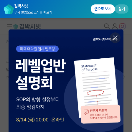
김박사넷
앱으로 보기
닫기
푸시 알림으로 소식을 빠르게
커뮤니티 홈
자유 게시판(아무개랩)
대학원생 모집
근데 대학원생이 돈 밝히는 게 뭐가 문제지
국내대학원 정보
털털한 쇠렌 키르케고르
연구실&오픈랩
2024.04.01
21
6591
커뮤니티
커뮤니티 홈
전체글보기
베스트 게시판
IF 명예의전당