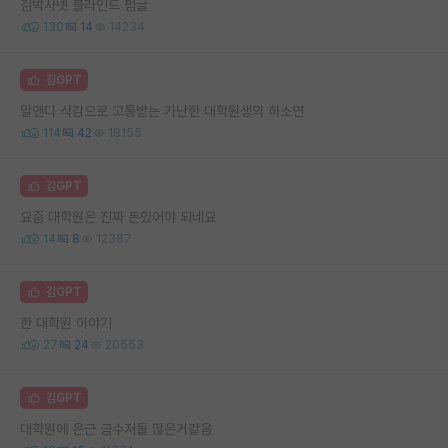
김박사넷 블라인드 펌글
130
14
14234
김GPT
알앤디 삭감으로 고통받는 가난한 대학원생의 하소연
114
42
18155
김GPT
요즘 대학원은 진짜 돈있어야 되네요
14
8
12387
김GPT
한 대학원 이야기
27
24
20553
김GPT
대학원에 은근 금수저들 많은거같음