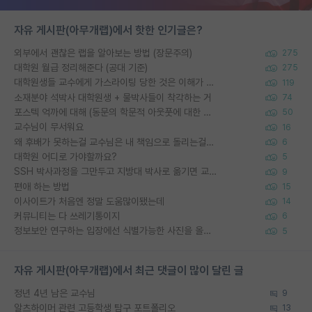
자유 게시판(아무개랩)에서 핫한 인기글은?
외부에서 괜찮은 랩을 알아보는 방법 (장문주의)
275
대학원 월급 정리해준다 (공대 기준)
275
대학원생들 교수에게 가스라이팅 당한 것은 이해가 갑니다. 안타깝네요.
119
소재분야 석박사 대학원생 + 물박사들이 착각하는 거
74
포스텍 억까에 대해 (동문의 학문적 아웃풋에 대한 반박)
50
교수님이 무서워요
16
왜 후배가 못하는걸 교수님은 내 책임으로 돌리는걸까요?
6
대학원 어디로 가야할까요?
5
SSH 박사과정을 그만두고 지방대 박사로 옮기면 교수의 꿈은 끝일까요?
9
편애 하는 방법
15
이사이트가 처음엔 정말 도움많이됐는데
14
커뮤니티는 다 쓰레기통이지
6
정보보안 연구하는 입장에선 식별가능한 사진을 올리는건 비추이긴함
5
자유 게시판(아무개랩)에서 최근 댓글이 많이 달린 글
정년 4년 남은 교수님
9
알츠하이머 관련 고등학생 탐구 포트폴리오
13