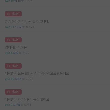
16
15
11774
김GPT
슬슬 놓아줄 때가 된 것 같습니다.
76
10
18426
김GPT
경제적인 어려움
6
9
4130
김GPT
대학원 각오는 했지만 진짜 정신적으로 힘드네요
40
14
7901
김GPT
대학원이 가고싶은데 돈이 없어요
9
25
9281