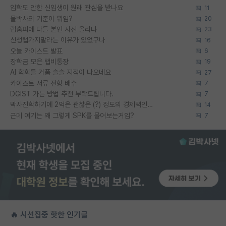
입학도 안한 신입생이 원래 관심을 받나요
11
물박사의 기준이 뭐임?
20
랩홈피에 다들 본인 사진 올리냐
23
신생랩가지말라는 이유가 있었구나
16
오늘 카이스트 발표
6
장학금 모은 랩비통장
19
AI 학회들 거품 슬슬 지적이 나오네요
27
카이스트 서류 전형 배수
7
DGIST 가는 방법 추천 부탁드립니다.
7
박사진학하기에 2억은 괜찮은 (?) 정도의 경제력인가요
14
근데 여기는 왜 그렇게 SPK를 물어보는거임?
7
🔥 시선집중 핫한 인기글