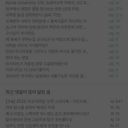
Korea University 수학, 컴퓨터과학 이학사, UC Berkeley 산업공학 대학원 공학박사가 되는 것은 쉽지 않겠죠?
10
외부에서 괜찮은 랩을 알아보는 방법 (장문주의)
275
대학원 월급 정리해준다 (공대 기준)
275
소재분야 석박사 대학원생 + 물박사들이 착각하는 거
74
포스텍 억까에 대해 (동문의 학문적 아웃풋에 대한 반박)
50
교수님이 무서워요
16
왜 후배가 못하는걸 교수님은 내 책임으로 돌리는걸까요?
6
대학원 어디로 가야할까요?
5
SSH 박사과정을 그만두고 지방대 박사로 옮기면 교수의 꿈은 끝일까요?
9
편애 하는 방법
15
이사이트가 처음엔 정말 도움많이됐는데
14
커뮤니티는 다 쓰레기통이지
6
정보보안 연구하는 입장에선 식별가능한 사진을 올리는건 비추이긴함
5
최근 댓글이 많이 달린 글
[무료] 2026 미국 대학원 유학 스타터팩 - 가이드북 & 합격자 컨택메일 템플릿
647
미박 탑스쿨 유학이 빡세진 이유
19
혹시 이정도 스펙이면 어느정도 잡고 준비해야하나요?
14
알츠하이머 관련 고등학생 탐구 포트폴리오
13
입학도 안한 신입생이 원래 관심을 받나요
11