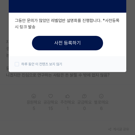
자유 게시판(아무개랩)
그동안 문의가 많았던 레벨업반 설명회를 진행합니다. *사전등록
미국 유학 게시판
시 링크 발송
미국 대학원 합격 후기 게시판
자취하는데 드는 비용
사전 등록하기
대학원생 모집 게시판
생활비
논문 게재료 (지원 안되는 곳 많음)
대학원 합격 후기 게시판
하루 동안 이 컨텐츠 보지 않기
등등 돈 들 부분이 한 두가지가 아닌데, 돈 밝힌다고 다 진심 연구자들은 아
연구실(PI) 홍보 게시판
니겠지만 진심으로 연구하는 사람은 돈 밝힐 수 밖에 없지 않음?
석박사 채용 정보 게시판
임용 정보 게시판
응원해요
공감해요
추천해요
궁금해요
별로에요
학부 인턴 게시판
5
15
1
0
6
취업 게시판
게시글 공유
임용 후기 게시판