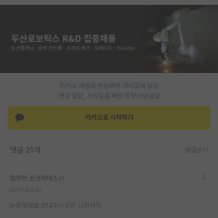
PI 전용 게시판
인문사회 계열 게시판
특수/전문대학원 게시판
반도체/AI 게시판
카카오 계정과 연동하여 게시글에 달린
장학금/장학생 게시판
댓글 알람, 소식등을 빠르게 받아보세요
학술 정보 게시판
카카오로 시작하기
홍보 게시판
댓글 21개
댓글쓰기
커리어
유학교육
침착한 소크라테스
이벤트
2024.04.01
논문게재료 안내주는곳은 나와야지
반도체 아카데미