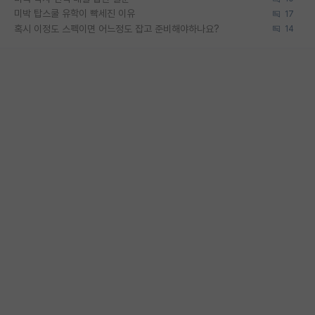
미박 탑스쿨 유학이 빡세진 이유
17
혹시 이정도 스펙이면 어느정도 잡고 준비해야하나요?
14