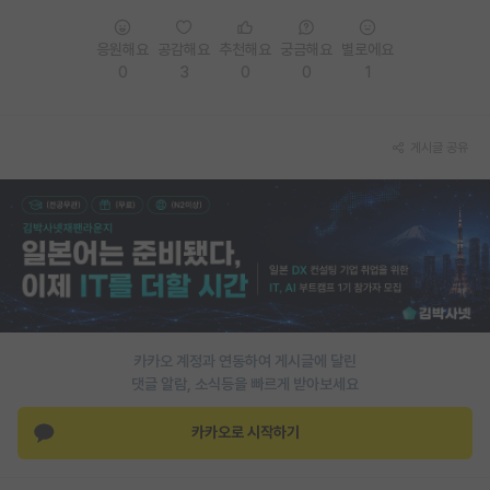
PI 전용 게시판
응원해요
공감해요
추천해요
궁금해요
별로에요
0
3
0
0
1
인문사회 계열 게시판
특수/전문대학원 게시판
게시글 공유
반도체/AI 게시판
장학금/장학생 게시판
학술 정보 게시판
홍보 게시판
커리어
카카오 계정과 연동하여 게시글에 달린
유학교육
댓글 알람, 소식등을 빠르게 받아보세요
이벤트
카카오로 시작하기
반도체 아카데미