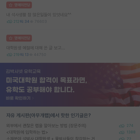
명예의전당
내 석사생활 참 많은일들이 있엇네요^^
212
34
76603
명예의전당
대학원생 예절에 대해 쓴 글 보고...
219
13
44750
자유 게시판(아무개랩)에서 핫한 인기글은?
외부에서 괜찮은 랩을 알아보는 방법 (장문주의)
274
<대학원에 입학하는 법>
1388
소재분야 석박사 대학원생 + 물박사들이 착각하는 거
72