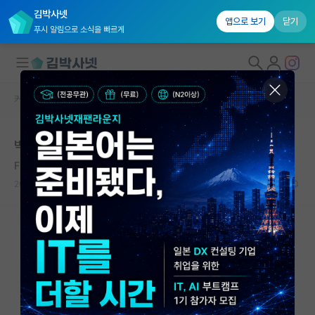
김박사넷
앱으로 보기
닫기
푸시 알림으로 소식을 빠르게
커뮤니티 홈
자유 게시판(아무개랩)
대학원생 모집
박사과정 실적
국내대학원 정보
Francis Ysidro Edgeworth
연구실&오픈랩
2020.11.25
4
8936
커뮤니티
커뮤니티 홈
전체글보기
베스트 게시판
IF 명예의전당