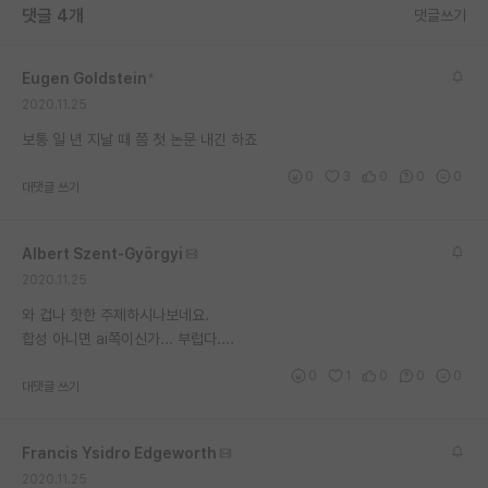
댓글 4개
댓글쓰기
재팬라운지 🌸
Eugen Goldstein
*
2020.11.25
보통 일 년 지날 때 쯤 첫 논문 내긴 하죠
0
3
0
0
0
대댓글 쓰기
Albert Szent-Györgyi
2020.11.25
와 겁나 핫한 주제하시나보네요.
합성 아니면 ai쪽이신가... 부럽다....
0
1
0
0
0
대댓글 쓰기
Francis Ysidro Edgeworth
2020.11.25