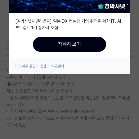
자유 게시판(아무개랩)
[김박사넷재팬라운지] 일본 DX 컨설팅 기업 취업을 위한 IT, AI
미국 유학 게시판
부트캠프 1기 참가자 모집
미국 대학원 합격 후기 게시판
서성한 대학원 엇학기로 막 시작한 1기 새내기입니다.
자세히 보기
대학원생 모집 게시판
박사과정 생각이 있어 졸업까지 아직 시간이 있다고 하지만
코로나 때문에 실험 분석이며, 실험 관련된 일정에 차질이 생겨 첫 학기가 마
대학원 합격 후기 게시판
무리 되고 있는 와중에 시간이 너무 빨리 간거 같아서 불안하네요...
하루 동안 이 컨텐츠 보지 않기
사수가 박사과정 졸업을 앞두고있는데
연구실(PI) 홍보 게시판
논문실적이 1저자 10개 공저자 6개
대부분 팩터 10 이상 논문 들이 즐비한데
석박사 채용 정보 게시판
저는 첫 논문도 까마득해 보이는 와중에
보통 박사과정 하면 이정도 논문을 쓰고 졸업을 하는건지 벌써부터 조바심이
임용 정보 게시판
느껴지네요...
학부 인턴 게시판
다른 대학원 선배님들은 보통 첫 논문 언제 나왔는지?
그리고 보통 혹은 평균적으로 박사과정이면 몇개 논문 쓰고 졸업 하시는지
취업 게시판
궁금하네요.
임용 후기 게시판