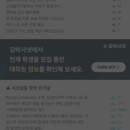
21
신생랩가지말라는 이유가 있었구나
10
장학금 모은 랩비통장
10
AI 학회들 거품 슬슬 지적이 나오네요
12
카이스트 서류 전형 배수
7
DGIST 가는 방법 추천 부탁드립니다.
7
🔥 시선집중 핫한 인기글
Korea University 수학, 컴퓨터과학 이학사, UC Berkeley 산업공학 대학원 공학박사가 되는 것은 쉽지 않겠죠?
9
외부에서 괜찮은 랩을 알아보는 방법 (장문주의)
274
<대학원에 입학하는 법>
1388
소재분야 석박사 대학원생 + 물박사들이 착각하는 거
72
포스텍 억까에 대해 (동문의 학문적 아웃풋에 대한 반박)
50
AI 탑컨퍼 순위에 대해..
27