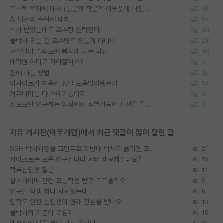
포스텍 억까에 대해 (동문의 학문적 아웃풋에 대한 반박)
50
AI 탑컨퍼 순위에 대해..
27
석사 받았는데도 교수랑 연락한다.
43
물박사 되는 건 교수탓도 있는거 아니냐
28
교수님이 슬럼프에 빠지게 되는 과정
40
대학원 어디로 가야할까요?
5
편애 하는 방법
12
이사이트가 처음엔 정말 도움많이됐는데
13
커뮤니티는 다 쓰레기통이지
5
정보보안 연구하는 입장에선 식별가능한 사진을 올리는건 비추이긴함
5
자유 게시판(아무개랩)에서 최근 댓글이 많이 달린 글
SSH 박사과정을 그만두고 지방대 박사로 옮기면 교수의 꿈은 끝일까요?
21
카이스트는 모든 연구실마다 서버 제공해주나요?
15
학부신입생 질문
12
알츠하이머 관련 고등학생 탐구 포트폴리오
9
연구실 학생 하나 자퇴했는데
8
입학도 안한 신입생이 원래 관심을 받나요
10
물박사의 기준이 뭐임?
15
랩홈피에 다들 본인 사진 올리냐