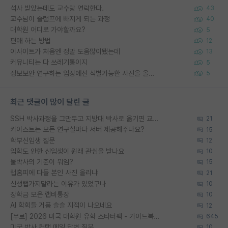
석사 받았는데도 교수랑 연락한다.
43
교수님이 슬럼프에 빠지게 되는 과정
40
대학원 어디로 가야할까요?
5
편애 하는 방법
12
이사이트가 처음엔 정말 도움많이됐는데
13
커뮤니티는 다 쓰레기통이지
5
정보보안 연구하는 입장에선 식별가능한 사진을 올리는건 비추이긴함
5
최근 댓글이 많이 달린 글
SSH 박사과정을 그만두고 지방대 박사로 옮기면 교수의 꿈은 끝일까요?
21
카이스트는 모든 연구실마다 서버 제공해주나요?
15
학부신입생 질문
12
입학도 안한 신입생이 원래 관심을 받나요
10
물박사의 기준이 뭐임?
15
랩홈피에 다들 본인 사진 올리냐
21
신생랩가지말라는 이유가 있었구나
10
장학금 모은 랩비통장
10
AI 학회들 거품 슬슬 지적이 나오네요
12
[무료] 2026 미국 대학원 유학 스타터팩 - 가이드북 & 합격자 컨택메일 템플릿
645
미국 박사 컨택 메일 답변 질문
10