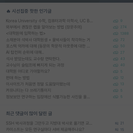
🔥 시선집중 핫한 인기글
Korea University 수학, 컴퓨터과학 이학사, UC Berkeley 산업공학 대학원 공학박사가 되는 것은 쉽지 않겠죠?
9
외부에서 괜찮은 랩을 알아보는 방법 (장문주의)
274
<대학원에 입학하는 법>
1388
소재분야 석박사 대학원생 + 물박사들이 착각하는 거
72
포스텍 억까에 대해 (동문의 학문적 아웃풋에 대한 반박)
50
AI 탑컨퍼 순위에 대해..
27
석사 받았는데도 교수랑 연락한다.
43
교수님이 슬럼프에 빠지게 되는 과정
40
대학원 어디로 가야할까요?
5
편애 하는 방법
12
이사이트가 처음엔 정말 도움많이됐는데
13
커뮤니티는 다 쓰레기통이지
5
정보보안 연구하는 입장에선 식별가능한 사진을 올리는건 비추이긴함
5
최근 댓글이 많이 달린 글
SSH 박사과정을 그만두고 지방대 박사로 옮기면 교수의 꿈은 끝일까요?
21
카이스트는 모든 연구실마다 서버 제공해주나요?
15