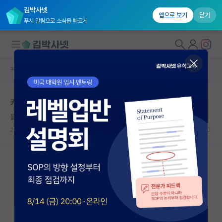
김박사넷
앱으로 보기
닫기
푸시 알림으로 소식을 빠르게
커뮤니티 홈
자유 게시판(아무개랩)
대학원생 모집
카이스트 EPSS
국내대학원 정보
울적한 피타고라스
연구실&오픈랩
2026.05.15
16
2325
커뮤니티
커뮤니티 홈
전체글보기
베스트 게시판
IF 명예의전당