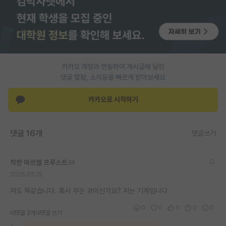
PI 전용 게시판
인문사회 계열 게시판
특수/전문대학원 게시판
카카오 계정과 연동하여 게시글에 달린
반도체/AI 게시판
댓글 알람, 소식등을 빠르게 받아보세요
장학금/장학생 게시판
카카오로 시작하기
학술 정보 게시판
댓글 16개
댓글쓰기
홍보 게시판
커리어
착한 마르셀 프루스트
2026.05.15
유학교육
저도 똑같습니다. 혹시 무슨 과이신가요? 저는 기계입니다
이벤트
0
0
0
0
0
대댓글 2개
대댓글 쓰기
반도체 아카데미