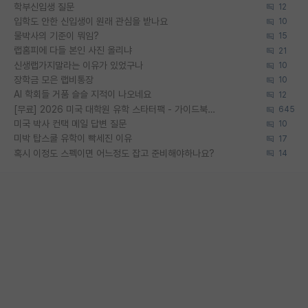
학부신입생 질문
12
입학도 안한 신입생이 원래 관심을 받나요
10
물박사의 기준이 뭐임?
15
랩홈피에 다들 본인 사진 올리냐
21
신생랩가지말라는 이유가 있었구나
10
장학금 모은 랩비통장
10
AI 학회들 거품 슬슬 지적이 나오네요
12
[무료] 2026 미국 대학원 유학 스타터팩 - 가이드북 & 합격자 컨택메일 템플릿
645
미국 박사 컨택 메일 답변 질문
10
미박 탑스쿨 유학이 빡세진 이유
17
혹시 이정도 스펙이면 어느정도 잡고 준비해야하나요?
14