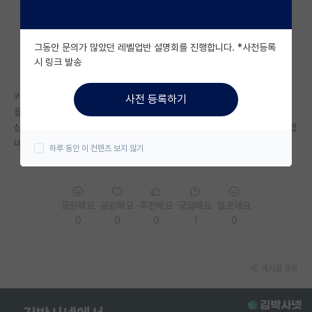
자유 게시판(아무개랩)
그동안 문의가 많았던 레벨업반 설명회를 진행합니다. *사전등록
미국 유학 게시판
시 링크 발송
미국 대학원 합격 후기 게시판
카이스트 1차 서류는 합격했는데, EPSS 1차 합격 메일은 아직 안 온 거 맞
사전 등록하기
대학원생 모집 게시판
을까요?
삼성에서 1차 떨어진 건지, 아직 기업 측에서 메일을 안 보낸 건지 잘 모르겠
대학원 합격 후기 게시판
네요
하루 동안 이 컨텐츠 보지 않기
연구실(PI) 홍보 게시판
석박사 채용 정보 게시판
응원해요
공감해요
추천해요
궁금해요
별로에요
0
0
0
1
0
임용 정보 게시판
학부 인턴 게시판
게시글 공유
취업 게시판
임용 후기 게시판