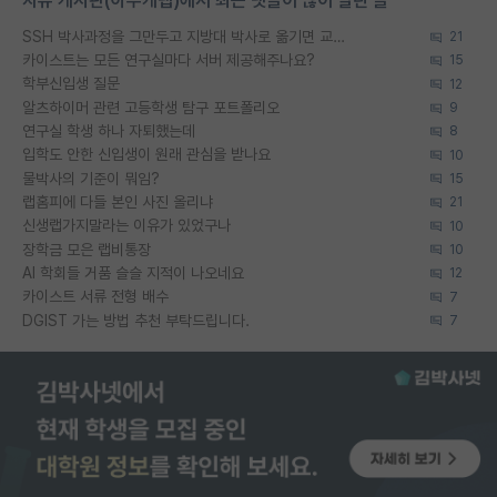
자유 게시판(아무개랩)에서 최근 댓글이 많이 달린 글
SSH 박사과정을 그만두고 지방대 박사로 옮기면 교수의 꿈은 끝일까요?
21
카이스트는 모든 연구실마다 서버 제공해주나요?
15
학부신입생 질문
12
알츠하이머 관련 고등학생 탐구 포트폴리오
9
연구실 학생 하나 자퇴했는데
8
입학도 안한 신입생이 원래 관심을 받나요
10
물박사의 기준이 뭐임?
15
랩홈피에 다들 본인 사진 올리냐
21
신생랩가지말라는 이유가 있었구나
10
장학금 모은 랩비통장
10
AI 학회들 거품 슬슬 지적이 나오네요
12
카이스트 서류 전형 배수
7
DGIST 가는 방법 추천 부탁드립니다.
7