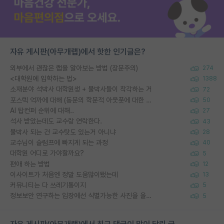
자유 게시판(아무개랩)에서 핫한 인기글은?
외부에서 괜찮은 랩을 알아보는 방법 (장문주의)
274
<대학원에 입학하는 법>
1388
소재분야 석박사 대학원생 + 물박사들이 착각하는 거
72
포스텍 억까에 대해 (동문의 학문적 아웃풋에 대한 반박)
50
AI 탑컨퍼 순위에 대해..
27
석사 받았는데도 교수랑 연락한다.
43
물박사 되는 건 교수탓도 있는거 아니냐
28
교수님이 슬럼프에 빠지게 되는 과정
40
대학원 어디로 가야할까요?
5
편애 하는 방법
12
이사이트가 처음엔 정말 도움많이됐는데
13
커뮤니티는 다 쓰레기통이지
5
정보보안 연구하는 입장에선 식별가능한 사진을 올리는건 비추이긴함
5