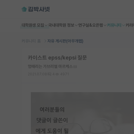
대학원생 모집
국내대학원 정보
연구실&오픈랩
커뮤니티
커리
커뮤니티 홈
자유 게시판(아무개랩)
카이스트 epss/kepsi 질문
멍때리는 가브리엘 마르케스
2021.07.08
4
4971