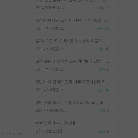
연구실적이 4년의 공백이 있는거 어떻게 생각하냐
12
서성한 박사로 교수 된 사람 딱 1명 봤습니다. 근데 지방대 박사로 교수된 거는 기적이 일어나야되요. 서성한 학부부터여도 빡센게 교수임용일텐데 지방대박사로 무슨 교수가 되나요...... 중소기업/중견기업 팀장급/연구소장급이나 될거 같네요.
SSH 박사과정을 그만두고 지방대 박사로 옮기면 교수의 꿈은 끝일까요?
20
옮기시려면 미국박사로 가시는게 어떨까 싶네요. 교수가 꿈이면 미국박사 하고 미국교수 까지 같이 노리시는게 기회가 많지 않을까요?
SSH 박사과정을 그만두고 지방대 박사로 옮기면 교수의 꿈은 끝일까요?
10
교수 뽑는데 출신 학교는 생각보다 그렇게 안 봄. 앞으로는 더 안 보게 될거임. 박사는 어디서 진행해도 됨. 단, 제대로 쌓고 좋은 실적 만들 수 있다면. 그런데 지방대는 그럴 가능성이 지극히 낮음. 나만 열심히 잘 하면 된다? 인간은 주변 환경에 지배되는 나약한 존재임. 주변의 지방대 대학원생과 섞이고 지방 특유의 여유로움 또는 나쁘게 얘기해서 나태함에 젖어 살다보면 교수의 꿈 자체를 잊어버리게 될 가능성도 있음. 주변 환경이 70~80%임.
SSH 박사과정을 그만두고 지방대 박사로 옮기면 교수의 꿈은 끝일까요?
9
지방대 이 단어가 진짜 너무 짜증나는데 지방대면 다 그냥 쓰레기인가요? 무슨 말 같지도 않은 댓글들이 있는건지??? 지방에도 충분히 좋은 대학 많고 충분히 잘하는 교수님들 많습니다 포항공대 4개 IST 대표 지거국들 여기 모두 다 지방에 있고 여기 출신들 중에 교수하는 분들 적지 않습니다 지거국 출신이 무슨 교수를 하냐?라고 생각할 사람들 많은데 상위 대표 지거국에 아웃라이어들 많습니다 결국 개인의 연구역량과 실적이 중요합니다 이 역량을 펼치는데 있어서 지도교수와의 합도 중요합니다. 그리고 경력이 필요하면 해외포닥까지 다녀오세요
SSH 박사과정을 그만두고 지방대 박사로 옮기면 교수의 꿈은 끝일까요?
16
일단 지방대라는 것이 포항공대나 ist, 상위 지거국은 아니라고 생각하겠습니다. 그런곳은 서성한에 비해 소위 대학 네임밸류가 크게 뒤떨어지지는 않으니까요. 대학 이름이 중요하냐? 당연합니다. 대학 이름이 좋아서 좋은 아웃풋이 나오는 것이냐, 좋은 대학은 좋은 사람과 좋은 기회가 몰려있으니 아웃풋도 자연스럽게 좋아지는 것이냐? 대답하기 어려운 문제입니다. 아직 한국 사회에서 학벌을 보는 것도, 특히 이공계를 중심으로 학벌보다는 실적 위주라는 분위기가 형성되는 것도 사실입니다. 지방대 출신으로 전임교수가 될수 있느냐? 가능 불가능을 따지면 당연히 가능입니다. 지방대 박사 출신으로 전임교원이 된 경우가 실제로 있으니까요. 현실적인 가능성이 있느냐? 지금 이정도 대학의 교수가 되고싶다고 생각되는 대학 들어가서 컴공과 교수 목록 켜고 박사 어디서 받았는지 쭉 한번 보세요. 냉정하게 지방대 출신인 분들이 많지는 않으실겁니다.
SSH 박사과정을 그만두고 지방대 박사로 옮기면 교수의 꿈은 끝일까요?
9
ㅉㅉ왜 욕먹는지 알겠네
입학도 안한 신입생이 원래 관심을 받나요
9
게시글 공유