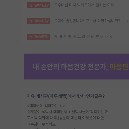
교수대신 미국 빅테크에서 일하는 이유
명예의전당
드디어 졸업합니다!! 교수님 마땅하십니까? ㅋ
명예의전당
개 미 친 싸 이 코 같 은 리 뷰 어 새 X
명예의전당
자유 게시판(아무개랩)에서 핫한 인기글은?
<대학원에 입학하는 법>
소재분야 석박사 대학원생 + 물박사들이 착각하는 거
포스텍 억까에 대해 (동문의 학문적 아웃풋에 대한 반박)
교수님이 무서워요