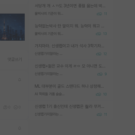
서당개 개 ㅅㄲ도 3년이면 풍월 읊는데 박사 5년 이상 대리고 있으면서 물된건 교수 탓 맞는ㄱ게 거기가 서당이 아니란 소리임
물박사의 기준이 뭐임?
11
능력없는박사 란 말이지 뭐. 능력이 뭐고 능력이 있다는게 뭔지는 사람마다 기준이 다르니까 얘기해봐야 서로 자기 기준만 얘기해서 논쟁이 끝이 안나고. 주위에서 능력있고 야심있는 신입생이 교수가 유의미한 피드백을 아예 안주면서 제대로된 과제에 참여해볼 기회도 제공하지 않고 잡일 뺑뺑이만 돌려서 맨날 단순작업만 하면서 밤새다가 눈빛이 점점 죽어가는걸 본 사람은 물박사는 교수탓이라고 하고, 교수는 이것저것 알려도 주고 기회도 주고 사수 동기 붙여주면서 어떻게든 끌고가려고 하는데 본인이 매일 뺀질거리면서 출근 하는둥마는둥 하다가 기껏 와서도 폰이나 쳐다보다가 실험 망치고 저녁약속있어서 먼저 가볼게요~ 하는걸 본 사람은 물박사는 본인탓이라고 함.
물박사의 기준이 뭐임?
13
가지마라. 신생랩이고 내가 석사 3학기차인데 최고참인데 나도 아무것도 모르는데 교수가 후배들 왜 논문 교육 안시키냐. 논문 왜 안 써오냐 닦달한다
신생랩가지말라는 이유가 있었구나
12
댓글쓰기
신생랩+젊은 교수 이게 ㄹㅇ 모 아니면 도인듯.
신생랩가지말라는 이유가 있었구나
9
ML 대부분이 골드 스탠다드 하나 상정해놓고 (벤치마크 데이터셋이 여러 개면 여러 개 상정) 그거 얼마나 잘 맞추나 싸움임 가끔 번뜩이는 설계 철학을 보여주는 논문들도 있지만 대부분 그거 성적 얼마나 더 올리느라에 혈안이 되어 있는 측면이 잇음
AI 학회들 거품 슬슬 지적이 나오네요
10
신생랩 1기 출신인데 신생랩은 줠라 무거운 바벨 같은거임. 들면 대박인데 못들면 깔려 죽음. 아무도 알려주지 않는 환경에서 자생해야하지만, 일단 살아남았다면 그 어떤 사람보다 악착같고 생존력 높은 사람으로 거듭날 수 있음
0
0
0
신생랩가지말라는 이유가 있었구나
11