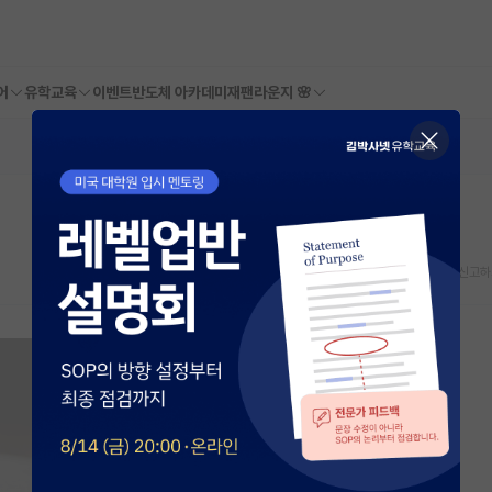
어
유학교육
이벤트
반도체 아카데미
재팬라운지 🌸
스크랩
신고하