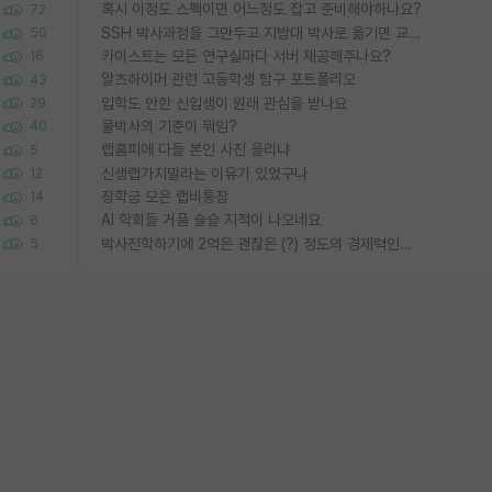
혹시 이정도 스펙이면 어느정도 잡고 준비해야하나요?
72
SSH 박사과정을 그만두고 지방대 박사로 옮기면 교수의 꿈은 끝일까요?
50
카이스트는 모든 연구실마다 서버 제공해주나요?
16
알츠하이머 관련 고등학생 탐구 포트폴리오
43
입학도 안한 신입생이 원래 관심을 받나요
29
물박사의 기준이 뭐임?
40
랩홈피에 다들 본인 사진 올리냐
5
신생랩가지말라는 이유가 있었구나
12
장학금 모은 랩비통장
14
AI 학회들 거품 슬슬 지적이 나오네요
6
박사진학하기에 2억은 괜찮은 (?) 정도의 경제력인가요
5