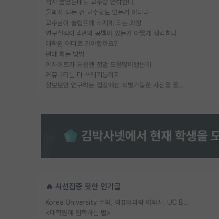
석사 받았는데도 교수랑 연락한다.
물박사 되는 건 교수탓도 있는거 아니냐
교수님이 슬럼프에 빠지게 되는 과정
연구실적이 4년의 공백이 있는거 어떻게 생각하냐
대학원 어디로 가야할까요?
편애 하는 방법
이사이트가 처음엔 정말 도움많이됐는데
커뮤니티는 다 쓰레기통이지
정보보안 연구하는 입장에선 식별가능한 사진을 올리는건 비추이긴함
🔥 시선집중 핫한 인기글
Korea University 수학, 컴퓨터과학 이학사, UC Berkeley 산업공학 대학원 공학박사가 되는 것은 쉽지 않겠죠?
<대학원에 입학하는 법>