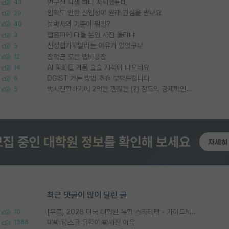
연구실 학생 하나 자퇴했는데
43
입학도 안한 신입생이 원래 관심을 받나요
29
물박사의 기준이 뭐임?
40
랩홈피에 다들 본인 사진 올리냐
3
신생랩가지말라는 이유가 있었구나
5
장학금 모은 랩비통장
12
AI 학회들 거품 슬슬 지적이 나오네요
14
DGIST 가는 방법 추천 부탁드립니다.
6
박사진학하기에 2억은 괜찮은 (?) 정도의 경제력인가요
5
최근 댓글이 많이 달린 글
[무료] 2026 미국 대학원 유학 스타터팩 - 가이드북 & 합격자 컨택메일 템플릿
10
미박 탑스쿨 유학이 빡세진 이유
1388