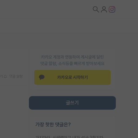
카카오 계정과 연동하여 게시글에 달린
댓글 알람, 소식등을 빠르게 받아보세요
기
댓글 알람
카카오로 시작하기
글쓰기
가장 핫한 댓글은?
가지마라. 신생랩이고 내가 석사 3학기차인데 최고참인데 나도 아무것도 모르는데 교수가 후배들 왜 논문 교육 안시키냐. 논문 왜 안 써오냐 닦달한다