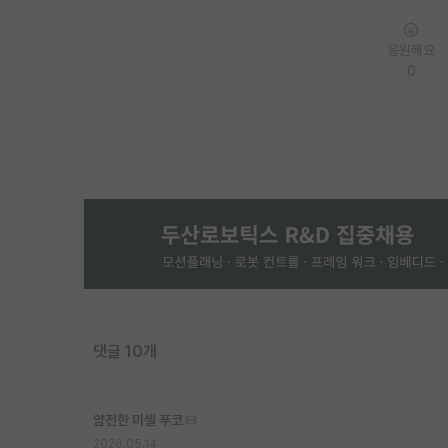
응원해요
0
댓글 10개
얌전한 미셸 푸코
2026.05.14