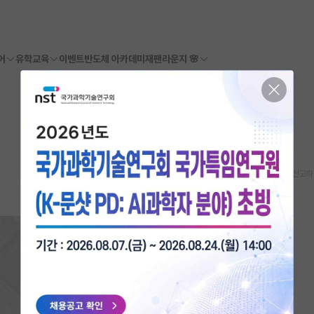
어
유학교육
이벤트
반도체 아카데미
재팬라운지 🌸
스크랩
신고하