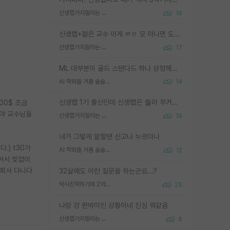
신생랩가지말라는 이유가 있었구나
19
신생랩+젊은 교수 이게 ㄹㅇ 모 아니면 도인듯.
신생랩가지말라는 이유가 있었구나
17
ML 대부분이 골드 스탠다드 하나 상정해놓고 (벤치마크 데이터셋이 여러 개면 여러 개 상정) 그거 얼마나 잘 맞추나 싸움임 가끔 번뜩이는 설계 철학을 보여주는 논문들도 있지만 대부분 그거 성적 얼마나 더 올리느라에 혈안이 되어 있는 측면이 잇음
AI 학회들 거품 슬슬 지적이 나오네요
14
신생랩 1기 출신인데 신생랩은 줠라 무거운 바벨 같은거임. 들면 대박인데 못들면 깔려 죽음. 아무도 알려주지 않는 환경에서 자생해야하지만, 일단 살아남았다면 그 어떤 사람보다 악착같고 생존력 높은 사람으로 거듭날 수 있음
000$ 조금
제야 교수님들
신생랩가지말라는 이유가 있었구나
19
내가 그렇게 말할땐 신고나 누르더니
.) t30가
AI 학회들 거품 슬슬 지적이 나오네요
12
털어서 빚없이
 회사 다니다
32살에도 이런 질문을 하는군요...?
박사진학하기에 2억은 괜찮은 (?) 정도의 경제력인가요
25
나랑 걍 판박이인 상황이네 진심 뭐같음
신생랩가지말라는 이유가 있었구나
8