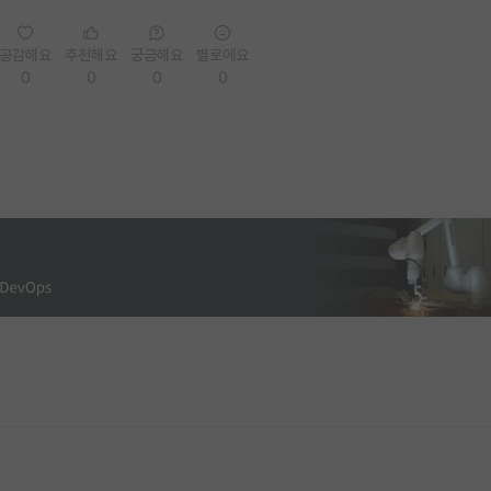
공감해요
추천해요
궁금해요
별로에요
0
0
0
0