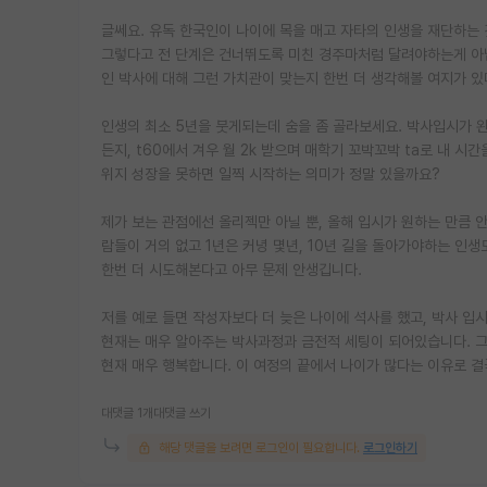
글쎄요. 유독 한국인이 나이에 목을 매고 자타의 인생을 재단하는 
그렇다고 전 단계은 건너뛰도록 미친 경주마처럼 달려야하는게 아
인 박사에 대해 그런 가치관이 맞는지 한번 더 생각해볼 여지가 있
인생의 최소 5년을 붓게되는데 숨을 좀 골라보세요. 박사입시가 
든지, t60에서 겨우 월 2k 받으며 매학기 꼬박꼬박 ta로 내 
위지 성장을 못하면 일찍 시작하는 의미가 정말 있을까요?
제가 보는 관점에선 올리젝만 아닐 뿐, 올해 입시가 원하는 만큼 
람들이 거의 없고 1년은 커녕 몇년, 10년 길을 돌아가야하는 인
한번 더 시도해본다고 아무 문제 안생깁니다.
저를 예로 들면 작성자보다 더 늦은 나이에 석사를 했고, 박사 입
현재는 매우 알아주는 박사과정과 금전적 세팅이 되어있습니다. 그
현재 매우 행복합니다. 이 여정의 끝에서 나이가 많다는 이유로 결
대댓글 1개
대댓글 쓰기
해당 댓글을 보려면 로그인이 필요합니다.
로그인하기