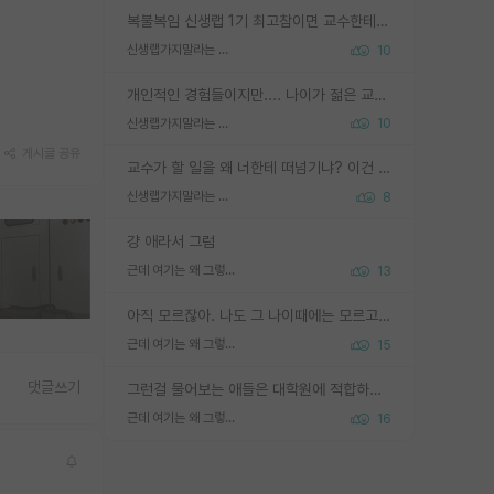
복불복임 신생랩 1기 최고참이면 교수한테 직접 지도받는 시간이 매우 많음 제대로 된 교수라면 말이지 그게 아니라면 그냥 넌 해방 불가능한 노예 1호에 감점쓰레기통이 되는거고
신생랩가지말라는 이유가 있었구나
10
개인적인 경험들이지만.... 나이가 젊은 교수일수록 꼰대라는 가면을 쓴 채로 무례함을 행동하는 경우가 거의 90% 정도였음. 나이가 어린데 다른 또래들과 달리 명예, 권력, 재력까지 얻었으니 세상 다 가진 기분이겠지. 오히러 나이 든 교수들이 행동과 말을 더 조심하시더라.
신생랩가지말라는 이유가 있었구나
10
게시글 공유
교수가 할 일을 왜 너한테 떠넘기냐? 이건 교수가 제대로 잘 알지 못하는 경우일텐데...
신생랩가지말라는 이유가 있었구나
8
걍 애라서 그럼
근데 여기는 왜 그렇게 SPK를 물어보는거임?
13
아직 모르잖아. 나도 그 나이때에는 모르고 평가 받고 안심하고 싶었어.
근데 여기는 왜 그렇게 SPK를 물어보는거임?
15
댓글쓰기
그런걸 물어보는 애들은 대학원에 적합하지 않다
근데 여기는 왜 그렇게 SPK를 물어보는거임?
16