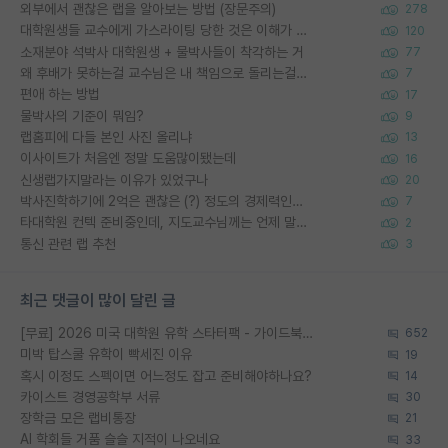
외부에서 괜찮은 랩을 알아보는 방법 (장문주의)
278
대학원생들 교수에게 가스라이팅 당한 것은 이해가 갑니다. 안타깝네요.
120
소재분야 석박사 대학원생 + 물박사들이 착각하는 거
77
왜 후배가 못하는걸 교수님은 내 책임으로 돌리는걸까요?
7
편애 하는 방법
17
물박사의 기준이 뭐임?
9
랩홈피에 다들 본인 사진 올리냐
13
이사이트가 처음엔 정말 도움많이됐는데
16
신생랩가지말라는 이유가 있었구나
20
박사진학하기에 2억은 괜찮은 (?) 정도의 경제력인가요
7
타대학원 컨텍 준비중인데, 지도교수님께는 언제 말씀드려야 할까요?
2
통신 관련 랩 추천
3
최근 댓글이 많이 달린 글
[무료] 2026 미국 대학원 유학 스타터팩 - 가이드북 & 합격자 컨택메일 템플릿
652
미박 탑스쿨 유학이 빡세진 이유
19
혹시 이정도 스펙이면 어느정도 잡고 준비해야하나요?
14
카이스트 경영공학부 서류
30
장학금 모은 랩비통장
21
AI 학회들 거품 슬슬 지적이 나오네요
33