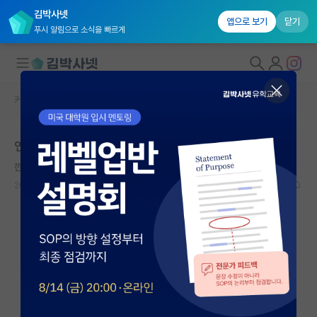
김박사넷
앱으로 보기
닫기
푸시 알림으로 소식을 빠르게
커뮤니티 홈
자유 게시판(아무개랩)
대학원생 모집
연구 분야를 바꾸신 경험이 있는 분들께 여쭙습니다.
국내대학원 정보
깐깐한 어니스트 러더퍼드
연구실&오픈랩
2025.01.13
7
1848
커뮤니티
커뮤니티 홈
전체글보기
베스트 게시판
IF 명예의전당