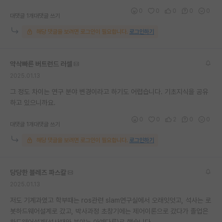
0
0
0
0
0
대댓글 1개
대댓글 쓰기
해당 댓글을 보려면 로그인이 필요합니다.
로그인하기
약삭빠른 버트런드 러셀
2025.01.13
그 정도 차이는 연구 분야 변경이라고 하기도 어렵습니다. 기초지식을 공유
하고 있으니까요.
0
0
2
0
0
대댓글 1개
대댓글 쓰기
해당 댓글을 보려면 로그인이 필요합니다.
로그인하기
당당한 블레즈 파스칼
2025.01.13
저도 기계과였고 학부때는 ros관련 slam연구실에서 오래잇엇고, 석사는 로
봇하드웨어설계로 갔고, 박사과정 초창기에는 제어이론으로 갔다가 졸업은
하드웨어설계(석사때와 분야는 아예다른)로 했습니다.