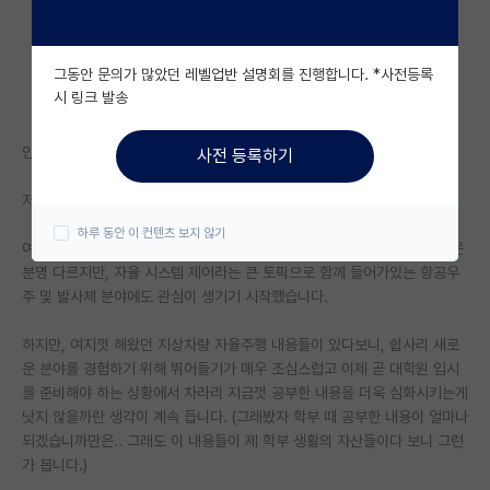
자유 게시판(아무개랩)
그동안 문의가 많았던 레벨업반 설명회를 진행합니다. *사전등록
미국 유학 게시판
시 링크 발송
미국 대학원 합격 후기 게시판
안녕하세요.
사전 등록하기
대학원생 모집 게시판
저는 이제 학부 4학년에 올라가는 기계공학부 학생입니다.
대학원 합격 후기 게시판
하루 동안 이 컨텐츠 보지 않기
여태까지 지상차량 자율주행만을 공부하고 이쪽 분야만 파다보니, 플랫폼은
연구실(PI) 홍보 게시판
분명 다르지만, 자율 시스템 제어라는 큰 토픽으로 함께 들어가있는 항공우
주 및 발사체 분야에도 관심이 생기기 시작했습니다.
석박사 채용 정보 게시판
하지만, 여지껏 해왔던 지상차량 자율주행 내용들이 있다보니, 쉽사리 새로
임용 정보 게시판
운 분야를 경험하기 위해 뛰어들기가 매우 조심스럽고 이제 곧 대학원 입시
학부 인턴 게시판
를 준비해야 하는 상황에서 차라리 지금껏 공부한 내용을 더욱 심화시키는게
낫지 않을까란 생각이 계속 듭니다. (그래봤자 학부 때 공부한 내용이 얼마나
취업 게시판
되겠습니까만은.. 그래도 이 내용들이 제 학부 생활의 자산들이다 보니 그런
가 봅니다.)
임용 후기 게시판