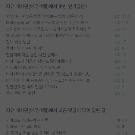
자유 게시판(아무개랩)에서 핫한 인기글은?
외부에서 괜찮은 랩을 알아보는 방법 (장문주의)
278
대학원생들 교수에게 가스라이팅 당한 것은 이해가 갑니다. 안타깝네요.
120
소재분야 석박사 대학원생 + 물박사들이 착각하는 거
77
왜 후배가 못하는걸 교수님은 내 책임으로 돌리는걸까요?
7
편애 하는 방법
17
물박사의 기준이 뭐임?
9
랩홈피에 다들 본인 사진 올리냐
13
이사이트가 처음엔 정말 도움많이됐는데
16
신생랩가지말라는 이유가 있었구나
20
박사진학하기에 2억은 괜찮은 (?) 정도의 경제력인가요
7
타대학원 컨텍 준비중인데, 지도교수님께는 언제 말씀드려야 할까요?
2
정출연 학연 박사 질문(DGIST)
2
통신 관련 랩 추천
3
자유 게시판(아무개랩)에서 최근 댓글이 많이 달린 글
카이스트 경영공학부 서류
30
장학금 모은 랩비통장
21
AI 학회들 거품 슬슬 지적이 나오네요
33