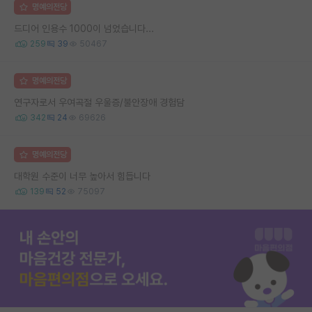
명예의전당
드디어 인용수 1000이 넘었습니다...
259
39
50467
명예의전당
연구자로서 우여곡절 우울증/불안장애 경험담
342
24
69626
명예의전당
대학원 수준이 너무 높아서 힘듭니다
139
52
75097