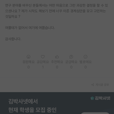
연구 분야를 바꾸신 분들께서는 어떤 마음으로 그런 과감한 결정을 할 수 있
PI 전용 게시판
으셨나요 ? 제가 시작도 해보기 전에 너무 이른 경계심만을 갖고 고민하는
것일까요 ?
인문사회 계열 게시판
여쭐데가 없어서 여기에 여쭙습니다.
특수/전문대학원 게시판
반도체/AI 게시판
감사합니다.
장학금/장학생 게시판
학술 정보 게시판
응원해요
공감해요
추천해요
궁금해요
별로에요
0
1
0
0
0
홍보 게시판
커리어
게시글 공유
유학교육
이벤트
반도체 아카데미