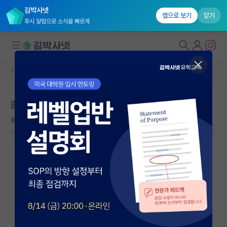
김박사넷
앱으로 보기
닫기
푸시 알림으로 소식을 빠르게
커뮤니티 홈
자유 게시판(아무개랩)
대학원생 모집
졸업하고 100% 포닥만 가는 랩은?
국내대학원 정보
놀란 버트런드 러셀
연구실&오픈랩
2023.11.06
12
3691
커뮤니티
커뮤니티 홈
전체글보기
베스트 게시판
IF 명예의전당