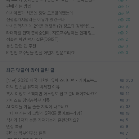
편애 하는 방법
17
이사이트가 처음엔 정말 도움많이됐는데
16
신생랩가지말라는 이유가 있었구나
20
박사진학하기에 2억은 괜찮은 (?) 정도의 경제력인가요
8
타대학원 컨텍 준비중인데, 지도교수님께는 언제 말씀드려야 할까요?
2
정출연 학연 박사 질문(DGIST)
2
통신 관련 랩 추천
3
K 전전 교수님들 랩실 어떤지 질문드려요!
3
최근 댓글이 많이 달린 글
[무료] 2026 미국 대학원 유학 스타터팩 - 가이드북 & 합격자 컨택메일 템플릿
653
미박 탑스쿨 유학이 빡세진 이유
19
혹시 이정도 스펙이면 어느정도 잡고 준비해야하나요?
14
카이스트 경영공학부 서류
31
AI 학회들 거품 슬슬 지적이 나오네요
33
근데 여기는 왜 그렇게 SPK를 물어보는거임?
19
석사가 1저자 논문 가져가는게 흔한건가요?
5
면접 복장
9
편입생 학부연구생 질문
7