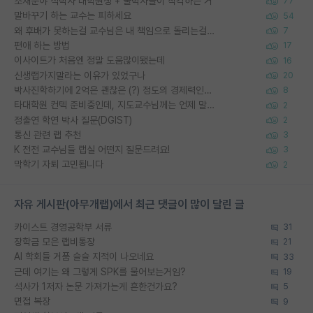
소재분야 석박사 대학원생 + 물박사들이 착각하는 거
77
말바꾸기 하는 교수는 피하세요
54
왜 후배가 못하는걸 교수님은 내 책임으로 돌리는걸까요?
7
편애 하는 방법
17
이사이트가 처음엔 정말 도움많이됐는데
16
신생랩가지말라는 이유가 있었구나
20
박사진학하기에 2억은 괜찮은 (?) 정도의 경제력인가요
8
타대학원 컨텍 준비중인데, 지도교수님께는 언제 말씀드려야 할까요?
2
정출연 학연 박사 질문(DGIST)
2
통신 관련 랩 추천
3
K 전전 교수님들 랩실 어떤지 질문드려요!
3
막학기 자퇴 고민됩니다
2
자유 게시판(아무개랩)에서 최근 댓글이 많이 달린 글
카이스트 경영공학부 서류
31
장학금 모은 랩비통장
21
AI 학회들 거품 슬슬 지적이 나오네요
33
근데 여기는 왜 그렇게 SPK를 물어보는거임?
19
석사가 1저자 논문 가져가는게 흔한건가요?
5
면접 복장
9