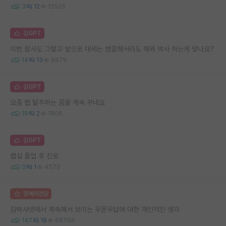
3
12
12526
김GPT
이번 참사도 그렇고 앞으로 대세는 영끌해서라도 해외 박사 하는게 맞나요?
14
13
8679
김GPT
요즘 랩 탈주하는 꿈을 계속 꾸네요
19
2
1806
김GPT
랩실 졸업 후 진로
0
1
4570
명예의전당
김박사넷에서 계속해서 보이는 우문우답에 대한 개인적인 생각
147
18
66766