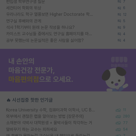
편입생 학부연구생 질문
7
세컨티어 학회의 위상
6
우리나라도 학구 열풍보면 Higher Doctorate 학위가 필요하다고 봅니다.
12
연구실 후배와의 관계
5
석사 1학기부터 원래 논문 작성을 하나요?
9
카이스트 교수님들 중에서도 연구실 홈페이지를 마련 안 하신 분들이 계시던데
4
공부 못했는데 논문실적은 좋은 사람을 싫어함?
4
🔥 시선집중 핫한 인기글
Korea University 수학, 컴퓨터과학 이학사, UC Berkeley 산업공학 대학원 공학박사가 되는 것은 쉽지 않겠죠?
11
외부에서 괜찮은 랩을 알아보는 방법 (장문주의)
280
소재분야 석박사 대학원생 + 물박사들이 착각하는 거
77
말바꾸기 하는 교수는 피하세요
54
왜 후배가 못하는걸 교수님은 내 책임으로 돌리는걸까요?
7