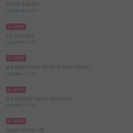
개인주의 랩 많나요?
7
18
3627
김GPT
노는 분위기 랩실
4
8
2822
김GPT
랩실 졸업생의 진로와 내가 생각한 진로가 다르다면?
0
4
1995
김GPT
랩실 졸업생분들 이정도면 괜찮은건가요?
5
5
2522
김GPT
랩실에서 쫓겨나는 기준