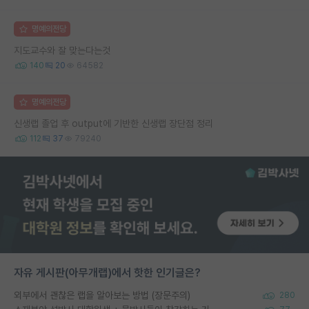
명예의전당
지도교수와 잘 맞는다는것
140
20
64582
명예의전당
신생랩 졸업 후 output에 기반한 신생랩 장단점 정리
112
37
79240
자유 게시판(아무개랩)에서 핫한 인기글은?
외부에서 괜찮은 랩을 알아보는 방법 (장문주의)
280