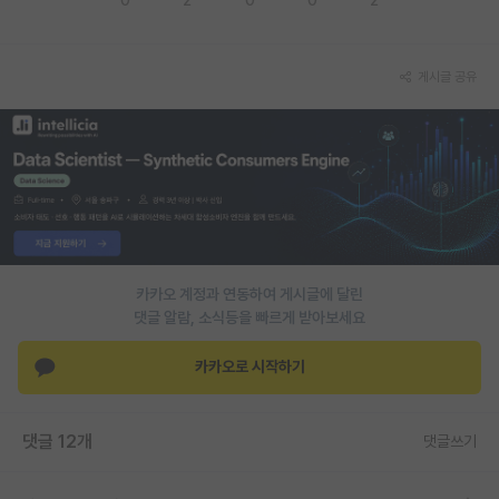
PI 전용 게시판
게시글 공유
인문사회 계열 게시판
특수/전문대학원 게시판
반도체/AI 게시판
장학금/장학생 게시판
학술 정보 게시판
카카오 계정과 연동하여 게시글에 달린
홍보 게시판
댓글 알람, 소식등을 빠르게 받아보세요
커리어
카카오로 시작하기
유학교육
이벤트
댓글 12개
댓글쓰기
반도체 아카데미