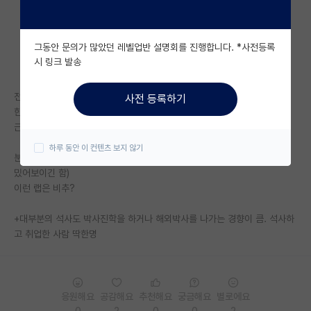
자유 게시판(아무개랩)
그동안 문의가 많았던 레벨업반 설명회를 진행합니다. *사전등록
미국 유학 게시판
시 링크 발송
미국 대학원 합격 후기 게시판
전부 포닥감
사전 등록하기
대학원생 모집 게시판
한명도 국내취업이 없음
근데 포닥이 보통 미국이나 독일 상위 대학 혹은 연구소임
대학원 합격 후기 게시판
하루 동안 이 컨텐츠 보지 않기
분야 자체는 공학이긴 한데 emerging분야임(실용적인지는 모르겠는데 재
연구실(PI) 홍보 게시판
밌어보이긴 함)
이런 랩은 비추?
석박사 채용 정보 게시판
+대부분의 석사도 박사진학을 하거나 해외박사를 나가는 경향이 큼. 석사하
임용 정보 게시판
고 취업한 사람 딱한명
학부 인턴 게시판
취업 게시판
응원해요
공감해요
추천해요
궁금해요
별로에요
임용 후기 게시판
0
2
0
0
2