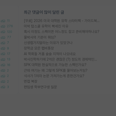
최근 댓글이 많이 달린 글
[무료] 2026 미국 대학원 유학 스타터팩 - 가이드북 & 합격자 컨택메일 템플릿
11
미박 탑스쿨 유학이 빡세진 이유
276
혹시 이정도 스펙이면 어느정도 잡고 준비해야하나요?
120
물박사의 기준이 뭐임?
77
신생랩가지말라는 이유가 있었구나
7
장학금 모은 랩비통장
9
AI 학회들 거품 슬슬 지적이 나오네요
17
박사진학하기에 2억은 괜찮은 (?) 정도의 경제력인가요
13
SPK 대학원 현실적으로 가능한 스펙인가요?
16
근데 여기는 왜 그렇게 SPK를 물어보는거임?
2
석사가 1저자 논문 가져가는게 흔한건가요?
2
면접 복장
2
편입생 학부연구생 질문
3