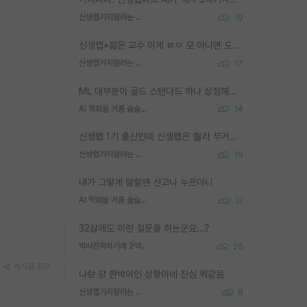
신생랩가지말라는 이유가 있었구나
19
신생랩+젊은 교수 이게 ㄹㅇ 모 아니면 도인듯.
신생랩가지말라는 이유가 있었구나
17
ML 대부분이 골드 스탠다드 하나 상정해놓고 (벤치마크 데이터셋이 여러 개면 여러 개 상정) 그거 얼마나 잘 맞추나 싸움임 가끔 번뜩이는 설계 철학을 보여주는 논문들도 있지만 대부분 그거 성적 얼마나 더 올리느라에 혈안이 되어 있는 측면이 잇음
AI 학회들 거품 슬슬 지적이 나오네요
14
신생랩 1기 출신인데 신생랩은 줠라 무거운 바벨 같은거임. 들면 대박인데 못들면 깔려 죽음. 아무도 알려주지 않는 환경에서 자생해야하지만, 일단 살아남았다면 그 어떤 사람보다 악착같고 생존력 높은 사람으로 거듭날 수 있음
신생랩가지말라는 이유가 있었구나
19
내가 그렇게 말할땐 신고나 누르더니
AI 학회들 거품 슬슬 지적이 나오네요
12
32살에도 이런 질문을 하는군요...?
박사진학하기에 2억은 괜찮은 (?) 정도의 경제력인가요
25
게시글 공유
나랑 걍 판박이인 상황이네 진심 뭐같음
신생랩가지말라는 이유가 있었구나
8