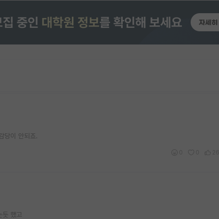
감당이 안되죠.
0
0
2
는듯 했고