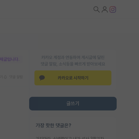
카카오 계정과 연동하여 게시글에 달린
박제글입니다.
댓글 알람, 소식등을 빠르게 받아보세요
기
댓글 알람
카카오로 시작하기
글쓰기
가장 핫한 댓글은?
가지마라. 신생랩이고 내가 석사 3학기차인데 최고참인데 나도 아무것도 모르는데 교수가 후배들 왜 논문 교육 안시키냐. 논문 왜 안 써오냐 닦달한다