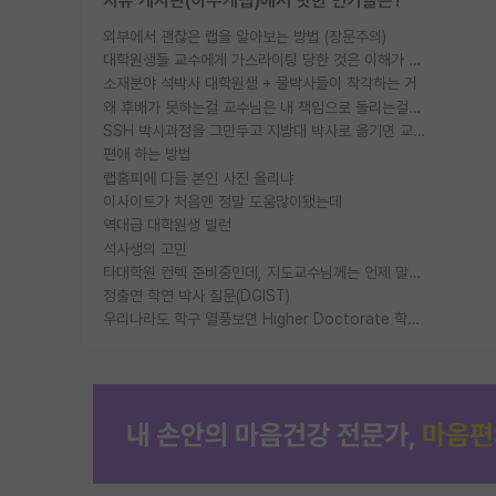
자유 게시판(아무개랩)에서 핫한 인기글은?
외부에서 괜찮은 랩을 알아보는 방법 (장문주의)
대학원생들 교수에게 가스라이팅 당한 것은 이해가 갑니다. 안타깝네요.
소재분야 석박사 대학원생 + 물박사들이 착각하는 거
왜 후배가 못하는걸 교수님은 내 책임으로 돌리는걸까요?
SSH 박사과정을 그만두고 지방대 박사로 옮기면 교수의 꿈은 끝일까요?
편애 하는 방법
랩홈피에 다들 본인 사진 올리냐
이사이트가 처음엔 정말 도움많이됐는데
역대급 대학원생 빌런
석사생의 고민
타대학원 컨텍 준비중인데, 지도교수님께는 언제 말씀드려야 할까요?
정출연 학연 박사 질문(DGIST)
우리나라도 학구 열풍보면 Higher Doctorate 학위가 필요하다고 봅니다.