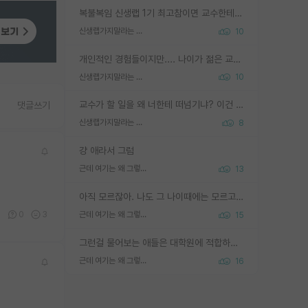
복불복임 신생랩 1기 최고참이면 교수한테 직접 지도받는 시간이 매우 많음 제대로 된 교수라면 말이지 그게 아니라면 그냥 넌 해방 불가능한 노예 1호에 감점쓰레기통이 되는거고
신생랩가지말라는 이유가 있었구나
10
개인적인 경험들이지만.... 나이가 젊은 교수일수록 꼰대라는 가면을 쓴 채로 무례함을 행동하는 경우가 거의 90% 정도였음. 나이가 어린데 다른 또래들과 달리 명예, 권력, 재력까지 얻었으니 세상 다 가진 기분이겠지. 오히러 나이 든 교수들이 행동과 말을 더 조심하시더라.
신생랩가지말라는 이유가 있었구나
10
교수가 할 일을 왜 너한테 떠넘기냐? 이건 교수가 제대로 잘 알지 못하는 경우일텐데...
댓글쓰기
신생랩가지말라는 이유가 있었구나
8
걍 애라서 그럼
근데 여기는 왜 그렇게 SPK를 물어보는거임?
13
아직 모르잖아. 나도 그 나이때에는 모르고 평가 받고 안심하고 싶었어.
6
0
3
근데 여기는 왜 그렇게 SPK를 물어보는거임?
15
그런걸 물어보는 애들은 대학원에 적합하지 않다
근데 여기는 왜 그렇게 SPK를 물어보는거임?
16