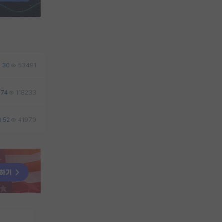
30
53491
74
118233
52
41970