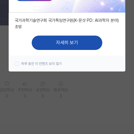
국가과학기술연구회 국가특임연구원(K-문샷 PD: AI과학자 분야)
초빙
자세히 보기
하루 동안 이 컨텐츠 보지 않기
공감해요
추천해요
궁금해요
별로에요
0
0
0
2