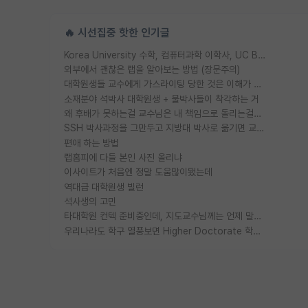
🔥 시선집중 핫한 인기글
Korea University 수학, 컴퓨터과학 이학사, UC Berkeley 산업공학 대학원 공학박사가 되는 것은 쉽지 않겠죠?
외부에서 괜찮은 랩을 알아보는 방법 (장문주의)
대학원생들 교수에게 가스라이팅 당한 것은 이해가 갑니다. 안타깝네요.
소재분야 석박사 대학원생 + 물박사들이 착각하는 거
왜 후배가 못하는걸 교수님은 내 책임으로 돌리는걸까요?
SSH 박사과정을 그만두고 지방대 박사로 옮기면 교수의 꿈은 끝일까요?
편애 하는 방법
랩홈피에 다들 본인 사진 올리냐
이사이트가 처음엔 정말 도움많이됐는데
역대급 대학원생 빌런
석사생의 고민
타대학원 컨텍 준비중인데, 지도교수님께는 언제 말씀드려야 할까요?
우리나라도 학구 열풍보면 Higher Doctorate 학위가 필요하다고 봅니다.