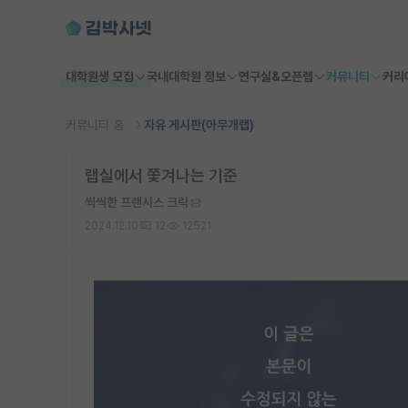
대학원생 모집
국내대학원 정보
연구실&오픈랩
커뮤니티
커리
커뮤니티 홈
자유 게시판(아무개랩)
랩실에서 쫓겨나는 기준
씩씩한 프랜시스 크릭
2024.12.10
12
12521