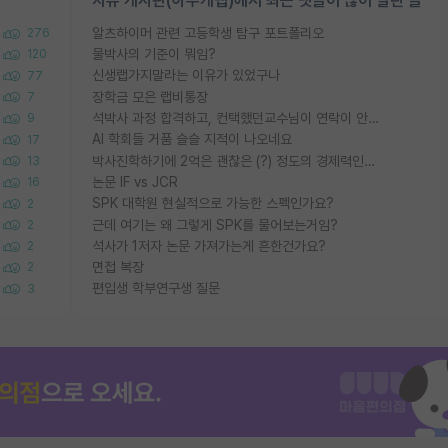
자유 게시판(아무개랩)에서 최근 댓글이 많이 달린 글
알츠하이머 관련 고등학생 탐구 포트폴리오
276
물박사의 기준이 뭐임?
120
신생랩가지말라는 이유가 있었구나
77
장학금 모은 랩비통장
7
석박사 과정 합격하고, 컨택했던교수님이 연락이 안됩니다...
9
AI 학회들 거품 슬슬 지적이 나오네요
17
박사진학하기에 2억은 괜찮은 (?) 정도의 경제력인가요
13
논문 IF vs JCR
16
SPK 대학원 현실적으로 가능한 스펙인가요?
2
근데 여기는 왜 그렇게 SPK를 물어보는거임?
2
석사가 1저자 논문 가져가는게 흔한건가요?
2
면접 복장
2
편입생 학부연구생 질문
3