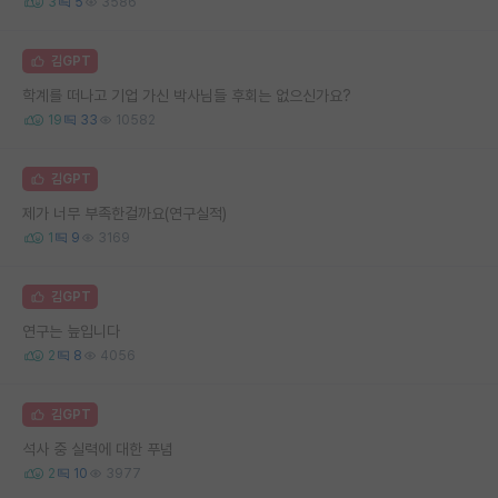
3
5
3586
김GPT
학계를 떠나고 기업 가신 박사님들 후회는 없으신가요?
19
33
10582
김GPT
제가 너무 부족한걸까요(연구실적)
1
9
3169
김GPT
연구는 늪입니다
2
8
4056
김GPT
석사 중 실력에 대한 푸념
2
10
3977