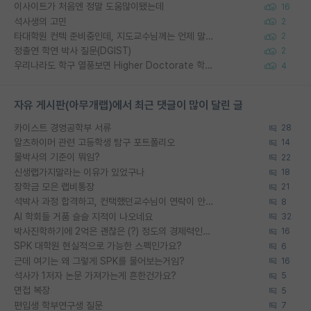
이사이트가 처음엔 정말 도움많이됐는데
16
석사생의 고민
2
타대학원 컨텍 준비중인데, 지도교수님께는 언제 말씀드려야 할까요?
2
정출연 학연 박사 질문(DGIST)
2
우리나라도 학구 열풍보면 Higher Doctorate 학위가 필요하다고 봅니다.
4
자유 게시판(아무개랩)에서 최근 댓글이 많이 달린 글
카이스트 경영공학부 서류
28
알츠하이머 관련 고등학생 탐구 포트폴리오
14
물박사의 기준이 뭐임?
22
신생랩가지말라는 이유가 있었구나
18
장학금 모은 랩비통장
21
석박사 과정 합격하고, 컨택했던교수님이 연락이 안됩니다...
8
AI 학회들 거품 슬슬 지적이 나오네요
32
박사진학하기에 2억은 괜찮은 (?) 정도의 경제력인가요
16
SPK 대학원 현실적으로 가능한 스펙인가요?
6
근데 여기는 왜 그렇게 SPK를 물어보는거임?
16
석사가 1저자 논문 가져가는게 흔한건가요?
5
면접 복장
5
편입생 학부연구생 질문
7