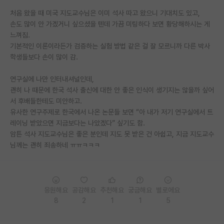
처음 왔을 때 미국 지도교수님은 이미 석사 따고 왔으니 기대치도 있고,
PI 전용 게시판
손도 많이 안 가겠거니 싶으셨을 텐데 가끔 미팅하다 보면 황당해하시는 게
느껴짐.
인문사회 계열 게시판
기본적인 이론이라든가 검증하는 실험 방법 같은 걸 잘 모르니까 다른 박사
특수/전문대학원 게시판
학생들보다 손이 많이 감.
반도체/AI 게시판
연구실에 나만 인터내셔널인데,
괜히 나 때문에 한국 석사 출신에 대한 안 좋은 인식이 생기지는 않을까 싶어
장학금/장학생 게시판
서 후배들한테도 미안하고.
유사한 연구주제로 한국에서 나온 논문들 보면 “아 내가 저기 연구실에서 트
학술 정보 게시판
레이닝 받았으면 지금보다는 나았겠다” 싶기도 함.
암튼 석사 지도교수님은 좋은 분인데 지도 못 받은 건 아쉽고, 지금 지도교수
홍보 게시판
님께는 괜히 죄송하네 ㅠㅠㅋㅋㅋ
커리어
유학교육
응원해요
공감해요
추천해요
궁금해요
별로에요
이벤트
8
2
1
1
5
반도체 아카데미