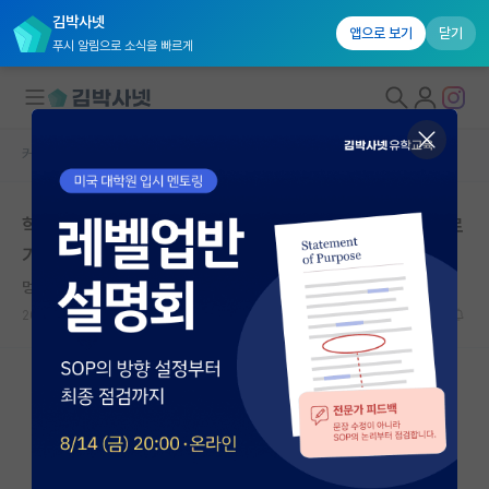
김박사넷
앱으로 보기
닫기
푸시 알림으로 소식을 빠르게
커뮤니티 홈
자유 게시판(아무개랩)
대학원생 모집
학생때, 특히 석사때는 트레이닝 많이 받을 수 있는 곳으로
국내대학원 정보
가는게 중요한 것 같음
연구실&오픈랩
멍때리는 유클리드
커뮤니티
2026.05.15
10
6450
커뮤니티 홈
전체글보기
베스트 게시판
IF 명예의전당