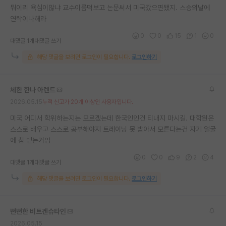
뭐이리 욕심이많냐 교수이름덕보고 논문써서 미국갔으면됐지. 스승의날에
연락이나해라
0
0
15
1
0
대댓글 1개
대댓글 쓰기
해당 댓글을 보려면 로그인이 필요합니다.
로그인하기
체한 한나 아렌트
2026.05.15
누적 신고가 20개 이상인 사용자입니다.
미국 어디서 학위하는지는 모르겠는데 한국인인건 티내지 마시길. 대학원은
스스로 배우고 스스로 공부해야지 트레이닝 못 받아서 모른다는건 자기 얼굴
에 침 뱉는거임
0
0
9
2
4
대댓글 1개
대댓글 쓰기
해당 댓글을 보려면 로그인이 필요합니다.
로그인하기
뻔뻔한 비트겐슈타인
2026.05.15