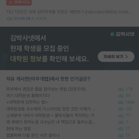
명예의전당
지난 10년간 국제 심리학계를 뒤흔든 재현위기 (reproductibility crisis) 요약 (1편)
306
28
42918
자유 게시판(아무개랩)에서 핫한 인기글은?
외부에서 괜찮은 랩을 알아보는 방법 (장문주의)
278
여기 대학원생 홈페이지다
59
<대학원에 입학하는 법>
1388
대학원생들 교수에게 가스라이팅 당한 것은 이해가 갑니다. 안타깝네요.
120
소재분야 석박사 대학원생 + 물박사들이 착각하는 거
77
왜 후배가 못하는걸 교수님은 내 책임으로 돌리는걸까요?
7
편애 하는 방법
17
랩홈피에 다들 본인 사진 올리냐
13