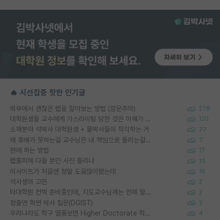
🔥 시선집중 핫한 인기글
외부에서 괜찮은 랩을 알아보는 방법 (장문주의)
278
대학원생들 교수에게 가스라이팅 당한 것은 이해가 갑니다. 안타깝네요.
120
소재분야 석박사 대학원생 + 물박사들이 착각하는 거
77
왜 후배가 못하는걸 교수님은 내 책임으로 돌리는걸까요?
7
편애 하는 방법
17
랩홈피에 다들 본인 사진 올리냐
13
이사이트가 처음엔 정말 도움많이됐는데
16
석사생의 고민
2
타대학원 컨텍 준비중인데, 지도교수님께는 언제 말씀드려야 할까요?
2
정출연 학연 박사 질문(DGIST)
2
우리나라도 학구 열풍보면 Higher Doctorate 학위가 필요하다고 봅니다.
4