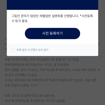
자유 게시판(아무개랩)
그동안 문의가 많았던 레벨업반 설명회를 진행합니다. *사전등록
미국 유학 게시판
시 링크 발송
미국 대학원 합격 후기 게시판
사전 등록하기
대학원생 모집 게시판
석사 지도교수님이 우리 분야 국내에서 손꼽는 대가셨는데,
내가 석사과정 할 때 많이 아프셨음. 거의 1년 넘게 수술-입원-수술-입원 하
대학원 합격 후기 게시판
셨던 것 같음.
하루 동안 이 컨텐츠 보지 않기
연구실(PI) 홍보 게시판
하필 내 연구주제도 우리 연구실에서 좀 동떨어진 연구였음.
위탁과제였는데 왜 따셨는지는 아직도 잘 모르겠음.
석박사 채용 정보 게시판
같이 일했던 포닥 박사님도 거의 지도를 못 해주셨고, 교수님 복귀 후에도 거
임용 정보 게시판
의 혼자 연구했던 것 같음.
교수님 네트워킹으로 어찌어찌 Q1 턱걸이 저널에 내긴 냈는데, 지금 보면
학부 인턴 게시판
오류 투성이 논문임 ㅋㅋㅋ
취업 게시판
암튼 그러고 운 좋게 미국으로 나왔는데,
석사 때 트레이닝을 못 받았다는 게 너무 실감됨.
임용 후기 게시판