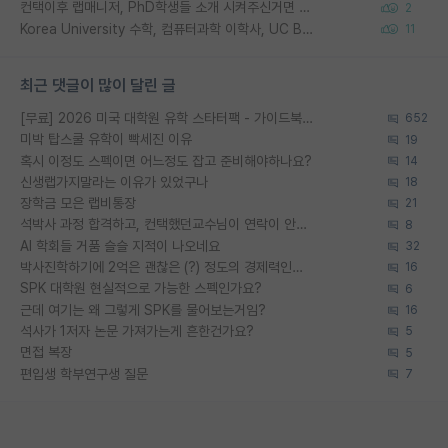
컨택이후 랩매니저, PhD학생들 소개 시켜주신거면 거의 컨펌에 가깝나요?
2
Korea University 수학, 컴퓨터과학 이학사, UC Berkeley 산업공학 대학원 공학박사가 되는 것은 쉽지 않겠죠?
11
최근 댓글이 많이 달린 글
[무료] 2026 미국 대학원 유학 스타터팩 - 가이드북 & 합격자 컨택메일 템플릿
652
미박 탑스쿨 유학이 빡세진 이유
19
혹시 이정도 스펙이면 어느정도 잡고 준비해야하나요?
14
신생랩가지말라는 이유가 있었구나
18
장학금 모은 랩비통장
21
석박사 과정 합격하고, 컨택했던교수님이 연락이 안됩니다...
8
AI 학회들 거품 슬슬 지적이 나오네요
32
박사진학하기에 2억은 괜찮은 (?) 정도의 경제력인가요
16
SPK 대학원 현실적으로 가능한 스펙인가요?
6
근데 여기는 왜 그렇게 SPK를 물어보는거임?
16
석사가 1저자 논문 가져가는게 흔한건가요?
5
면접 복장
5
편입생 학부연구생 질문
7