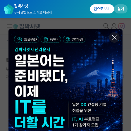
김박사넷
앱으로 보기
닫기
푸시 알림으로 소식을 빠르게
커뮤니티 홈
자유 게시판(아무개랩)
대학원생 모집
학계를 떠나고 기업 가신 박사님들 후회는 없으신가요?
국내대학원 정보
부지런한 우장춘
연구실&오픈랩
2025.06.23
33
10567
커뮤니티
커뮤니티 홈
전체글보기
베스트 게시판
IF 명예의전당