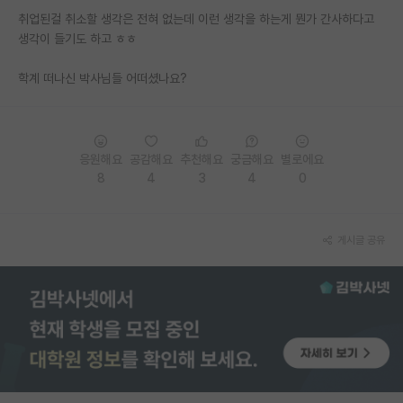
취업된걸 취소할 생각은 전혀 없는데 이런 생각을 하는게 뭔가 간사하다고
PI 전용 게시판
생각이 들기도 하고 ㅎㅎ
인문사회 계열 게시판
학계 떠나신 박사님들 어떠셨나요?
특수/전문대학원 게시판
반도체/AI 게시판
응원해요
공감해요
추천해요
궁금해요
별로에요
장학금/장학생 게시판
8
4
3
4
0
학술 정보 게시판
게시글 공유
홍보 게시판
커리어
유학교육
이벤트
반도체 아카데미