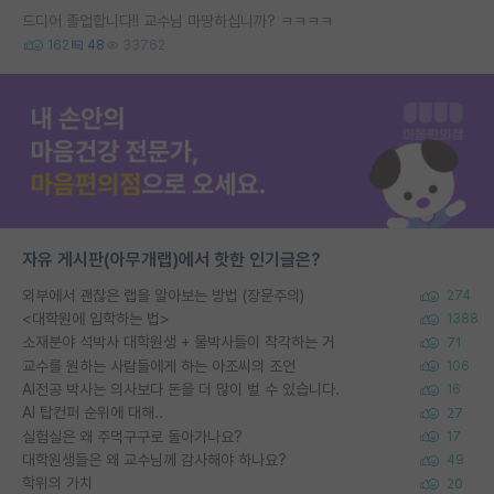
드디어 졸업합니다!! 교수님 마땅하십니까? ㅋㅋㅋㅋ
162
48
33762
자유 게시판(아무개랩)에서 핫한 인기글은?
외부에서 괜찮은 랩을 알아보는 방법 (장문주의)
274
<대학원에 입학하는 법>
1388
소재분야 석박사 대학원생 + 물박사들이 착각하는 거
71
교수를 원하는 사람들에게 하는 아조씨의 조언
106
AI전공 박사는 의사보다 돈을 더 많이 벌 수 있습니다.
16
AI 탑컨퍼 순위에 대해..
27
실험실은 왜 주먹구구로 돌아가나요?
17
대학원생들은 왜 교수님께 감사해야 하나요?
49
학위의 가치
20