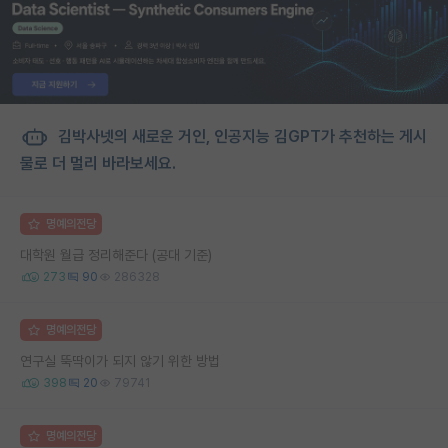
김박사넷의 새로운 거인, 인공지능 김GPT가 추천하는 게시
물로 더 멀리 바라보세요.
명예의전당
대학원 월급 정리해준다 (공대 기준)
273
90
286328
명예의전당
연구실 뚝딱이가 되지 않기 위한 방법
398
20
79741
명예의전당