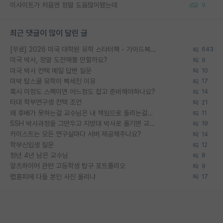
이사이트가 처음엔 정말 도움많이됐는데
9
최근 댓글이 많이 달린 글
[무료] 2026 미국 대학원 유학 스타터팩 - 가이드북 & 합격자 컨택메일 템플릿
643
미국 박사, 정말 도전해볼 만할까요?
9
미국 박사 컨택 메일 답변 질문
10
미박 탑스쿨 유학이 빡세진 이유
17
혹시 이정도 스펙이면 어느정도 잡고 준비해야하나요?
14
타대 학부연구생 컨택 조언
21
왜 후배가 못하는걸 교수님은 내 책임으로 돌리는걸까요?
11
SSH 박사과정을 그만두고 지방대 박사로 옮기면 교수의 꿈은 끝일까요?
19
카이스트는 모든 연구실마다 서버 제공해주나요?
14
학부신입생 질문
12
정년 4년 남은 교수님
8
알츠하이머 관련 고등학생 탐구 포트폴리오
9
랩홈피에 다들 본인 사진 올리냐
17