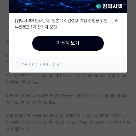
자유 게시판(아무개랩)
[김박사넷재팬라운지] 일본 DX 컨설팅 기업 취업을 위한 IT, AI
미국 유학 게시판
부트캠프 1기 참가자 모집
미국 대학원 합격 후기 게시판
현재 포닥을 진행 중인 박사인데 한 기업에 취업이 됐습니다.
자세히 보기
대학원생 모집 게시판
이런 취업난에 제가 그동안 연구했던 것과 핏이 잘 맞는 직무에 취업이 되서
대학원 합격 후기 게시판
참 기쁩니다.
하루 동안 이 컨텐츠 보지 않기
연구실(PI) 홍보 게시판
하지만 한편으로는 지금 기업 가면 다시는 학계에 돌아올 일이 없을 것 같아
아쉬움이 좀 남아요.
석박사 채용 정보 게시판
다른 교수님들이나 정출연 연구원분들을 보면서 언젠가는 지금 결정을 후회
임용 정보 게시판
할 수도 있다는 생각이 드네요.
학부 인턴 게시판
최근 진행한 연구들을 정리해서 인수인계 하기로 했는데 어차피 취업도 됐으
취업 게시판
니 논문에 연연하지 말고 적당히 정리하고 넘겨드리면 그만이지만 뭔가 계속
눈에 밟히네요.
임용 후기 게시판