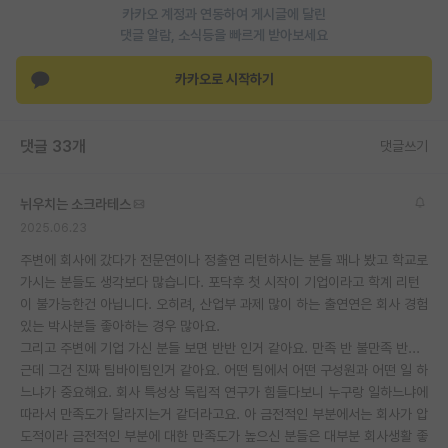
카카오 계정과 연동하여 게시글에 달린
재팬라운지 🌸
댓글 알람, 소식등을 빠르게 받아보세요
카카오로 시작하기
댓글 33개
댓글쓰기
뉘우치는 소크라테스
2025.06.23
주변에 회사에 갔다가 전문연이나 정출연 리턴하시는 분들 꽤나 봤고 학교로
가시는 분들도 생각보다 많습니다. 포닥후 첫 시작이 기업이라고 학계 리턴
이 불가능한건 아닙니다. 오히려, 산업부 과제 많이 하는 출연연은 회사 경험
있는 박사분들 좋아하는 경우 많아요.
그리고 주변에 기업 가신 분들 보면 반반 인거 같아요. 만족 반 불만족 반...
근데 그건 진짜 팀바이팀인거 같아요. 어떤 팀에서 어떤 구성원과 어떤 일 하
느냐가 중요해요. 회사 특성상 독립적 연구가 힘들다보니 누구랑 일하느냐에
따라서 만족도가 달라지는거 같더라고요. 아 금전적인 부분에서는 회사가 압
도적이라 금전적인 부분에 대한 만족도가 높으신 분들은 대부분 회사생활 좋