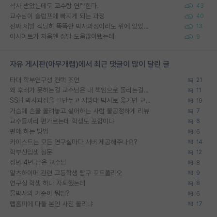
석사 받았는데도 교수랑 연락한다.
43
교수님이 슬럼프에 빠지게 되는 과정
40
진짜 제발 적당히 똑똑한 박사과정이라도 위에 있었으면..
13
이사이트가 처음엔 정말 도움많이됐는데
9
자유 게시판(아무개랩)에서 최근 댓글이 많이 달린 글
타대 학부연구생 컨택 조언
21
왜 후배가 못하는걸 교수님은 내 책임으로 돌리는걸까요?
11
SSH 박사과정을 그만두고 지방대 박사로 옮기면 교수의 꿈은 끝일까요?
19
가슴에 손을 올려놓고 싫어하는 사람 불공정하게 리뷰
7
교수들끼리 편가르는데 학생도 포함이냐
6
편애 하는 방법
6
카이스트는 모든 연구실마다 서버 제공해주나요?
14
학부신입생 질문
12
정년 4년 남은 교수님
8
알츠하이머 관련 고등학생 탐구 포트폴리오
9
연구실 학생 하나 자퇴했는데
8
물박사의 기준이 뭐임?
6
랩홈피에 다들 본인 사진 올리냐
17