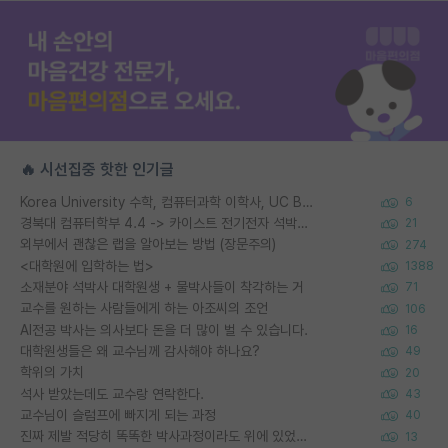
🔥 시선집중 핫한 인기글
Korea University 수학, 컴퓨터과학 이학사, UC Berkeley 산업공학 대학원 공학박사가 되는 것은 쉽지 않겠죠?
6
경북대 컴퓨터학부 4.4 -> 카이스트 전기전자 석박사통합과정 합격
21
외부에서 괜찮은 랩을 알아보는 방법 (장문주의)
274
<대학원에 입학하는 법>
1388
소재분야 석박사 대학원생 + 물박사들이 착각하는 거
71
교수를 원하는 사람들에게 하는 아조씨의 조언
106
AI전공 박사는 의사보다 돈을 더 많이 벌 수 있습니다.
16
대학원생들은 왜 교수님께 감사해야 하나요?
49
학위의 가치
20
석사 받았는데도 교수랑 연락한다.
43
교수님이 슬럼프에 빠지게 되는 과정
40
진짜 제발 적당히 똑똑한 박사과정이라도 위에 있었으면..
13