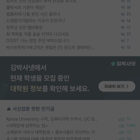
입학도 안한 신입생이 원래 관심을 받나요
10
물박사의 기준이 뭐임?
18
랩홈피에 다들 본인 사진 올리냐
22
신생랩가지말라는 이유가 있었구나
14
장학금 모은 랩비통장
13
AI 학회들 거품 슬슬 지적이 나오네요
22
DGIST 가는 방법 추천 부탁드립니다.
7
박사진학하기에 2억은 괜찮은 (?) 정도의 경제력인가요
10
🔥 시선집중 핫한 인기글
Korea University 수학, 컴퓨터과학 이학사, UC Berkeley 산업공학 대학원 공학박사가 되는 것은 쉽지 않겠죠?
10
<대학원에 입학하는 법>
1388
소재분야 석박사 대학원생 + 물박사들이 착각하는 거
72
포스텍 억까에 대해 (동문의 학문적 아웃풋에 대한 반박)
50