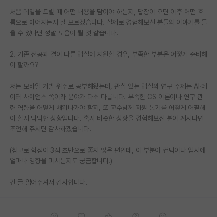
처음 메일을 드릴 때 어떤 내용을 담아야 하는지, 답장이 오면 이후 어떤 흐
PI 전용 게시판
름으로 이어지는지 잘 모르겠습니다. 실제로 경험해보신 분들의 이야기를 들
을 수 있다면 정말 도움이 될 것 같습니다.
인문사회 계열 게시판
특수/전문대학원 게시판
2. 기존 전공과 결이 다른 랩실에 지원할 경우, 부족한 부분은 어떻게 준비해
야 할까요?
반도체/AI 게시판
저는 모바일 개발 위주로 공부해왔는데, 관심 있는 랩실의 연구 주제는 AI·데
장학금/장학생 게시판
이터 사이언스 쪽이라 분야가 다소 다릅니다. 부족한 CS 이론이나 연구 관
련 역량을 어떻게 채워나가야 할지, 또 교수님께 지원 동기를 어떻게 어필해
학술 정보 게시판
야 할지 막막한 상황입니다. 혹시 비슷한 상황을 경험해보신 분이 계시다면
조언해 주시면 감사하겠습니다.
홍보 게시판
(참고로 학점이 3점 초반으로 좋지 않은 편인데, 이 부분이 컨택이나 입시에
커리어
얼마나 영향을 미치는지도 궁금합니다.)
유학교육
긴 글 읽어주셔서 감사합니다.
이벤트
반도체 아카데미