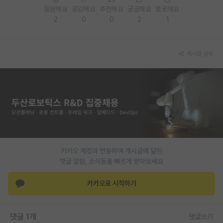
응원해요
공감해요
추천해요
궁금해요
별로에요
재팬라운지 🌸
2
0
0
2
1
게시글 공유
카카오 계정과 연동하여 게시글에 달린
댓글 알람, 소식등을 빠르게 받아보세요
카카오로 시작하기
댓글 1개
댓글쓰기