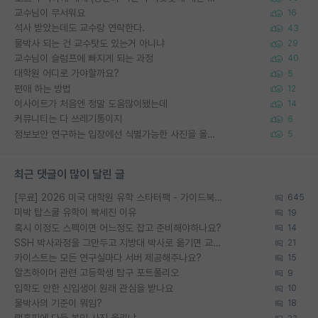
교수님이 무서워요
16
석사 받았는데도 교수랑 연락한다.
43
물박사 되는 건 교수탓도 있는거 아니냐
29
교수님이 슬럼프에 빠지게 되는 과정
40
대학원 어디로 가야할까요?
5
편애 하는 방법
12
이사이트가 처음엔 정말 도움많이됐는데
14
커뮤니티는 다 쓰레기통이지
6
정보보안 연구하는 입장에선 식별가능한 사진을 올리는건 비추이긴함
5
최근 댓글이 많이 달린 글
[무료] 2026 미국 대학원 유학 스타터팩 - 가이드북 & 합격자 컨택메일 템플릿
645
미박 탑스쿨 유학이 빡세진 이유
19
혹시 이정도 스펙이면 어느정도 잡고 준비해야하나요?
14
SSH 박사과정을 그만두고 지방대 박사로 옮기면 교수의 꿈은 끝일까요?
21
카이스트는 모든 연구실마다 서버 제공해주나요?
15
알츠하이머 관련 고등학생 탐구 포트폴리오
9
입학도 안한 신입생이 원래 관심을 받나요
10
물박사의 기준이 뭐임?
18