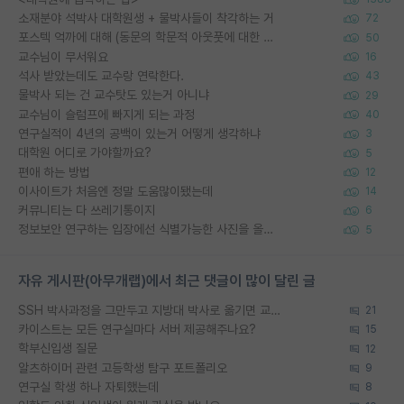
소재분야 석박사 대학원생 + 물박사들이 착각하는 거
72
포스텍 억까에 대해 (동문의 학문적 아웃풋에 대한 반박)
50
교수님이 무서워요
16
석사 받았는데도 교수랑 연락한다.
43
물박사 되는 건 교수탓도 있는거 아니냐
29
교수님이 슬럼프에 빠지게 되는 과정
40
연구실적이 4년의 공백이 있는거 어떻게 생각하냐
3
대학원 어디로 가야할까요?
5
편애 하는 방법
12
이사이트가 처음엔 정말 도움많이됐는데
14
커뮤니티는 다 쓰레기통이지
6
정보보안 연구하는 입장에선 식별가능한 사진을 올리는건 비추이긴함
5
자유 게시판(아무개랩)에서 최근 댓글이 많이 달린 글
SSH 박사과정을 그만두고 지방대 박사로 옮기면 교수의 꿈은 끝일까요?
21
카이스트는 모든 연구실마다 서버 제공해주나요?
15
학부신입생 질문
12
알츠하이머 관련 고등학생 탐구 포트폴리오
9
연구실 학생 하나 자퇴했는데
8