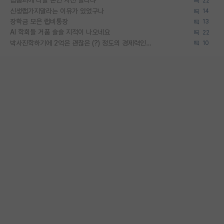
랩홈피에 다들 본인 사진 올리냐
22
신생랩가지말라는 이유가 있었구나
14
장학금 모은 랩비통장
13
AI 학회들 거품 슬슬 지적이 나오네요
22
박사진학하기에 2억은 괜찮은 (?) 정도의 경제력인가요
10