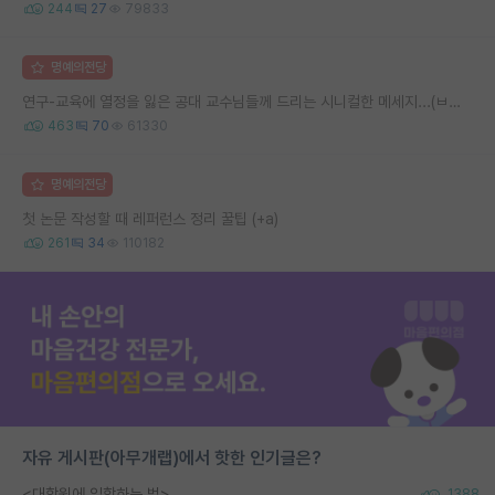
244
27
79833
명예의전당
연구-교육에 열정을 잃은 공대 교수님들께 드리는 시니컬한 메세지...(ㅂㄷㅂㄷ)
463
70
61330
명예의전당
첫 논문 작성할 때 레퍼런스 정리 꿀팁 (+a)
261
34
110182
자유 게시판(아무개랩)에서 핫한 인기글은?
<대학원에 입학하는 법>
1388