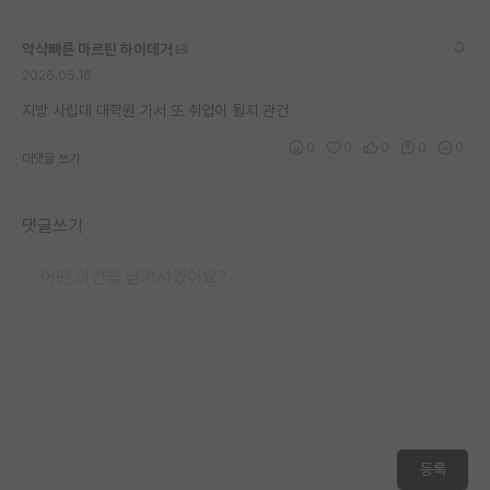
약삭빠른 마르틴 하이데거
2026.05.16
지방 사립대 대학원 가서 또 취업이 될지 관건
0
0
0
0
0
대댓글 쓰기
댓글쓰기
등록