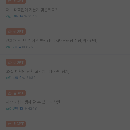
김GPT
어느 대학원에 가는게 맞을까요?
3
18
3546
김GPT
경희대 소프트웨어 학부생입니다.(머신러닝 전망,석사진학)
2
4
8761
김GPT
32살 대학원 진학 고민입니다(스펙 평가)
4
6
3685
김GPT
지방 사립대생이 갈 수 있는 대학원
6
13
4248
김GPT