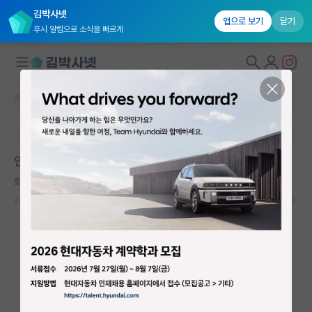
김박사넷
앱으로 보기
닫기
푸시 알림으로 소식을 빠르게
커뮤니티 홈
자유 게시판(아무개랩)
대학원생 모집
본문이 수정되지 않는 박제글입니다.
국내대학원 정보
안녕하세요 29살 무경력 대학원 진학 희망합니다.
연구실&오픈랩
화난 우장춘
커뮤니티
2026.05.16
1
1258
커뮤니티 홈
전체글보기
베스트 게시판
IF 명예의전당