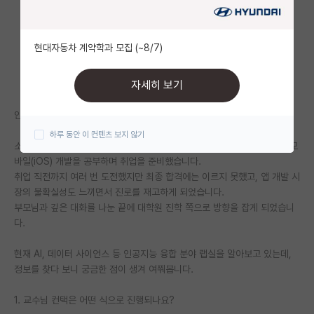
자유 게시판(아무개랩)
현대자동차 계약학과 모집 (~8/7)
미국 유학 게시판
미국 대학원 합격 후기 게시판
자세히 보기
대학원생 모집 게시판
안녕하세요 29살 무경력 대학원 진학 희망중입니다.
하루 동안 이 컨텐츠 보지 않기
대학원 합격 후기 게시판
소프트웨어 전공으로 학부를 졸업했고, 2023년 하반기부터 작년 말까지 모
바일(iOS) 개발을 공부하며 취업을 준비했습니다.
연구실(PI) 홍보 게시판
취업 직전까지 여러 번 도전했지만 최종 합격에는 이르지 못했고, 앱 개발 시
장의 불확실성도 느끼면서 진로를 재고하게 되었습니다.
석박사 채용 정보 게시판
부모님과 깊은 대화를 나눈 끝에 대학원 진학 쪽으로 방향을 잡게 되었습니
다.
임용 정보 게시판
학부 인턴 게시판
현재 AI, 데이터 사이언스 등 인공지능 융합 분야 랩실을 알아보고 있는데,
정보를 찾다 보니 궁금한 점이 생겨 여쭤봅니다.
취업 게시판
1. 교수님 컨택은 어떤 식으로 진행되나요?
임용 후기 게시판