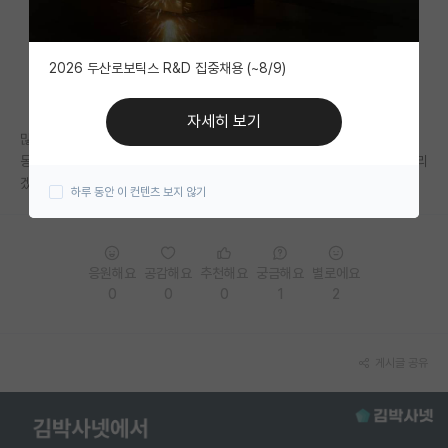
자유 게시판(아무개랩)
2026 두산로보틱스 R&D 집중채용 (~8/9)
미국 유학 게시판
미국 대학원 합격 후기 게시판
자세히 보기
많은 답변 감사합니다.
대학원생 모집 게시판
동기가 알고리즘에 떠서 내리는게 좋아보인다 하여 내립니다. 양해 부탁드리
겠습니다.
하루 동안 이 컨텐츠 보지 않기
대학원 합격 후기 게시판
연구실(PI) 홍보 게시판
응원해요
공감해요
추천해요
궁금해요
별로에요
석박사 채용 정보 게시판
0
0
0
1
2
임용 정보 게시판
학부 인턴 게시판
게시글 공유
취업 게시판
임용 후기 게시판