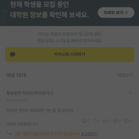
PI 전용 게시판
인문사회 계열 게시판
카카오 계정과 연동하여 게시글에 달린
특수/전문대학원 게시판
댓글 알람, 소식등을 빠르게 받아보세요
반도체/AI 게시판
카카오로 시작하기
장학금/장학생 게시판
학술 정보 게시판
댓글 18개
댓글쓰기
홍보 게시판
청승맞은 마르틴 하이데거
커리어
2024.08.06
유학교육
저라면 1번이 자대라면 1번 갈 것 같네요.
이벤트
0
2
0
0
0
대댓글 3개
대댓글 쓰기
반도체 아카데미
해당 댓글을 보려면 로그인이 필요합니다.
로그인하기