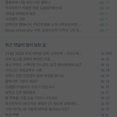
랩홈피에 다들 본인 사진 올리냐
13
이사이트가 처음엔 정말 도움많이됐는데
14
역대급 대학원생 빌런
2
석사생의 고민
2
컨택이후 랩매니저, PhD학생들 소개 시켜주신거면 거의 컨펌에 가깝나요?
2
Korea University 수학, 컴퓨터과학 이학사, UC Berkeley 산업공학 대학원 공학박사가 되는 것은 쉽지 않겠죠?
11
최근 댓글이 많이 달린 글
[무료] 2026 미국 대학원 유학 스타터팩 - 가이드북 & 합격자 컨택메일 템플릿
650
미박 탑스쿨 유학이 빡세진 이유
19
혹시 이정도 스펙이면 어느정도 잡고 준비해야하나요?
14
카이스트 경영공학부 서류
28
입학도 안한 신입생이 원래 관심을 받나요
14
물박사의 기준이 뭐임?
22
신생랩가지말라는 이유가 있었구나
16
장학금 모은 랩비통장
21
AI 학회들 거품 슬슬 지적이 나오네요
27
박사진학하기에 2억은 괜찮은 (?) 정도의 경제력인가요
16
근데 여기는 왜 그렇게 SPK를 물어보는거임?
14
면접 복장
5