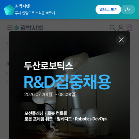
김박사넷
앱으로 보기
닫기
푸시 알림으로 소식을 빠르게
커뮤니티 홈
자유 게시판(아무개랩)
대학원생 모집
어느 대학원에 가는게 맞을까요?
국내대학원 정보
만만한 척척박사
연구실&오픈랩
2024.08.06
18
3550
커뮤니티
커뮤니티 홈
전체글보기
베스트 게시판
IF 명예의전당