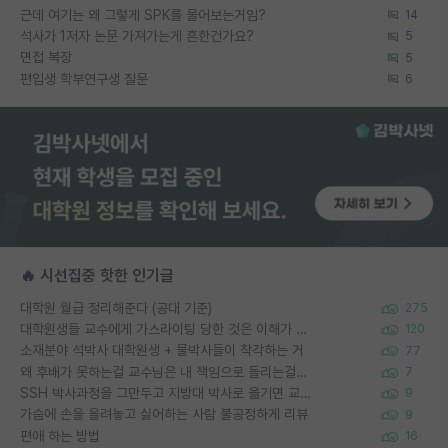
근데 여기는 왜 그렇게 SPK를 물어보는거임?
14
석사가 1저자 논문 가져가는게 흔한건가요?
5
면접 복장
5
편입생 학부연구생 질문
6
🔥 시선집중 핫한 인기글
대학원 월급 정리해준다 (공대 기준)
275
대학원생들 교수에게 가스라이팅 당한 것은 이해가 갑니다. 안타깝네요.
120
소재분야 석박사 대학원생 + 물박사들이 착각하는 거
77
왜 후배가 못하는걸 교수님은 내 책임으로 돌리는걸까요?
7
SSH 박사과정을 그만두고 지방대 박사로 옮기면 교수의 꿈은 끝일까요?
9
가슴에 손을 올려놓고 싫어하는 사람 불공정하게 리뷰
9
편애 하는 방법
16