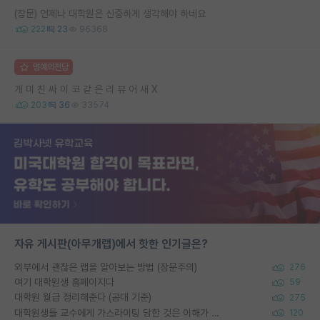
(장문) 언제나 대학원은 신중하게 생각해야 하네요
222
23
96368
명예의전당
개 미 친 싸 이 코 같 은 리 뷰 어 새 X
203
36
33574
자유 게시판(아무개랩)에서 핫한 인기글은?
외부에서 괜찮은 랩을 알아보는 방법 (장문주의)
276
여기 대학원생 홈페이지다
59
대학원 월급 정리해준다 (공대 기준)
275
대학원생들 교수에게 가스라이팅 당한 것은 이해가 갑니다. 안타깝네요.
120