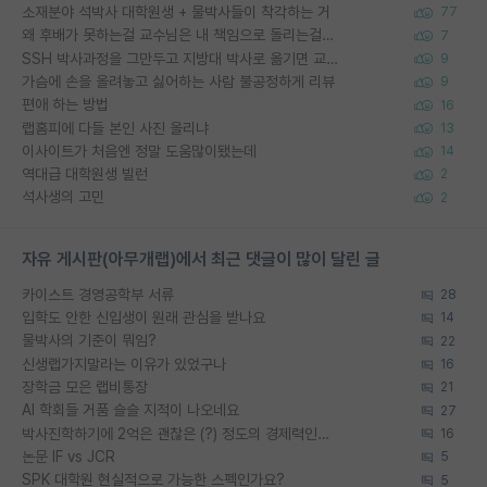
소재분야 석박사 대학원생 + 물박사들이 착각하는 거
77
왜 후배가 못하는걸 교수님은 내 책임으로 돌리는걸까요?
7
SSH 박사과정을 그만두고 지방대 박사로 옮기면 교수의 꿈은 끝일까요?
9
가슴에 손을 올려놓고 싫어하는 사람 불공정하게 리뷰
9
편애 하는 방법
16
랩홈피에 다들 본인 사진 올리냐
13
이사이트가 처음엔 정말 도움많이됐는데
14
역대급 대학원생 빌런
2
석사생의 고민
2
자유 게시판(아무개랩)에서 최근 댓글이 많이 달린 글
카이스트 경영공학부 서류
28
입학도 안한 신입생이 원래 관심을 받나요
14
물박사의 기준이 뭐임?
22
신생랩가지말라는 이유가 있었구나
16
장학금 모은 랩비통장
21
AI 학회들 거품 슬슬 지적이 나오네요
27
박사진학하기에 2억은 괜찮은 (?) 정도의 경제력인가요
16
논문 IF vs JCR
5
SPK 대학원 현실적으로 가능한 스펙인가요?
5