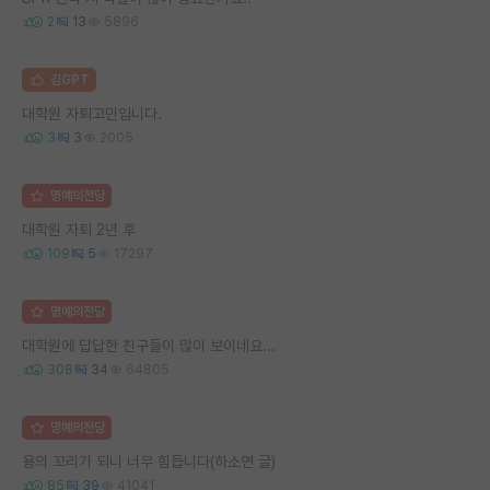
2
13
5896
김GPT
대학원 자퇴고민입니다.
3
3
2005
명예의전당
대학원 자퇴 2년 후
109
5
17297
명예의전당
대학원에 답답한 친구들이 많이 보이네요...
308
34
64805
명예의전당
용의 꼬리가 되니 너무 힘듭니다(하소연 글)
85
39
41041