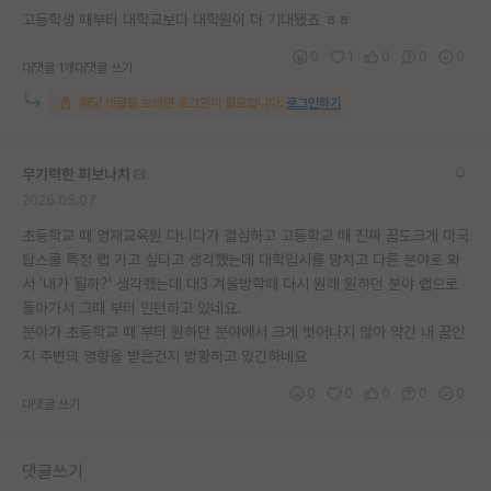
고등학생 때부터 대학교보다 대학원이 더 기대됐죠 ㅎㅎ
재팬라운지 🌸
0
1
0
0
0
대댓글 1개
대댓글 쓰기
해당 댓글을 보려면 로그인이 필요합니다.
로그인하기
무기력한 피보나치
2026.05.07
초등학교 때 영재교육원 다니다가 결심하고 고등학교 때 진짜 꿈도크게 미국
탑스쿨 특정 랩 가고 싶다고 생각했는데 대학입시를 망치고 다른 분야로 와
서 '내가 될까?' 생각했는데 대3 겨울방학때 다시 원래 원하던 분야 랩으로
돌아가서 그때 부터 인턴하고 있네요.
분야가 초등학교 때 부터 원하던 분야에서 크게 벗어나지 않아 약간 내 꿈인
지 주변의 영향을 받은건지 방황하고 있긴하네요
0
0
0
0
0
대댓글 쓰기
댓글쓰기