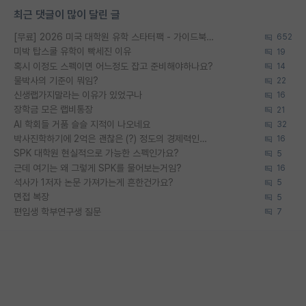
최근 댓글이 많이 달린 글
[무료] 2026 미국 대학원 유학 스타터팩 - 가이드북 & 합격자 컨택메일 템플릿
652
미박 탑스쿨 유학이 빡세진 이유
19
혹시 이정도 스펙이면 어느정도 잡고 준비해야하나요?
14
물박사의 기준이 뭐임?
22
신생랩가지말라는 이유가 있었구나
16
장학금 모은 랩비통장
21
AI 학회들 거품 슬슬 지적이 나오네요
32
박사진학하기에 2억은 괜찮은 (?) 정도의 경제력인가요
16
SPK 대학원 현실적으로 가능한 스펙인가요?
5
근데 여기는 왜 그렇게 SPK를 물어보는거임?
16
석사가 1저자 논문 가져가는게 흔한건가요?
5
면접 복장
5
편입생 학부연구생 질문
7