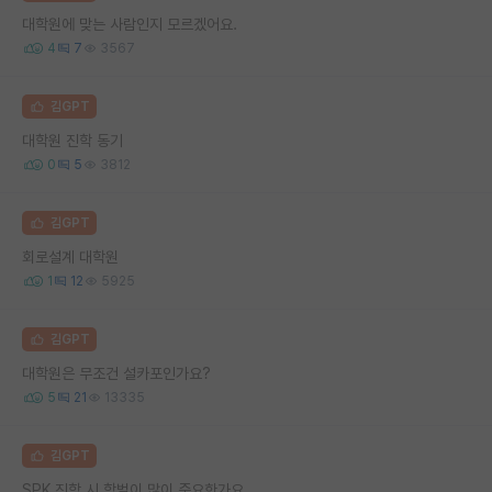
대학원에 맞는 사람인지 모르겠어요.
4
7
3567
김GPT
대학원 진학 동기
0
5
3812
김GPT
회로설계 대학원
1
12
5925
김GPT
대학원은 무조건 설카포인가요?
5
21
13335
김GPT
SPK 진학 시 학벌이 많이 중요한가요..