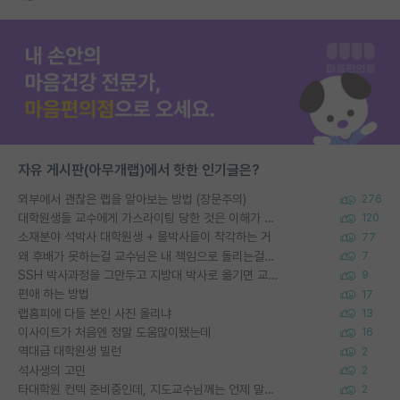
자유 게시판(아무개랩)에서 핫한 인기글은?
외부에서 괜찮은 랩을 알아보는 방법 (장문주의)
276
대학원생들 교수에게 가스라이팅 당한 것은 이해가 갑니다. 안타깝네요.
120
소재분야 석박사 대학원생 + 물박사들이 착각하는 거
77
왜 후배가 못하는걸 교수님은 내 책임으로 돌리는걸까요?
7
SSH 박사과정을 그만두고 지방대 박사로 옮기면 교수의 꿈은 끝일까요?
9
편애 하는 방법
17
랩홈피에 다들 본인 사진 올리냐
13
이사이트가 처음엔 정말 도움많이됐는데
16
역대급 대학원생 빌런
2
석사생의 고민
2
타대학원 컨텍 준비중인데, 지도교수님께는 언제 말씀드려야 할까요?
2