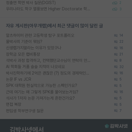
정출연 학연 박사 질문(DGIST)
2
우리나라도 학구 열풍보면 Higher Doctorate 학위가 필요하다고 봅니다.
3
자유 게시판(아무개랩)에서 최근 댓글이 많이 달린 글
알츠하이머 관련 고등학생 탐구 포트폴리오
14
물박사의 기준이 뭐임?
22
신생랩가지말라는 이유가 있었구나
16
장학금 모은 랩비통장
21
석박사 과정 합격하고, 컨택했던교수님이 연락이 안됩니다...
8
AI 학회들 거품 슬슬 지적이 나오네요
32
박사진학하기에 2억은 괜찮은 (?) 정도의 경제력인가요
16
논문 IF vs JCR
5
SPK 대학원 현실적으로 가능한 스펙인가요?
5
근데 여기는 왜 그렇게 SPK를 물어보는거임?
16
석사가 1저자 논문 가져가는게 흔한건가요?
5
면접 복장
5
편입생 학부연구생 질문
7