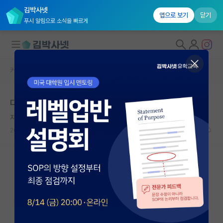
김박사넷
앱으로 보기
닫기
푸시 알림으로 소식을 빠르게
커뮤니티 홈
자유 게시판(아무개랩)
대학원생 모집
다들 언제 대학원 가기로 결심하셨나요
국내대학원 정보
자상한 레오나르도 다빈치
연구실&오픈랩
2024.07.05
3
1294
커뮤니티
커뮤니티 홈
전체글보기
베스트 게시판
IF 명예의전당