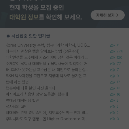
🔥 시선집중 핫한 인기글
Korea University 수학, 컴퓨터과학 이학사, UC Berkeley 산업공학 대학원 공학박사가 되는 것은 쉽지 않겠죠?
11
외부에서 괜찮은 랩을 알아보는 방법 (장문주의)
276
대학원생들 교수에게 가스라이팅 당한 것은 이해가 갑니다. 안타깝네요.
120
소재분야 석박사 대학원생 + 물박사들이 착각하는 거
77
왜 후배가 못하는걸 교수님은 내 책임으로 돌리는걸까요?
7
SSH 박사과정을 그만두고 지방대 박사로 옮기면 교수의 꿈은 끝일까요?
9
편애 하는 방법
17
랩홈피에 다들 본인 사진 올리냐
13
이사이트가 처음엔 정말 도움많이됐는데
16
역대급 대학원생 빌런
2
석사생의 고민
2
타대학원 컨텍 준비중인데, 지도교수님께는 언제 말씀드려야 할까요?
2
우리나라도 학구 열풍보면 Higher Doctorate 학위가 필요하다고 봅니다.
3