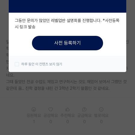
자유 게시판(아무개랩)
그동안 문의가 많았던 레벨업반 설명회를 진행합니다. *사전등록
미국 유학 게시판
시 링크 발송
미국 대학원 합격 후기 게시판
일단 저 같은 경우는 가장 널리 밈처럼 퍼진 정통적인 방법을 통해 대학원 진
사전 등록하기
대학원생 모집 게시판
학 결정을 내렸습니다.
학부 때 수업 끝나고 질문 드린 것이 화근이었는데 그 이후에는 교수님께서
대학원 합격 후기 게시판
먼저 질문을 주시더라구요.
하루 동안 이 컨텐츠 보지 않기
지금 생각해보면 잘 다니면서 나름 만족하고 있어 화근이라고 할 수 없긴 하
연구실(PI) 홍보 게시판
네요.
그때 들었던 전공 수업도 재밌고 연구하시는 것도 재밌어 보여서 그랬던 것
석박사 채용 정보 게시판
같은데 음.. 진학 결정을 내린 건 3학년 2학기 말쯤인 것 같네요.
임용 정보 게시판
학부 인턴 게시판
응원해요
공감해요
추천해요
궁금해요
별로에요
취업 게시판
1
0
0
0
0
임용 후기 게시판