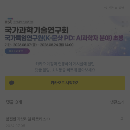
게시글 공유
PI 전용 게시판
인문사회 계열 게시판
특수/전문대학원 게시판
반도체/AI 게시판
장학금/장학생 게시판
카카오 계정과 연동하여 게시글에 달린
학술 정보 게시판
댓글 알람, 소식등을 빠르게 받아보세요
홍보 게시판
카카오로 시작하기
커리어
유학교육
댓글 3개
댓글쓰기
이벤트
얌전한 가브리엘 마르케스
반도체 아카데미
2024.07.05