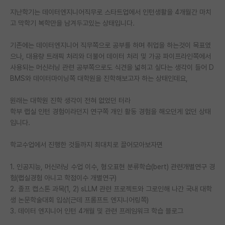
지난학기는 데이터엔지니어직무로 스타트업에서 인턴생활을 4개월간 마치
PI 전용 게시판
고 막학기 복학만을 남겨두고있는 상태입니다.
인문사회 계열 게시판
기존에는 데이터엔지니어 직무쪽으로 공부를 하며 취업을 하는것이 목표였
특수/전문대학원 게시판
으나, 대용량 트래픽 처리와 더불어 데이터 처리 및 가공 파이프라인쪽에서
사용되는 머신러닝 관련 공부쪽으로도 식견을 넓히고 싶다는 생각이 들어 D
반도체/AI 게시판
BMS와 데이터마이닝쪽 대학원을 진학해보고자 하는 상태인데요,
장학금/장학생 게시판
원래는 대학원 진학 생각이 전혀 없었던 터라
학부 랩실 인턴 경험이라던지 연구쪽 개인 활동 경험을 해오던게 없던 상태
학술 정보 게시판
입니다.
홍보 게시판
학교수업에서 진행한 것들까지 최대치로 끌어모아보자면
커리어
1. 인공지능, 머신러닝 수업 이수, 혐오표현 분류학습(bert) 관련개별연구 경
유학교육
험(랩실경험 아니고 학점이수 개별연구)
2. 졸프 캡스톤 과목(1, 2) sLLM 관련 프로젝트와 그로인해 나간 국내 대학
이벤트
생 논문학술대회 입상(근데 프롬프트 엔지니어링쪽)
3. 데이터 엔지니어 인턴 4개월 및 관련 프레임워크 학습 블로그
반도체 아카데미