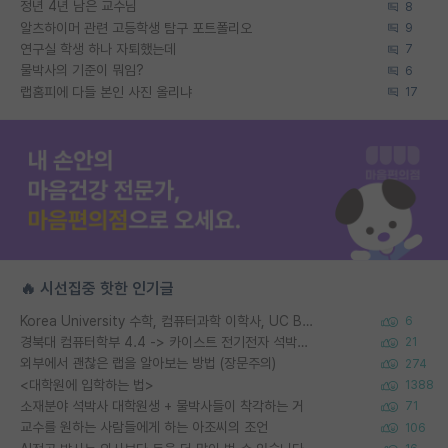
정년 4년 남은 교수님
8
알츠하이머 관련 고등학생 탐구 포트폴리오
9
연구실 학생 하나 자퇴했는데
7
물박사의 기준이 뭐임?
6
랩홈피에 다들 본인 사진 올리냐
17
🔥 시선집중 핫한 인기글
Korea University 수학, 컴퓨터과학 이학사, UC Berkeley 산업공학 대학원 공학박사가 되는 것은 쉽지 않겠죠?
6
경북대 컴퓨터학부 4.4 -> 카이스트 전기전자 석박사통합과정 합격
21
외부에서 괜찮은 랩을 알아보는 방법 (장문주의)
274
<대학원에 입학하는 법>
1388
소재분야 석박사 대학원생 + 물박사들이 착각하는 거
71
교수를 원하는 사람들에게 하는 아조씨의 조언
106