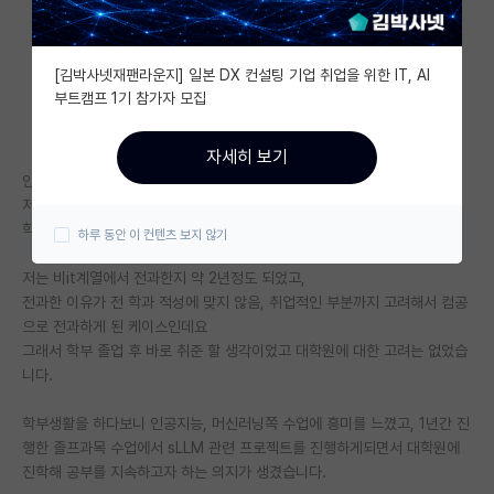
자유 게시판(아무개랩)
[김박사넷재팬라운지] 일본 DX 컨설팅 기업 취업을 위한 IT, AI
미국 유학 게시판
부트캠프 1기 참가자 모집
미국 대학원 합격 후기 게시판
자세히 보기
대학원생 모집 게시판
안녕하세요,
저는 현재 4-1 마치고 4-2 등록을 앞둔 컴퓨터공학과 학부생입니다.
대학원 합격 후기 게시판
학부는 건동홍중 하나이고 학점은 약 4.1정도입니다.
하루 동안 이 컨텐츠 보지 않기
연구실(PI) 홍보 게시판
저는 비it계열에서 전과한지 약 2년정도 되었고,
전과한 이유가 전 학과 적성에 맞지 않음, 취업적인 부분까지 고려해서 컴공
석박사 채용 정보 게시판
으로 전과하게 된 케이스인데요
그래서 학부 졸업 후 바로 취준 할 생각이었고 대학원에 대한 고려는 없었습
임용 정보 게시판
니다.
학부 인턴 게시판
학부생활을 하다보니 인공지능, 머신러닝쪽 수업에 흥미를 느꼈고, 1년간 진
취업 게시판
행한 졸프과목 수업에서 sLLM 관련 프로젝트를 진행하게되면서 대학원에
진학해 공부를 지속하고자 하는 의지가 생겼습니다.
임용 후기 게시판