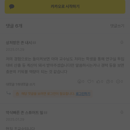
카카오로 시작하기
댓글 6개
댓글쓰기
상처받은 존 내시
2025.01.29
저의 경험으로는 돌이켜보면 아마 교수님도 저라는 학생을 통해 연구실 투입
대비 산출 등 계산이 돼서 받아주셨습니다만 말씀하시는거나 경력 등을 보면
충분히 키워볼 역량이 되는 것 같습니다
0
1
0
0
0
대댓글 1개
대댓글 쓰기
해당 댓글을 보려면 로그인이 필요합니다.
로그인하기
약삭빠른 존 스튜어트 밀
2025.01.29
현직 조교수입니다