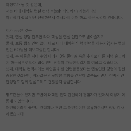
이정도가 될 것 같은데,
재팬라운지 🌸
저는 타대 대학원 랩실 컨택 후(ssh 라인까지) 가능하다면
이번학기 랩실 인턴 진행하면서 석사까지 이어 하고 싶은 생각이 있습니다.
제가 궁금한것은
첫째, 랩실 경험 전무한 타대 학생을 랩실 인턴으로 받아줄지?
둘째, 보통 랩실 인턴 없이 바로 타대 대학원 입학 컨택을 하는지?(저는 랩실
인턴 6개월을 해보고싶긴 합니다)
셋째, 주 이틀은 자대 수업 나머지 3일 풀타임 혹은 추가로 이틀 저녁 출근까
지 하는식으로 타대 랩실 인턴 진학이 가능한것일지를 여쭙고 싶습니다.
넷째, 대학원 컨택시에는 취업을 위한 인턴활동보다는 랩실인턴 경험이 훨씬
중요한것같은데, 위와같은 진로방향 흐름을 간략히 말씀드리면서 컨택시 인
턴경험도 함께 말씀드려도 괜찮을지 궁급합니다.
핑프같을수 있지만 주변에 대학원 진학 관련하여 경험자가 없어서 이렇게 여
쭙게 되었습니다.
어떤말이라도 좋으니 경험이나 조언 그 어떤것이던 공유해주시면 정말 감사
하겠습니다!