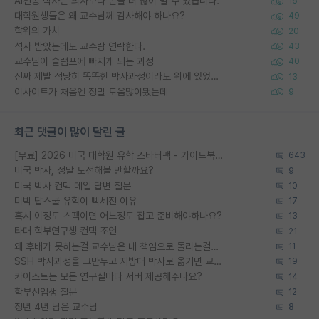
AI전공 박사는 의사보다 돈을 더 많이 벌 수 있습니다.
16
대학원생들은 왜 교수님께 감사해야 하나요?
49
학위의 가치
20
석사 받았는데도 교수랑 연락한다.
43
교수님이 슬럼프에 빠지게 되는 과정
40
진짜 제발 적당히 똑똑한 박사과정이라도 위에 있었으면..
13
이사이트가 처음엔 정말 도움많이됐는데
9
최근 댓글이 많이 달린 글
[무료] 2026 미국 대학원 유학 스타터팩 - 가이드북 & 합격자 컨택메일 템플릿
643
미국 박사, 정말 도전해볼 만할까요?
9
미국 박사 컨택 메일 답변 질문
10
미박 탑스쿨 유학이 빡세진 이유
17
혹시 이정도 스펙이면 어느정도 잡고 준비해야하나요?
13
타대 학부연구생 컨택 조언
21
왜 후배가 못하는걸 교수님은 내 책임으로 돌리는걸까요?
11
SSH 박사과정을 그만두고 지방대 박사로 옮기면 교수의 꿈은 끝일까요?
19
카이스트는 모든 연구실마다 서버 제공해주나요?
14
학부신입생 질문
12
정년 4년 남은 교수님
8