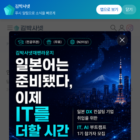
김박사넷
앱으로 보기
닫기
푸시 알림으로 소식을 빠르게
커뮤니티 홈
자유 게시판(아무개랩)
대학원생 모집
본문이 수정되지 않는 박제글입니다.
국내대학원 정보
안녕하세요 대학원 진학 관련 조안 부탁드립니다
연구실&오픈랩
답답한 카를 가우스
커뮤니티
2025.01.29
6
1689
커뮤니티 홈
전체글보기
베스트 게시판
IF 명예의전당