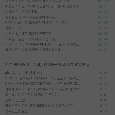
교수를 원하는 사람들에게 하는 아조씨의 조언
106
AI전공 박사는 의사보다 돈을 더 많이 벌 수 있습니다.
16
AI 탑컨퍼 순위에 대해..
27
실험실은 왜 주먹구구로 돌아가나요?
17
대학원생들은 왜 교수님께 감사해야 하나요?
49
학위의 가치
20
석사 받았는데도 교수랑 연락한다.
43
교수님이 슬럼프에 빠지게 되는 과정
40
진짜 제발 적당히 똑똑한 박사과정이라도 위에 있었으면..
13
이사이트가 처음엔 정말 도움많이됐는데
9
자유 게시판(아무개랩)에서 최근 댓글이 많이 달린 글
타대 학부연구생 컨택 조언
21
왜 후배가 못하는걸 교수님은 내 책임으로 돌리는걸까요?
11
SSH 박사과정을 그만두고 지방대 박사로 옮기면 교수의 꿈은 끝일까요?
19
가슴에 손을 올려놓고 싫어하는 사람 불공정하게 리뷰
7
교수들끼리 편가르는데 학생도 포함이냐
6
편애 하는 방법
6
카이스트는 모든 연구실마다 서버 제공해주나요?
14
학부신입생 질문
12