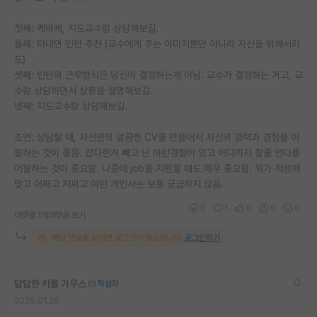
첫째: 케바케, 지도교수랑 상담해보길.
둘째: 타대면 인턴 추천 (교수에게 주는 이미지뿐만 아니라 자신을 위해서라
도)
셋째: 인턴의 근무방식은 당신이 결정하는게 아님. 교수가 결정하는 거고, 교
수랑 상담하면서 상황을 설명해보길.
넷째: 지도교수랑 상담해보길.
조언: 상담할 때, 자신만의 깔끔한 CV를 만들어서 자신의 경력과 경험을 어
필하는 것이 좋음. 잡다한거 빼고 난 이런경험이 있고 어디까지 할줄 안다를
어필하는 것이 중요함. 나중에 job을 지원할 때도 매우 중요함. 뭐가 적성에
맞고 어쩌고 저쩌고 이런 개인사는 보통 궁금하지 않음.
0
1
0
0
0
대댓글 1개
대댓글 쓰기
해당 댓글을 보려면 로그인이 필요합니다.
로그인하기
답답한 카를 가우스
작성자
2025.01.29