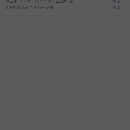
알츠하이머 관련 고등학생 탐구 포트폴리오
9
랩홈피에 다들 본인 사진 올리냐
17