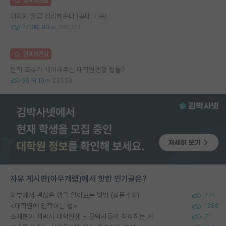
명예의전당
대학원 월급 정리해준다 (공대 기준)
273
90
286323
명예의전당
현직 교수가 쉐어해주는 대학원생활 팁들?
96
19
23559
자유 게시판(아무개랩)에서 핫한 인기글은?
외부에서 괜찮은 랩을 알아보는 방법 (장문주의)
274
<대학원에 입학하는 법>
1388
소재분야 석박사 대학원생 + 물박사들이 착각하는 거
71