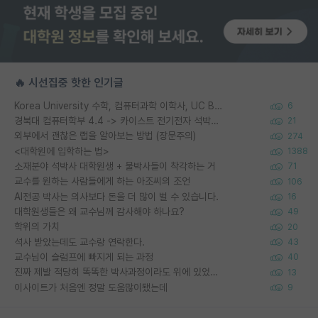
🔥 시선집중 핫한 인기글
Korea University 수학, 컴퓨터과학 이학사, UC Berkeley 산업공학 대학원 공학박사가 되는 것은 쉽지 않겠죠?
6
경북대 컴퓨터학부 4.4 -> 카이스트 전기전자 석박사통합과정 합격
21
외부에서 괜찮은 랩을 알아보는 방법 (장문주의)
274
<대학원에 입학하는 법>
1388
소재분야 석박사 대학원생 + 물박사들이 착각하는 거
71
교수를 원하는 사람들에게 하는 아조씨의 조언
106
AI전공 박사는 의사보다 돈을 더 많이 벌 수 있습니다.
16
대학원생들은 왜 교수님께 감사해야 하나요?
49
학위의 가치
20
석사 받았는데도 교수랑 연락한다.
43
교수님이 슬럼프에 빠지게 되는 과정
40
진짜 제발 적당히 똑똑한 박사과정이라도 위에 있었으면..
13
이사이트가 처음엔 정말 도움많이됐는데
9