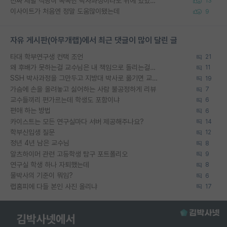
진짜 제발 적당히 똑똑한 박사과정이라도 위에 있었으면..
13
이사이트가 처음엔 정말 도움많이됐는데
9
자유 게시판(아무개랩)에서 최근 댓글이 많이 달린 글
타대 학부연구생 컨택 조언
21
왜 후배가 못하는걸 교수님은 내 책임으로 돌리는걸까요?
11
SSH 박사과정을 그만두고 지방대 박사로 옮기면 교수의 꿈은 끝일까요?
19
가슴에 손을 올려놓고 싫어하는 사람 불공정하게 리뷰
7
교수들끼리 편가르는데 학생도 포함이냐
6
편애 하는 방법
6
카이스트는 모든 연구실마다 서버 제공해주나요?
14
학부신입생 질문
12
정년 4년 남은 교수님
8
알츠하이머 관련 고등학생 탐구 포트폴리오
9
연구실 학생 하나 자퇴했는데
8
물박사의 기준이 뭐임?
6
랩홈피에 다들 본인 사진 올리냐
17