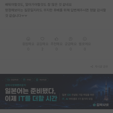
배워야할것도, 알아가야할것도 참 많은 것 같네요
재팬라운지 🌸
멍청해보이는 질문일지라도 무지한 후배를 위해 답변해주시면 정말 감사할
것 같습니다ㅠㅠ
응원해요
공감해요
추천해요
궁금해요
별로에요
0
2
0
0
0
게시글 공유