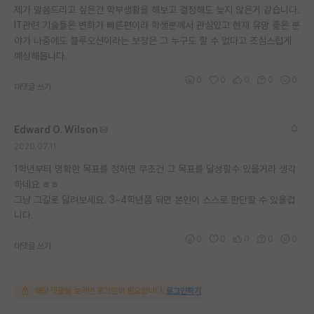
제가 말씀드리고 싶은건 학부생활을 해보고 결정해도 늦지 않은거 같습니다.
IT관련 기술들은 변화가 빠른편이라 학생분께서 관심있고 현재 유망 좋은 분
야가 나중에도 블루오션이라는 보장은 그 누구도 할 수 없다고 조심스럽게
예상해봅니다.
0
0
0
0
0
대댓글 쓰기
Edward O. Wilson
2020.07.11
1학년부터 명확한 목표를 정하면 무조건 그 목표를 달성할수 있을거라 생각
하네요 ㅎㅎ
그냥 그길로 달려보세요. 3~4학년쯤 되면 본인이 스스로 판단할 수 있을겁
니다.
0
0
0
0
0
대댓글 쓰기
해당 댓글을 보려면 로그인이 필요합니다.
로그인하기