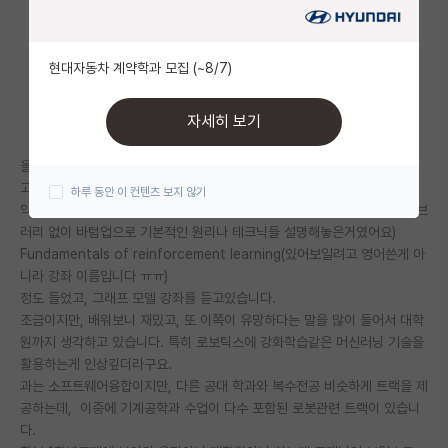
자유 게시판(아무개랩)
현대자동차 계약학과 모집 (~8/7)
미국 유학 게시판
미국 대학원 합격 후기 게시판
자세히 보기
대학원생 모집 게시판
올해 입학한 학부 1학년입니다.
고등학교때부터 머신러닝 뜰때 조금씩 공부를 했습니다.
하루 동안 이 컨텐츠 보지 않기
대학원 합격 후기 게시판
약간의 통계, 선형대수개론, 학부수준의 인공지능 개론, 딥러닝 서적(라이브
러리 없이 바텀업으로 기본적인 원리나 테크닉들 설명해놓은거였어요)
연구실(PI) 홍보 게시판
Fundamentals of reinforcement learning(있어보일려고 영어쓴게 아
니라 강좌 이름입니다 ㅠㅠ)
석박사 채용 정보 게시판
정도 들었고, 그래프 모델 강좌를 듣고있습니다.
임용 정보 게시판
조금이지만, 배워보니 재밌고, 또 이쪽이 유망하다는 말을 많이 들어서 대학
원까지 생각하고 있습니다. 특히 로보틱스에 강화학습같은 머신러닝 기술을
학부 인턴 게시판
활용하는게 인상깊더라구요.
과는 소프트웨어융합이지만, 다른 공대 학과와 복수전공 비슷하게 트랙을 제
취업 게시판
공하는데, 이중에 기계공학과 수업이 다수 포함된 로봇관련 트랙이 있습니
다.
임용 후기 게시판