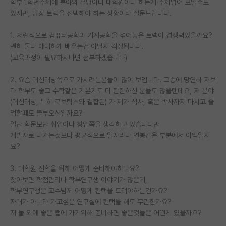
학부 1학년주제에 분야의 유망이니 대학원이니 하는게 주제넘어 보일수도
있지만, 당장 트랙을 선택해야 하는 상황이라 질문드립니다.
PI 전용 게시판
1. 저런식으로 컴퓨터공학과 기계공학을 섞어놓은 트랙이 경쟁력있을까요?
인문사회 계열 게시판
괜히 둘다 애매하게 배우는건 아닐지 걱정됩니다.
특수/전문대학원 게시판
(교육과정이 필요하시다면 첨부하겠습니다)
반도체/AI 게시판
2. 요즘 머신러닝쪽으로 가시려는분들이 많이 보입니다. 그중에 당연히 저보
다 학부도 좋고 수학같은 기본기도 더 탄탄하신 분들도 많을텐데요, 저 분야
장학금/장학생 게시판
(머신러닝, 특히 로보틱스와 결합된) 가 제가 석사, 혹은 박사까지 마치고 졸
업할때도 블루오션일까요?
학술 정보 게시판
일단 학문보단 취업이나 창업쪽을 생각하고 있습니다만
개발자로 나가는것보다 평균적으로 일자리나 연봉같은 부분에서 이익일지
홍보 게시판
요?
커리어
3. 대학원 진학을 위해 어떻게 준비해야하나요?
유학교육
찾아보면 학점관리나 학부연구생 이야기가 많은데,
학부연구생은 교수님께 어떻게 컨택을 드려야하는건가요?
이벤트
자대가 아니라 가고싶은 연구실에 컨택을 해도 무관한가요?
저 둘 외에 좋은 랩에 가기위해 준비하면 좋은것들은 어떤게 있을까요?
반도체 아카데미