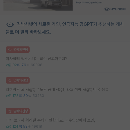
김박사넷의 새로운 거인, 인공지능 김GPT가 추천하는 게시
물로 더 멀리 바라보세요.
명예의전당
이사할때 청소시키는 교수 신고해도됨?
92
76
60908
명예의전당
최하위권 고 -&gt; 수도권 공대 -&gt; skp 석박 -&gt; 미국 취업
173
30
53430
명예의전당
대략 보니까 워라밸 주제가 핫한데요. 교수입장에서 보면,
124
53
19618