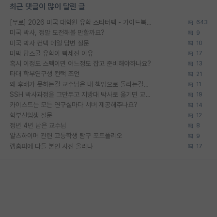
최근 댓글이 많이 달린 글
[무료] 2026 미국 대학원 유학 스타터팩 - 가이드북 & 합격자 컨택메일 템플릿
643
미국 박사, 정말 도전해볼 만할까요?
9
미국 박사 컨택 메일 답변 질문
10
미박 탑스쿨 유학이 빡세진 이유
17
혹시 이정도 스펙이면 어느정도 잡고 준비해야하나요?
13
타대 학부연구생 컨택 조언
21
왜 후배가 못하는걸 교수님은 내 책임으로 돌리는걸까요?
11
SSH 박사과정을 그만두고 지방대 박사로 옮기면 교수의 꿈은 끝일까요?
19
카이스트는 모든 연구실마다 서버 제공해주나요?
14
학부신입생 질문
12
정년 4년 남은 교수님
8
알츠하이머 관련 고등학생 탐구 포트폴리오
9
랩홈피에 다들 본인 사진 올리냐
17