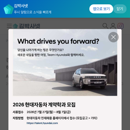
김박사넷
앱으로 보기
닫기
푸시 알림으로 소식을 빠르게
커뮤니티 홈
자유 게시판(아무개랩)
대학원생 모집
경희대 소프트웨어 학부생입니다.(머신러닝 전망,석사진
국내대학원 정보
학)
연구실&오픈랩
Albert Eschenmoser
커뮤니티
2020.07.10
4
8759
커뮤니티 홈
전체글보기
베스트 게시판
IF 명예의전당